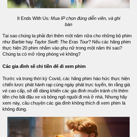
It Ends With Us
: Mua IP chọn đúng diễn viên, và ghi
bàn
Tại sao chúng ta phải đợi thêm một năm nữa cho những bộ phim
như
Barbie
hay
Taylor Swift: The Eras Tour
? Nếu các hãng phim
thực hiện 20 phim nhắm vào phụ nữ trong một năm thì sao?
Chúng ta có mở rộng phòng vé không?
Các gia đình sẽ chi tiền để đi xem phim
Trước và trong thời kỳ Covid, các hãng phim háo hức thực hiện
chiến lược phát hành rạp cùng ngày phát trực tuyến, tin rằng giá
vé cao cấp, sẽ dễ dàng khiến các gia đình muốn tránh chi thêm
tiền cho bãi đậu xe và bỏng ngô nguôi đi mà ở nhà. Nhưng hãy
xem này, câu chuyện các gia đình không thích đi xem phim là
không đúng.