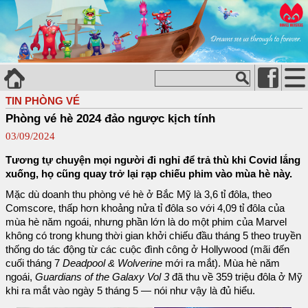
TIN PHÒNG VÉ
Phòng vé hè 2024 đảo ngược kịch tính
03/09/2024
Tương tự chuyện mọi người đi nghỉ để trả thù khi Covid lắng
xuống, họ cũng quay trở lại rạp chiếu phim vào mùa hè này.
Mặc dù doanh thu phòng vé hè ở Bắc Mỹ là 3,6 tỉ đôla, theo
Comscore, thấp hơn khoảng nửa tỉ đôla so với 4,09 tỉ đôla của
mùa hè năm ngoái, nhưng phần lớn là do một phim của Marvel
không có trong khung thời gian khởi chiếu đầu tháng 5 theo truyền
thống do tác động từ các cuộc đình công ở Hollywood (mãi đến
cuối tháng 7
Deadpool & Wolverine
mới ra mắt). Mùa hè năm
ngoái,
Guardians of the Galaxy Vol 3
đã thu về 359 triệu đôla ở Mỹ
khi ra mắt vào ngày 5 tháng 5 — nói như vậy là đủ hiểu.