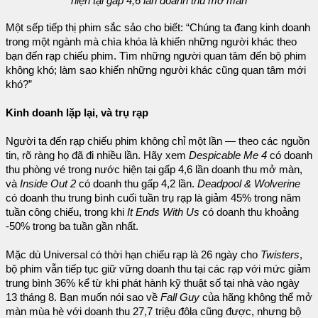
hiện tại gấp 4,6 lần doanh thu mở màn
Một sếp tiếp thị phim sắc sảo cho biết: “Chúng ta đang kinh doanh
trong một ngành mà chìa khóa là khiến những người khác theo
bạn đến rạp chiếu phim. Tìm những người quan tâm đến bộ phim
không khó; làm sao khiến những người khác cũng quan tâm mới
khó?”
Kinh doanh lặp lại, và trụ rạp
Người ta đến rạp chiếu phim không chỉ một lần — theo các nguồn
tin, rõ ràng họ đã đi nhiều lần. Hãy xem
Despicable Me 4
có doanh
thu phòng vé trong nước hiện tại gấp 4,6 lần doanh thu mở màn,
và
Inside Out 2
có doanh thu gấp 4,2 lần.
Deadpool & Wolverine
có doanh thu trung bình cuối tuần trụ rạp là giảm 45% trong năm
tuần công chiếu, trong khi
It Ends With Us
có doanh thu khoảng
-50% trong ba tuần gần nhất.
Mặc dù Universal có thời hạn chiếu rạp là 26 ngày cho
Twisters
,
bộ phim vẫn tiếp tục giữ vững doanh thu tại các rạp với mức giảm
trung bình 36% kể từ khi phát hành kỹ thuật số tại nhà vào ngày
13 tháng 8. Bạn muốn nói sao về
Fall Guy
của hãng không thể mở
màn mùa hè với doanh thu 27,7 triệu đôla cũng được, nhưng bộ