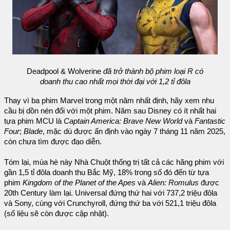
Deadpool & Wolverine
đã trở thành bộ phim loại R có
doanh thu cao nhất mọi thời đại với 1,2 tỉ đôla
Thay vì ba phim Marvel trong một năm nhất định, hãy xem nhu
cầu bị dồn nén đối với một phim. Năm sau Disney có ít nhất hai
tựa phim MCU là
Captain America: Brave New World
và
Fantastic
Four
;
Blade
, mặc dù được ấn định vào ngày 7 tháng 11 năm 2025,
còn chưa tìm được đạo diễn.
Tóm lại, mùa hè này Nhà Chuột thống trị tất cả các hãng phim với
gần 1,5 tỉ đôla doanh thu Bắc Mỹ, 18% trong số đó đến từ tựa
phim
Kingdom of the Planet of the Apes
và
Alien: Romulus
được
20th Century làm lại. Universal đứng thứ hai với 737,2 triệu đôla
và Sony, cùng với Crunchyroll, đứng thứ ba với 521,1 triệu đôla
(số liệu sẽ còn được cập nhật).