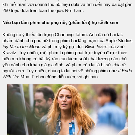
khi mở màn với doanh thu 50 triệu đôla và tính đến nay đã đạt gần
250 triệu đôla trên toàn thế giới. Rớt hàm.
Nếu bạn làm phim cho phụ nữ, (phần lớn) họ sẽ đi xem
Không có ý thiếu tôn trọng Channing Tatum. Anh đã có hai tác
phẩm dành cho phụ nữ trong phim hài lãng mạn của Apple Studios
Fly Me to the Moon
và phim ly kỳ gợi dục
Blink Twice
của Zoë
Kravitz. Tuy nhiên, một phim là phim phát trực tuyến được thực
hiện mà không có bất kỳ rào cản kiểm soát chất lượng nào chủ
yếu dành cho khán giả gia đình, và phim còn lại là bí sử chia rẽ
người xem. Tuy nhiên, chúng ta lại nói về những phim như
It Ends
With Us
: Mua IP chọn đúng diễn viên, và ghi bàn.