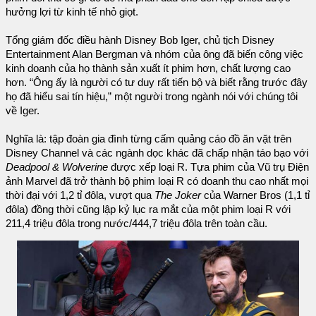
hưởng lợi từ kinh tế nhỏ giọt.
Tổng giám đốc điều hành Disney Bob Iger, chủ tịch Disney
Entertainment Alan Bergman và nhóm của ông đã biến công việc
kinh doanh của họ thành sản xuất ít phim hơn, chất lượng cao
hơn. “Ông ấy là người có tư duy rất tiến bộ và biết rằng trước đây
họ đã hiểu sai tín hiệu,” một người trong ngành nói với chúng tôi
về Iger.
Nghĩa là: tập đoàn gia đình từng cấm quảng cáo đồ ăn vặt trên
Disney Channel và các ngành dọc khác đã chấp nhận táo bạo với
Deadpool & Wolverine
được xếp loại R. Tựa phim của Vũ trụ Điện
ảnh Marvel đã trở thành bộ phim loại R có doanh thu cao nhất mọi
thời đại với 1,2 tỉ đôla, vượt qua
The Joker
của Warner Bros (1,1 tỉ
đôla) đồng thời cũng lập kỷ lục ra mắt của một phim loại R với
211,4 triệu đôla trong nước/444,7 triệu đôla trên toàn cầu.