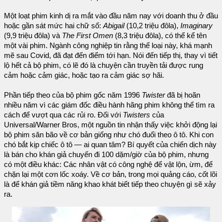
Một loạt phim kinh dị ra mắt vào đầu năm nay với doanh thu ở đầu
hoặc gần sát mức hai chữ số:
Abigail
(10,2 triệu đôla),
Imaginary
(9,9 triệu đôla) và
The First Omen
(8,3 triệu đôla), có thể kể tên
một vài phim. Ngành công nghiệp tin rằng thể loại này, khá mạnh
mẽ sau Covid, đã đạt đến điểm tới hạn. Nói đến tiếp thị, thay vì tiết
lộ hết cả bộ phim, có lẽ đó là chuyện cần truyền tải được rung
cảm hoặc cảm giác, hoặc tạo ra cảm giác sợ hãi.
Phần tiếp theo của bộ phim gốc năm 1996
Twister
đã bị hoãn
nhiều năm vì các giám đốc điều hành hãng phim không thể tìm ra
cách để vượt qua các rủi ro. Đối với
Twisters
của
Universal/Warner Bros, một nguồn tin nhận thấy việc khởi động lại
bộ phim săn bão về cơ bản giống như chó đuổi theo ô tô. Khi con
chó bắt kịp chiếc ô tô — ai quan tâm? Bí quyết của chiến dịch này
là bán cho khán giả chuyến đi 100 dặm/giờ của bộ phim, nhưng
có một điều khác: Các nhân vật có công nghệ để vật lộn, ừm, để
chặn lại một cơn lốc xoáy. Về cơ bản, trong mọi quảng cáo, cốt lõi
là để khán giả tiềm năng khao khát biết tiếp theo chuyện gì sẽ xảy
ra.