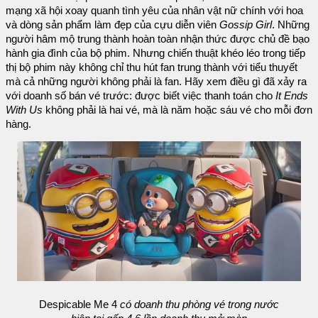
mạng xã hội xoay quanh tình yêu của nhân vật nữ chính với hoa
và dòng sản phẩm làm đẹp của cựu diễn viên
Gossip Girl
. Những
người hâm mộ trung thành hoàn toàn nhận thức được chủ đề bạo
hành gia đình của bộ phim. Nhưng chiến thuật khéo léo trong tiếp
thị bộ phim này không chỉ thu hút fan trung thành với tiểu thuyết
mà cả những người không phải là fan. Hãy xem điều gì đã xảy ra
với doanh số bán vé trước: được biết việc thanh toán cho
It Ends
With Us
không phải là hai vé, mà là năm hoặc sáu vé cho mỗi đơn
hàng.
Despicable Me 4
có doanh thu phòng vé trong nước