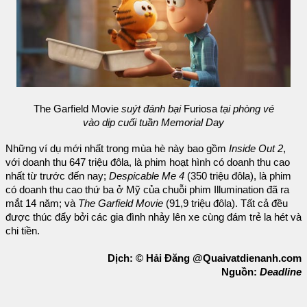
The Garfield Movie
suýt đánh bại
Furiosa
tại phòng vé
vào dịp cuối tuần Memorial Day
Những ví dụ mới nhất trong mùa hè này bao gồm
Inside Out 2
,
với doanh thu 647 triệu đôla, là phim hoạt hình có doanh thu cao
nhất từ ​​trước đến nay;
Despicable Me 4
(350 triệu đôla), là phim
có doanh thu cao thứ ba ở Mỹ của chuỗi phim Illumination đã ra
mắt 14 năm; và
The Garfield Movie
(91,9 triệu đôla). Tất cả đều
được thúc đẩy bởi các gia đình nhảy lên xe cùng đám trẻ la hét và
chi tiền.
Dịch: © Hải Đăng @Quaivatdienanh.com
Nguồn:
Deadline