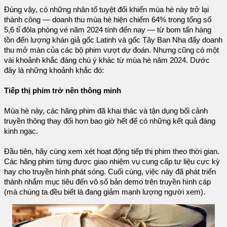
Đúng vậy, có những nhân tố tuyệt đối khiến mùa hè này trở lại
thành công — doanh thu mùa hè hiện chiếm 64% trong tổng số
5,6 tỉ đôla phòng vé năm 2024 tính đến nay — từ bom tấn hàng
tồn đến lượng khán giả gốc Latinh và gốc Tây Ban Nha đẩy doanh
thu mở màn của các bộ phim vượt dự đoán. Nhưng cũng có một
vài khoảnh khắc đáng chú ý khác từ mùa hè năm 2024. Dước
đây là những khoảnh khắc đó:
Tiếp thị phim trở nên thông minh
Mùa hè này, các hãng phim đã khai thác và tận dụng bối cảnh
truyền thông thay đổi hơn bao giờ hết để có những kết quả đáng
kinh ngạc.
Đầu tiên, hãy cùng xem xét hoạt động tiếp thị phim theo thời gian.
Các hãng phim từng được giao nhiệm vụ cung cấp tư liệu cực kỳ
hay cho truyền hình phát sóng. Cuối cùng, việc này đã phát triển
thành nhắm mục tiêu đến vô số bản demo trên truyền hình cáp
(mà chúng ta đều biết là đang giảm mạnh lượng người xem).