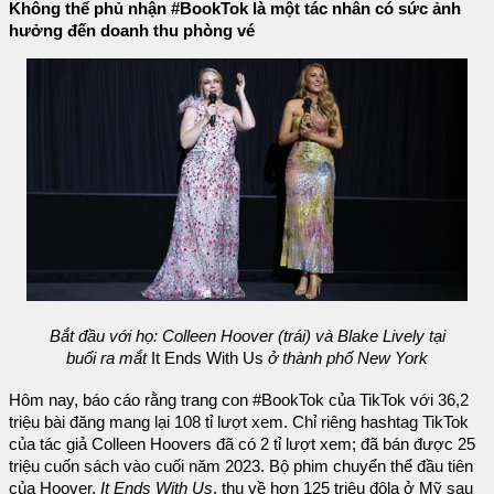
Không thể phủ nhận #BookTok là một tác nhân có sức ảnh
hưởng đến doanh thu phòng vé
Bắt đầu với họ: Colleen Hoover (trái) và Blake Lively tại
buổi ra mắt
It Ends With Us
ở thành phố New York
Hôm nay, báo cáo rằng trang con #BookTok của TikTok với 36,2
triệu bài đăng mang lại 108 tỉ lượt xem. Chỉ riêng hashtag TikTok
của tác giả Colleen Hoovers đã có 2 tỉ lượt xem; đã bán được 25
triệu cuốn sách vào cuối năm 2023. Bộ phim chuyển thể đầu tiên
của Hoover,
It Ends With Us
, thu về hơn 125 triệu đôla ở Mỹ sau