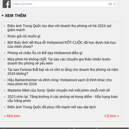
+ XEM THÊM
Điện ảnh Trung Quốc lao đao với doanh thu phòng vé hè 2024 sụt
giảm mạnh
Khán giả nữ muốn gì
Bớt 'thức tỉnh' đỡ thua lỗ! Hollywood RỐT CUỘC đã học được bài học
của mình chưa?
Phòng vé châu Âu có thể dạy Hollywood điều gì
Mùa phim hè không chết: Tại sao các chuyên gia thản nhiên trước
doanh thu phòng vé yếu kém
Tại sao
Furiosa
thất bại và có nên lo lắng cho doanh thu phòng vé năm
2024 không?
Hậu Barbenheimer và đình công: Hollywood vạch lộ trình khác cho
mùa phim hè 2024
Madame Web
của Sony: Quên chuyện mở một phim chuỗi mới đi!
2023 nhìn lại: Tăng trưởng ở các phòng vé trọng điểm - Xếp hạng toàn
cầu hãng phim
Điện ảnh Trung Quốc đã phục hồi mạnh mẽ sau đại dịch
« Mới hơn
Cũ hơn »