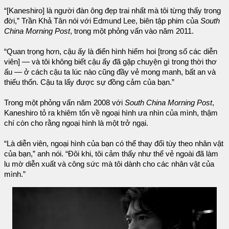
“[Kaneshiro] là người đàn ông đẹp trai nhất mà tôi từng thấy trong
đời,” Trần Khả Tân nói với Edmund Lee, biên tập phim của
South
China Morning Post
, trong một phỏng vấn vào năm 2011.
“Quan trọng hơn, cậu ấy là điển hình hiếm hoi [trong số các diễn
viên] — và tôi không biết cậu ấy đã gặp chuyện gì trong thời thơ
ấu — ở cách cậu ta lúc nào cũng đầy vẻ mong manh, bất an và
thiếu thốn. Cậu ta lấy được sự đồng cảm của bạn.”
Trong một phỏng vấn năm 2008 với
South China Morning Post
,
Kaneshiro tỏ ra khiêm tốn về ngoại hình ưa nhìn của mình, thậm
chí còn cho rằng ngoại hình là một trở ngại.
“Là diễn viên, ngoại hình của bạn có thể thay đổi tùy theo nhân vật
của bạn,” anh nói. “Đôi khi, tôi cảm thấy như thể vẻ ngoài đã làm
lu mờ diễn xuất và công sức mà tôi dành cho các nhân vật của
mình.”