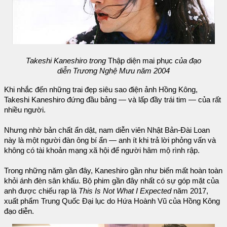
Takeshi Kaneshiro trong
Thập diện mai phục
của đạo
diễn Trương Nghệ Mưu năm 2004
Khi nhắc đến những trai đẹp siêu sao điện ảnh Hồng Kông,
Takeshi Kaneshiro đứng đầu bảng — và lấp đầy trái tim — của rất
nhiều người.
Nhưng nhờ bản chất ẩn dật, nam diễn viên Nhật Bản-Đài Loan
này là một người đàn ông bí ẩn — anh ít khi trả lời phỏng vấn và
không có tài khoản mạng xã hội để người hâm mộ rình rập.
Trong những năm gần đây, Kaneshiro gần như biến mất hoàn toàn
khỏi ánh đèn sân khấu. Bộ phim gần đây nhất có sự góp mặt của
anh được chiếu rạp là
This Is Not What I Expected
năm 2017,
xuất phẩm Trung Quốc Đại lục do Hứa Hoành Vũ của Hồng Kông
đạo diễn.