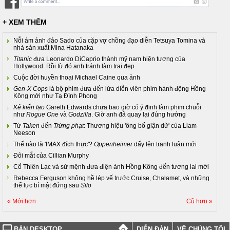
+ XEM THÊM
Nỗi ám ảnh đảo Sado của cặp vợ chồng đạo diễn Tetsuya Tomina và
nhà sản xuất Mina Hatanaka
Titanic
đưa Leonardo DiCaprio thành mỹ nam hiện tượng của
Hollywood. Rồi từ đó anh tránh làm trai đẹp
Cuộc đời huyền thoại Michael Caine qua ảnh
Gen-X Cops
là bộ phim đưa đến lứa diễn viên phim hành động Hồng
Kông mới như Tạ Đình Phong
Kẻ kiến tạo
Gareth Edwards chưa bao giờ có ý định làm phim chuỗi
như
Rogue One
và
Godzilla
. Giờ anh đã quay lại đúng hướng
Từ
Taken
đến
Trừng phạt
: Thương hiệu 'ông bố giận dữ' của Liam
Neeson
Thế nào là 'IMAX đích thực'?
Oppenheimer
dấy lên tranh luận mới
Đôi mắt của Cillian Murphy
Cổ Thiên Lạc và sứ mệnh đưa điện ảnh Hồng Kông đến tương lai mới
Rebecca Ferguson không hề lép vế trước Cruise, Chalamet, và những
thế lực bí mật đứng sau
Silo
« Mới hơn
Cũ hơn »
BẢN DESKTOP
DIỄN ĐÀN
VỀ CHÚNG TÔI