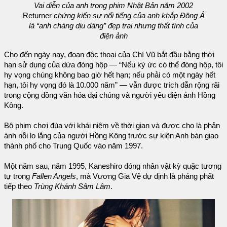
Vai diễn của anh trong phim Nhật Bản năm 2002
Returner
chứng kiến sự nổi tiếng của anh khắp Đông Á
là “anh chàng dịu dàng” đẹp trai nhưng thất tình của
điện ảnh
Cho đến ngày nay, đoạn độc thoại của Chí Vũ bắt đầu bằng thời
hạn sử dụng của dứa đóng hộp — “Nếu ký ức có thể đóng hộp, tôi
hy vọng chúng không bao giờ hết hạn; nếu phải có một ngày hết
hạn, tôi hy vọng đó là 10.000 năm” — vẫn được trích dẫn rộng rãi
trong cộng đồng văn hóa đại chúng và người yêu điện ảnh Hồng
Kông.
Bộ phim chơi đùa với khái niệm về thời gian và được cho là phản
ánh nỗi lo lắng của người Hồng Kông trước sự kiện Anh bàn giao
thành phố cho Trung Quốc vào năm 1997.
Một năm sau, năm 1995, Kaneshiro đóng nhân vật kỳ quặc tương
tự trong
Fallen Angels
, mà Vương Gia Vệ dự định là phảng phất
tiếp theo
Trùng Khánh Sâm Lâm
.