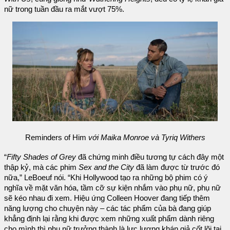
nữ trong tuần đầu ra mắt vượt 75%.
Reminders of Him
với Maika Monroe và Tyriq Withers
“
Fifty Shades of Grey
đã chứng minh điều tương tự cách đây một
thập kỷ, mà các phim
Sex and the City
đã làm được từ trước đó
nữa,” LeBoeuf nói. “Khi Hollywood tạo ra những bộ phim có ý
nghĩa về mặt văn hóa, tầm cỡ sự kiện nhắm vào phụ nữ, phụ nữ
sẽ kéo nhau đi xem. Hiệu ứng Colleen Hoover đang tiếp thêm
năng lượng cho chuyện này – các tác phẩm của bà đang giúp
khẳng định lại rằng khi được xem những xuất phẩm dành riêng
cho mình thì phụ nữ trưởng thành là lực lượng khán giả cốt lõi tại