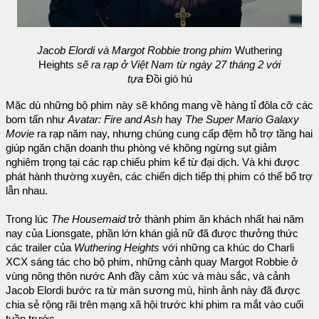
Jacob Elordi và Margot Robbie trong phim
Wuthering
Heights
sẽ ra rạp ở Việt Nam từ ngày 27 tháng 2 với
tựa
Đồi gió hú
Mặc dù những bộ phim này sẽ không mang về hàng tỉ đôla cỡ các
bom tấn như
Avatar: Fire and Ash
hay
The Super Mario Galaxy
Movie
ra rạp năm nay, nhưng chúng cung cấp đệm hỗ trợ tầng hai
giúp ngăn chặn doanh thu phòng vé không ngừng sụt giảm
nghiêm trọng tại các rạp chiếu phim kể từ đại dịch. Và khi được
phát hành thường xuyên, các chiến dịch tiếp thị phim có thể bổ trợ
lẫn nhau.
Trong lúc
The Housemaid
trở thành phim ăn khách nhất hai năm
nay của Lionsgate, phần lớn khán giả nữ đã được thưởng thức
các trailer của
Wuthering Heights
với những ca khúc do Charli
XCX sáng tác cho bộ phim, những cảnh quay Margot Robbie ở
vùng nông thôn nước Anh đầy cảm xúc và màu sắc, và cảnh
Jacob Elordi bước ra từ màn sương mù, hình ảnh này đã được
chia sẻ rộng rãi trên mạng xã hội trước khi phim ra mắt vào cuối