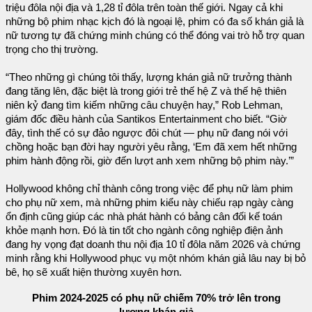
triệu đôla nội địa và 1,28 tỉ đôla trên toàn thế giới. Ngay cả khi
những bộ phim nhạc kịch đó là ngoại lệ, phim có đa số khán giả là
nữ tương tự đã chứng minh chúng có thể đóng vai trò hỗ trợ quan
trọng cho thị trường.
“Theo những gì chúng tôi thấy, lượng khán giả nữ trưởng thành
đang tăng lên, đặc biệt là trong giới trẻ thế hệ Z và thế hệ thiên
niên kỷ đang tìm kiếm những câu chuyện hay,” Rob Lehman,
giám đốc điều hành của Santikos Entertainment cho biết. “Giờ
đây, tình thế có sự đảo ngược đôi chút — phụ nữ đang nói với
chồng hoặc bạn đời hay người yêu rằng, ‘Em đã xem hết những
phim hành động rồi, giờ đến lượt anh xem những bộ phim này.’”
Hollywood không chỉ thành công trong việc để phụ nữ làm phim
cho phụ nữ xem, mà những phim kiểu này chiếu rạp ngày càng
ổn định cũng giúp các nhà phát hành có bảng cân đối kế toán
khỏe mạnh hơn. Đó là tin tốt cho ngành công nghiệp điện ảnh
đang hy vọng đạt doanh thu nội địa 10 tỉ đôla năm 2026 và chứng
minh rằng khi Hollywood phục vụ một nhóm khán giả lâu nay bị bỏ
bê, họ sẽ xuất hiện thường xuyên hơn.
Phim 2024-2025 có phụ nữ chiếm 70% trở lên trong