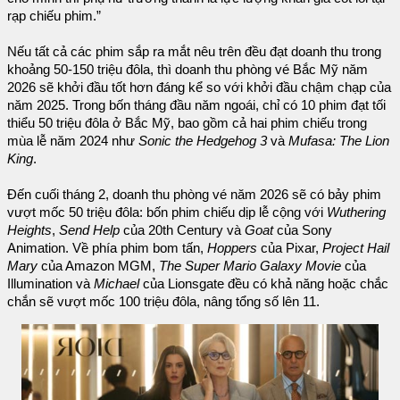
rạp chiếu phim.”
Nếu tất cả các phim sắp ra mắt nêu trên đều đạt doanh thu trong
khoảng 50-150 triệu đôla, thì doanh thu phòng vé Bắc Mỹ năm
2026 sẽ khởi đầu tốt hơn đáng kể so với khởi đầu chậm chạp của
năm 2025. Trong bốn tháng đầu năm ngoái, chỉ có 10 phim đạt tối
thiểu 50 triệu đôla ở Bắc Mỹ, bao gồm cả hai phim chiếu trong
mùa lễ năm 2024 như
Sonic the Hedgehog 3
và
Mufasa: The Lion
King
.
Đến cuối tháng 2, doanh thu phòng vé năm 2026 sẽ có bảy phim
vượt mốc 50 triệu đôla: bốn phim chiếu dịp lễ cộng với
Wuthering
Heights
,
Send Help
của 20th Century và
Goat
của Sony
Animation. Về phía phim bom tấn,
Hoppers
của Pixar,
Project Hail
Mary
của Amazon MGM,
The Super Mario Galaxy Movie
của
Illumination và
Michael
của Lionsgate đều có khả năng hoặc chắc
chắn sẽ vượt mốc 100 triệu đôla, nâng tổng số lên 11.