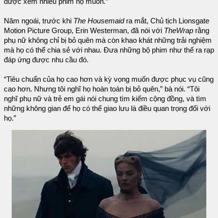
được xem nhiều phim họ muốn.”
Năm ngoái, trước khi
The Housemaid
ra mắt, Chủ tịch Lionsgate
Motion Picture Group, Erin Westerman, đã nói với
TheWrap
rằng
phụ nữ không chỉ bị bỏ quên mà còn khao khát những trải nghiệm
mà họ có thể chia sẻ với nhau. Đưa những bộ phim như thế ra rạp
đáp ứng được nhu cầu đó.
“Tiêu chuẩn của họ cao hơn và kỳ vọng muốn được phục vụ cũng
cao hơn. Nhưng tôi nghĩ họ hoàn toàn bị bỏ quên,” bà nói. “Tôi
nghĩ phụ nữ và trẻ em gái nói chung tìm kiếm cộng đồng, và tìm
những không gian để họ có thể giao lưu là điều quan trọng đối với
họ.”