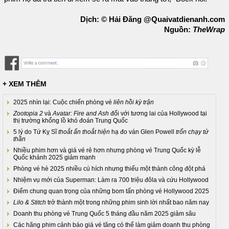
Dịch: © Hải Đăng @Quaivatdienanh.com
Nguồn:
TheWrap
+ XEM THÊM
2025 nhìn lại: Cuộc chiến phòng vé
liên hồi kỳ trận
Zootopia 2
và
Avatar: Fire and Ash
đối với tương lai của Hollywood tại
thị trường khổng lồ khó đoán Trung Quốc
5 lý do Tứ Kỵ Sĩ
thoắt ẩn thoắt hiện
hạ đo ván Glen Powell
trốn chạy tử
thần
Nhiều phim hơn và giá vé rẻ hơn nhưng phòng vé Trung Quốc kỳ lễ
Quốc khánh 2025 giảm mạnh
Phòng vé hè 2025 nhiều cú hích nhưng thiếu một thành công đột phá
Nhiệm vụ mới của Superman: Làm ra 700 triệu đôla và cứu Hollywood
Điểm chung quan trọng của những bom tấn phòng vé Hollywood 2025
Lilo & Stitch
trở thành một trong những phim sinh lời nhất bao năm nay
Doanh thu phòng vé Trung Quốc 5 tháng đầu năm 2025 giảm sâu
Các hãng phim cảnh báo giá vé tăng có thể làm giảm doanh thu phòng