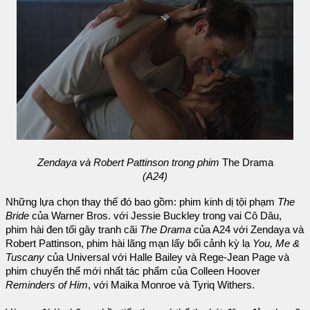
Zendaya và Robert Pattinson trong phim
The Drama
(A24)
Những lựa chọn thay thế đó bao gồm: phim kinh dị tội phạm
The
Bride
của Warner Bros. với Jessie Buckley trong vai Cô Dâu,
phim hài đen tối gây tranh cãi
The Drama
của A24 với Zendaya và
Robert Pattinson, phim hài lãng mạn lấy bối cảnh kỳ lạ
You, Me &
Tuscany
của Universal với Halle Bailey và Rege-Jean Page và
phim chuyển thể mới nhất tác phẩm của Colleen Hoover
Reminders of Him
, với Maika Monroe và Tyriq Withers.