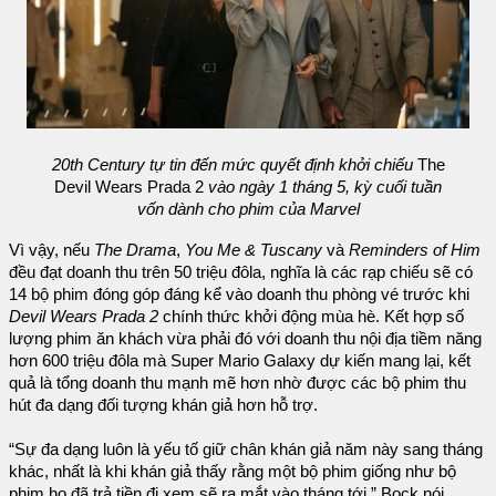
20th Century tự tin đến mức quyết định khởi chiếu
The
Devil Wears Prada 2
vào ngày 1 tháng 5, kỳ cuối tuần
vốn dành cho phim của Marvel
Vì vậy, nếu
The Drama
,
You Me & Tuscany
và
Reminders of Him
đều đạt doanh thu trên 50 triệu đôla, nghĩa là các rạp chiếu sẽ có
14 bộ phim đóng góp đáng kể vào doanh thu phòng vé trước khi
Devil Wears Prada 2
chính thức khởi động mùa hè. Kết hợp số
lượng phim ăn khách vừa phải đó với doanh thu nội địa tiềm năng
hơn 600 triệu đôla mà Super Mario Galaxy dự kiến mang lại, kết
quả là tổng doanh thu mạnh mẽ hơn nhờ được các bộ phim thu
hút đa dạng đối tượng khán giả hơn hỗ trợ.
“Sự đa dạng luôn là yếu tố giữ chân khán giả năm này sang tháng
khác, nhất là khi khán giả thấy rằng một bộ phim giống như bộ
phim họ đã trả tiền đi xem sẽ ra mắt vào tháng tới,” Bock nói.