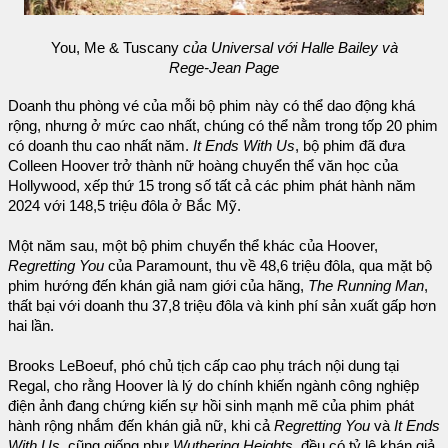
You, Me & Tuscany
của Universal với Halle Bailey và
Rege-Jean Page
Doanh thu phòng vé của mỗi bộ phim này có thể dao động khá
rộng, nhưng ở mức cao nhất, chúng có thể nằm trong tốp 20 phim
có doanh thu cao nhất năm.
It Ends With Us
, bộ phim đã đưa
Colleen Hoover trở thành nữ hoàng chuyển thể văn học của
Hollywood, xếp thứ 15 trong số tất cả các phim phát hành năm
2024 với 148,5 triệu đôla ở Bắc Mỹ.
Một năm sau, một bộ phim chuyển thể khác của Hoover,
Regretting You
của Paramount, thu về 48,6 triệu đôla, qua mặt bộ
phim hướng đến khán giả nam giới của hãng,
The Running Man
,
thất bại với doanh thu 37,8 triệu đôla và kinh phí sản xuất gấp hơn
hai lần.
Brooks LeBoeuf, phó chủ tịch cấp cao phụ trách nội dung tại
Regal, cho rằng Hoover là lý do chính khiến ngành công nghiệp
điện ảnh đang chứng kiến sự hồi sinh mạnh mẽ của phim phát
hành rộng nhắm đến khán giả nữ, khi cả
Regretting You
và
It Ends
With Us
, cũng giống như
Wuthering Heights
, đều có tỷ lệ khán giả