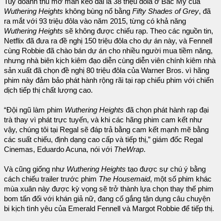
Tuy doanh thu mở màn kéo dài là 38 triệu đôla ở Bắc Mỹ của
Wuthering Heights
không bùng nổ bằng
Fifty Shades of Grey
, đã
ra mắt với 93 triệu đôla vào năm 2015, từng có khả năng
Wuthering Heights
sẽ không được chiếu rạp. Theo các nguồn tin,
Netflix đã đưa ra đề nghị 150 triệu đôla cho dự án này, và Fennell
cùng Robbie đã chào bán dự án cho nhiều người mua tiềm năng,
nhưng nhà biên kịch kiêm đạo diễn cùng diễn viên chính kiêm nhà
sản xuất đã chọn đề nghị 80 triệu đôla của Warner Bros. vì hãng
phim này đảm bảo phát hành rộng rãi tại rạp chiếu phim với chiến
dịch tiếp thị chất lượng cao.
“Đội ngũ làm phim
Wuthering Heights
đã chọn phát hành rạp đại
trà thay vì phát trực tuyến, và khi các hãng phim cam kết như
vậy, chúng tôi tại Regal sẽ đáp trả bằng cam kết mạnh mẽ bằng
các suất chiếu, định dạng cao cấp và tiếp thị,” giám đốc Regal
Cinemas, Eduardo Acuna, nói với
TheWrap
.
Và cũng giống như
Wuthering Heights
tạo được sự chú ý bằng
cách chiếu trailer trước phim
The Housemaid
, một số phim khác
mùa xuân này được kỳ vọng sẽ trở thành lựa chọn thay thế phim
bom tấn đối với khán giả nữ, đang cố gắng tận dụng câu chuyện
bi kịch tình yêu của Emerald Fennell và Margot Robbie để tiếp thị.