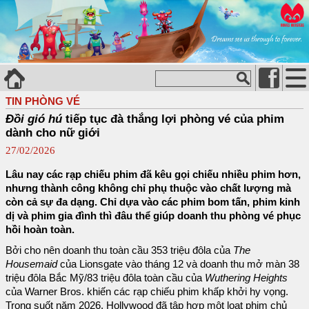
TIN PHÒNG VÉ
Đồi gió hú
tiếp tục đà thắng lợi phòng vé của phim
dành cho nữ giới
27/02/2026
Lâu nay các rạp chiếu phim đã kêu gọi chiếu nhiều phim hơn,
nhưng thành công không chỉ phụ thuộc vào chất lượng mà
còn cả sự đa dạng. Chỉ dựa vào các phim bom tấn, phim kinh
dị và phim gia đình thì đâu thể giúp doanh thu phòng vé phục
hồi hoàn toàn.
Bởi cho nên doanh thu toàn cầu 353 triệu đôla của
The
Housemaid
của Lionsgate vào tháng 12 và doanh thu mở màn 38
triệu đôla Bắc Mỹ/83 triệu đôla toàn cầu của
Wuthering Heights
của Warner Bros. khiến các rạp chiếu phim khấp khởi hy vọng.
Trong suốt năm 2026, Hollywood đã tập hợp một loạt phim chủ