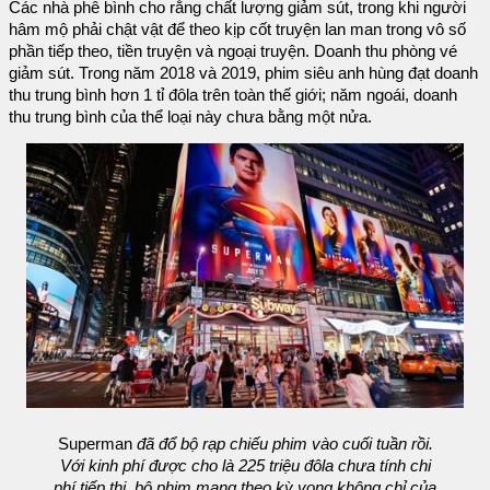
Các nhà phê bình cho rằng chất lượng giảm sút, trong khi người
hâm mộ phải chật vật để theo kịp cốt truyện lan man trong vô số
phần tiếp theo, tiền truyện và ngoại truyện. Doanh thu phòng vé
giảm sút. Trong năm 2018 và 2019, phim siêu anh hùng đạt doanh
thu trung bình hơn 1 tỉ đôla trên toàn thế giới; năm ngoái, doanh
thu trung bình của thể loại này chưa bằng một nửa.
Superman
đã đổ bộ rạp chiếu phim vào cuối tuần rồi.
Với kinh phí được cho là 225 triệu đôla chưa tính chi
phí tiếp thị, bộ phim mang theo kỳ vọng không chỉ của