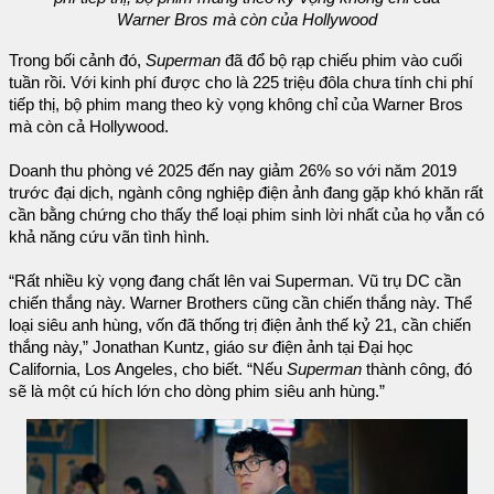
Warner Bros mà còn của Hollywood
Trong bối cảnh đó,
Superman
đã đổ bộ rạp chiếu phim vào cuối
tuần rồi. Với kinh phí được cho là 225 triệu đôla chưa tính chi phí
tiếp thị, bộ phim mang theo kỳ vọng không chỉ của Warner Bros
mà còn cả Hollywood.
Doanh thu phòng vé 2025 đến nay giảm 26% so với năm 2019
trước đại dịch, ngành công nghiệp điện ảnh đang gặp khó khăn rất
cần bằng chứng cho thấy thể loại phim sinh lời nhất của họ vẫn có
khả năng cứu vãn tình hình.
“Rất nhiều kỳ vọng đang chất lên vai Superman. Vũ trụ DC cần
chiến thắng này. Warner Brothers cũng cần chiến thắng này. Thể
loại siêu anh hùng, vốn đã thống trị điện ảnh thế kỷ 21, cần chiến
thắng này,” Jonathan Kuntz, giáo sư điện ảnh tại Đại học
California, Los Angeles, cho biết. “Nếu
Superman
thành công, đó
sẽ là một cú hích lớn cho dòng phim siêu anh hùng.”