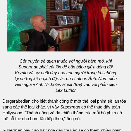
Cốt truyện sẽ quen thuộc với người hâm mộ, khi
Superman phải vật lộn để cân bằng giữa dòng dõi
Krypto và sự nuôi dạy của con người trong khi chống
lại những kế hoạch độc ác của Luthor. Ảnh: Nam diễn
viên người Anh Nicholas Hoult (trái) vào vai phản diện
Lex Luthor
Dergarabedian cho biết thành công ở một thể loại phim sẽ lan tỏa
sang các thể loại khác, vì vậy
Superman
có thể thúc đẩy toàn
Hollywood. “Thành công và đà chiến thắng của mỗi bộ phim có
thể hỗ trợ cho bom tấn tiếp theo,” ông nói.
Superman
bay cao hay ngã đau thì vẫn sẽ có thêm nhiều phim