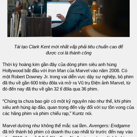
Tái tạo Clark Kent mới nhất vấp phải tiêu chuẩn cao để
được coi là thành công
Thời kỳ hoàng kim gần đây của dòng phim siêu anh hùng
Hollywood bắt đầu với
Iron Man
của Marvel vào năm 2008. Có
một Robert Downey Jr. trong vai diễn vực dậy sự nghiệp, bộ phim
đã thu về gần 600 triệu đôla và mở ra Vũ trụ Điện ảnh Marvel, từ
đó đến nay đã thu về gần 32 tỉ đôla qua 36 phim.
“Chúng ta chưa bao giờ có một kỷ nguyên nào như thế, khi phim
siêu anh hùng áp đảo, quan trọng đến vậy đối với sự tồn vong của
các hãng phim và phim chiếu rạp,” Kuntz nói.
Marvel dường như không thể mắc sai lầm.
Avengers: Endgame
đã trở thành bộ phim có doanh thu cao nhất từ trước đến nay vào