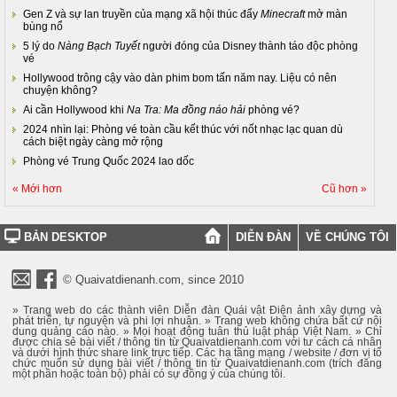
Gen Z và sự lan truyền của mạng xã hội thúc đẩy
Minecraft
mở màn
bùng nổ
5 lý do
Nàng Bạch Tuyết
người đóng của Disney thành táo độc phòng
vé
Hollywood trông cậy vào dàn phim bom tấn năm nay. Liệu có nên
chuyện không?
Ai cần Hollywood khi
Na Tra: Ma đồng náo hải
phòng vé?
2024 nhìn lại: Phòng vé toàn cầu kết thúc với nốt nhạc lạc quan dù
cách biệt ngày càng mở rộng
Phòng vé Trung Quốc 2024 lao dốc
« Mới hơn
Cũ hơn »
BẢN DESKTOP
DIỄN ĐÀN
VỀ CHÚNG TÔI
© Quaivatdienanh.com, since 2010
» Trang web do các thành viên Diễn đàn Quái vật Điện ảnh xây dựng và
phát triển, tự nguyện và phi lợi nhuận. » Trang web không chứa bất cứ nội
dung quảng cáo nào. » Mọi hoạt động tuân thủ luật pháp Việt Nam. » Chỉ
được chia sẻ bài viết / thông tin từ Quaivatdienanh.com với tư cách cá nhân
và dưới hình thức share link trực tiếp. Các hạ tầng mạng / website / đơn vị tổ
chức muốn sử dụng bài viết / thông tin từ Quaivatdienanh.com (trích đăng
một phần hoặc toàn bộ) phải có sự đồng ý của chúng tôi.