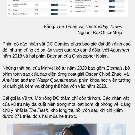
Bảng:
The Times
và
The Sunday Times
Nguồn: BoxOfficeMojo
Phim có các nhân vật DC Comics chưa bao giờ đạt đến đỉnh cao
đó, nhưng cũng có ba lần vượt qua rào cản tỉ đôla, với
Aquaman
năm 2018 và hai phim Batman của Christopher Nolan.
Những thất bại của Marvel kể từ năm 2020 bao gồm
Eternals
, bộ
phim toàn sao của đạo diễn từng đoạt giải Oscar Chloé Zhao, và
Ant-Man and the Wasp: Quantumania
, phim khoa học viễn tưởng
bị đánh giá kém và không thể hòa vốn vào năm 2023.
Cái gọi là Vũ trụ Mở rộng DC thậm chí còn tệ hơn. Các nhân vật
của vũ trụ này đã xuất hiện trong một loạt bom xịt phòng vé, đáng
chú ý nhất là
The Flash
, khó lòng thu hồi vốn sau khi chỉ kiếm
được 271 triệu đôla hai mùa hè trước.