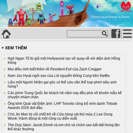
+ XEM THÊM
Ngô Ngạn Tổ từ giã một Hollywood rạn vỡ quay về với điện ảnh Hồng
Kông
Mọi điều mới biết thêm về
Resident Evil
của Zach Cregger
Nam Joo Hyuk ngôi sao của
Lời nguyền Đông Cung
trên Netflix
Liệu một Người Nhện gai góc có thể cứu vãn thể loại phim siêu anh
hùng?
Các phim Trung Quốc ăn khách hè năm nay đều phá vỡ khuôn mẫu kể
chuyện nhàm chán
Ống kính Quái vật Điện ảnh: LHP Toronto công bố vinh danh Tribute
Awards 2026 đợt đầu
Chú Jin Man từ cõi chết trở về
Cửa hàng sát thủ
mùa 2 Lee Dong
Wook: Hành động là một công cụ diễn xuất
The Dog Stars
: Jacob Elordi và em chó và
chòm sao bất diệt
trong tận
thế khác thường