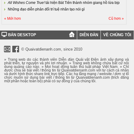
All Wishes Come True!
tái hiện Bát Tiên thành nhóm giang hồ lừa bịp
Những đạo diễn phản đối trí tuệ nhân tạo nói gì
« Mới hơn
Cũ hơn »
BẢN DESKTOP
DIỄN ĐÀN
VỀ CHÚNG TÔI
© Quaivatdienanh.com, since 2010
» Trang web do các thành viên Diễn đàn Quái vật Điện ảnh xây dựng và
phát triển, tự nguyện và phi lợi nhuận. » Trang web không chứa bất cứ nội
dung quảng cáo nào. » Mọi hoạt động tuân thủ luật pháp Việt Nam. » Chỉ
được chia sẻ bài viết / thông tin từ Quaivatdienanh.com với tư cách cá nhân
và dưới hình thức share link trực tiếp. Các hạ tầng mạng / website / đơn vị tổ
chức muốn sử dụng bài viết / thông tin từ Quaivatdienanh.com (trích đăng
một phần hoặc toàn bộ) phải có sự đồng ý của chúng tôi.