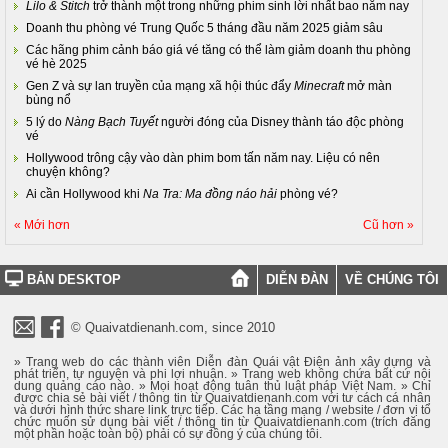
Lilo & Stitch
trở thành một trong những phim sinh lời nhất bao năm nay
Doanh thu phòng vé Trung Quốc 5 tháng đầu năm 2025 giảm sâu
Các hãng phim cảnh báo giá vé tăng có thể làm giảm doanh thu phòng
vé hè 2025
Gen Z và sự lan truyền của mạng xã hội thúc đẩy
Minecraft
mở màn
bùng nổ
5 lý do
Nàng Bạch Tuyết
người đóng của Disney thành táo độc phòng
vé
Hollywood trông cậy vào dàn phim bom tấn năm nay. Liệu có nên
chuyện không?
Ai cần Hollywood khi
Na Tra: Ma đồng náo hải
phòng vé?
« Mới hơn
Cũ hơn »
BẢN DESKTOP
DIỄN ĐÀN
VỀ CHÚNG TÔI
© Quaivatdienanh.com, since 2010
» Trang web do các thành viên Diễn đàn Quái vật Điện ảnh xây dựng và
phát triển, tự nguyện và phi lợi nhuận. » Trang web không chứa bất cứ nội
dung quảng cáo nào. » Mọi hoạt động tuân thủ luật pháp Việt Nam. » Chỉ
được chia sẻ bài viết / thông tin từ Quaivatdienanh.com với tư cách cá nhân
và dưới hình thức share link trực tiếp. Các hạ tầng mạng / website / đơn vị tổ
chức muốn sử dụng bài viết / thông tin từ Quaivatdienanh.com (trích đăng
một phần hoặc toàn bộ) phải có sự đồng ý của chúng tôi.