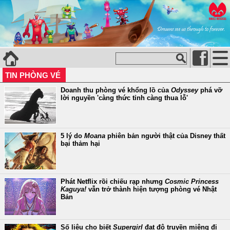
TIN PHÒNG VÉ
Doanh thu phòng vé khổng lồ của
Odyssey
phá vỡ
lời nguyền 'càng thức tỉnh càng thua lỗ'
5 lý do
Moana
phiên bản người thật của Disney thất
bại thảm hại
Phát Netflix rồi chiếu rạp nhưng
Cosmic Princess
Kaguya!
vẫn trở thành hiện tượng phòng vé Nhật
Bản
Số liệu cho biết
Supergirl
đạt độ truyền miệng đi