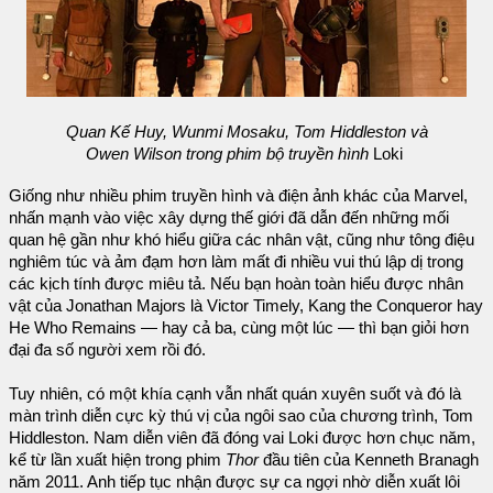
Quan Kế Huy, Wunmi Mosaku, Tom Hiddleston và
Owen Wilson trong phim bộ truyền hình
Loki
Giống như nhiều phim truyền hình và điện ảnh khác của Marvel,
nhấn mạnh vào việc xây dựng thế giới đã dẫn đến những mối
quan hệ gần như khó hiểu giữa các nhân vật, cũng như tông điệu
nghiêm túc và ảm đạm hơn làm mất đi nhiều vui thú lập dị trong
các kịch tính được miêu tả. Nếu bạn hoàn toàn hiểu được nhân
vật của Jonathan Majors là Victor Timely, Kang the Conqueror hay
He Who Remains — hay cả ba, cùng một lúc — thì bạn giỏi hơn
đại đa số người xem rồi đó.
Tuy nhiên, có một khía cạnh vẫn nhất quán xuyên suốt và đó là
màn trình diễn cực kỳ thú vị của ngôi sao của chương trình, Tom
Hiddleston. Nam diễn viên đã đóng vai Loki được hơn chục năm,
kể từ lần xuất hiện trong phim
Thor
đầu tiên của Kenneth Branagh
năm 2011. Anh tiếp tục nhận được sự ca ngợi nhờ diễn xuất lôi