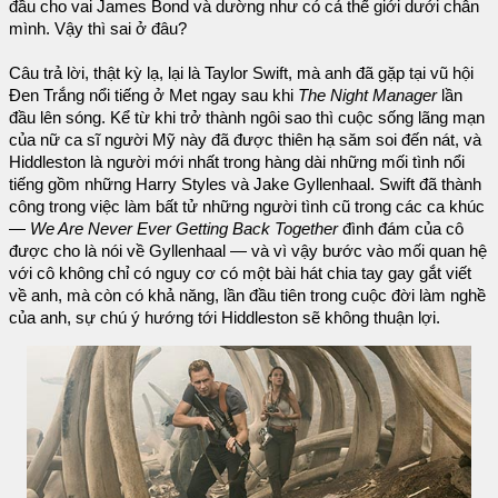
đầu cho vai James Bond và dường như có cả thế giới dưới chân
mình. Vậy thì sai ở đâu?
Câu trả lời, thật kỳ lạ, lại là Taylor Swift, mà anh đã gặp tại vũ hội
Đen Trắng nổi tiếng ở Met ngay sau khi
The Night Manager
lần
đầu lên sóng. Kể từ khi trở thành ngôi sao thì cuộc sống lãng mạn
của nữ ca sĩ người Mỹ này đã được thiên hạ săm soi đến nát, và
Hiddleston là người mới nhất trong hàng dài những mối tình nổi
tiếng gồm những Harry Styles và Jake Gyllenhaal. Swift đã thành
công trong việc làm bất tử những người tình cũ trong các ca khúc
—
We Are Never Ever Getting Back Together
đình đám của cô
được cho là nói về Gyllenhaal — và vì vậy bước vào mối quan hệ
với cô không chỉ có nguy cơ có một bài hát chia tay gay gắt viết
về anh, mà còn có khả năng, lần đầu tiên trong cuộc đời làm nghề
của anh, sự chú ý hướng tới Hiddleston sẽ không thuận lợi.