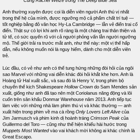
Cùng Rachel Weize trong
The Deep Blue Sea
Anh thường xuyên được coi là diễn viên người Anh thú vị nhất
trong thế hệ của mình, được ngưỡng mộ cả phẩm chất trí tuệ —
tốt nghiệp bằng đỏ văn học Hy-La Cambridge — lẫn vẻ điển trai cổ
điển. Thật sự có lợi khi anh rõ ràng là một chàng trai thân thiện và
tử tế, có sức quyến rũ với cả người phỏng vấn lẫn người ngưỡng
mộ. Thế giới trải ra trước mắt anh, như thế này: một vị thế hấp
dẫn, nếu không muốn nói là nguy hiểm, dành cho một diễn viên
trẻ.
Lúc đầu, có vẻ như anh có thể tung hứng những đòi hỏi của ngôi
sao Marvel với những vai diễn khác đòi hỏi khắt khe hơn. Anh là
Hoàng tử Hal xuất sắc, và sau đó là Henry V, trong phim bộ
chuyển thể kịch Shakespeare
Hollow Crown
do Sam Mendes sản
xuất, giống như anh đã tạo nên một Coriolanus năng động và lôi
cuốn trên sân khấu Donmar Warehouse năm 2013. Anh tiếp tục
làm việc với những nhà làm phim thú vị và khác thường — anh
xuất hiện trong phim về ma cà rồng
Only Lovers Left Alive
của
Jim Jarmusch và phim kinh dị hoành tráng
Crimson Peak
của
Guillermo del Toro — cũng như thể hiện khiếu hài hước trong
Muppets Most Wanted
vào vai khách mời không ai khác chính là
Great Escapo.