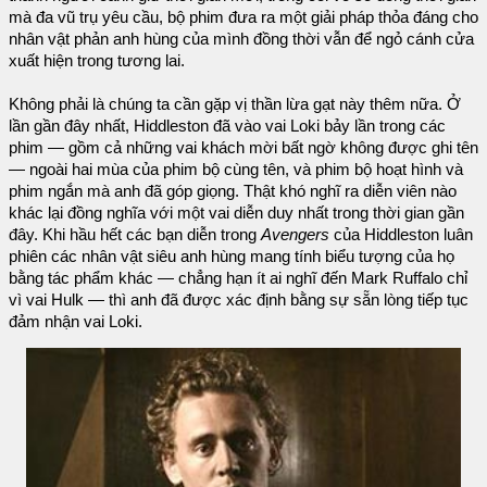
mà đa vũ trụ yêu cầu, bộ phim đưa ra một giải pháp thỏa đáng cho
nhân vật phản anh hùng của mình đồng thời vẫn để ngỏ cánh cửa
xuất hiện trong tương lai.
Không phải là chúng ta cần gặp vị thần lừa gạt này thêm nữa. Ở
lần gần đây nhất, Hiddleston đã vào vai Loki bảy lần trong các
phim — gồm cả những vai khách mời bất ngờ không được ghi tên
— ngoài hai mùa của phim bộ cùng tên, và phim bộ hoạt hình và
phim ngắn mà anh đã góp giọng. Thật khó nghĩ ra diễn viên nào
khác lại đồng nghĩa với một vai diễn duy nhất trong thời gian gần
đây. Khi hầu hết các bạn diễn trong
Avengers
của Hiddleston luân
phiên các nhân vật siêu anh hùng mang tính biểu tượng của họ
bằng tác phẩm khác — chẳng hạn ít ai nghĩ đến Mark Ruffalo chỉ
vì vai Hulk — thì anh đã được xác định bằng sự sẵn lòng tiếp tục
đảm nhận vai Loki.