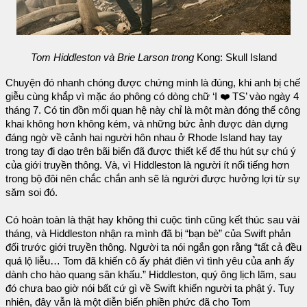
Tom Hiddleston và Brie Larson trong
Kong: Skull Island
Chuyện đó nhanh chóng được chứng minh là đúng, khi anh bị chế
giễu cùng khắp vì mặc áo phông có dòng chữ ‘I ❤️ TS’ vào ngày 4
tháng 7. Có tin đồn mối quan hệ này chỉ là một màn đóng thế công
khai không hơn không kém, và những bức ảnh được dàn dựng
đáng ngờ về cảnh hai người hôn nhau ở Rhode Island hay tay
trong tay đi dạo trên bãi biển đã được thiết kế để thu hút sự chú ý
của giới truyền thông. Và, vì Hiddleston là người ít nổi tiếng hơn
trong bộ đôi nên chắc chắn anh sẽ là người được hưởng lợi từ sự
săm soi đó.
Có hoàn toàn là thật hay không thì cuộc tình cũng kết thúc sau vài
tháng, và Hiddleston nhận ra mình đã bị “bạn bè” của Swift phản
đối trước giới truyền thông. Người ta nói ngắn gọn rằng “tất cả đều
quá lộ liễu… Tom đã khiến cô ấy phát điên vì tình yêu của anh ấy
dành cho hào quang sân khấu.” Hiddleston, quý ông lịch lãm, sau
đó chưa bao giờ nói bất cứ gì về Swift khiến người ta phật ý. Tuy
nhiên, đây vẫn là một diễn biến phiền phức đã cho Tom