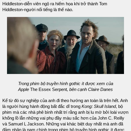
Hiddleston-diễn viên ngộ ra hiểm họa khi trở thành Tom
Hiddleston-người nổi tiếng là thế nào.
Trong phim bộ truyền hình gothic ít được xem của
Apple
The Essex Serpent
, bên cạnh Claire Danes
Kể từ đó sự nghiệp của anh đi theo hướng an toàn là trên hết. Anh
là người hùng hành động bất đắc dĩ trong
Kong: Skull Island
, bộ
phim mà các nhà phê bình nhất trí rằng anh bị lu mờ bởi loài vượn
khổng lồ lẫn những vai phụ đầy màu sắc hơn của John C. Reilly
và Samuel L Jackson. Những vai khác biệt duy nhất mà anh đã
đảm nhận là nam chính trong phim bộ truyền hình gothic ít được