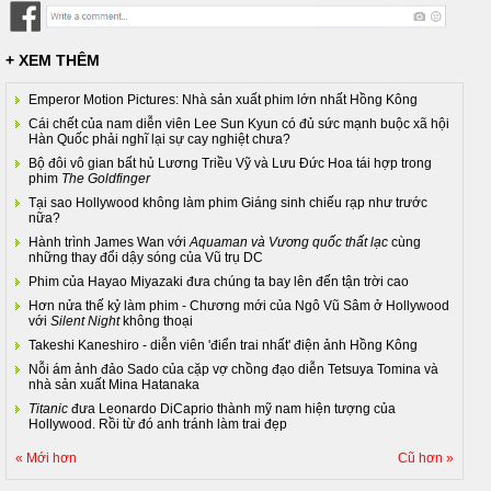
+ XEM THÊM
Emperor Motion Pictures: Nhà sản xuất phim lớn nhất Hồng Kông
Cái chết của nam diễn viên Lee Sun Kyun có đủ sức mạnh buộc xã hội
Hàn Quốc phải nghĩ lại sự cay nghiệt chưa?
Bộ đôi vô gian bất hủ Lương Triều Vỹ và Lưu Đức Hoa tái hợp trong
phim
The Goldfinger
Tại sao Hollywood không làm phim Giáng sinh chiếu rạp như trước
nữa?
Hành trình James Wan với
Aquaman và Vương quốc thất lạc
cùng
những thay đổi dậy sóng của Vũ trụ DC
Phim của Hayao Miyazaki đưa chúng ta bay lên đến tận trời cao
Hơn nửa thế kỷ làm phim - Chương mới của Ngô Vũ Sâm ở Hollywood
với
Silent Night
không thoại
Takeshi Kaneshiro - diễn viên 'điển trai nhất' điện ảnh Hồng Kông
Nỗi ám ảnh đảo Sado của cặp vợ chồng đạo diễn Tetsuya Tomina và
nhà sản xuất Mina Hatanaka
Titanic
đưa Leonardo DiCaprio thành mỹ nam hiện tượng của
Hollywood. Rồi từ đó anh tránh làm trai đẹp
« Mới hơn
Cũ hơn »