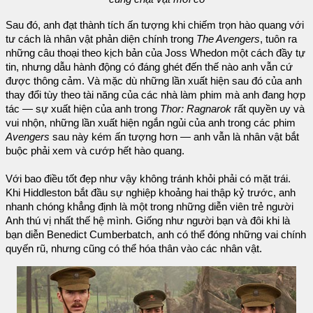
Sau đó, anh đạt thành tích ấn tượng khi chiếm trọn hào quang với
tư cách là nhân vật phản diện chính trong
The Avengers
, tuôn ra
những câu thoại theo kịch bản của Joss Whedon một cách đầy tự
tin, nhưng dẫu hành động có đáng ghét đến thế nào anh vẫn cứ
được thông cảm. Và mặc dù những lần xuất hiện sau đó của anh
thay đổi tùy theo tài năng của các nhà làm phim mà anh đang hợp
tác — sự xuất hiện của anh trong
Thor: Ragnarok
rất quyền uy và
vui nhộn, những lần xuất hiện ngắn ngủi của anh trong các phim
Avengers
sau này kém ấn tượng hơn — anh vẫn là nhân vật bắt
buộc phải xem và cướp hết hào quang.
Với bao điều tốt đẹp như vậy không tránh khỏi phải có mặt trái.
Khi Hiddleston bắt đầu sự nghiệp khoảng hai thập kỷ trước, anh
nhanh chóng khẳng định là một trong những diễn viên trẻ người
Anh thú vị nhất thế hệ mình. Giống như người bạn và đôi khi là
bạn diễn Benedict Cumberbatch, anh có thể đóng những vai chính
quyến rũ, nhưng cũng có thể hóa thân vào các nhân vật.