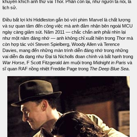
khuyến khích anh thử vai Thor. Phần còn lại, như người ta nói, là
lịch sử.
Điều bất lợi khi Hiddleston gắn bó với phim Marvel là chất lượng
và sự quan tâm đến công việc mà anh đảm nhận bên ngoài MCU
ngày càng giảm sút. Năm 2011 — chắc chắn anh phải nhìn lại
như một năm đáng nhớ — anh không chỉ xuất hiện trong
Thor
mà
còn hợp tác với Steven Spielberg, Woody Allen và Terence
Davies, mang đến những màn trình diễn đáng nhớ trong những
vai diễn đa dạng như Đại tá Nicholls đoan chính và bất hạnh trong
War Horse
, F Scott Fitzgerald ám muội trong
Midnight in Paris
và
sĩ quan RAF nồng nhiệt Freddie Page trong
The Deep Blue Sea
.