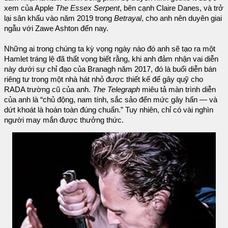
xem của Apple
The Essex Serpent
, bên cạnh Claire Danes, và trở
lại sân khấu vào năm 2019 trong
Betrayal
, cho anh nên duyên giai
ngẫu với Zawe Ashton đến nay.
Những ai trong chúng ta kỳ vọng ngày nào đó anh sẽ tạo ra một
Hamlet tráng lệ đã thất vọng biết rằng, khi anh đảm nhận vai diễn
này dưới sự chỉ đạo của Branagh năm 2017, đó là buổi diễn bán
riêng tư trong một nhà hát nhỏ được thiết kế để gây quỹ cho
RADA trường cũ của anh.
The Telegraph
miêu tả màn trình diễn
của anh là “chủ động, nam tính, sắc sảo đến mức gây hấn — và
dứt khoát là hoàn toàn đúng chuẩn.” Tuy nhiên, chỉ có vài nghìn
người may mắn được thưởng thức.