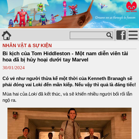
NHÂN VẬT & SỰ KIỆN
Bi kịch của Tom Hiddleston - Một nam diễn viên tài
hoa đã bị hủy hoại dưới tay Marvel
30/01/2024
Có vẻ như người thừa kế một thời của Kenneth Branagh sẽ
phải đóng vai Loki đến mãn kiếp. Nếu vậy thì quả là đáng tiếc!
Mùa hai của
Loki
đã kết thúc, và sẽ khiến nhiều người bối rối lẫn
ngộ ra.