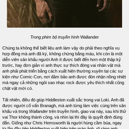
Trong phim bộ truyền hình
Wallander
Chúng ta không thể biết liệu anh làm vậy do phải theo nghĩa vụ
hợp đồng mà anh đã ký, không chừng bằng máu, khi còn là một
diễn viên sân khấu người Anh ít được biết đến hơn một thập kỷ
trước, hay đơn giản vì anh thực sự thích đóng vai nhân vật mà
anh phải phát triển bằng cách xuất hiện thường xuyên tại các sự
kiện như Comic-Con, nơi đảm bảo anh được đón nhận nồng nhiệt
mà ngay cả những ngôi sao nhạc rock được yêu thích nhất cũng
chật vật mới có.
Tất nhiên, điều đó giúp Hiddleston xuất sắc trong vai Loki. Anh đã
được người cố vấn Branagh, mà anh từng làm việc cùng trên sân
khấu và trong
Wallander
trên truyền hình, giao vai này, sau khi thử
vai Thor không thành công, và nhìn lại thì đây là quyết định đúng
đắn. Giống như Chris Hemsworth là người hùng cầm búa, ngay
từ lần đầu tiên Hiddleston xuất hiện trên màn ảnh, rõ ràng anh