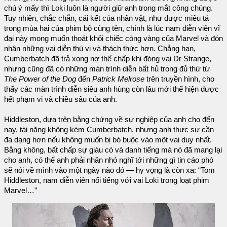
chú ý mấy thì Loki luôn là người giữ anh trong mắt công chúng.
Tuy nhiên, chắc chắn, cái kết của nhân vật, như được miêu tả
trong mùa hai của phim bộ cùng tên, chính là lúc nam diễn viên vĩ
đại này mong muốn thoát khỏi chiếc còng vàng của Marvel và đón
nhận những vai diễn thú vị và thách thức hơn. Chẳng hạn,
Cumberbatch đã trả xong nợ thế chấp khi đóng vai Dr Strange,
nhưng cũng đã có những màn trình diễn bất hủ trong đủ thứ từ
The Power of the Dog
đến
Patrick Melrose
trên truyền hình, cho
thấy các màn trình diễn siêu anh hùng còn lâu mới thể hiện được
hết phạm vi và chiều sâu của anh.
Hiddleston, dựa trên bằng chứng về sự nghiệp của anh cho đến
nay, tài năng không kém Cumberbatch, nhưng anh thực sự cần
đa dạng hơn nếu không muốn bị bó buộc vào một vai duy nhất.
Bằng không, bất chấp sự giàu có và danh tiếng mà nó đã mang lại
cho anh, có thể anh phải nhăn nhó nghĩ tới những gì tin cáo phó
sẽ nói về mình vào một ngày nào đó — hy vọng là còn xa: “Tom
Hiddleston, nam diễn viên nổi tiếng với vai Loki trong loạt phim
Marvel…”