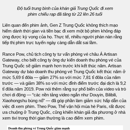
Độ tuổi trung bình của khán giả Trung Quốc đi xem
phim chiếu rạp đã tăng từ 22 lên 26 tuổi
Liên quan đến phim ảnh, Gen Z Trung Quốc không thích mạo
hiểm dành thời gian và tiền bạc đi xem một bộ phim không đáp
ứng được kỳ vọng của họ. Thực tế, nhiều người phàn nàn rằng
tiếp thị phim trực tuyến ngày càng dẫn dắt sai lầm.
Rance Pow, chủ tịch công ty tư vấn phòng vé châu Á Artisan
Gateway, cho biết công ty ông dự kiến doanh thu phòng vé của
Trung Quốc sẽ giảm mạnh hơn trước khi kết thúc năm. Artisan
Gateway dự báo doanh thu phòng vé Trung Quốc kết thúc năm ở
mức 5,69 tỉ đôla — giảm 27% so với mức 7,81 tỉ đôla của năm
trước — và giảm 38% so với mức đỉnh điểm trước đại dịch là 9,2
tỉ đôla năm 2019. Pow nói thêm rằng sự phổ biến của video và trò
chơi di động — “các nền tảng video ngắn như Douyin, Bilibili,
Xiaohongshu bùng nổ” — đã góp phần làm giảm sức hấp dẫn của
việc đi xem phim. Theo Pow, Thế vận hội mùa hè Paris, rất được
ưa chuộng ở Trung Quốc, cũng khiến khán giả địa phương ở nhà
xem tivi trong thời gian thường là cao điểm xem phim.