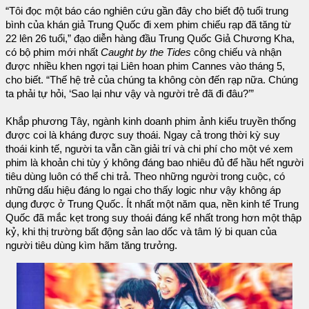
“Tôi đọc một báo cáo nghiên cứu gần đây cho biết độ tuổi trung
bình của khán giả Trung Quốc đi xem phim chiếu rạp đã tăng từ
22 lên 26 tuổi,” đạo diễn hàng đầu Trung Quốc Giả Chương Kha,
có bộ phim mới nhất
Caught by the Tides
công chiếu và nhận
được nhiều khen ngợi tại Liên hoan phim Cannes vào tháng 5,
cho biết. “Thế hệ trẻ của chúng ta không còn đến rạp nữa. Chúng
ta phải tự hỏi, ‘Sao lại như vậy và người trẻ đã đi đâu?’”
Khắp phương Tây, ngành kinh doanh phim ảnh kiểu truyền thống
được coi là kháng được suy thoái. Ngay cả trong thời kỳ suy
thoái kinh tế, người ta vẫn cần giải trí và chi phí cho một vé xem
phim là khoản chi tùy ý không đáng bao nhiêu đủ để hầu hết người
tiêu dùng luôn có thể chi trả. Theo những người trong cuộc, có
những dấu hiệu đáng lo ngại cho thấy logic như vậy không áp
dụng được ở Trung Quốc. Ít nhất một năm qua, nền kinh tế Trung
Quốc đã mắc kẹt trong suy thoái đáng kể nhất trong hơn một thập
kỷ, khi thị trường bất động sản lao dốc và tâm lý bi quan của
người tiêu dùng kìm hãm tăng trưởng.