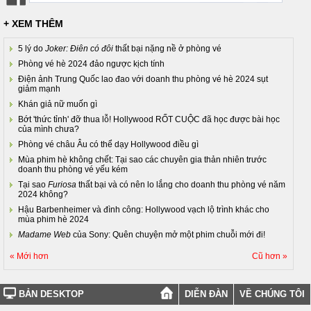
+ XEM THÊM
5 lý do
Joker: Điên có đôi
thất bại nặng nề ở phòng vé
Phòng vé hè 2024 đảo ngược kịch tính
Điện ảnh Trung Quốc lao đao với doanh thu phòng vé hè 2024 sụt
giảm mạnh
Khán giả nữ muốn gì
Bớt 'thức tỉnh' đỡ thua lỗ! Hollywood RỐT CUỘC đã học được bài học
của mình chưa?
Phòng vé châu Âu có thể dạy Hollywood điều gì
Mùa phim hè không chết: Tại sao các chuyên gia thản nhiên trước
doanh thu phòng vé yếu kém
Tại sao
Furiosa
thất bại và có nên lo lắng cho doanh thu phòng vé năm
2024 không?
Hậu Barbenheimer và đình công: Hollywood vạch lộ trình khác cho
mùa phim hè 2024
Madame Web
của Sony: Quên chuyện mở một phim chuỗi mới đi!
« Mới hơn
Cũ hơn »
BẢN DESKTOP
DIỄN ĐÀN
VỀ CHÚNG TÔI