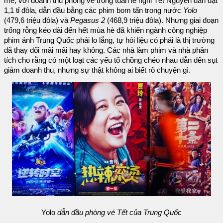
mẽ, với doanh thu phòng vé trong tuần lễ nghỉ Tết Nguyên đán đạt
1,1 tỉ đôla, dẫn đầu bằng các phim bom tấn trong nước
Yolo
(479,6 triệu đôla) và
Pegasus 2
(468,9 triệu đôla). Nhưng giai đoạn
trống rỗng kéo dài đến hết mùa hè đã khiến ngành công nghiệp
phim ảnh Trung Quốc phải lo lắng, tự hỏi liệu có phải là thị trường
đã thay đổi mãi mãi hay không. Các nhà làm phim và nhà phân
tích cho rằng có một loạt các yếu tố chồng chéo nhau dẫn đến sụt
giảm doanh thu, nhưng sự thật không ai biết rõ chuyện gì.
Yolo
dẫn đầu phòng vé Tết của Trung Quốc