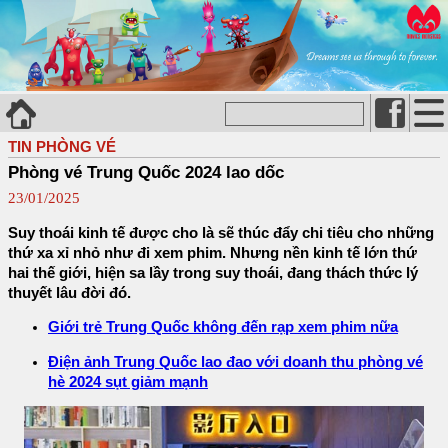
TIN PHÒNG VÉ
Phòng vé Trung Quốc 2024 lao dốc
23/01/2025
Suy thoái kinh tế được cho là sẽ thúc đẩy chi tiêu cho những
thứ xa xỉ nhỏ như đi xem phim. Nhưng nền kinh tế lớn thứ
hai thế giới, hiện sa lầy trong suy thoái, đang thách thức lý
thuyết lâu đời đó.
Giới trẻ Trung Quốc không đến rạp xem phim nữa
Điện ảnh Trung Quốc lao đao với doanh thu phòng vé
hè 2024 sụt giảm mạnh