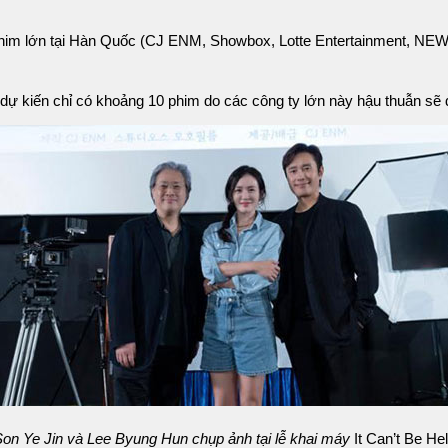
him lớn tại Hàn Quốc (CJ ENM, Showbox, Lotte Entertainment, NEW 
ự kiến chỉ có khoảng 10 phim do các công ty lớn này hậu thuẫn ​​s
Son Ye Jin và Lee Byung Hun chụp ảnh tại lễ khai máy
It Can’t Be He