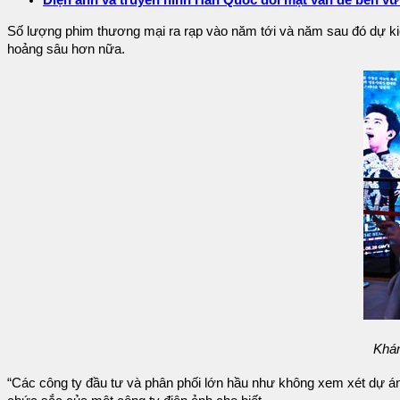
Điện ảnh và truyền hình Hàn Quốc đối mặt vấn đề bền v
Số lượng phim thương mại ra rạp vào năm tới và năm sau đó dự kiế
hoảng sâu hơn nữa.
Khán
“Các công ty đầu tư và phân phối lớn hầu như không xem xét dự án 