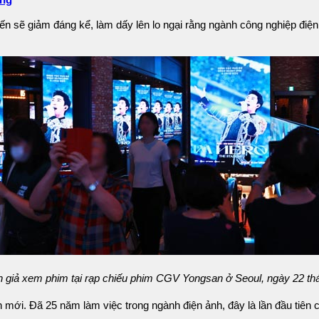
ững
n ​​sẽ giảm đáng kể, làm dấy lên lo ngại rằng ngành công nghiệp đ
 giả xem phim tại rạp chiếu phim CGV Yongsan ở Seoul, ngày 22 th
mới. Đã 25 năm làm việc trong ngành điện ảnh, đây là lần đầu tiên cả