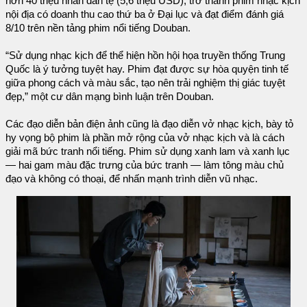
hơn 40 triệu nhân dân tệ (5,6 triệu USD), trở thành phim nhạc kịch
nội địa có doanh thu cao thứ ba ở Đại lục và đạt điểm đánh giá
8/10 trên nền tảng phim nổi tiếng Douban.
“Sử dụng nhạc kịch để thể hiện hồn hội họa truyền thống Trung
Quốc là ý tưởng tuyệt hay. Phim đạt được sự hòa quyện tinh tế
giữa phong cách và màu sắc, tạo nên trải nghiệm thị giác tuyệt
đẹp,” một cư dân mạng bình luận trên Douban.
Các đạo diễn bản điện ảnh cũng là đạo diễn vở nhạc kịch, bày tỏ
hy vọng bộ phim là phần mở rộng của vở nhạc kịch và là cách
giải mã bức tranh nổi tiếng. Phim sử dụng xanh lam và xanh lục
— hai gam màu đặc trưng của bức tranh — làm tông màu chủ
đạo và không có thoại, để nhấn mạnh trình diễn vũ nhạc.