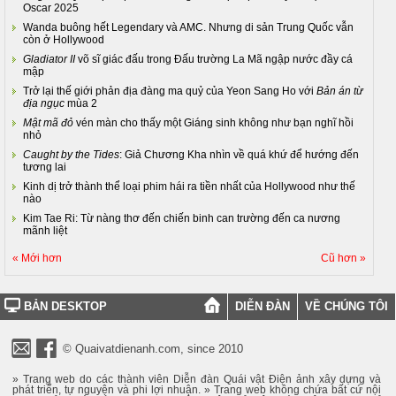
Oscar 2025
Wanda buông hết Legendary và AMC. Nhưng di sản Trung Quốc vẫn
còn ở Hollywood
Gladiator II
võ sĩ giác đấu trong Đấu trường La Mã ngập nước đầy cá
mập
Trở lại thế giới phản địa đàng ma quỷ của Yeon Sang Ho với
Bản án từ
địa ngục
mùa 2
Mật mã đỏ
vén màn cho thấy một Giáng sinh không như bạn nghĩ hồi
nhỏ
Caught by the Tides
: Giả Chương Kha nhìn về quá khứ để hướng đến
tương lai
Kinh dị trở thành thể loại phim hái ra tiền nhất của Hollywood như thế
nào
Kim Tae Ri: Từ nàng thơ đến chiến binh can trường đến ca nương
mãnh liệt
« Mới hơn
Cũ hơn »
BẢN DESKTOP
DIỄN ĐÀN
VỀ CHÚNG TÔI
© Quaivatdienanh.com, since 2010
» Trang web do các thành viên Diễn đàn Quái vật Điện ảnh xây dựng và
phát triển, tự nguyện và phi lợi nhuận. » Trang web không chứa bất cứ nội