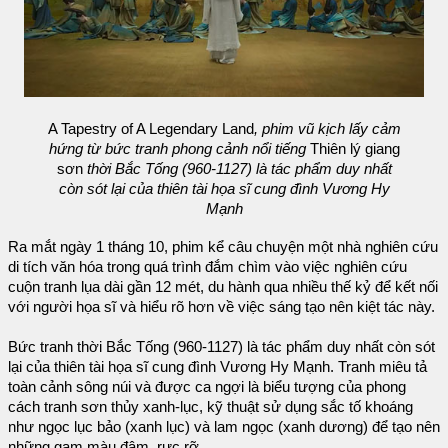
A Tapestry of A Legendary Land
, phim vũ kịch lấy cảm
hứng từ bức tranh phong cảnh nổi tiếng
Thiên lý giang
sơn
thời Bắc Tống (960-1127) là tác phẩm duy nhất
còn sót lại của thiên tài họa sĩ cung đình Vương Hy
Mạnh
Ra mắt ngày 1 tháng 10, phim kể câu chuyện một nhà nghiên cứu
di tích văn hóa trong quá trình đắm chìm vào việc nghiên cứu
cuộn tranh lụa dài gần 12 mét, du hành qua nhiều thế kỷ để kết nối
với người họa sĩ và hiểu rõ hơn về việc sáng tạo nên kiệt tác này.
Bức tranh thời Bắc Tống (960-1127) là tác phẩm duy nhất còn sót
lại của thiên tài họa sĩ cung đình Vương Hy Mạnh. Tranh miêu tả
toàn cảnh sông núi và được ca ngợi là biểu tượng của phong
cách tranh sơn thủy xanh-lục, kỹ thuật sử dụng sắc tố khoáng
như ngọc lục bảo (xanh lục) và lam ngọc (xanh dương) để tạo nên
những gam màu đậm, rực rỡ.