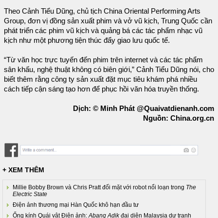
Theo Cảnh Tiểu Dũng, chủ tịch China Oriental Performing Arts
Group, đơn vị đồng sản xuất phim và vở vũ kịch, Trung Quốc cần
phát triển các phim vũ kịch và quảng bá các tác phẩm nhạc vũ
kịch như một phương tiện thúc đẩy giao lưu quốc tế.
“Từ văn học trực tuyến đến phim trên internet và các tác phẩm
sân khấu, nghệ thuật không có biên giới,” Cảnh Tiểu Dũng nói, cho
biết thêm rằng công ty sản xuất đặt mục tiêu khám phá nhiều
cách tiếp cận sáng tạo hơn để phục hồi văn hóa truyền thống.
Dịch: © Minh Phát @Quaivatdienanh.com
Nguồn: China.org.cn
+ XEM THÊM
Millie Bobby Brown và Chris Pratt đối mặt với robot nổi loạn trong
The
Electric State
Điện ảnh thương mại Hàn Quốc khô hạn đầu tư
Ống kính Quái vật Điện ảnh:
Abang Adik
đại diện Malaysia dự tranh