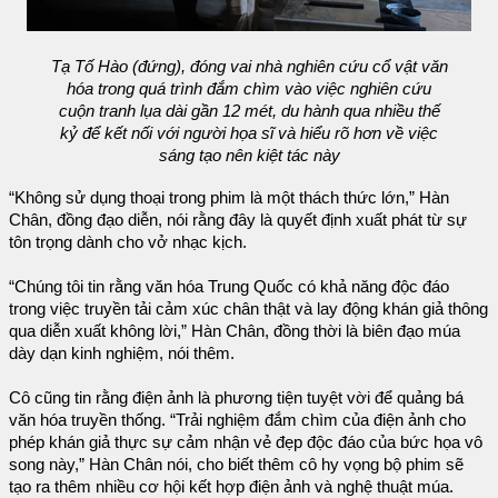
Tạ Tố Hào (đứng), đóng vai nhà nghiên cứu cổ vật văn
hóa trong quá trình đắm chìm vào việc nghiên cứu
cuộn tranh lụa dài gần 12 mét, du hành qua nhiều thế
kỷ để kết nối với người họa sĩ và hiểu rõ hơn về việc
sáng tạo nên kiệt tác này
“Không sử dụng thoại trong phim là một thách thức lớn,” Hàn
Chân, đồng đạo diễn, nói rằng đây là quyết định xuất phát từ sự
tôn trọng dành cho vở nhạc kịch.
“Chúng tôi tin rằng văn hóa Trung Quốc có khả năng độc đáo
trong việc truyền tải cảm xúc chân thật và lay động khán giả thông
qua diễn xuất không lời,” Hàn Chân, đồng thời là biên đạo múa
dày dạn kinh nghiệm, nói thêm.
Cô cũng tin rằng điện ảnh là phương tiện tuyệt vời để quảng bá
văn hóa truyền thống. “Trải nghiệm đắm chìm của điện ảnh cho
phép khán giả thực sự cảm nhận vẻ đẹp độc đáo của bức họa vô
song này,” Hàn Chân nói, cho biết thêm cô hy vọng bộ phim sẽ
tạo ra thêm nhiều cơ hội kết hợp điện ảnh và nghệ thuật múa.