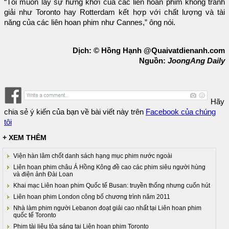
“Tôi muốn lấy sự hứng khởi của các liên hoan phim không tranh
giải như Toronto hay Rotterdam kết hợp với chất lượng và tài
năng của các liên hoan phim như Cannes,” ông nói.
Dịch: © Hồng Hạnh @Quaivatdienanh.com
Nguồn:
JoongAng Daily
Hãy
chia sẻ ý kiến của bạn về bài viết này trên
Facebook của chúng
tôi
+ XEM THÊM
Viện hàn lâm chốt danh sách hạng mục phim nước ngoài
Liên hoan phim châu Á Hồng Kông đề cao các phim siêu người hùng
và điện ảnh Đài Loan
Khai mạc Liên hoan phim Quốc tế Busan: truyền thống nhưng cuốn hút
Liên hoan phim London công bố chương trình năm 2011
Nhà làm phim người Lebanon đoạt giải cao nhất tại Liên hoan phim
quốc tế Toronto
Phim tài liệu tỏa sáng tại Liên hoan phim Toronto