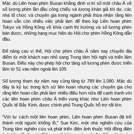
Mặc dù Liên hoan phim Busan khẳng định vị trí số một châu Á về
số lượng phim lần đầu công chiếu và lượng khán giả tới dự, các
nhà tổ chức và chuyên gia trong ngành phải thừa nhận rằng liên
hoan vẫn còn nhiều việc phải làm để theo kịp Liên hoan phim
Tokyo và Hồng Kông về khía cạnh thị trường và số lượng phim
bán được, những hạng mục hiện do Hội chợ phim Hồng Kông dẫn
đầu.
Để nâng cao vị thế, Hội chợ phim châu Á năm nay chuyển địa
điểm từ một khách sạn nhỏ sang Trung tâm hội nghị và triển lãm
Busan. Điều này cho phép hội chợ tăng số lượng phim được triển
lãm từ 51 vào năm ngoái lên 109.
Số lượng tham dự năm nay cũng tăng từ 789 lên 1.080. Mặc dù
đây là kỷ lục trong lịch sử liên hoan nhưng các chuyên gia cho
rằng liên hoan cần phải làm nhiều điều hơn nữa để cạnh tranh với
các liên hoan phim châu Á triển vọng khác như Liên hoan phim
Quốc tế Bắc Kinh, được chính phủ Trung Quốc hỗ trợ rất lớn.
“Với tư cách một liên hoan phim, Liên hoan phim Busan đã trở
thành một người khổng lồ,” Sue Kim, một nhà nghiên cứu của
Trung tâm nghiên cứu và phát triển điện ảnh thuộc Hội đồng điện