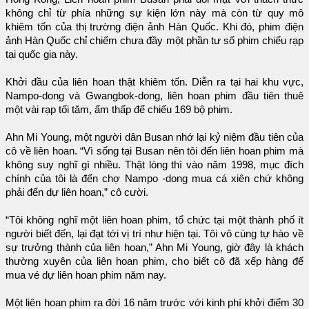
không chỉ từ phía những sự kiện lớn này mà còn từ quy mô
khiêm tốn của thị trường điện ảnh Hàn Quốc. Khi đó, phim điện
ảnh Hàn Quốc chỉ chiếm chưa đầy một phần tư số phim chiếu rạp
tại quốc gia này.
Khởi đầu của liên hoan thật khiêm tốn. Diễn ra tại hai khu vực,
Nampo-dong và Gwangbok-dong, liên hoan phim đầu tiên thuê
một vài rạp tối tăm, ẩm thấp để chiếu 169 bộ phim.
Ahn Mi Young, một người dân Busan nhớ lại kỷ niệm đầu tiên của
cô về liên hoan. “Vì sống tại Busan nên tôi đến liên hoan phim mà
không suy nghĩ gì nhiều. Thật lòng thì vào năm 1998, mục đích
chính của tôi là đến chợ Nampo -dong mua cá xiên chứ không
phải đến dự liên hoan,” cô cười.
“Tôi không nghĩ một liên hoan phim, tổ chức tại một thành phố ít
người biết đến, lại đạt tới vị trí như hiện tại. Tôi vô cùng tự hào về
sự trưởng thành của liên hoan,” Ahn Mi Young, giờ đây là khách
thường xuyên của liên hoan phim, cho biết cô đã xếp hàng để
mua vé dự liên hoan phim năm nay.
Một liên hoan phim ra đời 16 năm trước với kinh phí khởi điểm 30