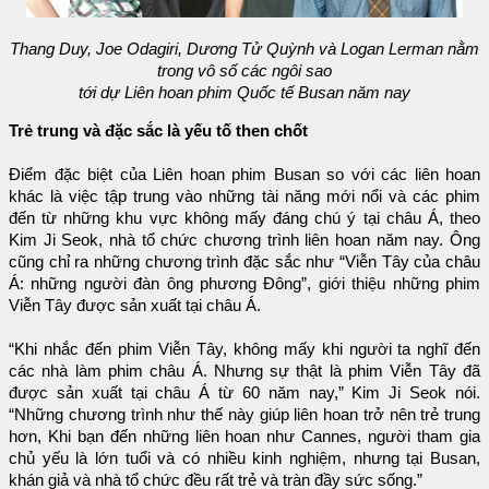
Thang Duy, Joe Odagiri, Dương Tử Quỳnh và Logan Lerman nằm
trong vô số các ngôi sao
tới dự Liên hoan phim Quốc tế Busan năm nay
Trẻ trung và đặc sắc là yếu tố then chốt
Điểm đặc biệt của Liên hoan phim Busan so với các liên hoan
khác là việc tập trung vào những tài năng mới nổi và các phim
đến từ những khu vực không mấy đáng chú ý tại châu Á, theo
Kim Ji Seok, nhà tổ chức chương trình liên hoan năm nay. Ông
cũng chỉ ra những chương trình đặc sắc như “Viễn Tây của châu
Á: những người đàn ông phương Đông”, giới thiệu những phim
Viễn Tây được sản xuất tại châu Á.
“Khi nhắc đến phim Viễn Tây, không mấy khi người ta nghĩ đến
các nhà làm phim châu Á. Nhưng sự thật là phim Viễn Tây đã
được sản xuất tại châu Á từ 60 năm nay,” Kim Ji Seok nói.
“Những chương trình như thế này giúp liên hoan trở nên trẻ trung
hơn, Khi bạn đến những liên hoan như Cannes, người tham gia
chủ yếu là lớn tuổi và có nhiều kinh nghiệm, nhưng tại Busan,
khán giả và nhà tổ chức đều rất trẻ và tràn đầy sức sống.”