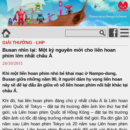
GIẢI THƯỞNG - LHP
Busan nhìn lại: Một kỷ nguyên mới cho liên hoan
phim lớn nhất châu Á
24/10/2011
Khi một liên hoan phim nhỏ bé khai mạc ở Nampo-dong,
Busan giữa những năm 90, ít người dám hy vọng liên hoan
này sẽ để lại dấu ấn giữa vô số liên hoan phim nổi bật khác tại
châu Á.
Khi đó, hai liên hoan phim đáng chú ý nhất châu Á là Liên hoan
phim Quốc tế Tokyo – đặt tại thị trường điện ảnh lớn thứ hai thế
giới, và Liên hoan phim Quốc tế Hồng Kông – đặt tại thị trường
điện ảnh có tốc độ tăng trưởng nhanh nhất thế giới. Ra đời gần 10
năm sau Liên hoan phim Tokyo và 20 năm sau Liên hoan phim
Hồng Kông, Liên hoan phim Busan phải đối mặt với thách thức