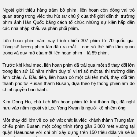
Ngoài giới thiệu hàng trăm bộ phim, liên hoan còn đóng vai trò
quan trọng trong việc thu hút sự chú ý của thế giới đến thị trường
phim ảnh Hàn Quốc bằng cách tổ chức những sự kiện hấp dẫn
các nhà nhập khẩu và phân phối phim.
Liên hoan phim năm nay trình chiếu 307 phim từ 70 quốc gia.
Tổng số lượng phim lần đầu ra mắt – con số thể hiện tầm quan
trọng và quy mô của một liên hoan phim – là 89 phim.
Trước khi khai mạc, liên hoan phim đã trải qua một số thay đổi lớn
trong lịch sử 16 năm nhằm duy trì vị trí số một tại thị trường điện
ảnh châu Á. Đầu tiên, liên hoan có một cái tên mới, thay đổi tên
thành phố từ Pusan thành Busan, dựa theo hệ thống phiên âm do
chính quyền ban hành.
Kim Dong Ho, chủ tịch liên hoan phim từ khi thành lập, đã nghỉ
hưu vào năm ngoái và Lee Yong Kwan là người kế nhiệm ông.
Một thay đổi lớn về cơ sở vật chất là việc khánh thành Trung tâm
chiếu phim Busan, một công trình rộng gần 3.000 mét vuông tại
quận Haeundae với chi phí xây dựng trên 150 triệu đôla và sẽ là