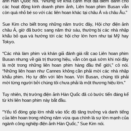
ảnh Hàn Quốc nói. “Nhưng về khía cạnh một địa điểm dành cho
các hoạt động kinh doanh phim ảnh, Liên hoan phim Busan vẫn
còn quá nhỏ bé so với các liên hoan khác tại châu Á và châu Âu.”
Sue Kim cho biết trong những năm trước đây, Hội chợ điện ảnh
châu Á, giờ đã bước sang năm thứ sáu, thường bị các nhà nhập
khẩu bỏ qua và hướng tới các hội chợ lớn hơn như tại Mỹ hay
Tokyo.
“Các nhà làm phim và khán giả đánh giá rất cao Liên hoan phim
Busan nhưng về giá trị thương hiệu, vẫn còn quá sớm khi nói đây
là một trong những liên hoan phim hàng đầu thế giới,” cô nói.
“Những liên hoan như Cannes không cần phải mời các nhà nhập
khẩu phim. Họ tự đến với liên hoan. Với Busan, chúng tôi phải
mời từng người bởi chúng tôi chưa phải là một thương hiệu lớn.”
Tuy nhiên, thị trường điện ảnh Hàn Quốc đã có bước tiến đáng kể
từ khi liên hoan phim này bắt đầu.
“Yếu tố đóng góp lớn nhất vào tốc độ tăng trưởng và danh tiếng
của liên hoan trong những năm vừa qua chính là sự lớn mạnh của
ngành công nghiệp điện ảnh Hàn Quốc,” Sue Kim nói.