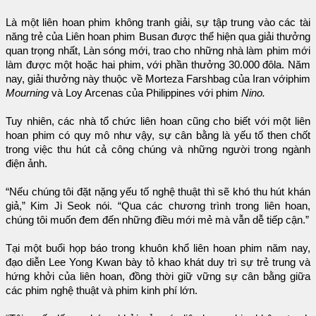
Là một liên hoan phim không tranh giải, sự tập trung vào các tài
năng trẻ của Liên hoan phim Busan được thể hiện qua giải thưởng
quan trọng nhất, Làn sóng mới, trao cho những nhà làm phim mới
làm được một hoặc hai phim, với phần thưởng 30.000 đôla. Năm
nay, giải thưởng này thuộc về Morteza Farshbag của Iran vớiphim
Mourning
và Loy Arcenas của Philippines với phim
Nino.
Tuy nhiên, các nhà tổ chức liên hoan cũng cho biết với một liên
hoan phim có quy mô như vậy, sự cân bằng là yếu tố then chốt
trong việc thu hút cả công chúng và những người trong ngành
điện ảnh.
“Nếu chúng tôi đặt nặng yếu tố nghệ thuật thì sẽ khó thu hút khán
giả,” Kim Ji Seok nói. “Qua các chương trình trong liên hoan,
chúng tôi muốn đem đến những điều mới mẻ mà vẫn dễ tiếp cận.”
Tại một buổi họp báo trong khuôn khổ liên hoan phim năm nay,
đạo diễn Lee Yong Kwan bày tỏ khao khát duy trì sự trẻ trung và
hứng khởi của liên hoan, đồng thời giữ vững sự cân bằng giữa
các phim nghệ thuật và phim kinh phí lớn.