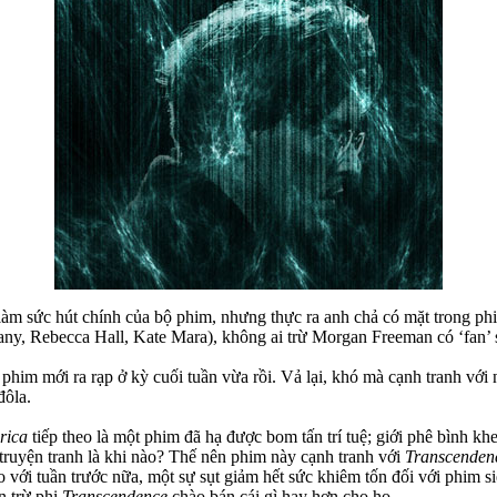
làm sức hút chính của bộ phim, nhưng thực ra anh chả có mặt trong ph
tany, Rebecca Hall, Kate Mara), không ai trừ Morgan Freeman có ‘fan’ 
phim mới ra rạp ở kỳ cuối tuần vừa rồi. Vả lại, khó mà cạnh tranh vớ
đôla.
rica
tiếp theo là một phim đã hạ được bom tấn trí tuệ; giới phê bình k
truyện tranh là khi nào? Thế nên phim này cạnh tranh với
Transcenden
ới tuần trước nữa, một sự sụt giảm hết sức khiêm tốn đối với phim siêu
n trừ phi
Transcendence
chào bán cái gì hay hơn cho họ.