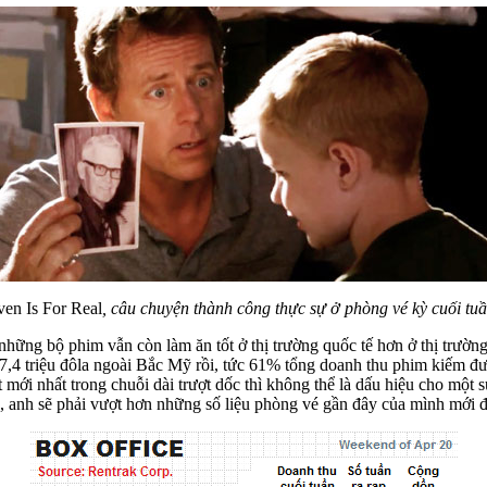
en Is For Real
, câu chuyện thành công thực sự ở phòng vé kỳ cuối tuầ
những bộ phim vẫn còn làm ăn tốt ở thị trường quốc tế hơn ở thị trườ
,4 triệu đôla ngoài Bắc Mỹ rồi, tức 61% tổng doanh thu phim kiếm đư
ượt mới nhất trong chuỗi dài trượt dốc thì không thể là dấu hiệu cho
o, anh sẽ phải vượt hơn những số liệu phòng vé gần đây của mình mới 