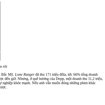
n rồi
ng Bắc Mỹ.
Lone Ranger
đã thu 171 triệu đôla, tức 66% tổng doanh
ợc đến giờ. Nhưng, ở quê hương của Depp, một doanh thu 11,2 triệu,
 một sự nghiệp khỏe mạnh. Nếu anh vẫn muốn đóng những phim khác
được.