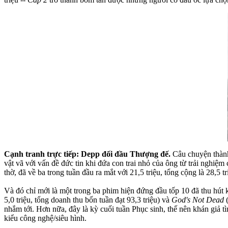
Cạnh tranh trực tiếp: Depp đối đầu Thượng đế.
Câu chuyện thành 
vật vã với vấn đề đức tin khi đứa con trai nhỏ của ông từ trải nghiệ
thờ, đã về ba trong tuần đầu ra mắt với 21,5 triệu, tổng cộng là 28,5 tr
Và đó chỉ mới là một trong ba phim hiện đứng đầu tốp 10 đã thu hút 
5,0 triệu, tổng doanh thu bốn tuần đạt 93,3 triệu) và
God's Not Dead
(
nhắm tới. Hơn nữa, đây là kỳ cuối tuần Phục sinh, thế nên khán giả 
kiểu công nghệ/siêu hình.