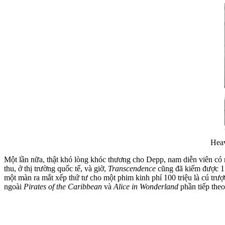
Heav
Một lần nữa, thật khó lòng khóc thương cho Depp, nam diễn viên có 
thu, ở thị trường quốc tế, và giờ,
Transcendence
cũng đã kiếm được 17
một màn ra mắt xếp thứ tư cho một phim kinh phí 100 triệu là cú tr
ngoài
Pirates of the Caribbean
và
Alice in Wonderland
phần tiếp the