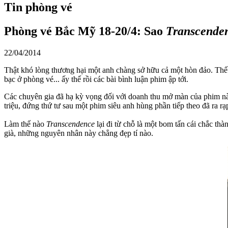
Tin phòng vé
Phòng vé Bắc Mỹ 18-20/4: Sao
Transcende
22/04/2014
Thật khó lòng thương hại một anh chàng sở hữu cả một hòn đảo. Thế
bạc ở phòng vé... ấy thế rồi các bài bình luận phim ập tới.
Các chuyên gia đã hạ kỳ vọng đối với doanh thu mở màn của phim này
triệu, đứng thứ tư sau một phim siêu anh hùng phần tiếp theo đã ra rạ
Làm thế nào
Transcendence
lại đi từ chỗ là một bom tấn cái chắc t
già, những nguyên nhân này chẳng đẹp tí nào.