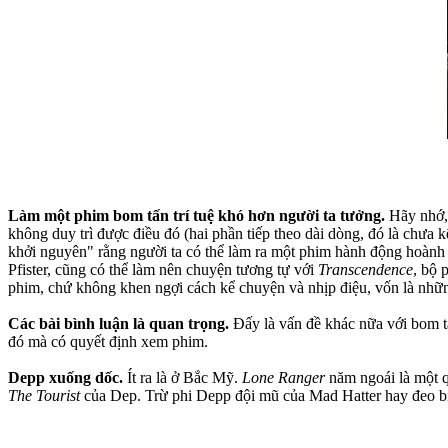
Làm một phim bom tấn trí tuệ khó hơn người ta tưởng.
Hãy nhớ, 
không duy trì được điều đó (hai phần tiếp theo dài dòng, đó là chưa 
khởi nguyên" rằng người ta có thể làm ra một phim hành động hoành t
Pfister, cũng có thể làm nên chuyện tương tự với
Transcendence
, bộ 
phim, chứ không khen ngợi cách kể chuyện và nhịp điệu, vốn là nhữn
Các bài bình luận là quan trọng.
Đấy là vấn đề khác nữa với bom tấn
đó mà có quyết định xem phim.
Depp xuống dốc.
Ít ra là ở Bắc Mỹ.
Lone Ranger
năm ngoái là một q
The Tourist
của Dep. Trừ phi Depp đội mũ của Mad Hatter hay đeo bị