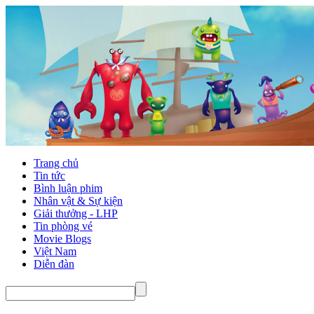
Trang chủ
Tin tức
Bình luận phim
Nhân vật & Sự kiện
Giải thưởng - LHP
Tin phòng vé
Movie Blogs
Việt Nam
Diễn đàn