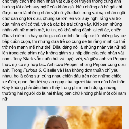
cho thấy cách thể hiện nhân vật của giới truyền thông cũng ảnh
hưởng tới cách suy nghĩ của khán giả. Nếu những cô bé gái chỉ
được xem là những nhân vật nữ yếu đuối trong vai nạn nhân ngồi
chờ đàn ông tới cứu, chúng sẽ lớn lên với suy nghĩ rằng vai trò
của mình chỉ có thế, và cả các bé trai cũng vậy. Khi xem những
nhân vật nữ mạnh mẽ, tự tin, có khả năng đánh lại cái ác, chiến
đấu vì niềm tin hay quốc gia của mình, ăn cắp xe từ những tay cơ
bắp cuồn cuộn, thì những đứa trẻ đó cũng sẽ tin rằng mình có thể
trở nên mạnh mẽ như thế. Điều đáng nói là những nhân vật nữ nổi
lên trong các phim này không giảm sự hấp dẫn của các nhân vật
nam. Tony Stark vẫn cuốn hút và tuyệt vời, và giữa anh và Pepper
thực sự có sự hợp tác. Anh cứu Pepper, nhưng Pepper cũng cứu
anh. Trong
Furious 6
, Giselle và Han không đơn thuần chỉ yêu
nhau, họ là cộng sự, cùng nhau chiến đấu trên nóc những chiếc
xe điên, quan tâm tới sự an nguy của người kia hơn của bản thân.
Đây không phải điều hiếm thấy trong phim hành động, nhưng
thường hai người đó là hai thằng bạn chứ không phải một đôi nam
nữ.