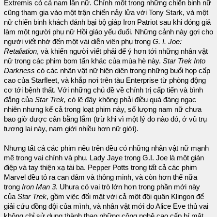
Extremis có cả nam lẫn nữ. Chính một trong những chiến binh nữ
cũng tham gia vào một trận chiến nảy lửa với Tony Stark, và một
nữ chiến binh khách đánh bại bộ giáp Iron Patriot sau khi đóng giả
làm một người phụ nữ Hồi giáo yếu đuối. Những cảnh này gợi cho
người viết nhớ đến một vài diễn viên phụ trong
G. I. Joe:
Retaliation
, và khiến người viết phải để ý hơn tới những nhân vật
nữ trong các phim bom tấn khác của mùa hè này.
Star Trek Into
Darkness
có các nhân vật nữ hiện diên trong những buổi họp cấp
cao của Starfleet, và khắp nơi trên tàu Enterprise từ phòng động
cơ tới bệnh thất. Với những chủ đề về chính trị cấp tiến và bình
đẳng của
Star Trek,
có lẽ đây không phải điều quá đáng ngạc
nhiên nhưng kể cả trong loạt phim này, số lượng nam nữ chưa
bao giờ được cân bằng lắm (trừ khi vì một lý do nào đó, ở vũ trụ
tương lai này, nam giới nhiều hơn nữ giới).
Nhưng tất cả các phim nêu trên đều có những nhân vật nữ mạnh
mẽ trong vai chính và phụ. Lady Jaye trong G.I. Joe là một gián
điệp và tay thiện xạ tài ba. Pepper Potts trong tất cả các phim
Marvel đều tỏ ra can đảm và thông minh, và còn hơn thế nữa
trong
Iron Man 3
. Uhura có vai trò lớn hơn trong phần mới này
của
Star Trek
, gồm việc đối mặt với cả một đội quân Klingon để
giải cứu đồng đội của mình, và nhân vật mới do Alice Eve thủ vai
không chỉ sử dụng thành thạo những công nghệ cao cấp bí mật