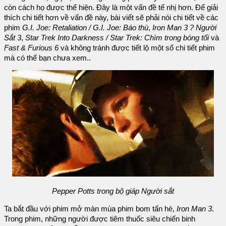
còn cách họ được thể hiện. Đây là một vấn đề tế nhị hơn. Để giải
thích chi tiết hơn về vấn đề này, bài viết sẽ phải nói chi tiết về các
phim
G.I. Joe: Retaliation / G.I. Joe: Báo thù
,
Iron Man 3 ? Người
Sắt 3
,
Star Trek Into Darkness / Star Trek: Chìm trong bóng tối
và
Fast & Furious 6
và không tránh được tiết lộ một số chi tiết phim
mà có thể bạn chưa xem..
Pepper Potts trong bộ giáp Người sắt
Ta bắt đầu với phim mở màn mùa phim bom tấn hè,
Iron Man 3
.
Trong phim, những người được tiêm thuốc siêu chiến binh