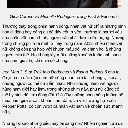
Gina Carano và Michelle Rodriguez trong
Fast & Furious 6
Thường thấy trong phim hành động, nhân vật nữ chỉ là những bình
hoa di động hay công cụ để đẩy cốt truyện, thường là người yêu
của nhân vật nam chính, người cần phải được cứu mạng. Nhưng
trong những phim ra mắt tới nay trong năm 2013, nhiều nhân vật
nữ không còn phù hợp với khuôn mẫu đó, và chính họ là những
người cứu thế. Họ không lấy mất những khoảnh khắc anh hùng
của nam giới, họ chỉ chia sẻ chúng.
Iron Man 3
,
Star Trek Into Darkness
và
Fast & Furious 6
cho ta
được xem các cặp nam nữ cùng nhau hợp tác chống lại cái ác,
những người có thể cứu lẫn nhau. Như những nhân vật người
hùng nam giới hay làm, trong những phim này, phụ nữ cũng có
thể hy sinh để cứu đồng đội. Giờ đây những bóng hồng không hề
thua nam giới ở các khoản cam đảm, và với trường hợp của
Pepper Potts, cô còn vượt xa nhân vật nam về khoản sức mạnh
nữa.
Nhưng tại sao những điều này lại đáng nói? Nhiều nghiên cứu đã