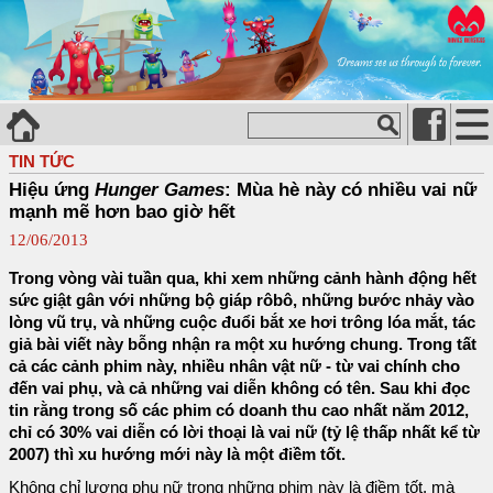
TIN TỨC
Hiệu ứng
Hunger Games
: Mùa hè này có nhiều vai nữ
mạnh mẽ hơn bao giờ hết
12/06/2013
Trong vòng vài tuần qua, khi xem những cảnh hành động hết
sức giật gân với những bộ giáp rôbô, những bước nhảy vào
lòng vũ trụ, và những cuộc đuổi bắt xe hơi trông lóa mắt, tác
giả bài viết này bỗng nhận ra một xu hướng chung. Trong tất
cả các cảnh phim này, nhiều nhân vật nữ - từ vai chính cho
đến vai phụ, và cả những vai diễn không có tên. Sau khi đọc
tin rằng trong số các phim có doanh thu cao nhất năm 2012,
chỉ có 30% vai diễn có lời thoại là vai nữ (tỷ lệ thấp nhất kể từ
2007) thì xu hướng mới này là một điềm tốt.
Không chỉ lượng phụ nữ trong những phim này là điềm tốt, mà