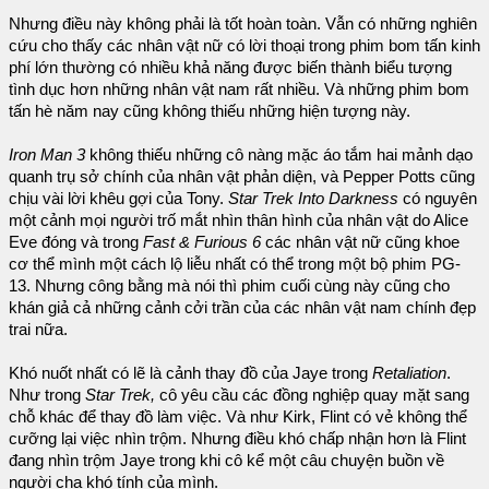
Nhưng điều này không phải là tốt hoàn toàn. Vẫn có những nghiên
cứu cho thấy các nhân vật nữ có lời thoại trong phim bom tấn kinh
phí lớn thường có nhiều khả năng được biến thành biểu tượng
tình dục hơn những nhân vật nam rất nhiều. Và những phim bom
tấn hè năm nay cũng không thiếu những hiện tượng này.
Iron Man 3
không thiếu những cô nàng mặc áo tắm hai mảnh dạo
quanh trụ sở chính của nhân vật phản diện, và Pepper Potts cũng
chịu vài lời khêu gợi của Tony.
Star Trek Into Darkness
có nguyên
một cảnh mọi người trố mắt nhìn thân hình của nhân vật do Alice
Eve đóng và trong
Fast & Furious 6
các nhân vật nữ cũng khoe
cơ thể mình một cách lộ liễu nhất có thể trong một bộ phim PG-
13. Nhưng công bằng mà nói thì phim cuối cùng này cũng cho
khán giả cả những cảnh cởi trần của các nhân vật nam chính đẹp
trai nữa.
Khó nuốt nhất có lẽ là cảnh thay đồ của Jaye trong
Retaliation
.
Như trong
Star Trek,
cô yêu cầu các đồng nghiệp quay mặt sang
chỗ khác để thay đồ làm việc. Và như Kirk, Flint có vẻ không thể
cưỡng lại việc nhìn trộm. Nhưng điều khó chấp nhận hơn là Flint
đang nhìn trộm Jaye trong khi cô kể một câu chuyện buồn về
người cha khó tính của mình.