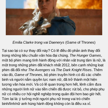
Emilia Clarke trong vai Daenerys
(Game of Thrones)
Tại sao lại có sự thay đổi này? Có lẽ điều đó phản ánh thay đổi
trong những tiêu chuẩn văn hóa đại chúng.
The Hunger Games
,
một bộ phim mang tính hành động với nhân vật trung tâm là nữ, là
một trong những phim đắt khách nhất 2012, bên cạnh những loạt
phim đã đổi như
The Avengers
và
The Dark Knight Rises
. Thêm
vào đó,
Game of Thrones
, bộ phim truyền hình có đủ các chiến
binh và người nắm quyền lực nam nữ, đã trở thành một hiện
tượng văn hóa mới. Và có lẽ quan trọng hơn hết, lệnh cấm đưa
những người lính nữ vào tiền chiến đã được rút bỏ, cho phép phụ
nữ có nhiều cơ hội nghề nghiệp trong quân đội hơn bao giờ hết.
Tóm lại là: ý tưởng một người phụ nữ trong vai trò chiến
binh/lính/nữ anh hùng hành động không còn là điều xa xỉ.