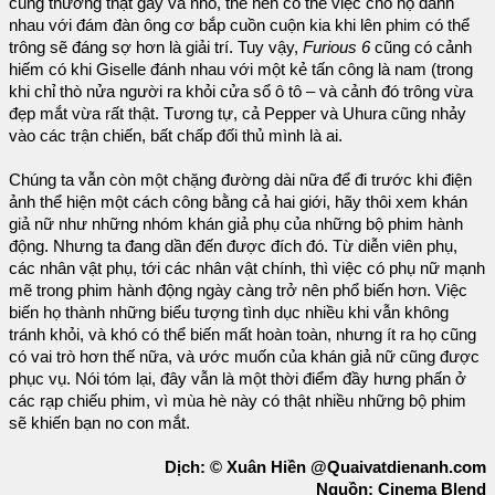
cũng thường thật gầy và nhỏ, thế nên có thể việc cho họ đánh
nhau với đám đàn ông cơ bắp cuồn cuộn kia khi lên phim có thể
trông sẽ đáng sợ hơn là giải trí. Tuy vậy,
Furious 6
cũng có cảnh
hiếm có khi Giselle đánh nhau với một kẻ tấn công là nam (trong
khi chỉ thò nửa người ra khỏi cửa sổ ô tô – và cảnh đó trông vừa
đẹp mắt vừa rất thật. Tương tự, cả Pepper và Uhura cũng nhảy
vào các trận chiến, bất chấp đối thủ mình là ai.
Chúng ta vẫn còn một chặng đường dài nữa để đi trước khi điện
ảnh thể hiện một cách công bằng cả hai giới, hãy thôi xem khán
giả nữ như những nhóm khán giả phụ của những bộ phim hành
động. Nhưng ta đang dần đến được đích đó. Từ diễn viên phụ,
các nhân vật phụ, tới các nhân vật chính, thì việc có phụ nữ mạnh
mẽ trong phim hành động ngày càng trở nên phổ biến hơn. Việc
biến họ thành những biểu tượng tình dục nhiều khi vẫn không
tránh khỏi, và khó có thể biến mất hoàn toàn, nhưng ít ra họ cũng
có vai trò hơn thế nữa, và ước muốn của khán giả nữ cũng được
phục vụ. Nói tóm lại, đây vẫn là một thời điểm đầy hưng phấn ở
các rạp chiếu phim, vì mùa hè này có thật nhiều những bộ phim
sẽ khiến bạn no con mắt.
Dịch: © Xuân Hiền @Quaivatdienanh.com
Nguồn: Cinema Blend