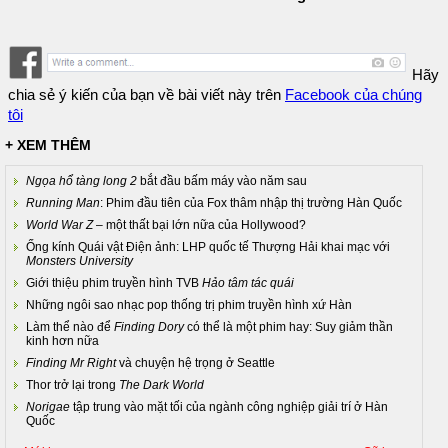
Hãy
chia sẻ ý kiến của bạn về bài viết này trên
Facebook của chúng
tôi
+ XEM THÊM
Ngọa hổ tàng long 2
bắt đầu bấm máy vào năm sau
Running Man
: Phim đầu tiên của Fox thâm nhập thị trường Hàn Quốc
World War Z
– một thất bại lớn nữa của Hollywood?
Ống kính Quái vật Điện ảnh: LHP quốc tế Thượng Hải khai mạc với
Monsters University
Giới thiệu phim truyền hình TVB
Hảo tâm tác quái
Những ngôi sao nhạc pop thống trị phim truyền hình xứ Hàn
Làm thể nào để
Finding Dory
có thể là một phim hay: Suy giảm thần
kinh hơn nữa
Finding Mr Right
và chuyện hệ trọng ở Seattle
Thor trở lại trong
The Dark World
Norigae
tập trung vào mặt tối của ngành công nghiệp giải trí ở Hàn
Quốc