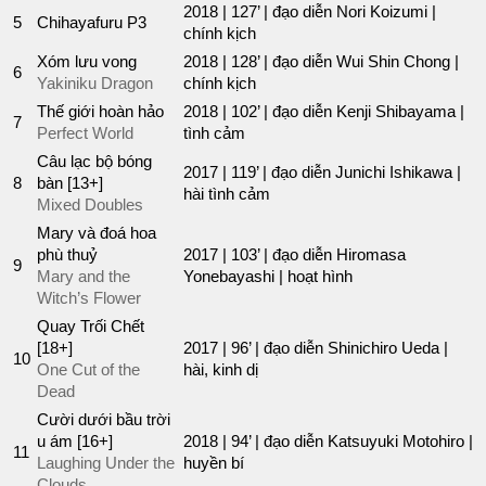
2018 | 127’ | đạo diễn Nori Koizumi |
5
Chihayafuru P3
chính kịch
Xóm lưu vong
2018 | 128’ | đạo diễn Wui Shin Chong |
6
Yakiniku Dragon
chính kịch
Thế giới hoàn hảo
2018 | 102’ | đạo diễn Kenji Shibayama |
7
Perfect World
tình cảm
Câu lạc bộ bóng
2017 | 119’ | đạo diễn Junichi Ishikawa |
8
bàn [13+]
hài tình cảm
Mixed Doubles
Mary và đoá hoa
phù thuỷ
2017 | 103’ | đạo diễn Hiromasa
9
Mary and the
Yonebayashi | hoạt hình
Witch’s Flower
Quay Trối Chết
[18+]
2017 | 96’ | đạo diễn Shinichiro Ueda |
10
One Cut of the
hài, kinh dị
Dead
Cười dưới bầu trời
u ám [16+]
2018 | 94’ | đạo diễn Katsuyuki Motohiro |
11
Laughing Under the
huyền bí
Clouds