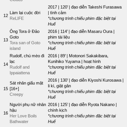
2017 | 120’ | đạo diễn Takeshi Furasawa
Làm lại cuộc đời
| tình cảm
12
ReLIFE
*chương trình chiếu phim đặc biệt tại
Huế
Ông Tora ở Đảo
2016 | 114’ | đạo diễn Masaru Oura |
Goto
phim tài liệu
13
Tora san of Goto
*chương trình chiếu phim đặc biệt tại
island
Huế
Rudolf, chú mèo đi
2016 | 89’ | Motonori Sakakibara,
lạc
Kunihiko Yuyama | hoạt hình
14
Rudolf and
*chương trình chiếu phim đặc biệt tại
Ippaiattena
Huế
2016 | 130’ | đạo diễn Kiyoshi Kurosawa |
Sát nhân giấu mặt
li kì, giật gân
15
[16+]
*chương trình chiếu phim đặc biệt tại
Creepy
Huế
Người phụ nữ nhân
2016 | 125’ | đạo diễn Ryota Nakano |
hậu
chính kịch
16
Her Love Boils
*chương trình chiếu phim đặc biệt tại
Bathwater
Huế