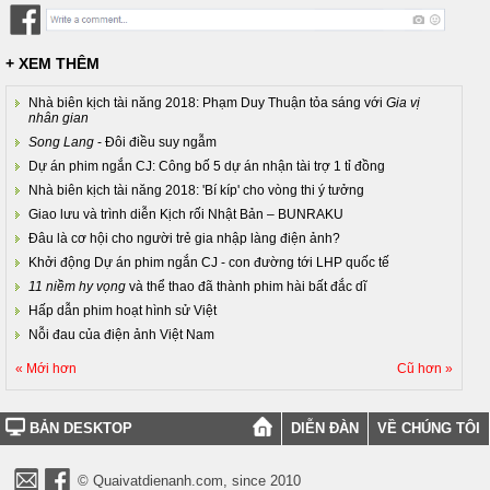
+ XEM THÊM
Nhà biên kịch tài năng 2018: Phạm Duy Thuận tỏa sáng với
Gia vị
nhân gian
Song Lang
- Đôi điều suy ngẫm
Dự án phim ngắn CJ: Công bố 5 dự án nhận tài trợ 1 tỉ đồng
Nhà biên kịch tài năng 2018: 'Bí kíp' cho vòng thi ý tưởng
Giao lưu và trình diễn Kịch rối Nhật Bản – BUNRAKU
Đâu là cơ hội cho người trẻ gia nhập làng điện ảnh?
Khởi động Dự án phim ngắn CJ - con đường tới LHP quốc tế
11 niềm hy vọng
và thể thao đã thành phim hài bất đắc dĩ
Hấp dẫn phim hoạt hình sử Việt
Nỗi đau của điện ảnh Việt Nam
« Mới hơn
Cũ hơn »
BẢN DESKTOP
DIỄN ĐÀN
VỀ CHÚNG TÔI
© Quaivatdienanh.com, since 2010