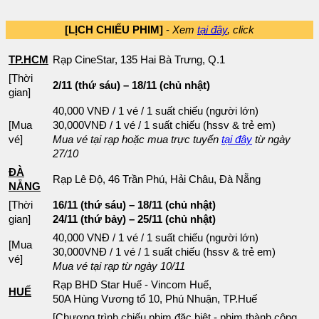
[LỊCH CHIẾU PHIM]
-
Xem
tại đây
, click
TP.HCM
Rạp CineStar, 135 Hai Bà Trưng, Q.1
[Thời
2/11 (thứ sáu) – 18/11 (chủ nhật)
gian]
40,000 VNĐ / 1 vé / 1 suất chiếu (người lớn)
[Mua
30,000VNĐ / 1 vé / 1 suất chiếu (hssv & trẻ em)
vé]
Mua vé tại rạp hoặc mua trực tuyến
tại đây
từ ngày
27/10
ĐÀ
Rạp Lê Độ, 46 Trần Phú, Hải Châu, Đà Nẵng
NẴNG
[Thời
16/11 (thứ sáu) – 18/11 (chủ nhật)
gian]
24/11 (thứ bảy) – 25/11 (chủ nhật)
40,000 VNĐ / 1 vé / 1 suất chiếu (người lớn)
[Mua
30,000VNĐ / 1 vé / 1 suất chiếu (hssv & trẻ em)
vé]
Mua vé tại rạp từ ngày 10/11
Rạp BHD Star Huế - Vincom Huế,
HUẾ
50A Hùng Vương tổ 10, Phú Nhuận, TP.Huế
[Chương trình chiếu phim đặc biệt - phim thành công