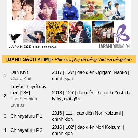
[DANH SÁCH PHIM] -
Phim có phụ đề tiếng Việt và tiếng Anh
Đan Khít
2017 | 127’ | đao diễn Ogigami Naoko |
1
Close Knit
chính kịch
Truyền thuyết cây
cừu [18+]
2018 | 126’ | đạo diễn Daihachi Yoshida |
2
The Scythian
ly kỳ, giật gân
Lambs
2016 | 111’ | đạo diễn Nori Koizumi |
3
Chihayafuru P.1
chính kịch
2016 | 102’ | đạo diễn Nori Koizumi |
4
Chihayafuru P.2
chính kịch