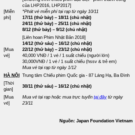
của LHP2016, LHP2017]
[Miễn
*Phát vé miễn phí tại rạp từ ngày 10/11
phí]
17/11 (thứ bảy) – 18/11 (chủ nhật)
24/11 (thứ bảy) – 25/11 (chủ nhật)
8/12 (thứ bảy) – 9/12 (chủ nhật)
[Liên hoan Phim Nhật Bản 2018]
14/12 (thứ sáu) – 16/12 (chủ nhật)
[Mua
22/12 (thứ bảy) – 23/12 (chủ nhật)
vé]
40,000 VNĐ / 1 vé / 1 suất chiếu (người lớn)
30,000VNĐ / 1 vé / 1 suất chiếu (hssv & trẻ em)
Mua vé tại rạp từ ngày 1/12
HÀ NỘI
Trung tâm Chiếu phim Quốc gia - 87 Láng Hạ, Ba Đình
[Thời
30/11 (thứ sáu) – 16/12 (chủ nhật)
gian]
[Mua
Mua vé tại rạp hoặc mua trực tuyến
tại đây
từ ngày
vé]
23/11
Nguồn: Japan Foundation Vietnam