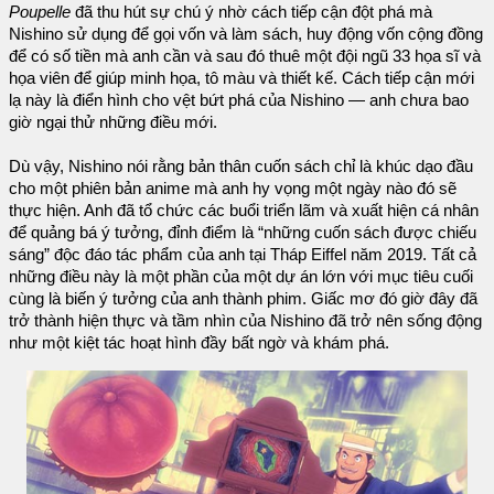
Poupelle
đã thu hút sự chú ý nhờ cách tiếp cận đột phá mà
Nishino sử dụng để gọi vốn và làm sách, huy động vốn cộng đồng
để có số tiền mà anh cần và sau đó thuê một đội ngũ 33 họa sĩ và
họa viên để giúp minh họa, tô màu và thiết kế. Cách tiếp cận mới
lạ này là điển hình cho vệt bứt phá của Nishino — anh chưa bao
giờ ngại thử những điều mới.
Dù vậy, Nishino nói rằng bản thân cuốn sách chỉ là khúc dạo đầu
cho một phiên bản anime mà anh hy vọng một ngày nào đó sẽ
thực hiện. Anh đã tổ chức các buổi triển lãm và xuất hiện cá nhân
để quảng bá ý tưởng, đỉnh điểm là “những cuốn sách được chiếu
sáng” độc đáo tác phẩm của anh tại Tháp Eiffel năm 2019. Tất cả
những điều này là một phần của một dự án lớn với mục tiêu cuối
cùng là biến ý tưởng của anh thành phim. Giấc mơ đó giờ đây đã
trở thành hiện thực và tầm nhìn của Nishino đã trở nên sống động
như một kiệt tác hoạt hình đầy bất ngờ và khám phá.