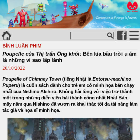
BÌNH LUẬN PHIM
Poupelle của Thị trấn Ống khói
: Bên kia bầu trời u ám
là những vì sao lấp lánh
20/10/2022
Poupelle of Chimney Town
(tiếng Nhật là
Entotsu-machi no
Puperu
) là cuốn sách dành cho trẻ em có minh họa bán chạy
nhất của Nishino Akihiro. Không hài lòng với việc trở thành
một trong những diễn viên hài thành công nhất Nhật Bản,
mấy năm qua Nishino đã vươn ra khai thác tối đa tài năng làm
tác giả và họa sĩ minh họa.