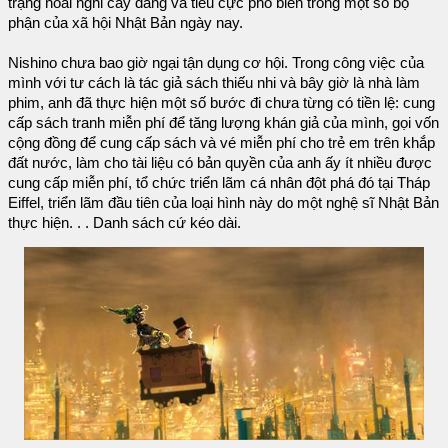
trạng hoài nghi cay đắng và tiêu cực phổ biến trong một số bộ
phận của xã hội Nhật Bản ngày nay.
Nishino chưa bao giờ ngại tận dụng cơ hội. Trong công việc của
mình với tư cách là tác giả sách thiếu nhi và bây giờ là nhà làm
phim, anh đã thực hiện một số bước đi chưa từng có tiền lệ: cung
cấp sách tranh miễn phí để tăng lượng khán giả của mình, gọi vốn
cộng đồng để cung cấp sách và vé miễn phí cho trẻ em trên khắp
đất nước, làm cho tài liệu có bản quyền của anh ấy ít nhiều được
cung cấp miễn phí, tổ chức triển lãm cá nhân đột phá đó tại Tháp
Eiffel, triển lãm đầu tiên của loại hình này do một nghệ sĩ Nhật Bản
thực hiện. . . Danh sách cứ kéo dài.