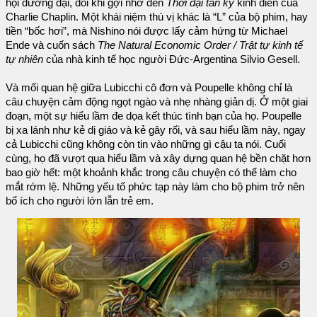
hội đương đại, đôi khi gợi nhớ đến
Thời đại tân kỳ
kinh điển của
Charlie Chaplin. Một khái niệm thú vị khác là “L” của bộ phim, hay
tiền “bốc hơi”, mà Nishino nói được lấy cảm hứng từ Michael
Ende và cuốn sách
The Natural Economic Order / Trật tự kinh tế
tự nhiên
của nhà kinh tế học người Đức-Argentina Silvio Gesell.
Và mối quan hệ giữa Lubicchi cô đơn và Poupelle không chỉ là
câu chuyện cảm động ngọt ngào và nhẹ nhàng giản dị. Ở một giai
đoạn, một sự hiểu lầm đe dọa kết thúc tình bạn của họ. Poupelle
bị xa lánh như kẻ dị giáo và kẻ gây rối, và sau hiểu lầm này, ngay
cả Lubicchi cũng không còn tin vào những gì cậu ta nói. Cuối
cùng, họ đã vượt qua hiểu lầm và xây dựng quan hệ bền chặt hơn
bao giờ hết: một khoảnh khắc trong câu chuyện có thể làm cho
mắt rớm lệ. Những yếu tố phức tạp này làm cho bộ phim trở nên
bổ ích cho người lớn lẫn trẻ em.