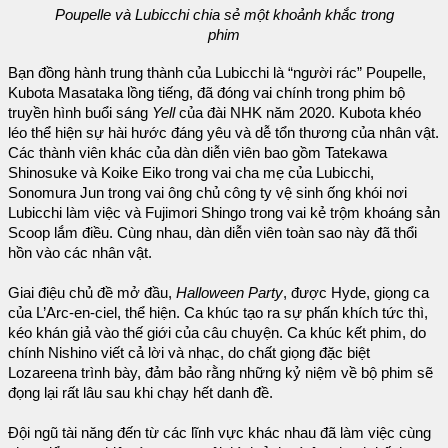
Poupelle và Lubicchi chia sẻ một khoảnh khắc trong
phim
Bạn đồng hành trung thành của Lubicchi là “người rác” Poupelle,
Kubota Masataka lồng tiếng, đã đóng vai chính trong phim bộ
truyền hình buổi sáng
Yell
của đài NHK năm 2020. Kubota khéo
léo thể hiện sự hài hước đáng yêu và dễ tổn thương của nhân vật.
Các thành viên khác của dàn diễn viên bao gồm Tatekawa
Shinosuke và Koike Eiko trong vai cha mẹ của Lubicchi,
Sonomura Jun trong vai ông chủ công ty vệ sinh ống khói nơi
Lubicchi làm việc và Fujimori Shingo trong vai kẻ trộm khoáng sản
Scoop lắm điều. Cùng nhau, dàn diễn viên toàn sao này đã thổi
hồn vào các nhân vật.
Giai điệu chủ đề mở đầu,
Halloween Party
, được Hyde, giọng ca
của L’Arc-en-ciel, thể hiện. Ca khúc tạo ra sự phấn khích tức thì,
kéo khán giả vào thế giới của câu chuyện. Ca khúc kết phim, do
chính Nishino viết cả lời và nhạc, do chất giọng đặc biệt
Lozareena trình bày, đảm bảo rằng những kỷ niệm về bộ phim sẽ
đọng lại rất lâu sau khi chạy hết danh đề.
Đội ngũ tài năng đến từ các lĩnh vực khác nhau đã làm việc cùng