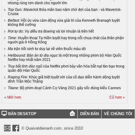
nhưng rùng rợn dành cho người lớn
Top Gun: Maverick
thỏa mãn bao năm chờ đợi của bạn - và Maverick-
Cruise
Belfast
: Hồi ức vừa cảm động vừa giải trí của Kenneth Branagh tuyệt
không thể cưỡng
Rơi tự do: Vụ điều tra Boeing
và lợi nhuận là trên hết
Time
: Huyền thoại Tạ Hiền tuyệt hay trong nỗi chua chát của thân phận
người già ở Hồng Kông
Ma trận hồi sinh
tư duy lại về viên thuốc màu đỏ
Hellbound
:
Bản án từ địa ngục
là một trong những phim bộ Hàn Quốc
Netflix hay nhất năm 2021
Truy bắt lính đào ngũ
của Netflix phơi bày văn hóa bắt nạt tàn bạo trong
quân đội Hàn Quốc
Raging Fire
: Khúc giã biệt tuyệt vời của cố đạo diễn hành động tuyệt
đỉnh Trần Mộc Thắng
Titane
: Bộ phim đoạt Cành Cọ Vàng 2021 gây sốc đúng kiểu Cannes
« Mới hơn
Cũ hơn »
BẢN DESKTOP
DIỄN ĐÀN
VỀ CHÚNG TÔI
© Quaivatdienanh.com, since 2010