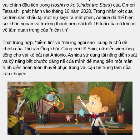
vai chính đầu tiên trong
Hoshi no ko
(
Under the Stars
) của Omori
Tatsushi, phát hành vào tháng 10 năm 2020. Trong nhận xét của
cô trên sân khấu tại một sự kiện ra mắt phim, Ashida đã thể hiện
sự khôn ngoan và trưởng thành hơn cái tuổi 16 tuổi của cô khi nói
về tầm quan trọng của “niềm tin”.
Thật trùng hợp, “niềm tin” và “những ngôi sao” cũng là chủ đề
chính của Thị trấn Ống khói. Cùng với Itō Sairi, nữ diễn viên lồng
tiếng cho vai kẻ bắt nạt Antonio, Ashida sử dụng tài năng diễn xuất
và kỹ năng bắt chước đáng nể của mình để mang đến một màn
trình diễn hoàn toàn thuyết phục trong vai cậu bé trung tâm của
câu chuyện.