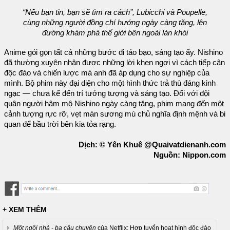
“Nếu bạn tin, bạn sẽ tìm ra cách”, Lubicchi và Poupelle,
cùng những người đồng chí hướng ngày càng tăng, lên
đường khám phá thế giới bên ngoài làn khói
Anime gói gọn tất cả những bước đi táo bạo, sáng tạo ấy. Nishino
đã thường xuyên nhận được những lời khen ngợi vì cách tiếp cận
độc đáo và chiến lược mà anh đã áp dụng cho sự nghiệp của
mình. Bộ phim này đại diện cho một hình thức trả thù đáng kinh
ngạc — chưa kể đến trí tưởng tượng và sáng tạo. Đối với đội
quân người hâm mộ Nishino ngày càng tăng, phim mang đến một
cảnh tượng rực rỡ, vẹt màn sương mù chủ nghĩa định mệnh và bi
quan để bầu trời bên kia tỏa rạng.
Dịch: © Yên Khuê @Quaivatdienanh.com
Nguồn: Nippon.com
+ XEM THÊM
Một ngôi nhà - ba câu chuyện
của Netflix: Hợp tuyển hoạt hình độc đáo