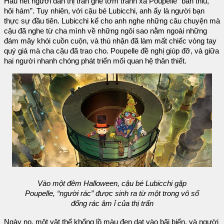
Hầu hết người dân thị trấn ghê tởm tránh xa Poupelle “bẩn thỉu,
hôi hám”. Tuy nhiên, với cậu bé Lubicchi, anh ấy là người bạn
thực sự đầu tiên. Lubicchi kể cho anh nghe những câu chuyện mà
cậu đã nghe từ cha mình về những ngôi sao nằm ngoài những
đám mây khói cuồn cuộn, và thú nhận đã làm mất chiếc vòng tay
quý giá mà cha cậu đã trao cho. Poupelle đề nghị giúp đỡ, và giữa
hai người nhanh chóng phát triển mối quan hệ thân thiết.
Vào một đêm Halloween, cậu bé Lubicchi gặp
Poupelle, “người rác” được sinh ra từ một trong vô số
đống rác âm ỉ của thị trấn
Ngày nọ, một vật thể khổng lồ màu đen dạt vào bãi biển, và người