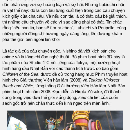
dân phản ứng với sự hoảng loạn và sợ hãi. Nhưng Lubicchi nhận
ra vật thể này: đó là con tàu từng xuất hiện trong các câu chuyện
kịch giấy của cha cậu. Và nếu con tàu là có thật, cậu bé giải thích,
thì những câu chuyện về các vì sao cũng phải có thật. Tin chắc
rằng “nếu bạn tin, bạn sẽ tìm ra cách”, Lubicchi và Poupelle, cùng
những người đồng chí hướng ngày càng tăng, lên đường khám
phá thế giới bên ngoài làn khói.
Là tác giả của câu chuyện gốc, Nishino đã viết kịch bản cho
anime và là tổng chỉ đạo nghệ thuật. Bộ phim hoạt hình 3D này là
tác phẩm của Studio 4°C nổi tiếng của Tokyo, một xưởng hoạt
hình hàng đầu Nhật Bản với các thành tích trước đó bao gồm
Children of the Sea
, được đề cử trong hạng mục Phim truyện hoạt
hình cho Giải thưởng Viện hàn lâm (2008) và
Tekkon Kinkreet
Black and White
, từng thắng Giải thưởng Viện Hàn lâm Nhật Bản
phim hoạt hình năm 2008. Đạo diễn là Hirota Yūsuke, đã thành
công trong việc đưa thế giới sống động, siêu chi tiết của cuốn
sách gốc trở nên chân thực đến kinh ngạc trên màn ảnh.