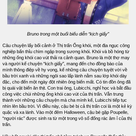
Bruno trong một buổi biểu diễn “kịch giấy”
Câu chuyện lấy bối cảnh ở Thị trấn Ống khói, một địa ngục công
nghiệp bẩn thỉu chìm ngập trong sương khói. Khói và bồ hóng từ
những ống khói cao vút thải ra cảnh quan. Bruno là một thợ may
và người kể chuyện “kịch giấy”, mang đến cho đồng bào của
mình thông điệp về hy vọng, kể những câu chuyện tuyệt vời về
bầu trời xanh và những ngôi sao lấp lánh nằm sau lớp khói dày
đặc, cho đến một ngày đột nhiên ông biến mất. Có tin đồn ông đã
bị quái vật biển ăn thịt. Con trai ông, Lubicchi, nghỉ học và bắt đầu
công việc chùi những ống khói cao vút của thị trấn. Vẫn trung
thành với những câu chuyện mà cha mình kể, Lubicchi tiếp tục
nhìn lên bầu trời. Vì điều này, cậu bé bị cả thị trấn coi là một kẻ kỳ
quặc và xa lánh. Vào một đêm Halloween, cậu bé gặp Poupelle,
“người rác” được sinh ra từ một trong vô số đống rác âm ỉ của thị
trấn.