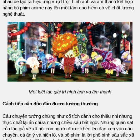
nhau để tạo ra hiệu ứng vượt trội, hình ảnh và âm thanh kết hợp
nâng bộ phim anime này lên một tầm cao hiếm có về chất lượng
nghệ thuật.
Một kiệt tác giải trí hình ảnh và âm thanh
Cách tiếp cận độc đáo được tưởng thưởng
Câu chuyện tưởng chừng như cổ tích dành cho thiếu nhi nhưng
thực chất lại ẩn chứa những chiều sâu bất ngờ. Những quan sát
của tác giả về xã hội con người được khéo léo đan xen vào câu
chuyện, cả ẩn ý và hiển lộ, và bộ phim là lời phê bình sâu sắc xã