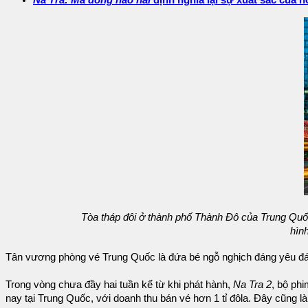
Na Tra: Ma đồng náo hải
định nghĩa lại sự xuất sắc của 
Tòa tháp đôi ở thành phố Thành Đô của Trung Quố
hình
Tân vương phòng vé Trung Quốc là đứa bé ngỗ nghịch đáng yêu đá
Trong vòng chưa đầy hai tuần kể từ khi phát hành,
Na Tra 2
, bộ phi
nay tại Trung Quốc, với doanh thu bán vé hơn 1 tỉ đôla. Đây cũng 