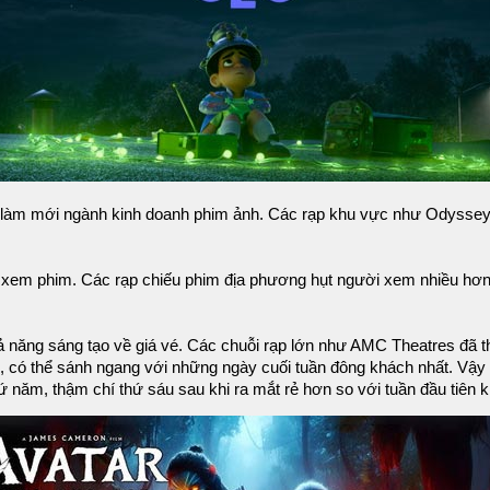
làm mới ngành kinh doanh phim ảnh. Các rạp khu vực như Odyssey đ
đi xem phim. Các rạp chiếu phim địa phương hụt người xem nhiều hơn,
hả năng sáng tạo về giá vé. Các chuỗi rạp lớn như AMC Theatres đã 
ào, có thể sánh ngang với những ngày cuối tuần đông khách nhất. Vậy 
 năm, thậm chí thứ sáu sau khi ra mắt rẻ hơn so với tuần đầu tiên 