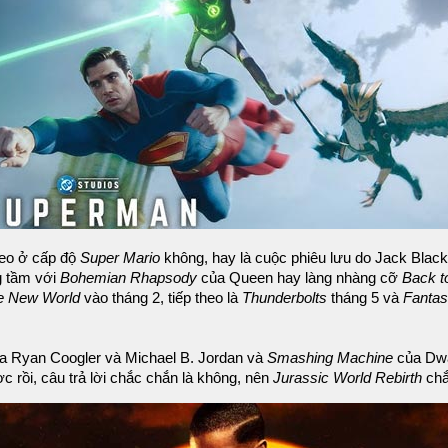
heo ở cấp độ
Super Mario
không, hay là cuộc phiêu lưu do Jack Blac
g tầm với
Bohemian Rhapsody
của Queen hay làng nhàng cỡ
Back t
ve New World
vào tháng 2, tiếp theo là
Thunderbolts
tháng 5 và
Fantas
a Ryan Coogler và Michael B. Jordan và
Smashing Machine
của Dwa
 rồi, câu trả lời chắc chắn là không, nên
Jurassic World Rebirth
chắ