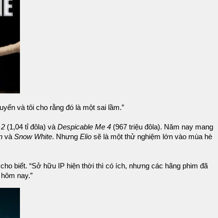
yến và tôi cho rằng đó là một sai lầm.”
 2
(1,04 tỉ đôla) và
Despicable Me 4
(967 triệu đôla). Năm nay mang
n
và
Snow White
. Nhưng
Elio
sẽ là một thử nghiệm lớn vào mùa hè
cho biết. “Sở hữu IP hiện thời thì có ích, nhưng các hãng phim đã
 hôm nay.”