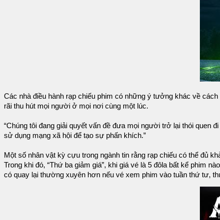
Các nhà điều hành rạp chiếu phim có những ý tưởng khác về cách 
rãi thu hút mọi người ở mọi nơi cùng một lúc.
“Chúng tôi đang giải quyết vấn đề đưa mọi người trở lại thói quen 
sử dụng mạng xã hội để tạo sự phấn khích.”
Một số nhân vật kỳ cựu trong ngành tin rằng rạp chiếu có thể đủ k
Trong khi đó, “Thứ ba giảm giá”, khi giá vé là 5 đôla bất kể phim n
có quay lại thường xuyên hơn nếu vé xem phim vào tuần thứ tư, thứ