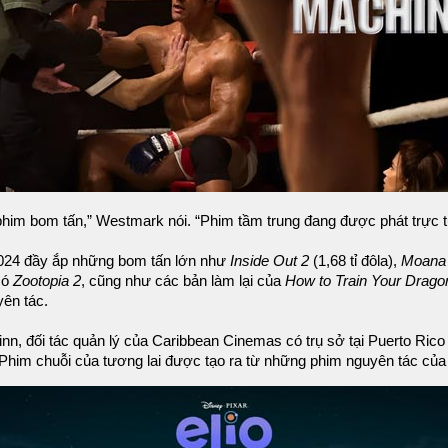
 phim bom tấn,” Westmark nói. “Phim tầm trung đang được phát trực tu
2024 đầy ắp những bom tấn lớn như
Inside Out 2
(1,68 tỉ đôla),
Moana
có
Zootopia 2
, cũng như các bản làm lại của
How to Train Your Drago
yên tác.
inn, đối tác quản lý của Caribbean Cinemas có trụ sở tại Puerto Rico 
 Phim chuỗi của tương lai được tạo ra từ những phim nguyên tác của