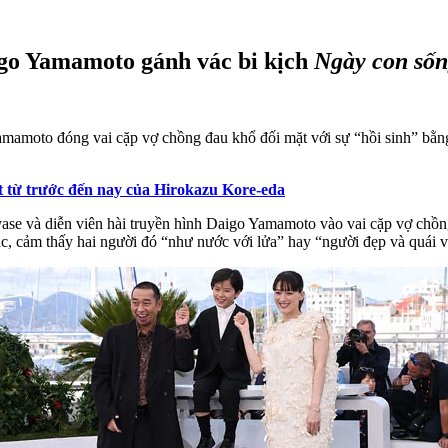
go Yamamoto gánh vác bi kịch
Ngày con sốn
mamoto đóng vai cặp vợ chồng đau khổ đối mặt với sự “hồi sinh” bằng 
ất từ trước đến nay của Hirokazu Kore-eda
ase và diễn viên hài truyền hình Daigo Yamamoto vào vai cặp vợ chồn
gác, cảm thấy hai người đó “như nước với lửa” hay “người đẹp và quái v