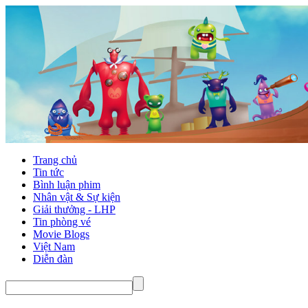
Trang chủ
Tin tức
Bình luận phim
Nhân vật & Sự kiện
Giải thưởng - LHP
Tin phòng vé
Movie Blogs
Việt Nam
Diễn đàn