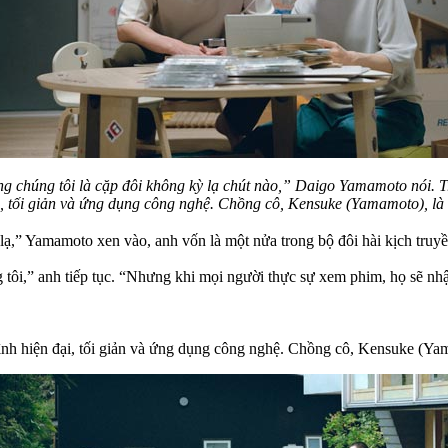
g chúng tôi là cặp đôi không kỳ lạ chút nào,” Daigo Yamamoto nói. T
ại, tối giản và ứng dụng công nghệ. Chồng cô, Kensuke (Yamamoto), là
 lạ,” Yamamoto xen vào, anh vốn là một nửa trong bộ đôi hài kịch truyề
g tôi,” anh tiếp tục. “Nhưng khi mọi người thực sự xem phim, họ sẽ nhậ
ình hiện đại, tối giản và ứng dụng công nghệ. Chồng cô, Kensuke (Yam