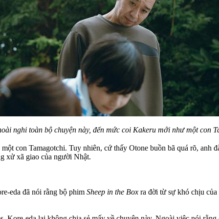
oài nghi toàn bộ chuyện này, đến mức coi Kakeru mới như một con 
một con Tamagotchi. Tuy nhiên, cứ thấy Otone buồn bã quá rõ, anh đà
ng xử xã giao của người Nhật.
Kore-eda đã nói rằng bộ phim
Sheep in the Box
ra đời từ sự khó chịu của
, Kore-eda lại không chia sẻ mấy về chuyện này. Ngoài việc nói rằng