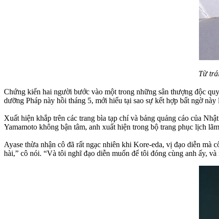
Từ tr
Chứng kiến hai người bước vào một trong những sân thượng độc quyền
dưỡng Pháp này hồi tháng 5, mới hiểu tại sao sự kết hợp bất ngờ này 
Xuất hiện khắp trên các trang bìa tạp chí và bảng quảng cáo của Nhậ
Yamamoto không bận tâm, anh xuất hiện trong bộ trang phục lịch lãm
Ayase thừa nhận cô đã rất ngạc nhiên khi Kore-eda, vị đạo diễn mà c
hài,” cô nói. “Và tôi nghĩ đạo diễn muốn để tôi đóng cùng anh ấy, v