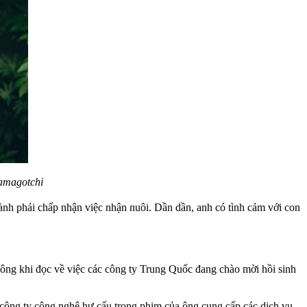
Tamagotchi
nh phải chấp nhận việc nhận nuôi. Dần dần, anh có tình cảm với con
 ông khi đọc về việc các công ty Trung Quốc đang chào mời hồi sinh
 công ty công nghệ hư cấu trong phim của ông cung cấp các dịch vụ