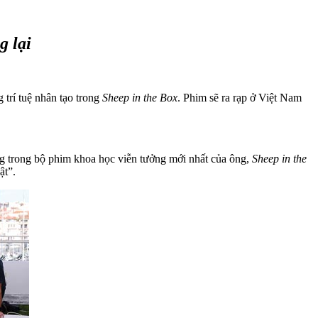
g lại
trí tuệ nhân tạo trong
Sheep in the Box
. Phim sẽ ra rạp ở Việt Nam
g trong bộ phim khoa học viễn tưởng mới nhất của ông,
Sheep in the
ật”.