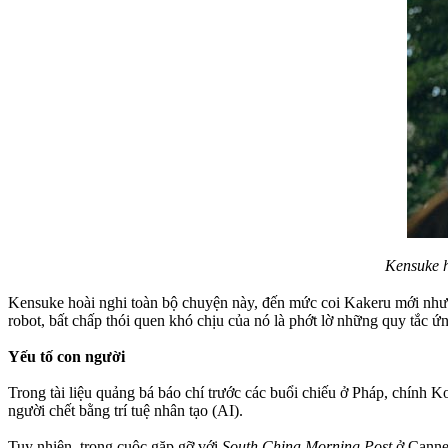
Kensuke h
Kensuke hoài nghi toàn bộ chuyện này, đến mức coi Kakeru mới như 
robot, bất chấp thói quen khó chịu của nó là phớt lờ những quy tắc ứ
Yếu tố con người
Trong tài liệu quảng bá báo chí trước các buổi chiếu ở Pháp, chính 
người chết bằng trí tuệ nhân tạo (AI).
Tuy nhiên, trong cuộc gặp gỡ với
South China Morning Post
ở Cannes