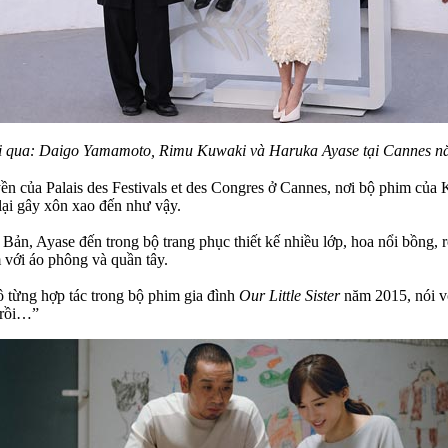
ái qua: Daigo Yamamoto, Rimu Kuwaki và Haruka Ayase tại Cannes n
 của Palais des Festivals et des Congres ở Cannes, nơi bộ phim của K
lại gây xôn xao đến như vậy.
t Bản, Ayase đến trong bộ trang phục thiết kế nhiều lớp, hoa nổi bồng
 với áo phông và quần tây.
ô từng hợp tác trong bộ phim gia đình
Our Little Sister
năm 2015, nói vớ
à rồi…”