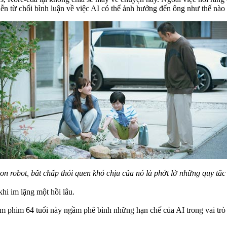
 từ chối bình luận về việc AI có thể ảnh hưởng đến ông như thế nào 
on robot, bất chấp thói quen khó chịu của nó là phớt lờ những quy tắ
hi im lặng một hồi lâu.
àm phim 64 tuổi này ngầm phê bình những hạn chế của AI trong vai trò 