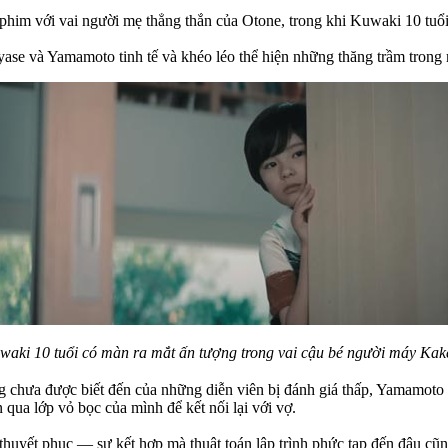
 phim với vai người mẹ thẳng thắn của Otone, trong khi Kuwaki 10 tuổ
yase và Yamamoto tinh tế và khéo léo thể hiện những thăng trầm trong
waki 10 tuổi có màn ra mắt ấn tượng trong vai cậu bé người máy Kak
ng chưa được biết đến của những diễn viên bị đánh giá thấp, Yamamoto
qua lớp vỏ bọc của mình để kết nối lại với vợ.
, thuyết phục — sự kết hợp mà thuật toán lập trình phức tạp đến đâu c