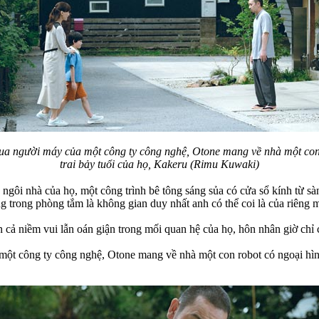
ua người máy của một công ty công nghệ, Otone mang về nhà một con 
trai bảy tuổi của họ, Kakeru (Rimu Kuwaki)
gôi nhà của họ, một công trình bê tông sáng sủa có cửa sổ kính từ sàn
g trong phòng tắm là không gian duy nhất anh có thể coi là của riêng 
n cả niềm vui lẫn oán giận trong mối quan hệ của họ, hôn nhân giờ chỉ
một công ty công nghệ, Otone mang về nhà một con robot có ngoại hình