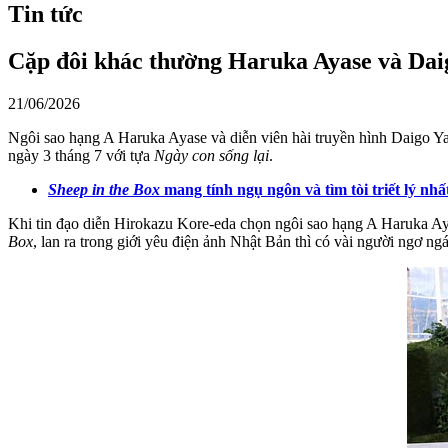
Tin tức
Cặp đôi khác thường Haruka Ayase và Dai
21/06/2026
Ngôi sao hạng A Haruka Ayase và diễn viên hài truyền hình Daigo Ya
ngày 3 tháng 7 với tựa
Ngày con sống lại
.
Sheep in the Box
mang tính ngụ ngôn và tìm tòi triết lý nh
Khi tin đạo diễn Hirokazu Kore-eda chọn ngôi sao hạng A Haruka Ay
Box
, lan ra trong giới yêu điện ảnh Nhật Bản thì có vài người ngơ n