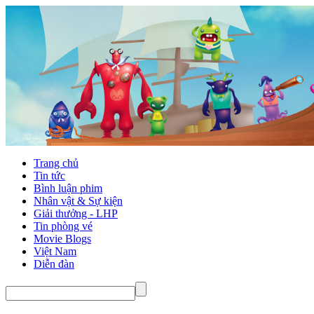
Trang chủ
Tin tức
Bình luận phim
Nhân vật & Sự kiện
Giải thưởng - LHP
Tin phòng vé
Movie Blogs
Việt Nam
Diễn đàn