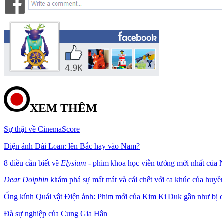
XEM THÊM
Sự thật về CinemaScore
Điện ảnh Đài Loan: lên Bắc hay vào Nam?
8 điều cần biết về
Elysium
- phim khoa học viễn tưởng mới nhất của
Dear Dolphin
khám phá sự mất mát và cái chết với ca khúc của huyền
Ống kính Quái vật Điện ảnh: Phim mới của Kim Ki Duk gần như bị 
Đà sự nghiệp của Cung Gia Hân