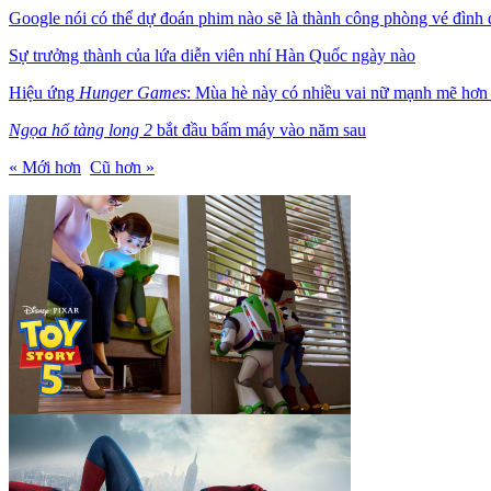
Google nói có thể dự đoán phim nào sẽ là thành công phòng vé đình
Sự trưởng thành của lứa diễn viên nhí Hàn Quốc ngày nào
Hiệu ứng
Hunger Games
: Mùa hè này có nhiều vai nữ mạnh mẽ hơn 
Ngọa hổ tàng long 2
bắt đầu bấm máy vào năm sau
« Mới hơn
Cũ hơn »