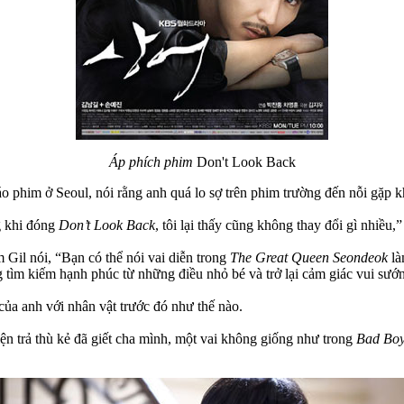
Áp phích phim
Don't Look Back
áo phim ở Seoul, nói rằng anh quá lo sợ trên phim trường đến nỗi gặp kh
g khi đóng
Don’t Look Back
, tôi lại thấy cũng không thay đổi gì nhiều
Gil nói, “Bạn có thể nói vai diễn trong
The Great Queen Seondeok
làm
 tìm kiếm hạnh phúc từ những điều nhỏ bé và trở lại cảm giác vui sướn
của anh với nhân vật trước đó như thế nào.
n trả thù kẻ đã giết cha mình, một vai không giống như trong
Bad Bo