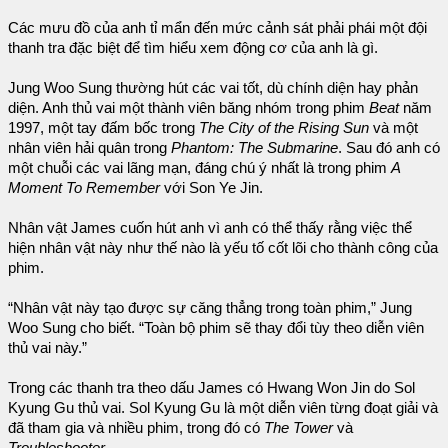
Các mưu đồ của anh tỉ mẩn đến mức cảnh sát phải phái một đội
thanh tra đặc biệt để tìm hiểu xem động cơ của anh là gì.
Jung Woo Sung thường hút các vai tốt, dù chính diện hay phản
diện. Anh thủ vai một thành viên băng nhóm trong phim
Beat
năm
1997, một tay đấm bốc trong
The City of the Rising Sun
và một
nhân viên hải quân trong
Phantom: The Submarine
. Sau đó anh có
một chuỗi các vai lãng mạn, đáng chú ý nhất là trong phim
A
Moment To Remember
với Son Ye Jin.
Nhân vật James cuốn hút anh vì anh có thể thấy rằng việc thể
hiện nhân vật này như thế nào là yếu tố cốt lõi cho thành công của
phim.
“Nhân vật này tạo được sự căng thẳng trong toàn phim,” Jung
Woo Sung cho biết. “Toàn bộ phim sẽ thay đổi tùy theo diễn viên
thủ vai này.”
Trong các thanh tra theo dấu James có Hwang Won Jin do Sol
Kyung Gu thủ vai. Sol Kyung Gu là một diễn viên từng đoạt giải và
đã tham gia và nhiều phim, trong đó có
The Tower
và
Troubleshooter
.