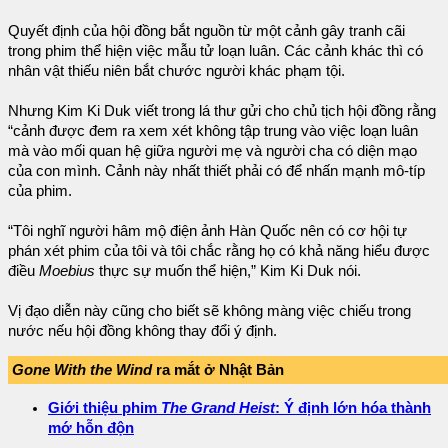
Quyết định của hội đồng bắt nguồn từ một cảnh gây tranh cãi
trong phim thể hiện việc mẫu tử loạn luân. Các cảnh khác thì có
nhân vật thiếu niên bắt chước người khác phạm tội.
Nhưng Kim Ki Duk viết trong lá thư gửi cho chủ tịch hội đồng rằng
“cảnh được đem ra xem xét không tập trung vào việc loạn luân
mà vào mối quan hệ giữa người mẹ và người cha có diện mạo
của con mình. Cảnh này nhất thiết phải có để nhấn mạnh mô-típ
của phim.
“Tôi nghĩ người hâm mộ điện ảnh Hàn Quốc nên có cơ hội tự
phán xét phim của tôi và tôi chắc rằng họ có khả năng hiểu được
điều
Moebius
thực sự muốn thể hiện,” Kim Ki Duk nói.
Vị đạo diễn này cũng cho biết sẽ không màng việc chiếu trong
nước nếu hội đồng không thay đổi ý định.
Gone With the Wind
ra mắt ở Nhật Bản
Giới thiệu phim
The Grand Heist
: Ý định lớn hóa thành
mớ hỗn độn