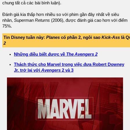
chung tất cả các bài bình luận).
Đánh giá kia thấp hơn nhiều so với phim gần đây nhất về siêu
nhân,
Superman Returns
(2006), được đánh giá cao hơn với điểm
75%.
Tin Disney tuần này:
Planes
có phần 2, ngôi sao
Kick-Ass
là Q
2
Những điều biết được về
The Avengers 2
Thách thức cho Marvel trong việc đưa Robert Downey
Jr. trở lại với
Avengers
2 và 3