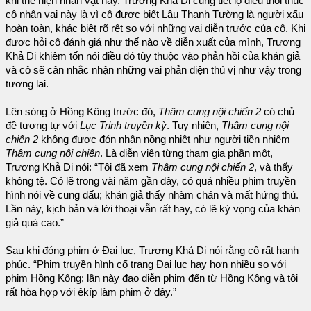
khi thể hiện nhân vật này. Trương Khả Di cũng tiết lộ điều thôi thúc
cô nhận vai này là vì cô được biết Lâu Thanh Tường là người xấu
hoàn toàn, khác biệt rõ rệt so với những vai diễn trước của cô. Khi
được hỏi cô đánh giá như thế nào về diễn xuất của mình, Trương
Khả Di khiêm tốn nói điều đó tùy thuộc vào phản hồi của khán giả
và cô sẽ cân nhắc nhận những vai phản diện thú vị như vậy trong
tương lai.
Lên sóng ở Hồng Kông trước đó,
Thâm cung nội chiến 2
có chủ
đề tương tự với
Lục Trinh truyền kỳ
. Tuy nhiên,
Thâm cung nội
chiến 2
không được đón nhận nồng nhiệt như người tiền nhiệm
Thâm cung nội chiến
. Là diễn viên từng tham gia phần một,
Trương Khả Di nói: “Tôi đã xem
Thâm cung nội chiến 2
, và thấy
không tệ. Có lẽ trong vài năm gần đây, có quá nhiều phim truyền
hình nói về cung đấu; khán giả thấy nhàm chán và mất hứng thú.
Lần này, kịch bản và lời thoại vẫn rất hay, có lẽ kỳ vọng của khán
giả quá cao.”
Sau khi đóng phim ở Đại lục, Trương Khả Di nói rằng cô rất hạnh
phúc. “Phim truyền hình cổ trang Đại lục hay hơn nhiều so với
phim Hồng Kông; lần này đạo diễn phim đến từ Hồng Kông và tôi
rất hòa hợp với êkíp làm phim ở đây.”