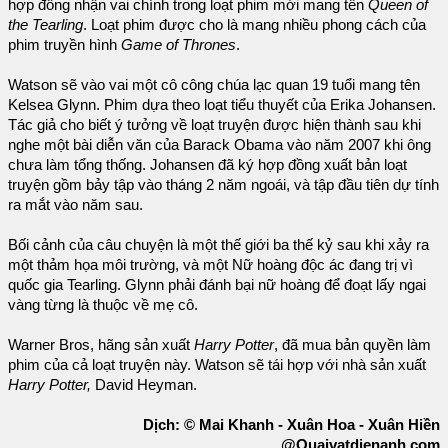
hợp đồng nhận vai chính trong loạt phim mới mang tên
Queen of
the Tearling
. Loạt phim được cho là mang nhiều phong cách của
phim truyền hình
Game of Thrones
.
Watson sẽ vào vai một cô công chúa lạc quan 19 tuổi mang tên
Kelsea Glynn. Phim dựa theo loạt tiểu thuyết của Erika Johansen.
Tác giả cho biết ý tưởng về loạt truyện được hiện thành sau khi
nghe một bài diễn văn của Barack Obama vào năm 2007 khi ông
chưa làm tổng thống. Johansen đã ký hợp đồng xuất bản loạt
truyện gồm bảy tập vào tháng 2 năm ngoái, và tập đầu tiên dự tính
ra mắt vào năm sau.
Bối cảnh của câu chuyện là một thế giới ba thế kỷ sau khi xảy ra
một thảm họa môi trường, và một Nữ hoàng độc ác đang trị vì
quốc gia Tearling. Glynn phải đánh bại nữ hoàng để đoạt lấy ngai
vàng từng là thuộc về mẹ cô.
Warner Bros, hãng sản xuất
Harry Potter
, đã mua bản quyền làm
phim của cả loạt truyện này. Watson sẽ tái hợp với nhà sản xuất
Harry Potter,
David Heyman.
Dịch: © Mai Khanh - Xuân Hoa - Xuân Hiền
@Quaivatdienanh.com