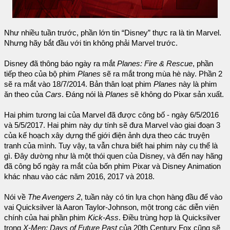
Như nhiều tuần trước, phần lớn tin “Disney” thực ra là tin Marvel.
Nhưng hãy bắt đầu với tin không phải Marvel trước.
Disney đã thông báo ngày ra mắt
Planes: Fire & Rescue
, phần
tiếp theo của bộ phim
Planes
sẽ ra mắt trong mùa hè này. Phần 2
sẽ ra mắt vào 18/7/2014. Bản thân loạt phim
Planes
này là phim
ăn theo của
Cars
. Đáng nói là
Planes
sẽ không do Pixar sản xuất.
Hai phim tương lai của Marvel đã được công bố - ngày 6/5/2016
và 5/5/2017. Hai phim này dự tính sẽ đưa Marvel vào giai đoạn 3
của kế hoạch xây dựng thế giới điện ảnh dựa theo các truyện
tranh của mình. Tuy vậy, ta vẫn chưa biết hai phim này cụ thể là
gì. Đây dường như là một thói quen của Disney, và đến nay hãng
đã công bố ngày ra mắt của bốn phim Pixar và Disney Animation
khác nhau vào các năm 2016, 2017 và 2018.
Nói về
The Avengers 2
, tuần này có tin lựa chọn hàng đầu để vào
vai Quicksilver là Aaron Taylor-Johnson, một trong các diễn viên
chính của hai phần phim
Kick-Ass
. Điều trùng hợp là Quicksilver
trong
X-Men: Days of Future Past
của 20th Century Fox cũng sẽ