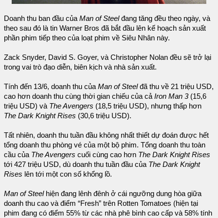
Doanh thu ban đầu của
Man of Steel
đang tăng đều theo ngày, và
theo sau đó là tin Warner Bros đã bắt đầu lên kế hoạch sản xuất
phần phim tiếp theo của loạt phim về Siêu Nhân này.
Zack Snyder, David S. Goyer, và Christopher Nolan đều sẽ trở lại
trong vai trò đạo diễn, biên kịch và nhà sản xuất.
Tính đến 13/6, doanh thu của
Man of Steel
đã thu về 21 triệu USD,
cao hơn doanh thu cùng thời gian chiếu của cả
Iron Man 3
(15,6
triệu USD) và
The Avengers
(18,5 triệu USD), nhưng thấp hơn
The Dark Knight Rises
(30,6 triệu USD).
Tất nhiên, doanh thu tuần đầu không nhất thiết dự đoán được hết
tổng doanh thu phòng vé của một bộ phim. Tổng doanh thu toàn
cầu của
The Avengers
cuối cùng cao hơn
The Dark Knight Rises
tới 427 triệu USD, dù doanh thu tuần đầu của
The Dark Knight
Rises
lên tới một con số khổng lồ.
Man of Steel
hiện đang lênh đênh ở cái ngưỡng dung hòa giữa
doanh thu cao và điểm “Fresh” trên Rotten Tomatoes (hiện tại
phim đang có điểm 55% từ các nhà phê bình cao cấp và 58% tính