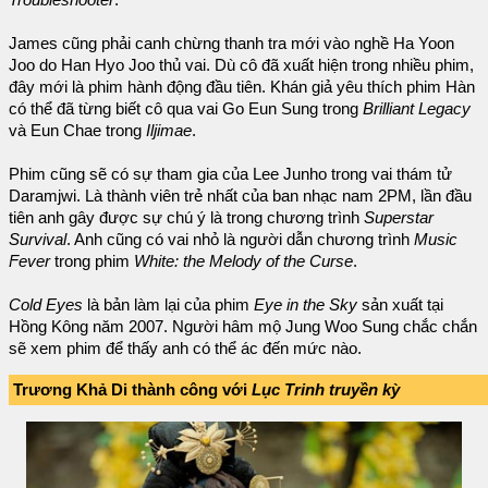
James cũng phải canh chừng thanh tra mới vào nghề Ha Yoon
Joo do Han Hyo Joo thủ vai. Dù cô đã xuất hiện trong nhiều phim,
đây mới là phim hành động đầu tiên. Khán giả yêu thích phim Hàn
có thể đã từng biết cô qua vai Go Eun Sung trong
Brilliant Legacy
và Eun Chae trong
Iljimae
.
Phim cũng sẽ có sự tham gia của Lee Junho trong vai thám tử
Daramjwi. Là thành viên trẻ nhất của ban nhạc nam 2PM, lần đầu
tiên anh gây được sự chú ý là trong chương trình
Superstar
Survival
. Anh cũng có vai nhỏ là người dẫn chương trình
Music
Fever
trong phim
White: the Melody of the Curse
.
Cold Eyes
là bản làm lại của phim
Eye in the Sky
sản xuất tại
Hồng Kông năm 2007. Người hâm mộ Jung Woo Sung chắc chắn
sẽ xem phim để thấy anh có thể ác đến mức nào.
Trương Khả Di thành công với
Lục Trinh truyền kỳ