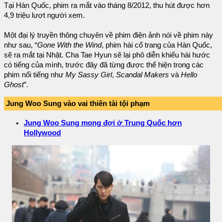
Tại Hàn Quốc, phim ra mắt vào tháng 8/2012, thu hút được hơn
4,9 triệu lượt người xem.
Một đại lý truyền thông chuyên về phim điện ảnh nói về phim này
như sau, “
Gone With the Wind
, phim hài cổ trang của Hàn Quốc,
sẽ ra mắt tại Nhật. Cha Tae Hyun sẽ lại phô diễn khiếu hài hước
có tiếng của mình, trước đây đã từng được thể hiện trong các
phim nổi tiếng như
My Sassy Girl
,
Scandal Makers
và
Hello
Ghost
”.
Jung Woo Sung vào vai thiên tài tội phạm
Jung Woo Sung mong đợi ở Trung Quốc hơn
Hollywood