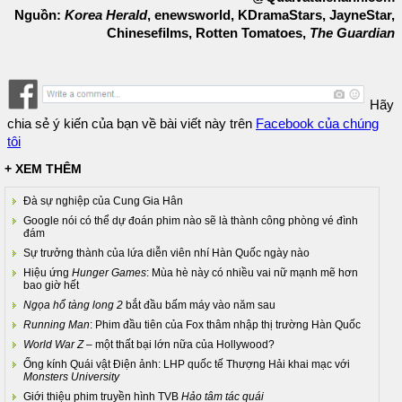
Nguồn:
Korea Herald
, enewsworld, KDramaStars, JayneStar,
Chinesefilms, Rotten Tomatoes,
The Guardian
Hãy
chia sẻ ý kiến của bạn về bài viết này trên
Facebook của chúng
tôi
+ XEM THÊM
Đà sự nghiệp của Cung Gia Hân
Google nói có thể dự đoán phim nào sẽ là thành công phòng vé đình
đám
Sự trưởng thành của lứa diễn viên nhí Hàn Quốc ngày nào
Hiệu ứng
Hunger Games
: Mùa hè này có nhiều vai nữ mạnh mẽ hơn
bao giờ hết
Ngọa hổ tàng long 2
bắt đầu bấm máy vào năm sau
Running Man
: Phim đầu tiên của Fox thâm nhập thị trường Hàn Quốc
World War Z
– một thất bại lớn nữa của Hollywood?
Ống kính Quái vật Điện ảnh: LHP quốc tế Thượng Hải khai mạc với
Monsters University
Giới thiệu phim truyền hình TVB
Hảo tâm tác quái