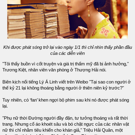
Khi được phát sóng trở lại vào ngày 1/1 thì chỉ nhìn thấy phần đầu
của các diễn viên
"Tôi thấy buồn vì cốt truyện và giá trị thẩm mỹ đã bị ảnh hưởng,"
Trương Kiệt, nhân viên văn phòng ở Thượng Hải nói.
Biên kịch nổi tiếng Lý Á Linh viết trên Weibo "Tại sao con người ở
thế kỷ 21 lại không thoáng bằng người ở thiên niên kỷ trước?"
Tuy nhiên, có ‘fan’ khen ngợi bộ phim sau khi nó được phát sóng
lại.
"Phụ nữ thời Đường người đầy đặn, tư tưởng thoáng và rất thời
trang. Nhưng cổ áo khoét sâu và bó chặt ngực của các nhân vật
nữ thì chỉ nhằm tiêu khiển cho khán giả," Triệu Hải Quân, một