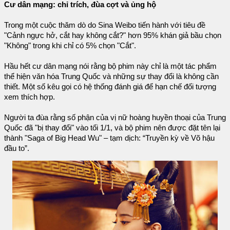
Cư dân mạng: chỉ trích, đùa cợt và ủng hộ
Trong một cuộc thăm dò do Sina Weibo tiến hành với tiêu đề
"Cảnh ngực hở, cắt hay không cắt?" hơn 95% khán giả bầu chọn
"Không" trong khi chỉ có 5% chọn "Cắt".
Hầu hết cư dân mạng nói rằng bộ phim này chỉ là một tác phẩm
thể hiện văn hóa Trung Quốc và những sự thay đổi là không cần
thiết. Một số kêu gọi có hệ thống đánh giá để hạn chế đối tượng
xem thích hợp.
Người ta đùa rằng số phận của vị nữ hoàng huyền thoại của Trung
Quốc đã "bị thay đổi" vào tối 1/1, và bộ phim nên được đặt tên lại
thành "Saga of Big Head Wu" – tạm dịch: “Truyền kỳ về Võ hậu
đầu to”.