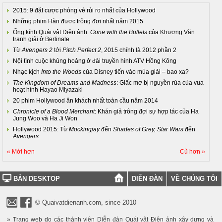
2015: 9 đặt cược phòng vé rủi ro nhất của Hollywood
Những phim Hàn được trông đợi nhất năm 2015
Ống kính Quái vật Điện ảnh:
Gone with the Bullets
của Khương Văn
tranh giải ở Berlinale
Từ
Avengers 2
tới
Pitch Perfect 2
, 2015 chính là 2012 phần 2
Nội tình cuộc khủng hoảng ở đài truyền hình ATV Hồng Kông
Nhạc kịch
Into the Woods
của Disney tiến vào mùa giải – bao xa?
The Kingdom of Dreams and Madness
: Giấc mơ bị nguyền rủa của vua
hoạt hình Hayao Miyazaki
20 phim Hollywood ăn khách nhất toàn cầu năm 2014
Chronicle of a Blood Merchant
: Khán giả trông đợi sự hợp tác của Ha
Jung Woo và Ha Ji Won
Hollywood 2015: Từ
Mockingjay
đến
Shades of Grey, Star Wars
đến
Avengers
« Mới hơn
Cũ hơn »
BẢN DESKTOP
DIỄN ĐÀN
VỀ CHÚNG TÔI
© Quaivatdienanh.com, since 2010
» Trang web do các thành viên Diễn đàn Quái vật Điện ảnh xây dựng và