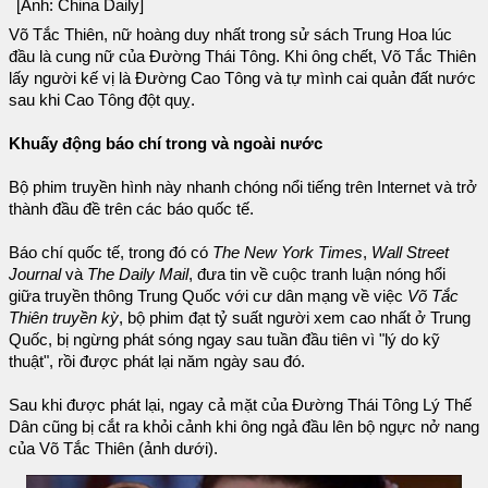
[Ảnh: China Daily]
Võ Tắc Thiên, nữ hoàng duy nhất trong sử sách Trung Hoa lúc
đầu là cung nữ của Đường Thái Tông. Khi ông chết, Võ Tắc Thiên
lấy người kế vị là Đường Cao Tông và tự mình cai quản đất nước
sau khi Cao Tông đột quỵ.
Khuấy động báo chí trong và ngoài nước
Bộ phim truyền hình này nhanh chóng nổi tiếng trên Internet và trở
thành đầu đề trên các báo quốc tế.
Báo chí quốc tế, trong đó có
The New York Times
,
Wall Street
Journal
và
The Daily Mail
, đưa tin về cuộc tranh luận nóng hổi
giữa truyền thông Trung Quốc với cư dân mạng về việc
Võ Tắc
Thiên truyền kỳ
, bộ phim đạt tỷ suất người xem cao nhất ở Trung
Quốc, bị ngừng phát sóng ngay sau tuần đầu tiên vì "lý do kỹ
thuật", rồi được phát lại năm ngày sau đó.
Sau khi được phát lại, ngay cả mặt của Đường Thái Tông Lý Thế
Dân cũng bị cắt ra khỏi cảnh khi ông ngả đầu lên bộ ngực nở nang
của Võ Tắc Thiên (ảnh dưới).