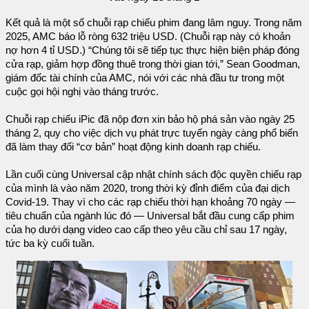
Kết quả là một số chuỗi rạp chiếu phim đang lâm nguy. Trong năm
2025, AMC báo lỗ ròng 632 triệu USD. (Chuỗi rạp này có khoản
nợ hơn 4 tỉ USD.) “Chúng tôi sẽ tiếp tục thực hiện biện pháp đóng
cửa rạp, giảm hợp đồng thuê trong thời gian tới,” Sean Goodman,
giám đốc tài chính của AMC, nói với các nhà đầu tư trong một
cuộc gọi hội nghị vào tháng trước.
Chuỗi rạp chiếu iPic đã nộp đơn xin bảo hộ phá sản vào ngày 25
tháng 2, quy cho việc dịch vụ phát trực tuyến ngày càng phổ biến
đã làm thay đổi “cơ bản” hoạt động kinh doanh rạp chiếu.
Lần cuối cùng Universal cập nhật chính sách độc quyền chiếu rạp
của mình là vào năm 2020, trong thời kỳ đỉnh điểm của đại dịch
Covid-19. Thay vì cho các rạp chiếu thời hạn khoảng 70 ngày —
tiêu chuẩn của ngành lúc đó — Universal bắt đầu cung cấp phim
của họ dưới dạng video cao cấp theo yêu cầu chỉ sau 17 ngày,
tức ba kỳ cuối tuần.