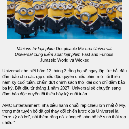
Minions từ loạt phim
Despicable Me
của Universal.
Universal cũng kiểm soát loạt phim
Fast and Furious,
Jurassic World
và
Wicked
Universal cho biết hôm 12 tháng 3 rằng họ sẽ ngay lập tức bắt đầu
đảm bảo cho các rạp chiếu độc quyền chiếu phim mới tối thiểu
năm kỳ cuối tuần, chấm dứt chính sách thời đại dịch chỉ đảm bảo
ba kỳ. Bắt đầu từ tháng 1 năm 2027, Universal sẽ chuyển sang
đảm bảo độc quyền tối thiểu bảy kỳ cuối tuần.
AMC Entertainment, nhà điều hành chuỗi rạp chiếu lớn nhất ở Mỹ,
trong một tuyên bố đã gọi thay đổi chiến lược của Universal là
“cực kỳ có lợi”, nói thêm rằng nó “củng cố toàn bộ hệ sinh thái rạp
chiếu.”