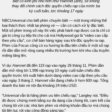
biệt có kinh phí nhỏ hơn như
Hamnet
(ảnh), sẽ không
thay đổi chính sách độc quyền chiếu rạp của mình: ba
kỳ cuối tuần, tức khoảng 17 ngày
NBCUniversal cho biết phim chuyên biệt — một trong những thể
loại thách thức nhất tại phòng vé — cần có cách xử lý đặc biệt.
Một số phim trong số này thì việc phát hành rạp được coi là chỉ có
giá trị công cụ tiếp thị cho cái mà Hollywood gọi là “video cao cấp
theo yêu cầu”, cơ chế bán hàng ngay sau khi độc quyền ra rạp.
Phim của Focus cũng có xu hướng là đầu tiên chiếu ở một số rạp
rồi dần dần mở rộng sang nhiều thị trường hơn khi nhu cầu truyền
miệng tăng lên.
Ví dụ:
Hamnet
đã đến 119 rạp vào ngày 26 tháng 11. Phim dần
dần mở rộng tới 1.996 rạp trong 10 ngày cuối tuần chiếu độc
quyền trước khi xuất hiện dưới dạng video cao cấp theo yêu cầu
vào ngày 3 tháng 2.
Hamnet
vẫn đang chiếu ở hơn 600 rạp. Tổng
doanh thu bán vé nội địa khoảng 24 triệu USD.
“Universal vẫn là hãng phim ưu tiên chiếu rạp,” Langley nói. “Điều
đó được chứng minh bằng sự đa dạng của chúng tôi, cam kết của
chúng tôi với các nhà làm phim và những khoản đầu tư mà chúng
tôi liên tục rót vào cộng đồng sáng tạo.”