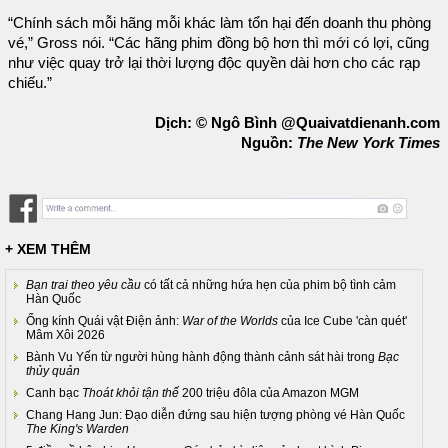
“Chính sách mỗi hãng mỗi khác làm tổn hại đến doanh thu phòng
vé,” Gross nói. “Các hãng phim đồng bộ hơn thì mới có lợi, cũng
như việc quay trở lại thời lượng độc quyền dài hơn cho các rạp
chiếu.”
Dịch: © Ngô Bình @Quaivatdienanh.com
Nguồn:
The New York Times
+ XEM THÊM
Bạn trai theo yêu cầu
có tất cả những hứa hẹn của phim bộ tình cảm
Hàn Quốc
Ống kính Quái vật Điện ảnh:
War of the Worlds
của Ice Cube 'càn quét'
Mâm Xôi 2026
Bành Vu Yến từ người hùng hành động thành cảnh sát hài trong
Bạc
thủy quản
Canh bạc
Thoát khỏi tận thế
200 triệu đôla của Amazon MGM
Chang Hang Jun: Đạo diễn đứng sau hiện tượng phòng vé Hàn Quốc
The King's Warden