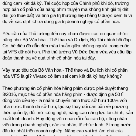
đúng cam kết đã ký. Tại cuộc họp của Chính phủ khi đó, trường
hợp bán cổ phần của hãng phim truyện mà không tính giá trị đất
đai (do thuê đất) và tính giá trị thương hiệu bằng 0 được xem là ví
dụ về xác định chưa đúng giá trị doanh nghiệp cổ phần hóa.
Yêu cầu của Thủ tướng đến nay chưa được các cơ quan chức
năng như Bộ Văn hóa - Thể thao và Du lịch, Bộ Tài chính hồi đáp.
Có thể điều đó dẫn đến mâu thuẫn giữa những người trong cuộc
tại VFS dữ dội hơn. Phó thủ tướng Vũ Đức Đam vừa yêu cầu lập
đoàn thanh tra về quá trình cổ phần hóa tại đây.
Vậy mục tiêu của Bộ Văn hóa - Thể thao và Du lịch khi cổ phần
hóa VFS là gì? Vivaso có làm sai cam kết đã ký hay không?
Theo phương án cổ phần hóa hãng phim được phê duyệt tháng
3/2016, mục tiêu cổ phần hóa hãng phim - được định giá 50 tỉ
đồng vốn điều lệ - là nhằm chuyển hình thức sở hữu 100% vốn
nhà nước thành đa sở hữu, tạo sự thay đổi căn bản về phương
thức quản lý, đổi mới công nghệ, nâng cao năng lực tài chính, sản
xuất kinh doanh. Huy động vốn nhàn rỗi của cán bộ, công nhân
viên trong doanh nghiệp, các cá nhân, tổ chức kinh tế trong nước
đầu tư phát triển doanh nghiệp. Nâng cao vai trò làm chủ của