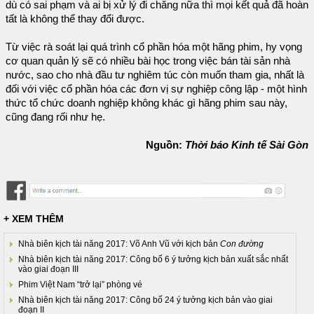
dù có sai phạm và ai bị xử lý đi chăng nữa thì mọi kết quả đã hoàn
tất là không thể thay đổi được.
Từ việc rà soát lại quá trình cổ phần hóa một hãng phim, hy vọng
cơ quan quản lý sẽ có nhiều bài học trong việc bán tài sản nhà
nước, sao cho nhà đầu tư nghiêm túc còn muốn tham gia, nhất là
đối với việc cổ phần hóa các đơn vị sự nghiệp công lập - một hình
thức tổ chức doanh nghiệp không khác gì hãng phim sau này,
cũng đang rối như hẹ.
Nguồn:
Thời báo Kinh tế Sài Gòn
+ XEM THÊM
Nhà biên kịch tài năng 2017: Võ Anh Vũ với kịch bản
Con đường
Nhà biên kịch tài năng 2017: Công bố 6 ý tưởng kịch bản xuất sắc nhất
vào giai đoạn III
Phim Việt Nam “trở lại” phòng vé
Nhà biên kịch tài năng 2017: Công bố 24 ý tưởng kịch bản vào giai
đoạn II