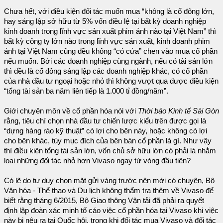
Chưa hết, với điều kiện đối tác muốn mua “không là cổ đông lớn,
hay sáng lập sở hữu từ 5% vốn điều lệ tại bất kỳ doanh nghiệp
kinh doanh trong lĩnh vực sản xuất phim ảnh nào tại Việt Nam” thì
bất kỳ công ty lớn nào trong lĩnh vực sản xuất, kinh doanh phim
ảnh tại Việt Nam cũng đều không “có cửa” chen vào mua cổ phần
nếu muốn. Bởi các doanh nghiệp cùng ngành, nếu có tài sản lớn
thì đều là cổ đông sáng lập các doanh nghiệp khác, có cổ phần
của nhà đầu tư ngoại hoặc nhỏ thì không vượt qua được điều kiện
“tổng tài sản ba năm liên tiếp là 1.000 tỉ đồng/năm”.
Giới chuyên môn về cổ phần hóa nói với
Thời báo Kinh tế Sài Gòn
rằng, tiêu chí chọn nhà đầu tư chiến lược kiểu trên được gọi là
“dựng hàng rào kỹ thuật” có lợi cho bên này, hoặc không có lợi
cho bên khác, tùy mục đích của bên bán cổ phần là gì. Như vậy
thì điều kiện tổng tài sản lớn, vốn chủ sở hữu lớn có phải là nhằm
loại những đối tác nhỏ hơn Vivaso ngay từ vòng đầu tiên?
Có lẽ do tư duy chọn mặt gửi vàng trước nên mới có chuyện, Bộ
Văn hóa - Thể thao và Du lịch không thẩm tra thêm về Vivaso để
biết rằng tháng 6/2015, Bộ Giao thông Vận tải đã phải ra quyết
định lập đoàn xác minh tố cáo việc cổ phần hóa tại Vivaso khi việc
này bị nêu ra tại Quốc hội, trong khi đối tác mua Vivaso và đối tác