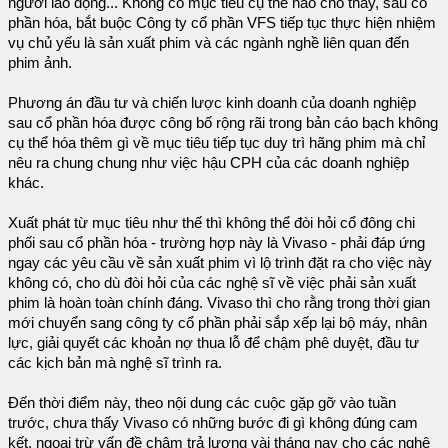
người lao động... Không có mục tiêu cụ thể nào cho thấy, sau cổ
phần hóa, bắt buộc Công ty cổ phần VFS tiếp tục thực hiện nhiệm
vụ chủ yếu là sản xuất phim và các ngành nghề liên quan đến
phim ảnh.
Phương án đầu tư và chiến lược kinh doanh của doanh nghiệp
sau cổ phần hóa được công bố rộng rãi trong bản cáo bạch không
cụ thể hóa thêm gì về mục tiêu tiếp tục duy trì hãng phim mà chỉ
nêu ra chung chung như việc hậu CPH của các doanh nghiệp
khác.
Xuất phát từ mục tiêu như thế thì không thể đòi hỏi cổ đông chi
phối sau cổ phần hóa - trường hợp này là Vivaso - phải đáp ứng
ngay các yêu cầu về sản xuất phim vì lộ trình đặt ra cho việc này
không có, cho dù đòi hỏi của các nghệ sĩ về việc phải sản xuất
phim là hoàn toàn chính đáng. Vivaso thì cho rằng trong thời gian
mới chuyển sang công ty cổ phần phải sắp xếp lại bộ máy, nhân
lực, giải quyết các khoản nợ thua lỗ để chậm phê duyệt, đầu tư
các kịch bản mà nghệ sĩ trình ra.
Đến thời điểm này, theo nội dung các cuộc gặp gỡ vào tuần
trước, chưa thấy Vivaso có những bước đi gì không đúng cam
kết, ngoại trừ vấn đề chậm trả lương vài tháng nay cho các nghệ