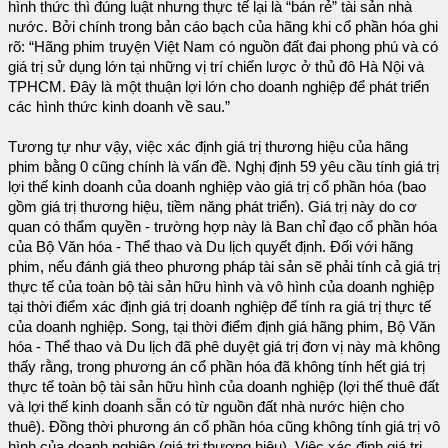
hình thức thì đúng luật nhưng thực tế lại là “bán rẻ” tài sản nhà
nước. Bởi chính trong bản cáo bạch của hãng khi cổ phần hóa ghi
rõ: “Hãng phim truyện Việt Nam có nguồn đất đai phong phú và có
giá trị sử dụng lớn tại những vị trí chiến lược ở thủ đô Hà Nội và
TPHCM. Đây là một thuận lợi lớn cho doanh nghiệp để phát triển
các hình thức kinh doanh về sau.”
Tương tự như vậy, việc xác định giá trị thương hiệu của hãng
phim bằng 0 cũng chính là vấn đề. Nghị định 59 yêu cầu tính giá trị
lợi thế kinh doanh của doanh nghiệp vào giá trị cổ phần hóa (bao
gồm giá trị thương hiệu, tiềm năng phát triển). Giá trị này do cơ
quan có thẩm quyền - trường hợp này là Ban chỉ đạo cổ phần hóa
của Bộ Văn hóa - Thể thao và Du lịch quyết định. Đối với hãng
phim, nếu đánh giá theo phương pháp tài sản sẽ phải tính cả giá trị
thực tế của toàn bộ tài sản hữu hình và vô hình của doanh nghiệp
tại thời điểm xác định giá trị doanh nghiệp để tính ra giá trị thực tế
của doanh nghiệp. Song, tại thời điểm định giá hãng phim, Bộ Văn
hóa - Thể thao và Du lịch đã phê duyệt giá trị đơn vị này mà không
thấy rằng, trong phương án cổ phần hóa đã không tính hết giá trị
thực tế toàn bộ tài sản hữu hình của doanh nghiệp (lợi thế thuê đất
và lợi thế kinh doanh sẵn có từ nguồn đất nhà nước hiện cho
thuê). Đồng thời phương án cổ phần hóa cũng không tính giá trị vô
hình của doanh nghiệp (giá trị thương hiệu). Việc xác định giá trị