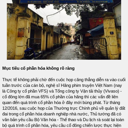
Mục tiêu cổ phần hóa không rõ ràng
Thực tế không phải chờ đến cuộc họp căng thẳng diễn ra vào cuối
tuần trước của cán bộ, nghệ sĩ Hãng phim truyện Việt Nam (nay
là Công ty cổ phần VFS) và Tổng công ty Vận tải thủy (Vivaso) -
cổ đông lớn đã mua 65% cổ phần của hãng thì các vấn đề liên
quan đến quá trình cổ phần hóa ở đây mới bùng phát. Từ tháng
12/2016, sau cuộc họp của Thường trực Chính phủ về quản lý đất
đai trong cổ phần hóa doanh nghiệp nhà nước, Thủ tướng đã có
văn bản yêu cầu Bộ Văn hóa - Thể thao và Du lịch rà soát lại toàn
bộ quá trình cổ phần hóa, yêu cầu cổ đông chiến lược thực hiện