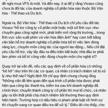
đề nghị mua VFS là một. Và đến nay, ít ai để ý rằng Vivaso cũng
chưa là đối tác của doanh nghiệp cổ phần hóa nào thuộc Bộ Văn
hóa - Thể thao và Du lịch.
Ngoài ra, Bộ Văn hóa - Thể thao và Du lịch chỉ yêu cầu đối tác
Vivaso “hỗ trợ công ty cổ phần một hoặc một số lĩnh vực như
chuyển giao công nghệ mới, phát triển mở rộng thị trường... trong
lĩnh vực sản xuất phim và văn hóa điện ảnh” hay cam kết bằng
văn bản hỗ trợ doanh nghiệp cổ phần hóa bố trí việc làm đúng
năng lực, chuyên môn công tác của người lao động... Nếu chỉ đặt
yêu cầu hỗ trợ, vậy lấy đâu ra điều kiện bắt buộc nhà đầu tư phải
làm phim và bố trí công việc đúng chuyên môn cho nghệ sĩ?
Quay trở lại vấn đề, nếu các quy định về cổ phần hóa có những
“kẽ hở” như trên thì các cơ quan, cá nhân có trách nhiệm sẽ bị xử
lý như thế nào? Nghị định 59 chỉ quy định chung chung rằng
“Những vấn đề liên quan đến quá trình cổ phần hóa được phát
hiện qua công tác thanh tra, kiểm tra sau khi doanh nghiệp đã
chính thức chuyển thành công ty cổ phần thì mọi tổ chức, cá nhân
gây ra tổn thất phải chịu trách nhiệm bồi thường theo quy định
hiện hành. Trường hợp có dấu hiệu vi phạm phát luật về hình sự
thì chuyển sang cơ quan điều tra để xử lý.” Điều đó cho thấy, cho