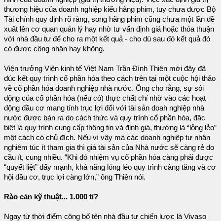
thương hiệu của doanh nghiệp kiểu hãng phim, tuy chưa được Bộ
Tài chính quy định rõ ràng, song hãng phim cũng chưa một lần đề
xuất lên cơ quan quản lý hay nhờ tư vấn định giá hoặc thỏa thuận
với nhà đầu tư để cho ra một kết quả - cho dù sau đó kết quả đó
có được công nhận hay không.
Viện trưởng Viện kinh tế Việt Nam Trần Đình Thiên mới đây đã
đúc kết quy trình cổ phần hóa theo cách trên tại một cuộc hội thảo
về cổ phần hóa doanh nghiệp nhà nước. Ông cho rằng, sự sôi
động của cổ phần hóa (nếu có) thực chất chỉ nhờ vào các hoạt
động đầu cơ mang tính trục lợi đối với tài sản doah nghiệp nhà
nước được bán ra do cách thức và quy trình cổ phần hóa, đặc
biệt là quy trình cung cấp thông tin và định giá, thường là “lỏng lẻo”
một cách có chủ đích. Nếu vì vậy mà các doanh nghiệp tư nhân
nghiêm túc ít tham gia thì giá tài sản của Nhà nước sẽ càng rẻ do
cầu ít, cung nhiều. “Khi đó nhiệm vụ cổ phần hóa càng phải được
“quyết liệt” đẩy mạnh, khả năng lỏng lẻo quy trình càng tăng và cơ
hội đầu cơ, trục lợi càng lớn,” ông Thiên nói.
Rào cản kỹ thuật... 1.000 tỉ?
Ngay từ thời điểm công bố tên nhà đầu tư chiến lược là Vivaso