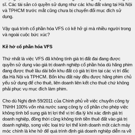
sĩ. Các tài sản có quyền sử dụng như các khu đất vàng tại Hà Nội
và TPHCM trước mắt cũng chưa bị chuyển đổi mục đích sử
dụng.
Vậy quá trình cổ phần hóa VFS có kẽ hở gì mà nhiều người trong
và ngoài cuộc bức xúc?
Kẽ hở cổ phần hóa VFS
Thứ nhất là việc VFS đã không tính giá trị đất đai đang được
quyền sử dụng vào giá trị doanh nghiệp cổ phần hóa dù hãng phim
đang được thuê lâu dài bốn khu đất có giá trị lớn tại các vị trí đắc
địa Hà Nội và TPHCM. Bốn khu đất này đều được hãng phim chủ
yếu sử dụng để cho thuê, liên doanh liên kết cho thuê chứ không
phải phục vụ mục đích làm phim.
Cho dù Nghị định 59/2011 của Chính phủ về việc chuyển công ty
TNHH 100% vốn nhà nước sang công ty cổ phần cho phép việc
không tính bổ sung giá trị lợi thế vị trí địa lý khi xác định giá trị
doanh nghiệp, đồng thời cũng không tính tiền thuê đất vào giá trị
doanh nghiệp, song việc loại trừ lợi thế kinh doanh một cách máy
móc chính là khe hở để quá trình định giá doanh nghiệp diễn ra về