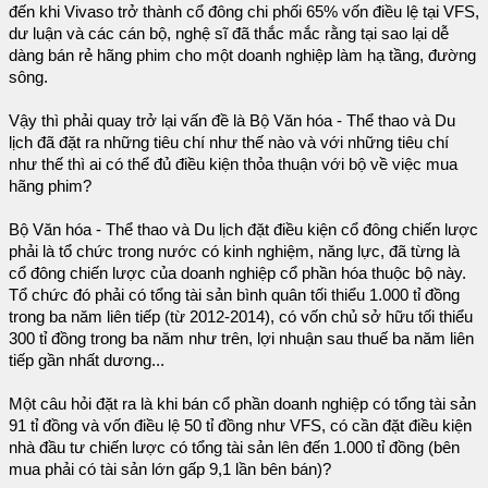
đến khi Vivaso trở thành cổ đông chi phối 65% vốn điều lệ tại VFS,
dư luận và các cán bộ, nghệ sĩ đã thắc mắc rằng tại sao lại dễ
dàng bán rẻ hãng phim cho một doanh nghiệp làm hạ tầng, đường
sông.
Vậy thì phải quay trở lại vấn đề là Bộ Văn hóa - Thể thao và Du
lịch đã đặt ra những tiêu chí như thế nào và với những tiêu chí
như thế thì ai có thể đủ điều kiện thỏa thuận với bộ về việc mua
hãng phim?
Bộ Văn hóa - Thể thao và Du lịch đặt điều kiện cổ đông chiến lược
phải là tổ chức trong nước có kinh nghiệm, năng lực, đã từng là
cổ đông chiến lược của doanh nghiệp cổ phần hóa thuộc bộ này.
Tổ chức đó phải có tổng tài sản bình quân tối thiểu 1.000 tỉ đồng
trong ba năm liên tiếp (từ 2012-2014), có vốn chủ sở hữu tối thiểu
300 tỉ đồng trong ba năm như trên, lợi nhuận sau thuế ba năm liên
tiếp gần nhất dương...
Một câu hỏi đặt ra là khi bán cổ phần doanh nghiệp có tổng tài sản
91 tỉ đồng và vốn điều lệ 50 tỉ đồng như VFS, có cần đặt điều kiện
nhà đầu tư chiến lược có tổng tài sản lên đến 1.000 tỉ đồng (bên
mua phải có tài sản lớn gấp 9,1 lần bên bán)?