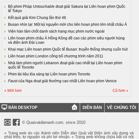
Bộ phim Pháp
Untouchable
đoạt giải Sakura tại Liên hoan phim Quốc
tế Tokyo
Kết quả giải Kim Chung lần thứ 46
Busan nhìn lại: Một kỷ nguyên mới cho liên hoan phim lớn nhất châu Á
Viện hàn lâm chốt danh sách hạng mục phim nước ngoài
Liên hoan phim châu Á Hồng Kông đề cao các phim siêu người hùng
và điện ảnh Đài Loan
Khai mạc Liên hoan phim Quốc tế Busan: truyền thống nhưng cuốn hút
Liên hoan phim London công bố chương trình năm 2011
Nhà làm phim người Lebanon đoạt giải cao nhất tại Liên hoan phim
quốc tế Toronto
Phim tài liệu tỏa sáng tại Liên hoan phim Toronto
Faust
của Nga đoạt giải thưởng cao nhất Liên hoan phim Venice
« Mới hơn
Cũ hơn »
BẢN DESKTOP
DIỄN ĐÀN
VỀ CHÚNG TÔI
© Quaivatdienanh.com, since 2010
» Trang web do các thành viên Diễn đàn Quái vật Điện ảnh xây dựng và
phát triển, tự nguyện và phi lợi nhuận. » Trang web không chứa bất cứ nội