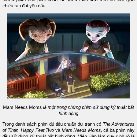
chiếu rạp đạt yêu cầu.
Mars Needs Moms
là một trong những phim sử dụng kỹ thuật bắt
hình động
Trong danh sách phim đủ tiêu chuẩn dự tranh có
The Adventures
of Tintin
,
Happy Feet Two
và
Mars Needs Moms
, cả ba phim này
đều sử dụng kỹ thuật bắt hình động. Viện Hàn lâm quy định rõ là