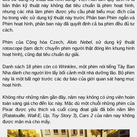
bản thân kỹ thuật này không đạt tiêu chuẩn là phim hoạt hình,
nhưng các nhà làm phim được yêu cầu phát biểu mục đích của
họ trong việc sử dụng kỹ thuật này trước Phân ban Phim ngắn và
Phim hoạt hình, phân ban này đã quyết định cả ba phim đều đủ tư
cách.
Phim của Cộng hòa Czech,
Alois Nebel
, sử dụng kỹ thuật
rotoscope (tạm dịch: chuyển phim người thật đóng lên khung hình
hoạt hình), cũng đạt tiêu chuẩn dự giải.
Danh sách 18 phim còn có
Wrinkles
, một phim nói tiếng Tây Ban
Nha dành cho người lớn lấy bối cảnh một nhà dưỡng lão. Bộ phim
này là một bất ngờ trước các dự báo của giới quan sát hạng mục
hoạt hình.
Không như những năm gần đây, năm nay không có ứng viên hoàn
toàn sáng giá cho đến lúc này. Mặc dù một chuỗi những phim của
Pixar được yêu thích và cuối cùng đoạt giải đã bốn năm liền
(
Ratatouille, Wall-E, Up, Toy Story 3
),
Cars 2
của năm nay không
được mặn mà cho mấy.