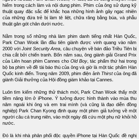
hiểm trong cách làm và nội dung phim. Phim của ông sử dụng kỹ
thuật quay đặc sắc để khắc họa những hình ảnh gây ngạc nhiên
của những đứa trẻ bị làm tê liệt, chữa răng bằng búa, và phẫu
thuật gân gót chân dưới nước.
Nằm trong số những nhà làm phim danh tiếng nhất Hàn Quốc,
Park Chan Wook lần đầu tiên giành được vinh quang vào năm
2000 với
Joint Security Area
, câu chuyện về bán đảo Triều Tiên bị
chia cắt bởi chiến tranh. Bốn năm sau, ông giành giải Grand Prix
của Liên hoan phim Cannes cho
Old Boy
, tác phẩm thứ hai trong
bộ ba phim về đề tài báo thù của ông và giờ là một tác phẩm Hàn
Quốc kinh điển. Trong năm 2009, phim điện ảnh
Thirst
của ông đã
giành Giải thưởng của Hội đồng giám khảo tại Cannes.
Luôn tìm kiếm những thử thách mới, Park Chan Wook thấy một
tiềm năng lớn ở iPhone. Ý tưởng được hình thành vào mùa thu
năm ngoái khi ông và em trai mình (và cũng là đạo diễn đồng
nghiệp) Park Chan Kyong định quay một phim giả tưởng về một
người câu cá trung niên, vào một ngày đã cứu một phụ nữ khỏi hồ
nước.
Đó là khi nhà phân phối độc quyền iPhone tại Hàn Quốc đề nghị