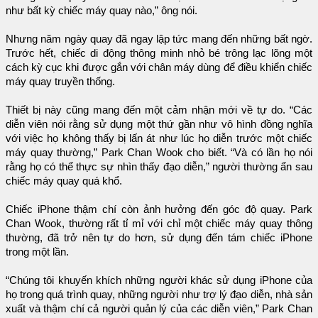
như bất kỳ chiếc máy quay nào,” ông nói.
Nhưng năm ngày quay đã ngay lập tức mang đến những bất ngờ.
Trước hết, chiếc di động thông minh nhỏ bé trông lạc lõng một
cách kỳ cục khi được gắn với chân máy dùng để điều khiển chiếc
máy quay truyền thống.
Thiết bị này cũng mang đến một cảm nhận mới về tự do. “Các
diễn viên nói rằng sử dụng một thứ gần như vô hình đồng nghĩa
với việc họ không thấy bị lấn át như lúc họ diễn trước một chiếc
máy quay thường,” Park Chan Wook cho biết. “Và có lần họ nói
rằng họ có thể thực sự nhìn thấy đạo diễn,” người thường ẩn sau
chiếc máy quay quá khổ.
Chiếc iPhone thậm chí còn ảnh hưởng đến góc độ quay. Park
Chan Wook, thường rất tỉ mỉ với chỉ một chiếc máy quay thông
thường, đã trở nên tự do hơn, sử dụng đến tám chiếc iPhone
trong một lần.
“Chúng tôi khuyến khích những người khác sử dụng iPhone của
họ trong quá trình quay, những người như trợ lý đạo diễn, nhà sản
xuất và thậm chí cả người quản lý của các diễn viên,” Park Chan