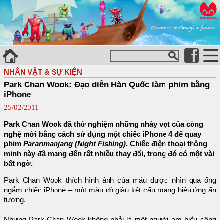
NHÂN VẬT & SỰ KIỆN
Park Chan Wook: Đạo diễn Hàn Quốc làm phim bằng
iPhone
25/02/2011
Park Chan Wook đã thử nghiệm những nhảy vọt của công
nghệ mới bằng cách sử dụng một chiếc iPhone 4 để quay
phim
Paranmanjang (Night Fishing)
. Chiếc điện thoại thông
minh này đã mang đến rất nhiều thay đổi, trong đó có một vài
bất ngờ.
Park Chan Wook thích hình ảnh của máu được nhìn qua ống
ngắm chiếc iPhone – một màu đỏ giàu kết cấu mang hiệu ứng ấn
tượng.
Nhưng Park Chan Wook không phải là một người am hiểu công