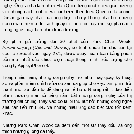
nghệ. Ông là nhà làm phim Hàn Quốc từng đoạt nhiều giải thưởng
với phong cách kinh dị và hài hước theo kiểu Quentin Tarantino.
Dự án gần đây nhất của ông được chú ý không phải bởi những
cảnh máu me mà do cách quay có thể cho thấy một sự phá cách
trong nghệ thuật làm phim khoa trương.
Bộ phim giả tưởng dài 30 phút của Park Chan Wook,
Paranmanjang (Ups and Downs)
, sẽ trình chiếu lần đầu tiên tại
các rạp Seoul vào ngày 27/1, được quay hoàn toàn bằng phiên
bản mới nhất của chiếc điện thoại thông minh biểu tượng cho
công ty Apple, iPhone 4.
Trong nhiều năm, những công nghệ mới như máy quay kỹ thuật
số và phần mềm chỉnh sửa có sẵn đã giúp cho việc làm phim trở
thành một sự đầu tư dễ dàng và rẻ hơn. Nhưng rất ít đạo diễn
phim thương mại nổi tiếng nắm bắt những công nghệ của thị
trường đại chúng, thay vào đó lại bị thu hút bởi những công nghệ
siêu tân tiến như 3-D và những hiệu ứng đặc biệt cực tốn kém
khác.
Nhưng Park Chan Wook đã đem đến một sự thay đổi. Và ông
thích những gì ông đã thấy.