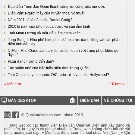
Đạo diễn Yoon Jae Geun thành công với công việc mơ ước
Diệp Vấn: Người thầy của huyền thoại võ thuật
Năm 2011 sẽ là năm của Daniel Craig?
2010 là năm của phụ nữ, cả trước và sau ống kính
Thái Minh Lượng và một kiểu làm phim khác
Jung Sung Il: Nhà phê bình phim đánh cược danh tiếng vào tác phẩm
điện ảnh đầu tay
X-Men: First Class
, January Jones làm quen với trang phục khêu gợi,
"kỳ dị"
Pixar đang hướng đến đâu?
Tác phẩm nhỏ của bậc thầy điện ảnh Trung Quốc
Tom Cruise hay Leonardo DiCaprio: ai là vua của Hollywood?
« Mới hơn
Cũ hơn »
BẢN DESKTOP
DIỄN ĐÀN
VỀ CHÚNG TÔI
© Quaivatdienanh.com, since 2010
» Trang web do các thành viên Diễn đàn Quái vật Điện ảnh xây dựng và
phát triển, tự nguyện và phi lợi nhuận. » Trang web không chứa bất cứ nội
dung quảng cáo nào. » Mọi hoạt động tuân thủ luật pháp Việt Nam. » Chỉ