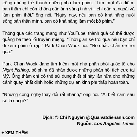
công chúng trở thành những nhà làm phim. “Tìm một địa điểm,
bạn thậm chí còn không cần ánh sáng tinh vi – chỉ cần ra ngoài và
làm phim thôi,” ông nói. “Ngày nay, nếu bạn có khả năng nuôi
sống bản thân mình, bạn có khả năng làm một bộ phim.”
Thông qua các trang mạng như YouTube, thành quả có thể được
quảng bá theo lối truyền miệng. “Thời gian sẽ trôi qua nếu bạn chỉ
đi xem phim ở rạp,” Park Chan Wook nói. “Nó chắc chắn sẽ trôi
qua.”
Park Chan Wook đang tìm kiếm một nhà phân phối quốc tế cho
Night Fishing
, bộ phim đã nhận được những phản hồi tích cực tại
Mỹ. Ông thậm chí có thể sử dụng thiết bị này lần nữa cho những
cảnh quay nhất định hoặc những dự án kinh phí thấp hoàn toàn.
“Nhưng công nghệ thay đổi rất nhanh,” ông nói. “Ai biết năm sau
sẽ là cái gì?”
Dịch: © Chi Nguyễn @Quaivatdienanh.com
Nguồn:
Los Angeles Times
+ XEM THÊM