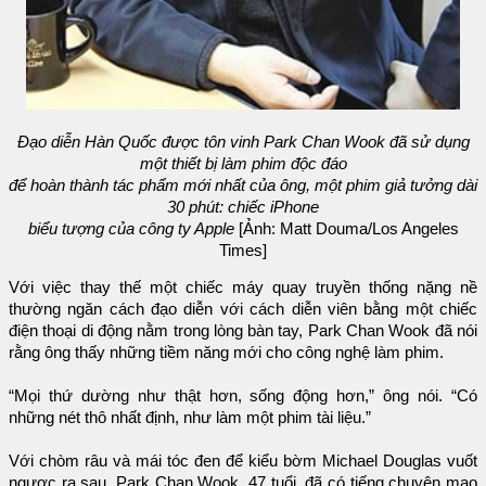
Đạo diễn Hàn Quốc được tôn vinh Park Chan Wook đã sử dụng
một thiết bị làm phim độc đáo
để hoàn thành tác phẩm mới nhất của ông, một phim giả tưởng dài
30 phút: chiếc iPhone
biểu tượng của công ty Apple
[Ảnh: Matt Douma/Los Angeles
Times]
Với việc thay thế một chiếc máy quay truyền thống nặng nề
thường ngăn cách đạo diễn với cách diễn viên bằng một chiếc
điện thoại di động nằm trong lòng bàn tay, Park Chan Wook đã nói
rằng ông thấy những tiềm năng mới cho công nghệ làm phim.
“Mọi thứ dường như thật hơn, sống động hơn,” ông nói. “Có
những nét thô nhất định, như làm một phim tài liệu.”
Với chòm râu và mái tóc đen để kiểu bờm Michael Douglas vuốt
ngược ra sau, Park Chan Wook, 47 tuổi, đã có tiếng chuyên mạo