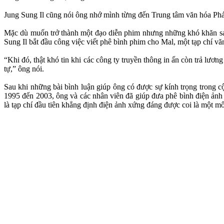
Jung Sung Il cũng nói ông nhớ mình từng đến Trung tâm văn hóa Ph
Mặc dù muốn trở thành một đạo diễn phim nhưng những khó khăn sau
Sung Il bắt đầu công việc viết phê bình phim cho Mal, một tạp chí v
“Khi đó, thật khó tin khi các công ty truyền thông in ấn còn trả lươ
tự,” ông nói.
Sau khi những bài bình luận giúp ông có được sự kính trọng trong c
1995 đến 2003, ông và các nhân viên đã giúp đưa phê bình điện ảnh 
là tạp chí đầu tiên khẳng định điện ảnh xứng đáng được coi là một mô