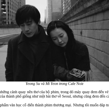
Yeong Su và Mi Yeon trong
Cafe Noir
à những cảnh quay nên thơ của bộ phim, trong đó máy quay đem đến vẻ 
a thành phố giống như một bài thơ về Seoul, nhưng cũng đem đến cảm
ác phẩm văn học cổ điển thành phim thương mại. Nhưng tôi muốn đáp t