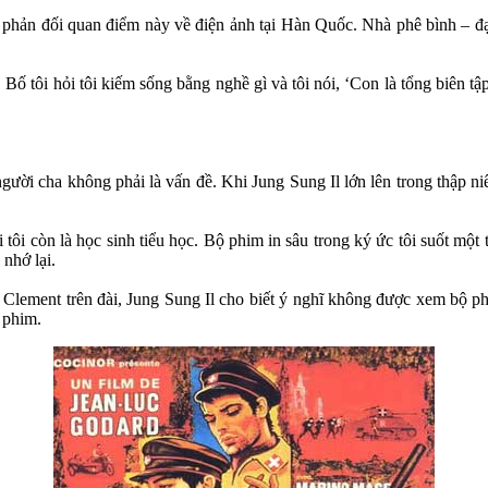
c phản đối quan điểm này về điện ảnh tại Hàn Quốc. Nhà phê bình – đạ
Bố tôi hỏi tôi kiếm sống bằng nghề gì và tôi nói, ‘Con là tổng biên tậ
 người cha không phải là vấn đề. Khi Jung Sung Il lớn lên trong thập 
i tôi còn là học sinh tiểu học. Bộ phim in sâu trong ký ức tôi suốt một
nhớ lại.
Clement trên đài, Jung Sung Il cho biết ý nghĩ không được xem bộ p
 phim.