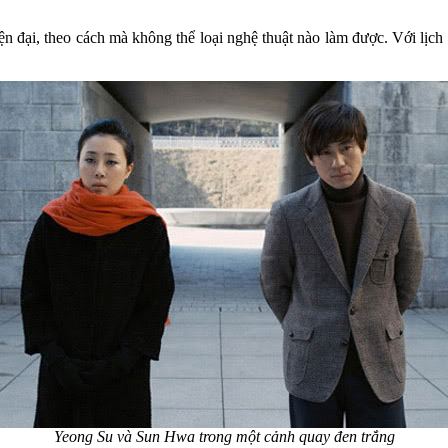
n đại, theo cách mà không thể loại nghệ thuật nào làm được. Với lịch 
Yeong Su và Sun Hwa trong một cảnh quay đen trắng