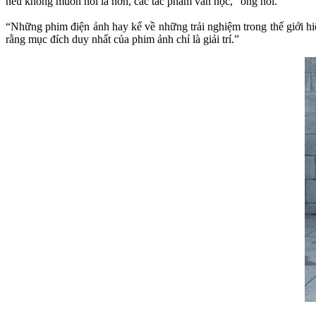
nếu không muốn nói là hơn, các tác phẩm văn học,” ông nói.
“Những phim điện ảnh hay kể về những trải nghiệm trong thế giới hiệ
rằng mục đích duy nhất của phim ảnh chỉ là giải trí.”