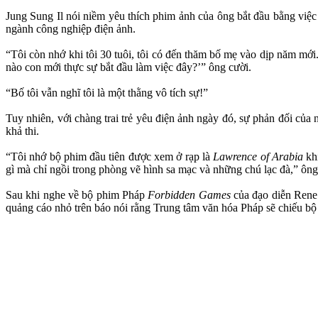
Jung Sung Il nói niềm yêu thích phim ảnh của ông bắt đầu bằng việ
ngành công nghiệp điện ảnh.
“Tôi còn nhớ khi tôi 30 tuôi, tôi có đến thăm bố mẹ vào dịp năm mới. 
nào con mới thực sự bắt đầu làm việc đây?’” ông cười.
“Bố tôi vẫn nghĩ tôi là một thằng vô tích sự!”
Tuy nhiên, với chàng trai trẻ yêu điện ảnh ngày đó, sự phản đối của
khả thi.
“Tôi nhớ bộ phim đầu tiên được xem ở rạp là
Lawrence of Arabia
kh
gì mà chỉ ngồi trong phòng vẽ hình sa mạc và những chú lạc đà,” ông 
Sau khi nghe về bộ phim Pháp
Forbidden Games
của đạo diễn Rene 
quảng cáo nhỏ trên báo nói rằng Trung tâm văn hóa Pháp sẽ chiếu bộ