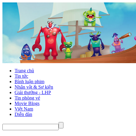
Trang chủ
Tin tức
Bình luận phim
Nhân vật & Sự kiện
Giải thưởng - LHP
Tin phòng vé
Movie Blogs
Việt Nam
Diễn đàn