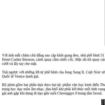
Với ánh mắt chăm chú đằng sau cặp kính gọng đen, nhà phê bình 51 tu
Henri Cartier Bresson, cảnh quay cầm chiếc cốc. Mặc dù tôi quay cản
cười và lấy tay che mặt.
Trái ngược với những lời tự phê bình của Jung Sung Il,
Cafe Noir
nh
Quốc tế Venice danh giá.
Bộ phim gồm hai phần dựa theo hai tác phẩm văn học kinh điển
Th
trung học dạy môn âm nhạc, đau khổ khi phải kết thúc mối tình vụn
gái anh gặp khi đang đi dạo gần suối Cheonggye ở trung tâm Seoul.