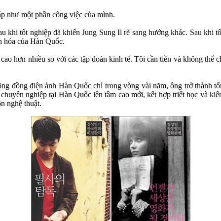
áp như một phần công việc của mình.
 khi tốt nghiệp đã khiến Jung Sung Il rẽ sang hướng khác. Sau khi 
ăn hóa của Hàn Quốc.
ng cao hơn nhiều so với các tập đoàn kinh tế. Tôi cần tiền và không th
ộng đồng điện ảnh Hàn Quốc chỉ trong vòng vài năm, ông trở thành tổ
chuyên nghiệp tại Hàn Quốc lên tầm cao mới, kết hợp triết học và ki
n nghệ thuật.