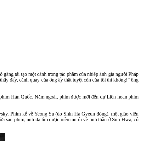
cố gắng tái tạo một cảnh trong tác phẩm của nhiếp ảnh gia người Pháp
hấy đấy, cảnh quay của ông ấy thật tuyệt còn của tôi thì không!” ông
ình phim Hàn Quốc. Năm ngoái, phim được mời đến dự Liên hoan phim
sky. Phim kể về Yeong Su (do Shin Ha Gyeun đóng), một giáo viên
ửa sau phim, anh đã tìm được niềm an ủi về tinh thần ở Sun Hwa, cô