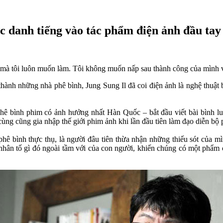
c danh tiếng vào tác phẩm điện ảnh đầu tay
u mà tôi luôn muốn làm. Tôi không muốn nấp sau thành công của mình v
a thành những nhà phê bình, Jung Sung Il đã coi điện ảnh là nghệ thuậ
hê bình phim có ảnh hưởng nhất Hàn Quốc – bắt đầu viết bài bình lu
ng cũng gia nhập thế giới phim ảnh khi lần đầu tiên làm đạo diễn bộ 
hê bình thực thụ, là người đâu tiên thừa nhận những thiếu sót của mì
 nhân tố gì đó ngoài tầm với của con người, khiến chúng có một phẩm c