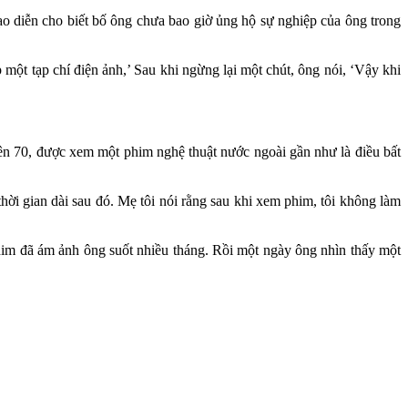
o diễn cho biết bố ông chưa bao giờ ủng hộ sự nghiệp của ông trong
p một tạp chí điện ảnh,’ Sau khi ngừng lại một chút, ông nói, ‘Vậy khi
niên 70, được xem một phim nghệ thuật nước ngoài gần như là điều bất
 thời gian dài sau đó. Mẹ tôi nói rằng sau khi xem phim, tôi không làm
him đã ám ảnh ông suốt nhiều tháng. Rồi một ngày ông nhìn thấy một