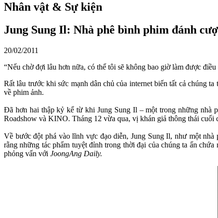
Nhân vật & Sự kiện
Jung Sung Il: Nhà phê bình phim đánh cượ
20/02/2011
“Nếu chờ đợi lâu hơn nữa, có thể tôi sẽ không bao giờ làm được điề
Rất lâu trước khi sức mạnh dân chủ của internet biến tất cả chúng t
về phim ảnh.
Đã hơn hai thập kỷ kể từ khi Jung Sung Il – một trong những nhà p
Roadshow và KINO. Tháng 12 vừa qua, vị khán giả thông thái cuối cù
Về bước đột phá vào lĩnh vực đạo diễn, Jung Sung Il, như một nhà p
rằng những tác phẩm tuyệt đỉnh trong thời đại của chúng ta ẩn chứa
phỏng vấn với
JoongAng Daily.