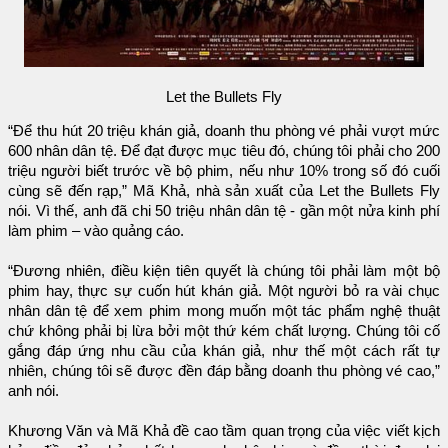
Let the Bullets Fly
“Để thu hút 20 triệu khán giả, doanh thu phòng vé phải vượt mức
600 nhân dân tệ. Để đạt được mục tiêu đó, chúng tôi phải cho 200
triệu người biết trước về bộ phim, nếu như 10% trong số đó cuối
cùng sẽ đến rạp,” Mã Khả, nhà sản xuất của Let the Bullets Fly
nói. Vì thế, anh đã chi 50 triệu nhân dân tệ - gần một nửa kinh phí
làm phim – vào quảng cáo.
“Đương nhiên, điều kiện tiên quyết là chúng tôi phải làm một bộ
phim hay, thực sự cuốn hút khán giả. Một người bỏ ra vài chục
nhân dân tệ để xem phim mong muốn một tác phẩm nghệ thuật
chứ không phải bị lừa bởi một thứ kém chất lượng. Chúng tôi cố
gắng đáp ứng nhu cầu của khán giả, như thế một cách rất tự
nhiên, chúng tôi sẽ được đền đáp bằng doanh thu phòng vé cao,”
anh nói.
Khương Văn và Mã Khả đề cao tầm quan trọng của việc viết kịch