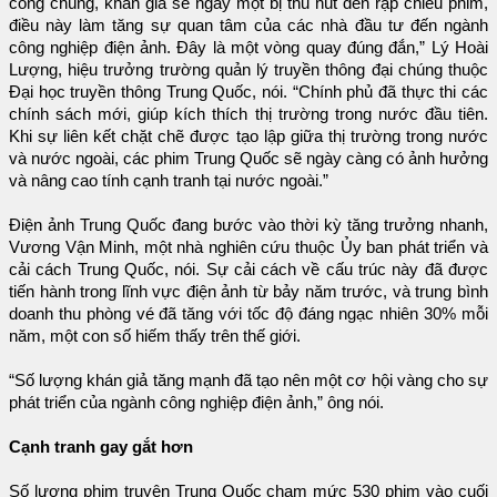
công chúng, khán giả sẽ ngày một bị thu hút đến rạp chiếu phim,
điều này làm tăng sự quan tâm của các nhà đầu tư đến ngành
công nghiệp điện ảnh. Đây là một vòng quay đúng đắn,” Lý Hoài
Lượng, hiệu trưởng trường quản lý truyền thông đại chúng thuộc
Đại học truyền thông Trung Quốc, nói. “Chính phủ đã thực thi các
chính sách mới, giúp kích thích thị trường trong nước đầu tiên.
Khi sự liên kết chặt chẽ được tạo lập giữa thị trường trong nước
và nước ngoài, các phim Trung Quốc sẽ ngày càng có ảnh hưởng
và nâng cao tính cạnh tranh tại nước ngoài.”
Điện ảnh Trung Quốc đang bước vào thời kỳ tăng trưởng nhanh,
Vương Vận Minh, một nhà nghiên cứu thuộc Ủy ban phát triển và
cải cách Trung Quốc, nói. Sự cải cách về cấu trúc này đã được
tiến hành trong lĩnh vực điện ảnh từ bảy năm trước, và trung bình
doanh thu phòng vé đã tăng với tốc độ đáng ngạc nhiên 30% mỗi
năm, một con số hiếm thấy trên thế giới.
“Số lượng khán giả tăng mạnh đã tạo nên một cơ hội vàng cho sự
phát triển của ngành công nghiệp điện ảnh,” ông nói.
Cạnh tranh gay gắt hơn
Số lượng phim truyện Trung Quốc chạm mức 530 phim vào cuối