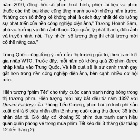
năm 2010, đồng thời số phim hoạt hình, phim tài liệu và phim
thuộc các thể loại khác cũng tăng mạnh so với những năm trước.
“Những con số thống kê không phải là cách duy nhất để đo lường
sự phát triển của nền công nghiệp điện ảnh,” Trương Hoành Sâm,
phó vụ trưởng vụ điện ảnh thuộc Cục quản lý phát thanh, điện ảnh
và truyền hình, nói. “Tuy nhiên, số lượng tăng thì chất lượng mới
có thể nâng cao.”
Trung Quốc cũng đồng ý mở cửa thị trường giải trí, theo cam kết
gia nhập WTO. Trước đây, mỗi năm có không quá 20 phim được
nhập khẩu vào Trung Quốc. Và kết quả sẽ là sự cạnh tranh gay
gắt hơn trong nền công nghiệp điện ảnh, bên cạnh nhiều cơ hội
mới.
Hiện tượng “phim Tết” cho thấy cuộc cạnh tranh nóng bỏng trong
thị trường phim. Hiện tượng mới này bắt đầu từ năm 1997 với
Dream Factory
của Phùng Tiểu Cương, phim hài có kinh phí sản
xuất chỉ là 6 triệu nhân dân tệ nhưng cuối cùng thu được 36 triệu
nhân dân tệ. Giờ đây có khoảng 50 phim đua tranh danh hiệu
quán quân phòng vé trong mùa phim Tết kéo dài 3 tháng (từ tháng
12 đến tháng 2).