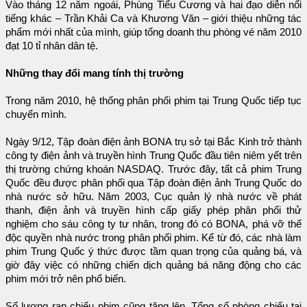
Vào tháng 12 năm ngoái, Phùng Tiểu Cương và hai đạo diễn nổi
tiếng khác – Trần Khải Ca và Khương Văn – giới thiệu những tác
phẩm mới nhất của mình, giúp tổng doanh thu phòng vé năm 2010
đạt 10 tỉ nhân dân tệ.
Những thay đổi mang tính thị trường
Trong năm 2010, hệ thống phân phối phim tại Trung Quốc tiếp tục
chuyển mình.
Ngày 9/12, Tập đoàn điện ảnh BONA trụ sở tại Bắc Kinh trở thành
công ty điện ảnh và truyền hình Trung Quốc đầu tiên niêm yết trên
thị trường chứng khoán NASDAQ. Trước đây, tất cả phim Trung
Quốc đều được phân phối qua Tập đoàn điện ảnh Trung Quốc do
nhà nước sở hữu. Năm 2003, Cục quản lý nhà nước về phát
thanh, điện ảnh và truyền hình cấp giấy phép phân phối thử
nghiệm cho sáu công ty tư nhân, trong đó có BONA, phá vỡ thế
độc quyền nhà nước trong phân phối phim. Kể từ đó, các nhà làm
phim Trung Quốc ý thức được tầm quan trọng của quảng bá, và
giờ đây việc có những chiến dịch quảng bá năng động cho các
phim mới trở nên phổ biến.
Số lượng rạp chiếu phim cũng tăng lên. Tổng số phòng chiếu tại