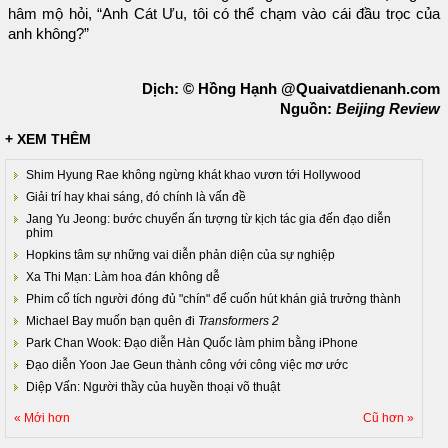
hâm mộ hỏi, “Anh Cát Ưu, tôi có thể chạm vào cái đầu trọc của
anh không?”
Dịch: © Hồng Hạnh @Quaivatdienanh.com
Nguồn:
Beijing Review
+ XEM THÊM
Shim Hyung Rae không ngừng khát khao vươn tới Hollywood
Giải trí hay khai sáng, đó chính là vấn đề
Jang Yu Jeong: bước chuyển ấn tượng từ kịch tác gia đến đạo diễn
phim
Hopkins tâm sự những vai diễn phản diện của sự nghiệp
Xa Thi Mạn: Làm hoa đán không dễ
Phim cổ tích người đóng đủ "chín" để cuốn hút khán giả trưởng thành
Michael Bay muốn bạn quên đi
Transformers 2
Park Chan Wook: Đạo diễn Hàn Quốc làm phim bằng iPhone
Đạo diễn Yoon Jae Geun thành công với công việc mơ ước
Diệp Vấn: Người thầy của huyền thoại võ thuật
« Mới hơn
Cũ hơn »