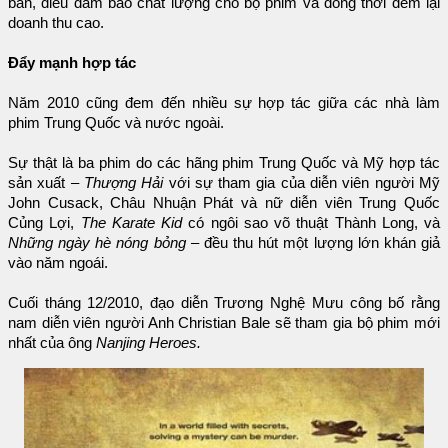
bản, điều đảm bảo chất lượng cho bộ phim và đồng thời đem lại
doanh thu cao.
Đẩy mạnh hợp tác
Năm 2010 cũng đem đến nhiều sự hợp tác giữa các nhà làm
phim Trung Quốc và nước ngoài.
Sự thật là ba phim do các hãng phim Trung Quốc và Mỹ hợp tác
sản xuất –
Thượng Hải
với sự tham gia của diễn viên người Mỹ
John Cusack, Châu Nhuận Phát và nữ diễn viên Trung Quốc
Củng Lợi,
The Karate Kid
có ngôi sao võ thuật Thành Long, và
Những ngày hè nóng bỏng
– đều thu hút một lượng lớn khán giả
vào năm ngoái.
Cuối tháng 12/2010, đạo diễn Trương Nghệ Mưu công bố rằng
nam diễn viên người Anh Christian Bale sẽ tham gia bộ phim mới
nhất của ông
Nanjing Heroes.