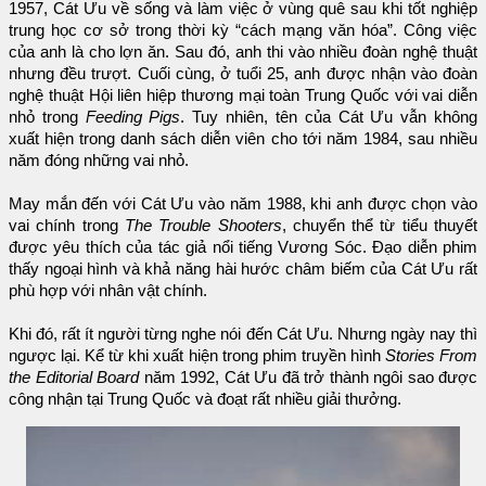
1957, Cát Ưu về sống và làm việc ở vùng quê sau khi tốt nghiệp
trung học cơ sở trong thời kỳ “cách mạng văn hóa”. Công việc
của anh là cho lợn ăn. Sau đó, anh thi vào nhiều đoàn nghệ thuật
nhưng đều trượt. Cuối cùng, ở tuổi 25, anh được nhận vào đoàn
nghệ thuật Hội liên hiệp thương mại toàn Trung Quốc với vai diễn
nhỏ trong
Feeding Pigs
. Tuy nhiên, tên của Cát Ưu vẫn không
xuất hiện trong danh sách diễn viên cho tới năm 1984, sau nhiều
năm đóng những vai nhỏ.
May mắn đến với Cát Ưu vào năm 1988, khi anh được chọn vào
vai chính trong
The Trouble Shooters
, chuyển thể từ tiểu thuyết
được yêu thích của tác giả nổi tiếng Vương Sóc. Đạo diễn phim
thấy ngoại hình và khả năng hài hước châm biếm của Cát Ưu rất
phù hợp với nhân vật chính.
Khi đó, rất ít người từng nghe nói đến Cát Ưu. Nhưng ngày nay thì
ngược lại. Kể từ khi xuất hiện trong phim truyền hình
Stories From
the Editorial Board
năm 1992, Cát Ưu đã trở thành ngôi sao được
công nhận tại Trung Quốc và đoạt rất nhiều giải thưởng.