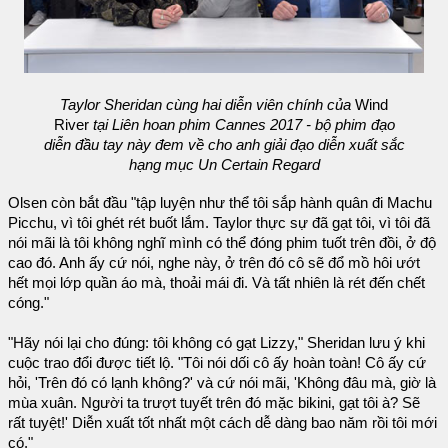
Taylor Sheridan cùng hai diễn viên chính của
Wind
River
tại Liên hoan phim Cannes 2017 - bộ phim đạo
diễn đầu tay này đem về cho anh giải đạo diễn xuất sắc
hạng mục Un Certain Regard
Olsen còn bắt đầu "tập luyện như thể tôi sắp hành quân đi Machu
Picchu, vì tôi ghét rét buốt lắm. Taylor thực sự đã gạt tôi, vì tôi đã
nói mãi là tôi không nghĩ mình có thể đóng phim tuốt trên đồi, ở độ
cao đó. Anh ấy cứ nói, nghe này, ở trên đó cô sẽ đổ mồ hôi ướt
hết mọi lớp quần áo mà, thoải mái đi. Và tất nhiên là rét đến chết
cóng."
"Hãy nói lại cho đúng: tôi không có gạt Lizzy," Sheridan lưu ý khi
cuộc trao đổi được tiết lộ. "Tôi nói dối cô ấy hoàn toàn! Cô ấy cứ
hỏi, 'Trên đó có lạnh không?' và cứ nói mãi, 'Không đâu mà, giờ là
mùa xuân. Người ta trượt tuyết trên đó mặc bikini, gạt tôi à? Sẽ
rất tuyệt!' Diễn xuất tốt nhất một cách dễ dàng bao năm rồi tôi mới
có."