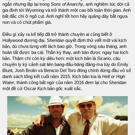
ngắn nhưng lặp lại trong
Sons of Anarchy
, anh nghiêm túc dời cả
gia đình tới Wyoming và trở thành một cao bồi toàn thời gian. Anh
bất đắc chí ở ngõ cụt. Anh nghĩ tốt hơn hãy quăng dây bắt ngựa
non và có chút phẩm giá.
Điều gì xảy ra kế tiếp đã trở thành chuyện ai cũng biết ở
Hollywood đương đại. Sheridan quyết định thử viết một vài kịch
bản, dù chưa từng viết lách bao giờ. Trong vòng sáu tháng, anh
hoàn tất được ba cái. Thần kỳ thay, anh bán được ngay hai kịch
bản. Thậm chí còn kỳ diệu hơn: một kịch bản là
Sicario
, câu
chuyện ly kỳ cảnh sát liên bang-đấu-băng đảng-ma túy do Emily
Blunt, Josh Brolin và Benicio Del Toro đóng chính đứng đầu vô số
danh sách tổng kết cuối năm 2015. Kịch bản kia là
Hell or High
Water
, thành công bất ngờ của năm 2016 đem lại cho Sheridan
một đề cử Oscar Kịch bản gốc xuất sắc.