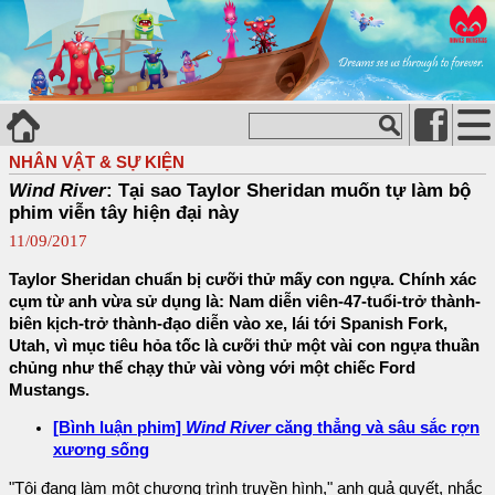
NHÂN VẬT & SỰ KIỆN
Wind River
: Tại sao Taylor Sheridan muốn tự làm bộ
phim viễn tây hiện đại này
11/09/2017
Taylor Sheridan chuẩn bị cưỡi thử mấy con ngựa. Chính xác
cụm từ anh vừa sử dụng là: Nam diễn viên-47-tuổi-trở thành-
biên kịch-trở thành-đạo diễn vào xe, lái tới Spanish Fork,
Utah, vì mục tiêu hỏa tốc là cưỡi thử một vài con ngựa thuần
chủng như thể chạy thử vài vòng với một chiếc Ford
Mustangs.
[Bình luận phim]
Wind River
căng thẳng và sâu sắc rợn
xương sống
"Tôi đang làm một chương trình truyền hình," anh quả quyết, nhắc