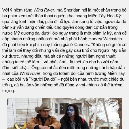
Với ý niệm rằng
Wind River
, mà Sheridan nói là một phần trong bộ
ba phim xem xét thần thoại người khai hoang Miền Tây Hoa Kỳ
qua lăng kính hiện đại, giấu đi nỗ lực làm sáng tỏ việc người da đỏ
bản xứ vẫn đang chiến đấu cho quyền công dân cơ bản trong
nước Mỹ đương đại dưới lớp ngụy trang là một phim ly kỳ, anh đề
cập nhanh những nhận xét mà nhà phát hành Harvey Weinstein
đã phát biểu khi phim này thắng giải ở Cannes: "Không có gì tôi có
thể làm để thay đổi những vấn đề gây đau khổ cho Người Mỹ Bản
xứ được, nhưng điều mà tất cả những người làm nghệ thuật
chúng ta có thể làm – và phải làm – là thét lên cho họ với nắm
đấm siết chặt." Ông còn nhắc đến một trong những cảnh hấp dẫn
nhất của
Wind River
, trong đó totem đôi của hình tượng Miền Tây
– "cao bồi" và "Người Da đỏ" – ngồi bên nhau trước một chiếc đu
trống, cả hai ăn vận những bộ đồ đúng-y-vai-chính-có thể tưởng
tượng.