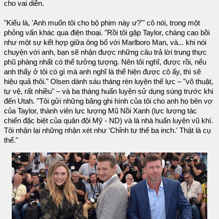
cho vai diễn.
"Kiểu là, 'Anh muốn tôi cho bộ phim này ư?'" cô nói, trong một
phỏng vấn khác qua điện thoại. "Rồi tôi gặp Taylor, chàng cao bồi
như một sự kết hợp giữa ông bố với Marlboro Man, và... khi nói
chuyện với anh, bạn sẽ nhận được những câu trả lời trung thực
phũ phàng nhất có thể tưởng tượng. Nên tôi nghĩ, được rồi, nếu
anh thấy ở tôi có gì mà anh nghĩ là thể hiện được cô ấy, thì sẽ
hiệu quả thôi." Olsen dành sáu tháng rèn luyện thể lực – "võ thuật,
tự vệ, rất nhiều" – và ba tháng huấn luyện sử dụng súng trước khi
đến Utah. "Tôi gửi những băng ghi hình của tôi cho anh họ bên vợ
của Taylor, thành viên lực lượng Mũ Nồi Xanh (lực lượng tác
chiến đặc biệt của quân đội Mỹ - ND) và là nhà huấn luyện vũ khí.
Tôi nhận lại những nhận xét như 'Chỉnh tư thế ba inch.' Thật là cụ
thể."