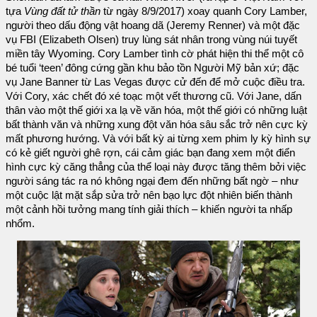
tựa
Vùng đất tử thần
từ ngày 8/9/2017) xoay quanh Cory Lamber,
người theo dấu động vật hoang dã (Jeremy Renner) và một đặc
vụ FBI (Elizabeth Olsen) truy lùng sát nhân trong vùng núi tuyết
miền tây Wyoming. Cory Lamber tình cờ phát hiện thi thể một cô
bé tuổi ‘teen’ đông cứng gần khu bảo tồn Người Mỹ bản xứ; đặc
vụ Jane Banner từ Las Vegas được cử đến để mở cuộc điều tra.
Với Cory, xác chết đó xé toạc một vết thương cũ. Với Jane, dấn
thân vào một thế giới xa lạ về văn hóa, một thế giới có những luật
bất thành văn và những xung đột văn hóa sâu sắc trở nên cực kỳ
mất phương hướng. Và với bất kỳ ai từng xem phim ly kỳ hình sự
có kẻ giết người ghê rợn, cái cảm giác bạn đang xem một điển
hình cực kỳ căng thẳng của thể loại này được tăng thêm bởi việc
người sáng tác ra nó không ngại đem đến những bất ngờ – như
một cuộc lật mặt sắp sửa trở nên bạo lực đột nhiên biến thành
một cảnh hồi tưởng mang tính giải thích – khiến người ta nhấp
nhổm.