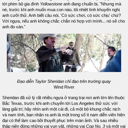
tới phim bộ gia đình
Yellowstone
anh đang chuẩn bị. "Nhưng mà
nè, trước khi anh muốn mua con nào, tôi nhiệt tình khuyến nghị
anh cưỡi thử. Anh biết câu nói, 'Có sức chơi, có sức chịu' chứ?
Với ngựa, nếu anh không chắc chắn nó hợp với mình... nó sẽ cho
anh đo ván."
Đạo diễn Taylor Sheridan chỉ đạo trên trường quay
Wind River
Sheridan đã xử lý rất nhiều ngựa ở trang trại nơi anh lớn lên thuộc
Bắc Texas, trước khi anh chuyển tới Los Angeles thử sức với
làng giải trí; hãy nhìn anh một cái đi, cả một bộ khung chắc nịch
và nam tính, bạn nhận ra anh là một trong số ít nam diễn viên hiện
đại có thể làm cao bồi thuyết phục trên màn ảnh. Và sau nhiều
thập niên đóng những vai vụn vặt, những vai
Cop No. 3
và một vai