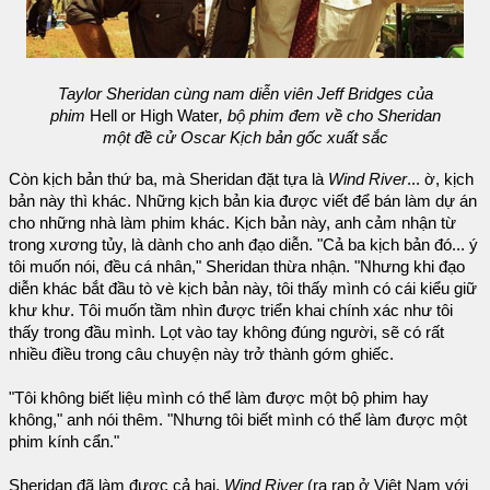
Taylor Sheridan cùng nam diễn viên Jeff Bridges của
phim
Hell or High Water
, bộ phim đem về cho Sheridan
một đề cử Oscar Kịch bản gốc xuất sắc
Còn kịch bản thứ ba, mà Sheridan đặt tựa là
Wind River
... ờ, kịch
bản này thì khác. Những kịch bản kia được viết để bán làm dự án
cho những nhà làm phim khác. Kịch bản này, anh cảm nhận từ
trong xương tủy, là dành cho anh đạo diễn. "Cả ba kịch bản đó... ý
tôi muốn nói, đều cá nhân," Sheridan thừa nhận. "Nhưng khi đạo
diễn khác bắt đầu tò vè kịch bản này, tôi thấy mình có cái kiểu giữ
khư khư. Tôi muốn tầm nhìn được triển khai chính xác như tôi
thấy trong đầu mình. Lọt vào tay không đúng người, sẽ có rất
nhiều điều trong câu chuyện này trở thành gớm ghiếc.
"Tôi không biết liệu mình có thể làm được một bộ phim hay
không," anh nói thêm. "Nhưng tôi biết mình có thể làm được một
phim kính cẩn."
Sheridan đã làm được cả hai.
Wind River
(ra rạp ở Việt Nam với