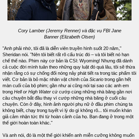
Cory Lamber (Jeremy Renner) và đặc vụ FBI Jane
Banner (Elizabeth Olsen)
"Anh phải nhớ, tôi đã là diễn viên truyền hình suốt 20 năm,"
Sheridan nói. "Nên tôi biết rất rõ cấu trúc đó – và tôi biết nó hạn
chế thế nào. Phim này cơ bản là CSI: Wyoming! Nhưng đã dành
cả cuộc đời mình tuân theo những quy luật đó quá lâu, tôi sẽ thừa
nhận rằng có sự chống đối nóng nảy phát tiết ra trong tác phẩm tôi
viết. Cơ bản là bỏ mặc nhân vật chính của
Sicario
trong gần hết
màn cuối của bộ phim; gần như ai cũng nói tại sao các anh em
trong
Hell or High Water
cứ cướp cùng những nhà băng gần nơi
câu chuyện bắt đầu thay vì cướp những nhà băng ở cuối câu
chuyện. Còn ở đây, hình ảnh người phụ nữ ở đầu phim chúng ta
không biết, chạy trong tuyết vì lý do gì không rõ... tôi muốn khán
giả cảm nhận tức thì từ hoàn cảnh của họ. Bạn đang ở trong một
thế giới hoàn toàn khác."
Và anh nói, đó là một thế giới khiến anh miễn cưỡng không muốn