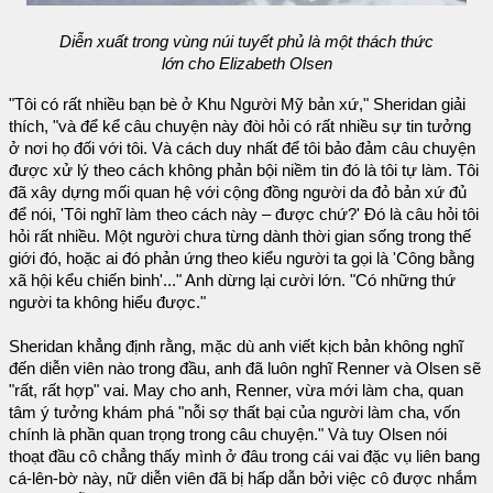
Diễn xuất trong vùng núi tuyết phủ là một thách thức
lớn cho Elizabeth Olsen
"Tôi có rất nhiều bạn bè ở Khu Người Mỹ bản xứ," Sheridan giải
thích, "và để kể câu chuyện này đòi hỏi có rất nhiều sự tin tưởng
ở nơi họ đối với tôi. Và cách duy nhất để tôi bảo đảm câu chuyện
được xử lý theo cách không phản bội niềm tin đó là tôi tự làm. Tôi
đã xây dựng mối quan hệ với cộng đồng người da đỏ bản xứ đủ
để nói, 'Tôi nghĩ làm theo cách này – được chứ?' Đó là câu hỏi tôi
hỏi rất nhiều. Một người chưa từng dành thời gian sống trong thế
giới đó, hoặc ai đó phản ứng theo kiểu người ta gọi là 'Công bằng
xã hội kểu chiến binh'..." Anh dừng lại cười lớn. "Có những thứ
người ta không hiểu được."
Sheridan khẳng định rằng, mặc dù anh viết kịch bản không nghĩ
đến diễn viên nào trong đầu, anh đã luôn nghĩ Renner và Olsen sẽ
"rất, rất hợp" vai. May cho anh, Renner, vừa mới làm cha, quan
tâm ý tưởng khám phá "nỗi sợ thất bại của người làm cha, vốn
chính là phần quan trọng trong câu chuyện." Và tuy Olsen nói
thoạt đầu cô chẳng thấy mình ở đâu trong cái vai đặc vụ liên bang
cá-lên-bờ này, nữ diễn viên đã bị hấp dẫn bởi việc cô được nhắm