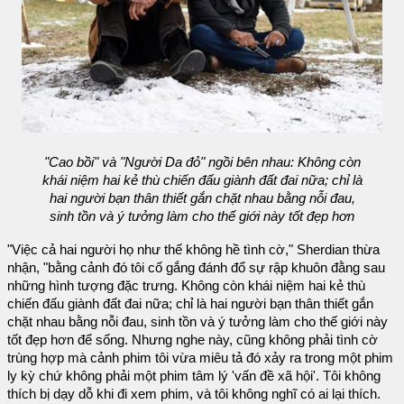
"Cao bồi" và "Người Da đỏ" ngồi bên nhau: Không còn
khái niệm hai kẻ thù chiến đấu giành đất đai nữa; chỉ là
hai người bạn thân thiết gắn chặt nhau bằng nỗi đau,
sinh tồn và ý tưởng làm cho thế giới này tốt đẹp hơn
"Việc cả hai người họ như thế không hề tình cờ," Sherdian thừa
nhận, "bằng cảnh đó tôi cố gắng đánh đổ sự rập khuôn đằng sau
những hình tượng đặc trưng. Không còn khái niệm hai kẻ thù
chiến đấu giành đất đai nữa; chỉ là hai người bạn thân thiết gắn
chặt nhau bằng nỗi đau, sinh tồn và ý tưởng làm cho thế giới này
tốt đẹp hơn để sống. Nhưng nghe này, cũng không phải tình cờ
trùng hợp mà cảnh phim tôi vừa miêu tả đó xảy ra trong một phim
ly kỳ chứ không phải một phim tâm lý 'vấn đề xã hội'. Tôi không
thích bị dạy dỗ khi đi xem phim, và tôi không nghĩ có ai lại thích.