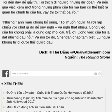
Tôi đến đây để giải trí. Tôi thích đi ngược những dự đoán. Và nếu
qua việc xem một trong những phim của tôi mà bạn có thể biết ra
quan hệ chính trị của tôi, vậy thì tôi thất bại rồi."
"Nhưng," anh mau chóng bổ sung, "Tôi muốn người ta rời rạp
chiếu với chút gì đó để suy nghĩ – và nghĩ thật nhiều. Công việc
của tôi không phải là cung cấp mọi câu trả lời. Công việc của tôi là
đặt những câu hỏi." Và nói tới đó, Sheridan chào tạm biệt. Lũ ngựa
không tự đi cưỡi thử được đâu.
Dịch: © Hải Đăng @Quaivatdienanh.com
Nguồn:
The Rolling Stone
+ XEM THÊM
Đường tiền gãy gánh: Cuộc tình Trung Quốc-Hollywood đã hết?
Thời hoảng loạn: Nội tình mùa hè địa ngục cho ngành kinh doanh phim
ảnh Hollywood 2017
Miêu tả cô đọng lịch sử điện ảnh Đài Loan