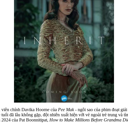
ễn viên chính Davika Hoorne của
Pee Mak
- ngôi sao của phim đoạt giả
 tuổi đã lâu không gặp, đột nhiên xuất hiện với vẻ ngoài trẻ trung và tì
 2024 của Pat Boonnitipat,
How to Make Millions Before Grandma Di