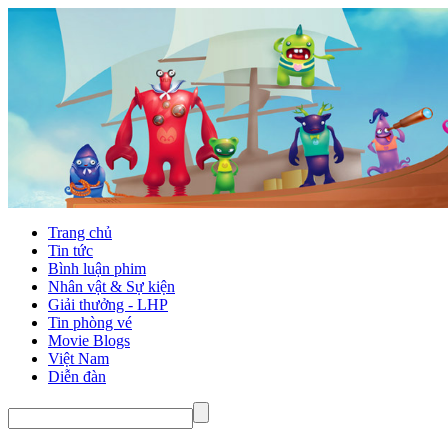
Trang chủ
Tin tức
Bình luận phim
Nhân vật & Sự kiện
Giải thưởng - LHP
Tin phòng vé
Movie Blogs
Việt Nam
Diễn đàn