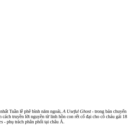
i nhất Tuần lễ phê bình năm ngoái,
A Useful Ghost
- trong bản chuyển
m cách truyền lời nguyền từ linh hồn con rết cổ đại cho cô cháu gái 18
es
- phụ trách phân phối tại châu Á.