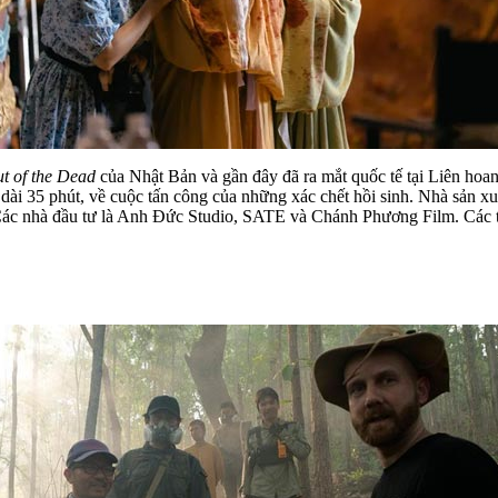
t of the Dead
của Nhật Bản và gần đây đã ra mắt quốc tế tại Liên ho
dài 35 phút, về cuộc tấn công của những xác chết hồi sinh. Nhà sản x
ác nhà đầu tư là Anh Đức Studio, SATE và Chánh Phương Film. Các 