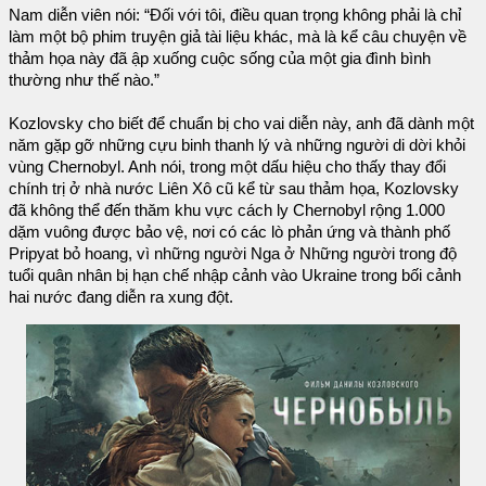
Nam diễn viên nói: “Đối với tôi, điều quan trọng không phải là chỉ
làm một bộ phim truyện giả tài liệu khác, mà là kể câu chuyện về
thảm họa này đã ập xuống cuộc sống của một gia đình bình
thường như thế nào.”
Kozlovsky cho biết để chuẩn bị cho vai diễn này, anh đã dành một
năm gặp gỡ những cựu binh thanh lý và những người di dời khỏi
vùng Chernobyl. Anh nói, trong một dấu hiệu cho thấy thay đổi
chính trị ở nhà nước Liên Xô cũ kể từ sau thảm họa, Kozlovsky
đã không thể đến thăm khu vực cách ly Chernobyl rộng 1.000
dặm vuông được bảo vệ, nơi có các lò phản ứng và thành phố
Pripyat bỏ hoang, vì những người Nga ở Những người trong độ
tuổi quân nhân bị hạn chế nhập cảnh vào Ukraine trong bối cảnh
hai nước đang diễn ra xung đột.