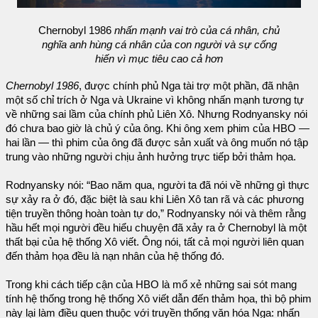
Chernobyl 1986
nhấn mạnh vai trò của cá nhân, chủ
nghĩa anh hùng cá nhân của con người và sự cống
hiến vì mục tiêu cao cả hơn
Chernobyl 1986
, được chính phủ Nga tài trợ một phần, đã nhận
một số chỉ trích ở Nga và Ukraine vì không nhấn mạnh tương tự
về những sai lầm của chính phủ Liên Xô. Nhưng Rodnyansky nói
đó chưa bao giờ là chủ ý của ông. Khi ông xem phim của HBO —
hai lần — thì phim của ông đã được sản xuất và ông muốn nó tập
trung vào những người chịu ảnh hưởng trực tiếp bởi thảm họa.
Rodnyansky nói: “Bao năm qua, người ta đã nói về những gì thực
sự xảy ra ở đó, đặc biệt là sau khi Liên Xô tan rã và các phương
tiện truyền thông hoàn toàn tự do,” Rodnyansky nói và thêm rằng
hầu hết mọi người đều hiểu chuyện đã xảy ra ở Chernobyl là một
thất bại của hệ thống Xô viết. Ông nói, tất cả mọi người liên quan
đến thảm họa đều là nạn nhân của hệ thống đó.
Trong khi cách tiếp cận của HBO là mổ xẻ những sai sót mang
tính hệ thống trong hệ thống Xô viết dẫn đến thảm họa, thì bộ phim
này lại làm điều quen thuộc với truyền thống văn hóa Nga: nhấn