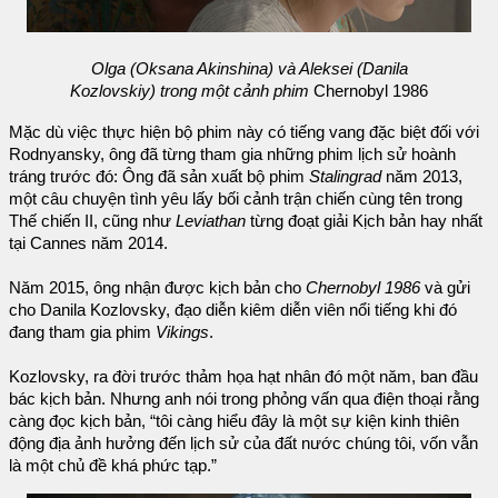
Olga (Oksana Akinshina) và Aleksei (Danila
Kozlovskiy) trong một cảnh phim
Chernobyl 1986
Mặc dù việc thực hiện bộ phim này có tiếng vang đặc biệt đối với
Rodnyansky, ông đã từng tham gia những phim lịch sử hoành
tráng trước đó: Ông đã sản xuất bộ phim
Stalingrad
năm 2013,
một câu chuyện tình yêu lấy bối cảnh trận chiến cùng tên trong
Thế chiến II, cũng như
Leviathan
từng đoạt giải Kịch bản hay nhất
tại Cannes năm 2014.
Năm 2015, ông nhận được kịch bản cho
Chernobyl 1986
và gửi
cho Danila Kozlovsky, đạo diễn kiêm diễn viên nổi tiếng khi đó
đang tham gia phim
Vikings
.
Kozlovsky, ra đời trước thảm họa hạt nhân đó một năm, ban đầu
bác kịch bản. Nhưng anh nói trong phỏng vấn qua điện thoại rằng
càng đọc kịch bản, “tôi càng hiểu đây là một sự kiện kinh thiên
động địa ảnh hưởng đến lịch sử của đất nước chúng tôi, vốn vẫn
là một chủ đề khá phức tạp.”