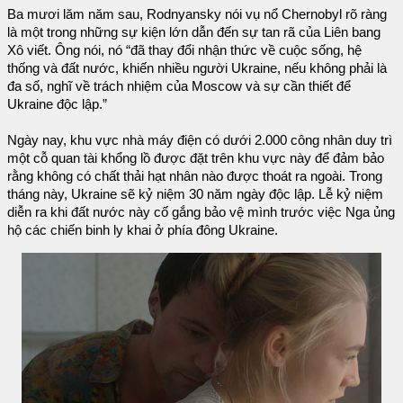
Ba mươi lăm năm sau, Rodnyansky nói vụ nổ Chernobyl rõ ràng
là một trong những sự kiện lớn dẫn đến sự tan rã của Liên bang
Xô viết. Ông nói, nó “đã thay đổi nhận thức về cuộc sống, hệ
thống và đất nước, khiến nhiều người Ukraine, nếu không phải là
đa số, nghĩ về trách nhiệm của Moscow và sự cần thiết để
Ukraine độc lập.”
Ngày nay, khu vực nhà máy điện có dưới 2.000 công nhân duy trì
một cỗ quan tài khổng lồ được đặt trên khu vực này để đảm bảo
rằng không có chất thải hạt nhân nào được thoát ra ngoài. Trong
tháng này, Ukraine sẽ kỷ niệm 30 năm ngày độc lập. Lễ kỷ niệm
diễn ra khi đất nước này cố gắng bảo vệ mình trước việc Nga ủng
hộ các chiến binh ly khai ở phía đông Ukraine.