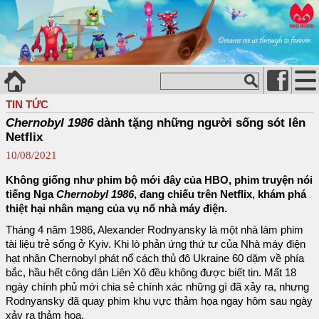
TIN TỨC
Chernobyl 1986
dành tặng những người sống sót lên
Netflix
10/08/2021
Không giống như phim bộ mới đây của HBO, phim truyện nói
tiếng Nga
Chernobyl 1986
, đang chiếu trên Netflix, khám phá
thiệt hại nhân mạng của vụ nổ nhà máy điện.
Tháng 4 năm 1986, Alexander Rodnyansky là một nhà làm phim
tài liệu trẻ sống ở Kyiv. Khi lò phản ứng thứ tư của Nhà máy điện
hạt nhân Chernobyl phát nổ cách thủ đô Ukraine 60 dặm về phía
bắc, hầu hết công dân Liên Xô đều không được biết tin. Mất 18
ngày chính phủ mới chia sẻ chính xác những gì đã xảy ra, nhưng
Rodnyansky đã quay phim khu vực thảm họa ngay hôm sau ngày
xảy ra thảm họa.