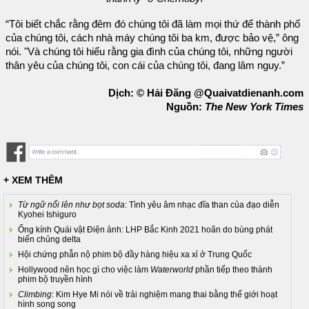
“Tôi biết chắc rằng đêm đó chúng tôi đã làm mọi thứ để thành phố
của chúng tôi, cách nhà máy chúng tôi ba km, được bảo vệ,” ông
nói. "Và chúng tôi hiểu rằng gia đình của chúng tôi, những người
thân yêu của chúng tôi, con cái của chúng tôi, đang lâm nguy.”
Dịch: © Hải Đăng @Quaivatdienanh.com
Nguồn:
The New York Times
+ XEM THÊM
Từ ngữ nổi lên như bọt soda
: Tình yêu âm nhạc đĩa than của đạo diễn
Kyohei Ishiguro
Ống kính Quái vật Điện ảnh: LHP Bắc Kinh 2021 hoãn do bùng phát
biến chủng delta
Hội chứng phẫn nộ phim bộ đầy hàng hiệu xa xỉ ở Trung Quốc
Hollywood nên học gì cho việc làm
Waterworld
phần tiếp theo thành
phim bộ truyền hình
Climbing
: Kim Hye Mi nói về trải nghiệm mang thai bằng thế giới hoạt
hình song song