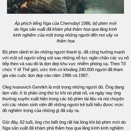
Áp phích tiếng Nga của
Chernobyl 1986
, bộ phim mới
do Nga sản xuất đã khám phá thảm họa qua lăng kính
kinh nghiệm của một trong những người đến nơi xảy ra
thảm họa
Bộ phim dành tri ân những người thanh lý, đã cộng hưởng mạnh
với một số người sống sót sau những nỗ lực ngăn chặn các vụ nổ
tiếp theo và sau đó là dọn dẹp khu vực nhiễm phóng xạ. Theo Tổ
chức Y tế Thế giới, ước tính có khoảng 240.000 người đã tham
gia vào cuộc dọn dẹp vào năm 1986 và 1987.
Oleg Ivanovich Genrikh là một trong những người đó. Ông đang
làm việc ở lò phản ứng thứ tư khi nó phát nổ, và ngày nay ông
thường xuyên xuất hiện trong các bộ phim tài liệu và nói chuyện
với các nhóm sinh viên để những người trẻ tuổi hiểu được mức
độ nghiêm trọng của những gì đã xảy ra.
Giờ đây, 62 tuổi, ông cho biết ông rất hài lòng khi bộ phim mới do
Nga sản xuất đã khám phá thảm họa qua lăng kính kinh nghiệm