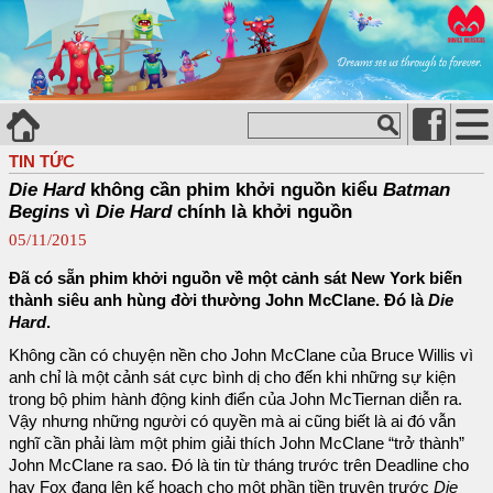
TIN TỨC
Die Hard
không cần phim khởi nguồn kiểu
Batman
Begins
vì
Die Hard
chính là khởi nguồn
05/11/2015
Đã có sẵn phim khởi nguồn về một cảnh sát New York biến
thành siêu anh hùng đời thường John McClane. Đó là
Die
Hard
.
Không cần có chuyện nền cho John McClane của Bruce Willis vì
anh chỉ là một cảnh sát cực bình dị cho đến khi những sự kiện
trong bộ phim hành động kinh điển của John McTiernan diễn ra.
Vậy nhưng những người có quyền mà ai cũng biết là ai đó vẫn
nghĩ cần phải làm một phim giải thích John McClane “trở thành”
John McClane ra sao. Đó là tin từ tháng trước trên Deadline cho
hay Fox đang lên kế hoạch cho một phần tiền truyện trước
Die