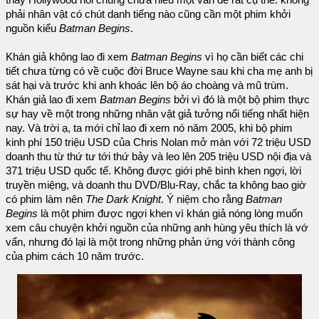
thấy Hollywood nói chung chưa hiểu một vấn đề rất cụ thể: không
phải nhân vật có chút danh tiếng nào cũng cần một phim khởi
nguồn kiểu
Batman Begins
.
Khán giả không lao đi xem
Batman Begins
vì họ cần biết các chi
tiết chưa từng có về cuộc đời Bruce Wayne sau khi cha mẹ anh bị
sát hại và trước khi anh khoác lên bộ áo choàng và mũ trùm.
Khán giả lao đi xem
Batman Begins
bởi vì đó là một bộ phim thực
sự hay về một trong những nhân vật giả tưởng nổi tiếng nhất hiện
nay. Và trời ạ, ta mới chỉ lao đi xem nó năm 2005, khi bộ phim
kinh phí 150 triệu USD của Chris Nolan mở màn với 72 triệu USD
doanh thu từ thứ tư tới thứ bảy và leo lên 205 triệu USD nội địa và
371 triệu USD quốc tế. Không được giới phê bình khen ngợi, lời
truyền miệng, và doanh thu DVD/Blu-Ray, chắc ta không bao giờ
có phim làm nên
The Dark Knight
. Ý niệm cho rằng
Batman
Begins
là một phim được ngợi khen vì khán giả nóng lòng muốn
xem câu chuyện khởi nguồn của những anh hùng yêu thích là vớ
vẩn, nhưng đó lại là một trong những phản ứng với thành công
của phim cách 10 năm trước.