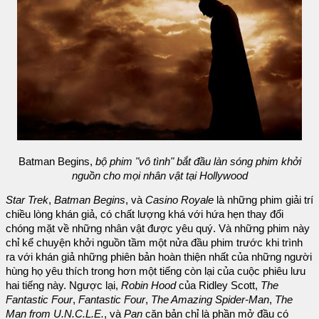
Batman Begins,
bộ phim "vô tình" bắt đầu làn sóng phim khởi
nguồn cho mọi nhân vật tại Hollywood
Star Trek
,
Batman Begins
, và
Casino Royale
là những phim giải trí
chiều lòng khán giả, có chất lượng khá với hứa hẹn thay đổi
chóng mặt về những nhân vật được yêu quý. Và những phim này
chỉ kể chuyện khởi nguồn tầm một nửa đầu phim trước khi trình
ra với khán giả những phiên bản hoàn thiện nhất của những người
hùng họ yêu thích trong hơn một tiếng còn lại của cuộc phiêu lưu
hai tiếng này. Ngược lại,
Robin Hood
của Ridley Scott,
The
Fantastic Four
,
Fantastic Four
,
The Amazing Spider-Man
,
The
Man from U.N.C.L.E.
, và
Pan
căn bản chỉ là phần mở đầu có