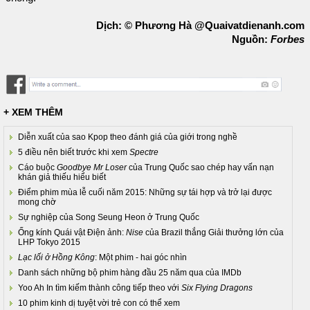
Dịch: © Phương Hà @Quaivatdienanh.com
Nguồn:
Forbes
+ XEM THÊM
Diễn xuất của sao Kpop theo đánh giá của giới trong nghề
5 điều nên biết trước khi xem
Spectre
Cáo buộc
Goodbye Mr Loser
của Trung Quốc sao chép hay vấn nạn
khán giả thiếu hiểu biết
Điểm phim mùa lễ cuối năm 2015: Những sự tái hợp và trở lại được
mong chờ
Sự nghiệp của Song Seung Heon ở Trung Quốc
Ống kính Quái vật Điện ảnh:
Nise
của Brazil thắng Giải thưởng lớn của
LHP Tokyo 2015
Lạc lối ở Hồng Kông
: Một phim - hai góc nhìn
Danh sách những bộ phim hàng đầu 25 năm qua của IMDb
Yoo Ah In tìm kiếm thành công tiếp theo với
Six Flying Dragons
10 phim kinh dị tuyệt vời trẻ con có thể xem