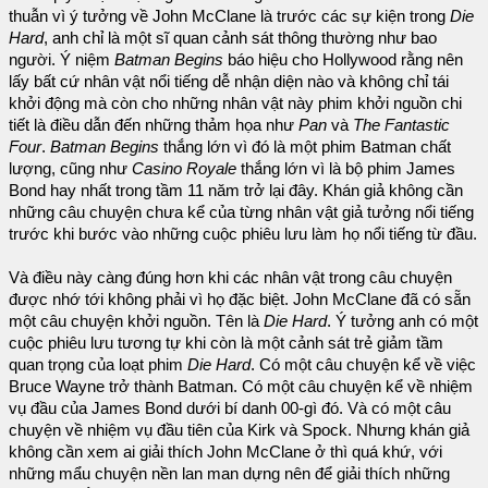
thuẫn vì ý tưởng về John McClane là trước các sự kiện trong
Die
Hard
, anh chỉ là một sĩ quan cảnh sát thông thường như bao
người. Ý niệm
Batman Begins
báo hiệu cho Hollywood rằng nên
lấy bất cứ nhân vật nổi tiếng dễ nhận diện nào và không chỉ tái
khởi động mà còn cho những nhân vật này phim khởi nguồn chi
tiết là điều dẫn đến những thảm họa như
Pan
và
The Fantastic
Four
.
Batman Begins
thắng lớn vì đó là một phim Batman chất
lượng, cũng như
Casino Royale
thắng lớn vì là bộ phim James
Bond hay nhất trong tầm 11 năm trở lại đây. Khán giả không cần
những câu chuyện chưa kể của từng nhân vật giả tưởng nổi tiếng
trước khi bước vào những cuộc phiêu lưu làm họ nổi tiếng từ đầu.
Và điều này càng đúng hơn khi các nhân vật trong câu chuyện
được nhớ tới không phải vì họ đặc biệt. John McClane đã có sẵn
một câu chuyện khởi nguồn. Tên là
Die Hard
. Ý tưởng anh có một
cuộc phiêu lưu tương tự khi còn là một cảnh sát trẻ giảm tầm
quan trọng của loạt phim
Die Hard
. Có một câu chuyện kể về việc
Bruce Wayne trở thành Batman. Có một câu chuyện kể về nhiệm
vụ đầu của James Bond dưới bí danh 00-gì đó. Và có một câu
chuyện về nhiệm vụ đầu tiên của Kirk và Spock. Nhưng khán giả
không cần xem ai giải thích John McClane ở thì quá khứ, với
những mẩu chuyện nền lan man dựng nên để giải thích những