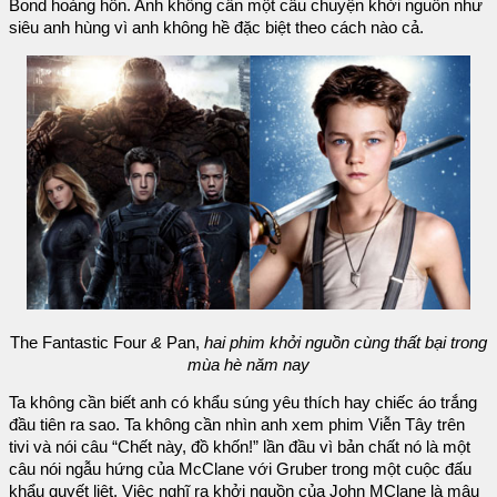
Bond hoảng hồn. Anh không cần một câu chuyện khởi nguồn như
siêu anh hùng vì anh không hề đặc biệt theo cách nào cả.
The Fantastic Four
&
Pan,
hai phim khởi nguồn cùng thất bại trong
mùa hè năm nay
Ta không cần biết anh có khẩu súng yêu thích hay chiếc áo trắng
đầu tiên ra sao. Ta không cần nhìn anh xem phim Viễn Tây trên
tivi và nói câu “Chết này, đồ khốn!” lần đầu vì bản chất nó là một
câu nói ngẫu hứng của McClane với Gruber trong một cuộc đấu
khẩu quyết liệt. Việc nghĩ ra khởi nguồn của John MClane là mâu