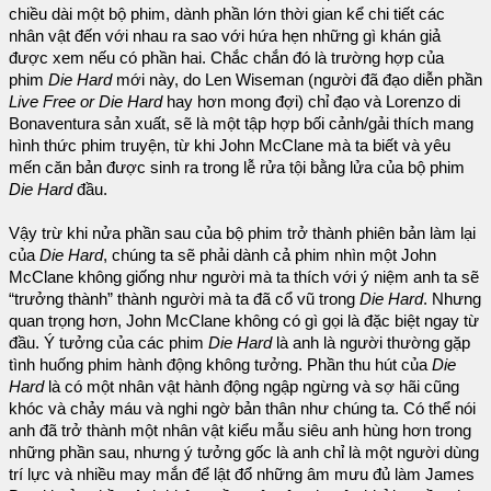
chiều dài một bộ phim, dành phần lớn thời gian kể chi tiết các
nhân vật đến với nhau ra sao với hứa hẹn những gì khán giả
được xem nếu có phần hai. Chắc chắn đó là trường hợp của
phim
Die Hard
mới này, do Len Wiseman (người đã đạo diễn phần
Live Free or Die Hard
hay hơn mong đợi) chỉ đạo và Lorenzo di
Bonaventura sản xuất, sẽ là một tập hợp bối cảnh/gải thích mang
hình thức phim truyện, từ khi John McClane mà ta biết và yêu
mến căn bản được sinh ra trong lễ rửa tội bằng lửa của bộ phim
Die Hard
đầu.
Vậy trừ khi nửa phần sau của bộ phim trở thành phiên bản làm lại
của
Die Hard
, chúng ta sẽ phải dành cả phim nhìn một John
McClane không giống như người mà ta thích với ý niệm anh ta sẽ
“trưởng thành” thành người mà ta đã cổ vũ trong
Die Hard
. Nhưng
quan trọng hơn, John McClane không có gì gọi là đặc biệt ngay từ
đầu. Ý tưởng của các phim
Die Hard
là anh là người thường gặp
tình huống phim hành động không tưởng. Phần thu hút của
Die
Hard
là có một nhân vật hành động ngập ngừng và sợ hãi cũng
khóc và chảy máu và nghi ngờ bản thân như chúng ta. Có thể nói
anh đã trở thành một nhân vật kiểu mẫu siêu anh hùng hơn trong
những phần sau, nhưng ý tưởng gốc là anh chỉ là một người dùng
trí lực và nhiều may mắn để lật đổ những âm mưu đủ làm James