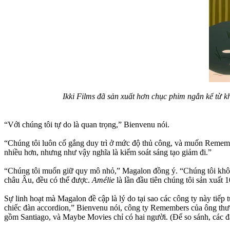
Ikki Films đã sản xuất hơn chục phim ngắn kể từ k
“Với chúng tôi tự do là quan trọng,” Bienvenu nói.
“Chúng tôi luôn cố gắng duy trì ở mức độ thủ công, và muốn Remembe
nhiều hơn, nhưng như vậy nghĩa là kiểm soát sáng tạo giảm đi.”
“Chúng tôi muốn giữ quy mô nhỏ,” Magalon đồng ý. “Chúng tôi không 
châu Âu, đều có thể được.
Amélie
là lần đầu tiên chúng tôi sản xuất 
Sự linh hoạt mà Magalon đề cập là lý do tại sao các công ty này tiếp
chiếc đàn accordion,” Bienvenu nói, công ty Remembers của ông thườ
gồm Santiago, và Maybe Movies chỉ có hai người. (Để so sánh, các 