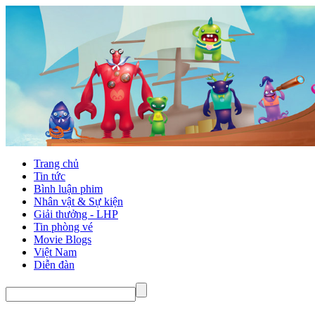
Trang chủ
Tin tức
Bình luận phim
Nhân vật & Sự kiện
Giải thưởng - LHP
Tin phòng vé
Movie Blogs
Việt Nam
Diễn đàn