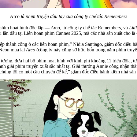
Arco
là phim truyện đầu tay của công ty chế tác Remembers
i phim hoạt hình độc lập —
Arco
, từ công ty chế tác Remembers, và
Litt
lần đầu tại Liên hoan phim Cannes 2025, mà các nhà sản xuất cho là 
ệp thành công ở các liên hoan phim,” Nidia Santiago, giám đốc điều h
Neon mua lại
Arco
(công ty này cũng sở hữu bốn trong năm phim truyện 
 tượng, đưa hai bộ phim hoạt hình với kinh phí khoảng 11 triệu đôla,
anh giải phim truyện xuất sắc nhất tại Giải thưởng Annie công nhận th
chúng tôi có một câu chuyện để kể,” giám đốc điều hành kiêm nhà sản