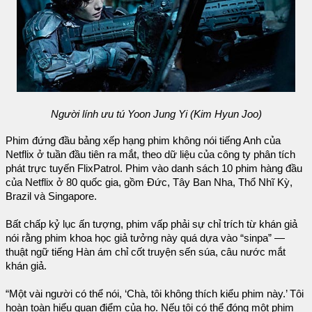
Người lính ưu tú Yoon Jung Yi (Kim Hyun Joo)
Phim đứng đầu bảng xếp hạng phim không nói tiếng Anh của
Netflix ở tuần đầu tiên ra mắt, theo dữ liệu của công ty phân tích
phát trực tuyến FlixPatrol. Phim vào danh sách 10 phim hàng đầu
của Netflix ở 80 quốc gia, gồm Đức, Tây Ban Nha, Thổ Nhĩ Kỳ,
Brazil và Singapore.
Bất chấp kỷ lục ấn tượng, phim vấp phải sự chỉ trích từ khán giả
nói rằng phim khoa học giả tưởng này quá dựa vào “sinpa” —
thuật ngữ tiếng Hàn ám chỉ cốt truyện sến súa, câu nước mắt
khán giả.
“Một vài người có thể nói, ‘Chà, tôi không thích kiểu phim này.’ Tôi
hoàn toàn hiểu quan điểm của họ. Nếu tôi có thể đóng một phim