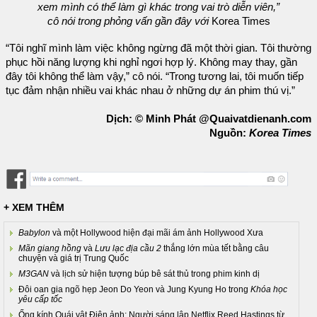
xem mình có thể làm gì khác trong vai trò diễn viên,”
cô nói trong phỏng vấn gần đây với
Korea Times
“Tôi nghĩ mình làm việc không ngừng đã một thời gian. Tôi thường
phục hồi năng lượng khi nghỉ ngơi hợp lý. Không may thay, gần
đây tôi không thể làm vậy,” cô nói. “Trong tương lai, tôi muốn tiếp
tục đảm nhận nhiều vai khác nhau ở những dự án phim thú vị.”
Dịch: © Minh Phát @Quaivatdienanh.com
Nguồn:
Korea Times
+ XEM THÊM
Babylon
và một Hollywood hiện đại mãi ám ảnh Hollywood Xưa
Mãn giang hồng
và
Lưu lạc địa cầu 2
thắng lớn mùa tết bằng câu
chuyện và giá trị Trung Quốc
M3GAN
và lịch sử hiện tượng búp bê sát thủ trong phim kinh dị
Đôi oan gia ngõ hẹp Jeon Do Yeon và Jung Kyung Ho trong
Khóa học
yêu cấp tốc
Ống kính Quái vật Điện ảnh: Người sáng lập Netflix Reed Hastings từ