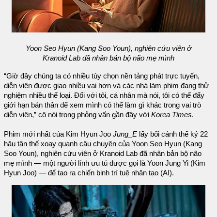
Yoon Seo Hyun (Kang Soo Youn), nghiên cứu viên ở
Kranoid Lab đã nhân bản bộ não mẹ mình
“Giờ đây chúng ta có nhiều tùy chọn nền tảng phát trực tuyến,
diễn viên được giao nhiều vai hơn và các nhà làm phim đang thử
nghiệm nhiều thể loại. Đối với tôi, cá nhân mà nói, tôi có thể đẩy
giới hạn bản thân để xem mình có thể làm gì khác trong vai trò
diễn viên,” cô nói trong phỏng vấn gần đây với
Korea Times
.
Phim mới nhất của Kim Hyun Joo
Jung_E
lấy bối cảnh thế kỷ 22
hậu tận thế xoay quanh câu chuyện của Yoon Seo Hyun (Kang
Soo Youn), nghiên cứu viên ở Kranoid Lab đã nhân bản bộ não
mẹ mình — một người lính ưu tú được gọi là Yoon Jung Yi (Kim
Hyun Joo) — để tạo ra chiến binh trí tuệ nhân tạo (AI).