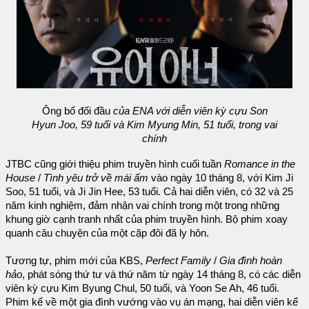
Ông bố đối đầu
của ENA với diễn viên kỳ cựu Son
Hyun Joo, 59 tuổi và Kim Myung Min, 51 tuổi, trong vai
chính
JTBC cũng giới thiệu phim truyền hình cuối tuần
Romance in the
House
/
Tình yêu trở về mái ấm
vào ngày 10 tháng 8, với Kim Ji
Soo, 51 tuổi, và Ji Jin Hee, 53 tuổi. Cả hai diễn viên, có 32 và 25
năm kinh nghiệm, đảm nhận vai chính trong một trong những
khung giờ cạnh tranh nhất của phim truyền hình. Bộ phim xoay
quanh câu chuyện của một cặp đôi đã ly hôn.
Tương tự, phim mới của KBS,
Perfect Family
/
Gia đình hoàn
hảo
, phát sóng thứ tư và thứ năm từ ngày 14 tháng 8, có các diễn
viên kỳ cựu Kim Byung Chul, 50 tuổi, và Yoon Se Ah, 46 tuổi.
Phim kể về một gia đình vướng vào vụ án mạng, hai diễn viên kể