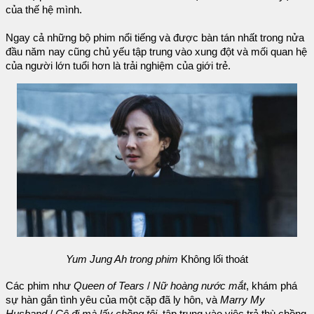
của thế hệ mình.
Ngay cả những bộ phim nổi tiếng và được bàn tán nhất trong nửa
đầu năm nay cũng chủ yếu tập trung vào xung đột và mối quan hệ
của người lớn tuổi hơn là trải nghiệm của giới trẻ.
Yum Jung Ah trong phim
Không lối thoát
Các phim như
Queen of Tears
/
Nữ hoàng nước mắt
, khám phá
sự hàn gắn tình yêu của một cặp đã ly hôn, và
Marry My
Husband
/
Cô đi mà lấy chồng tôi
, tập trung vào việc trả thù chồng