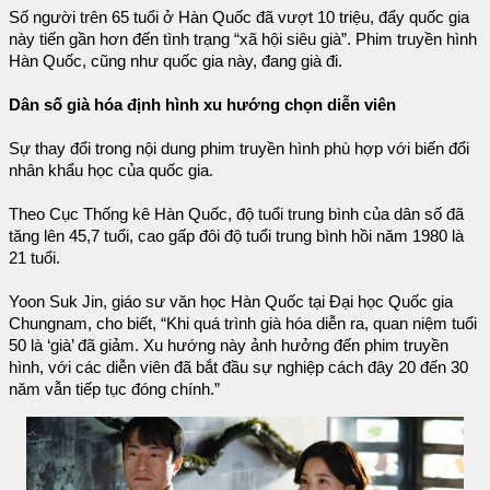
Số người trên 65 tuổi ở Hàn Quốc đã vượt 10 triệu, đẩy quốc gia
này tiến gần hơn đến tình trạng “xã hội siêu già”. Phim truyền hình
Hàn Quốc, cũng như quốc gia này, đang già đi.
Dân số già hóa định hình xu hướng chọn diễn viên
Sự thay đổi trong nội dung phim truyền hình phù hợp với biến đổi
nhân khẩu học của quốc gia.
Theo Cục Thống kê Hàn Quốc, độ tuổi trung bình của dân số đã
tăng lên 45,7 tuổi, cao gấp đôi độ tuổi trung bình hồi năm 1980 là
21 tuổi.
Yoon Suk Jin, giáo sư văn học Hàn Quốc tại Đại học Quốc gia
Chungnam, cho biết, “Khi quá trình già hóa diễn ra, quan niệm tuổi
50 là ‘già’ đã giảm. Xu hướng này ảnh hưởng đến phim truyền
hình, với các diễn viên đã bắt đầu sự nghiệp cách đây 20 đến 30
năm vẫn tiếp tục đóng chính.”