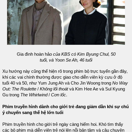
Gia đình hoàn hảo
của KBS có Kim Byung Chul, 50
tuổi, và Yoon Se Ah, 46 tuổi
Xu hướng này cũng thể hiện rõ trong phim bộ trực tuyến gần đây,
khi các vai chính thường được giao cho diễn viên kỳ cựu ở độ
tuổi 40 và 50, như Yum Jung Ah và Cho Jin Woong trong
No Way
Out: The Roulette
/
Không lối thoát
và Kim Hee Ae và Sul Kyung
Gu trong
The Whirlwind
/
Cơn lốc
.
Phim truyền hình dành cho giới trẻ đang giảm dần khi sự chú
ý chuyển sang thế hệ lớn tuổi
Phim truyền hình cho giới trẻ ngày càng hiếm hoi. Khó tìm thấy
các bộ phim mà diễn viên trẻ nói lên nỗi bận tâm và câu chuyện