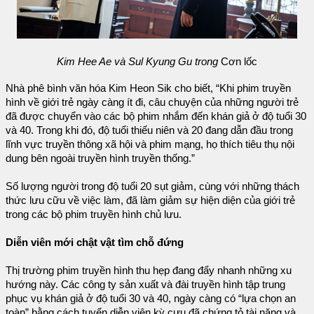
Kim Hee Ae và Sul Kyung Gu trong
Cơn lốc
Nhà phê bình văn hóa Kim Heon Sik cho biết, “Khi phim truyền
hình về giới trẻ ngày càng ít đi, câu chuyện của những người trẻ
đã được chuyển vào các bộ phim nhắm đến khán giả ở độ tuổi 30
và 40. Trong khi đó, độ tuổi thiếu niên và 20 đang dẫn đầu trong
lĩnh vực truyền thông xã hội và phim mạng, họ thích tiêu thụ nội
dung bên ngoài truyền hình truyền thống.”
Số lượng người trong độ tuổi 20 sụt giảm, cùng với những thách
thức lưu cữu về việc làm, đã làm giảm sự hiện diện của giới trẻ
trong các bộ phim truyền hình chủ lưu.
Diễn viên mới chật vật tìm chỗ đứng
Thị trường phim truyền hình thu hẹp đang đẩy nhanh những xu
hướng này. Các công ty sản xuất và đài truyền hình tập trung
phục vụ khán giả ở độ tuổi 30 và 40, ngày càng có “lựa chọn an
toàn” bằng cách tuyển diễn viên kỳ cựu đã chứng tỏ tài năng và