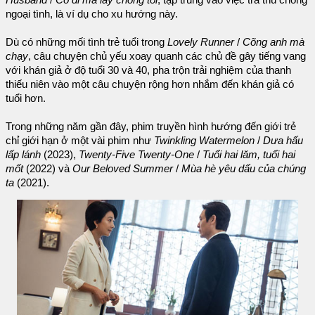
ngoại tình, là ví dụ cho xu hướng này.
Dù có những mối tình trẻ tuổi trong
Lovely Runner
/
Cõng anh mà
chạy
, câu chuyện chủ yếu xoay quanh các chủ đề gây tiếng vang
với khán giả ở độ tuổi 30 và 40, pha trộn trải nghiệm của thanh
thiếu niên vào một câu chuyện rộng hơn nhắm đến khán giả có
tuổi hơn.
Trong những năm gần đây, phim truyền hình hướng đến giới trẻ
chỉ giới hạn ở một vài phim như
Twinkling Watermelon
/
Dưa hấu
lấp lánh
(2023),
Twenty-Five Twenty-One
/
Tuổi hai lăm, tuổi hai
mốt
(2022) và
Our Beloved Summer
/
Mùa hè yêu dấu của chúng
ta
(2021).