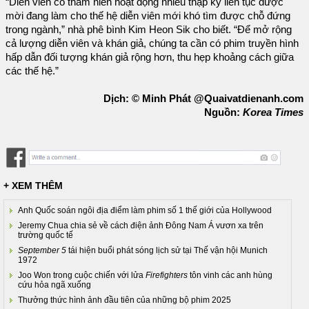
“Diễn viên có thâm niên hoạt động nhiều thập kỷ liên tục được
mời đang làm cho thế hệ diễn viên mới khó tìm được chỗ đứng
trong ngành,” nhà phê bình Kim Heon Sik cho biết. “Để mở rộng
cả lượng diễn viên và khán giả, chúng ta cần có phim truyền hình
hấp dẫn đối tượng khán giả rộng hơn, thu hẹp khoảng cách giữa
các thế hệ.”
Dịch: © Minh Phát @Quaivatdienanh.com
Nguồn:
Korea Times
+ XEM THÊM
Anh Quốc soán ngôi địa điểm làm phim số 1 thế giới của Hollywood
Jeremy Chua chia sẻ về cách điện ảnh Đông Nam Á vươn xa trên
trường quốc tế
September 5
tái hiện buổi phát sóng lịch sử tại Thế vận hội Munich
1972
Joo Won trong cuộc chiến với lửa
Firefighters
tôn vinh các anh hùng
cứu hỏa ngã xuống
Thưởng thức hình ảnh đầu tiên của những bộ phim 2025