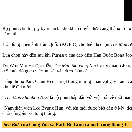
Bộ phim chính trị ly kỳ miêu tả khó khăn quyền lực căng thẳng tron
năm tới.
Hội đồng Điện ảnh Hàn Quốc (KOFIC) cho biết đã chọn
The Man St
Lựa chọn này đến sau khi
Parasite
của đạo diễn Hàn Quốc Bong Joon 
Do Woo Min Ho đạo diễn,
The Man Standing Next
xoay quanh 40 ngà
ở Seoul, động cơ việc ám sát vẫn được bàn cãi.
Tổng thống Park Chun Hee là một trong những nhân vật gây tranh cãi n
kinh tế đất nước.
“
The Man Standing Next
là bộ phim hấp dẫn với việc nói về một mảng
“Nam diễn viên Lee Byung Hun, với tên tuổi được biết đến ở Mỹ, đ
cuối cùng ám sát tổng thống.
Seo Bok
của Gong Yoo và Park Bo Gum ra mắt trong tháng 12