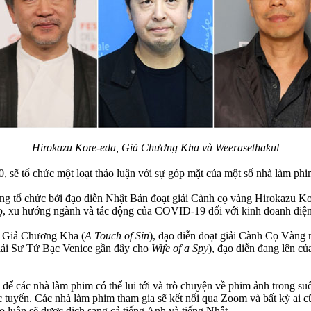
Hirokazu Kore-eda, Giả Chương Kha và Weerasethakul
, sẽ tổ chức một loạt thảo luận với sự góp mặt của một số nhà làm phi
g tổ chức bởi đạo diễn Nhật Bản đoạt giải Cành cọ vàng Hirokazu Ko
 họ, xu hướng ngành và tác động của COVID-19 đối với kinh doanh điện
ốc Giả Chương Kha (
A Touch of Sin
), đạo diễn đoạt giải Cành Cọ Vàng
iải Sư Tử Bạc Venice gần đây cho
Wife of a Spy
), đạo diễn đang lên 
các nhà làm phim có thể lui tới và trò chuyện về phim ảnh trong suốt 
ực tuyến. Các nhà làm phim tham gia sẽ kết nối qua Zoom và bất kỳ ai c
o luận sẽ được dịch sang cả tiếng Anh và tiếng Nhật.