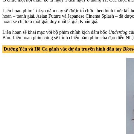
Liên hoan phim Tokyo năm nay sẽ được tổ chức theo hình thức kết hợp
hoan – tranh giải, Asian Future và Japanese Cinema Splash – đã đượ
hoan sẽ chỉ trao một giải duy nhất là giải Khán giả.
Liên hoan sẽ khai mạc với bộ phim chính kịch đấm bốc
Underdog
củ
Bản. Liên hoan phim cũng sẽ trình chiếu năm phim của đạo diễn Nhậ
Đường Yên và Hồ Ca gánh vác dự án truyền hình đầu tay
Blos