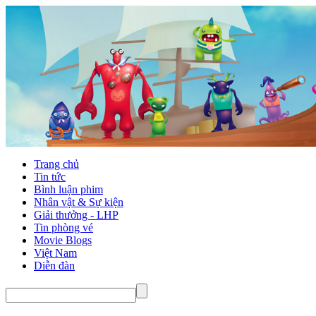
Trang chủ
Tin tức
Bình luận phim
Nhân vật & Sự kiện
Giải thưởng - LHP
Tin phòng vé
Movie Blogs
Việt Nam
Diễn đàn