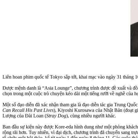
Liên hoan phim quốc tế Tokyo sắp tới, khai mạc vào ngày 31 tháng 10
Được mệnh danh là “Asia Lounge”, chương trình được đề xuất và đồn
chọn trong một cuộc trò chuyện kéo dài một tiếng rưỡi về nghề của
Một số đạo diễn đã xác nhận tham gia là đạo diễn tác gia Trung Qu
Can Recall His Past Lives
), Kiyoshi Kurosawa của Nhật Bản (đoạt g
Lượng của Đài Loan (
Stray Dog
), cùng nhiều người khác.
Ban đầu sự kiện này được Kore-eda hình dung như một phòng khách để 
rộng rãi hơn. Tuy nhiên, vì đại dịch, chương trình đã chuyển sang tr
tổ chức một hội thảo, kể từ ngày 1 đến ngày 8 tháng 11. Các cuộc thả