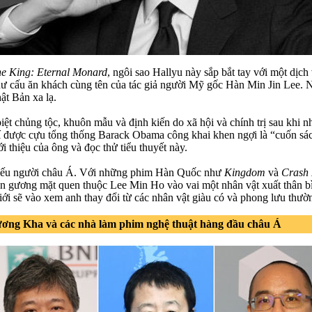
e King: Eternal Monard
, ngôi sao Hallyu này sắp bắt tay với một dịch
ư cấu ăn khách cùng tên của tác giả người Mỹ gốc Hàn Min Jin Lee. Na
t Bản xa lạ.
biệt chủng tộc, khuôn mẫu và định kiến do xã hội và chính trị sau kh
hí được cựu tổng thống Barack Obama công khai khen ngợi là “cuốn sác
i thiệu của ông và đọc thử tiểu thuyết này.
hủ yếu người châu Á. Với những phim Hàn Quốc như
Kingdom
và
Crash 
ọn gương mặt quen thuộc Lee Min Ho vào vai một nhân vật xuất thân 
giới sẽ vào xem anh thay đổi từ các nhân vật giàu có và phong lưu thườ
ơng Kha và các nhà làm phim nghệ thuật hàng đầu châu Á