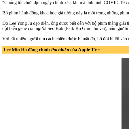
“Chúng tôi chưa định ngày chính xác, khi mà tình hình COVID-19 có
Bộ phim hành động khoa học giả tưởng này là một trong những phim 
Do Lee Yong Ju đạo diễn, ông được biết đến với bộ phim thắng giải
đột biến gene con người Seo Bok (Park Bo Gum thủ vai), nắm giữ bí 
Với rất nhiều người tìm cách chiếm được bí mật đó, bộ đôi bị lôi vào
Lee Min Ho đóng chính
Pachinko
của Apple TV+