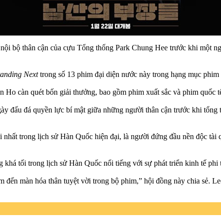
g nội bộ thân cận của cựu Tổng thống Park Chung Hee trước khi một n
anding Next
trong số 13 phim đại diện nước này trong hạng mục phim qu
Ho càn quét bốn giải thưởng, bao gồm phim xuất sắc và phim quốc tế 
y đấu đá quyền lực bí mật giữa những người thân cận trước khi tổng t
hất trong lịch sử Hàn Quốc hiện đại, là người đứng đầu nền độc tài quâ
 khá tối trong lịch sử Hàn Quốc nổi tiếng với sự phát triển kinh tế ph
em đến màn hóa thân tuyệt vời trong bộ phim,” hội đồng này chia sẻ