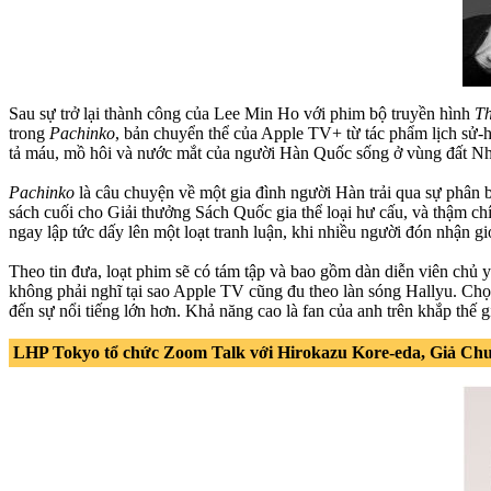
Sau sự trở lại thành công của Lee Min Ho với phim bộ truyền hình
Th
trong
Pachinko
, bản chuyển thể của Apple TV+ từ tác phẩm lịch sử-h
tả máu, mồ hôi và nước mắt của người Hàn Quốc sống ở vùng đất Nhậ
Pachinko
là câu chuyện về một gia đình người Hàn trải qua sự phân 
sách cuối cho Giải thưởng Sách Quốc gia thể loại hư cấu, và thậm c
ngay lập tức dấy lên một loạt tranh luận, khi nhiều người đón nhận giớ
Theo tin đưa, loạt phim sẽ có tám tập và bao gồm dàn diễn viên c
không phải nghĩ tại sao Apple TV cũng đu theo làn sóng Hallyu. Ch
đến sự nổi tiếng lớn hơn. Khả năng cao là fan của anh trên khắp thế 
LHP Tokyo tổ chức Zoom Talk với Hirokazu Kore-eda, Giả Chư