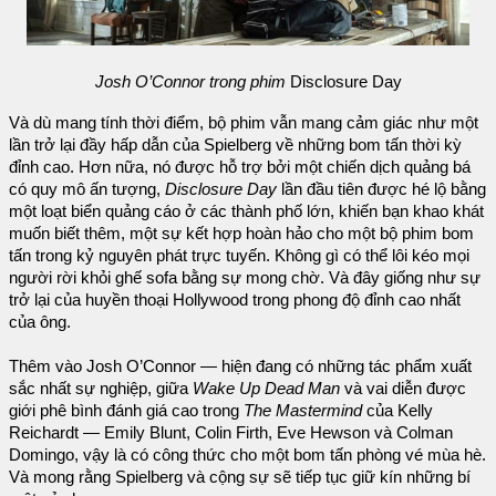
Josh O’Connor trong phim
Disclosure Day
Và dù mang tính thời điểm, bộ phim vẫn mang cảm giác như một
lần trở lại đầy hấp dẫn của Spielberg về những bom tấn thời kỳ
đỉnh cao. Hơn nữa, nó được hỗ trợ bởi một chiến dịch quảng bá
có quy mô ấn tượng,
Disclosure Day
lần đầu tiên được hé lộ bằng
một loạt biển quảng cáo ở các thành phố lớn, khiến bạn khao khát
muốn biết thêm, một sự kết hợp hoàn hảo cho một bộ phim bom
tấn trong kỷ nguyên phát trực tuyến. Không gì có thể lôi kéo mọi
người rời khỏi ghế sofa bằng sự mong chờ. Và đây giống như sự
trở lại của huyền thoại Hollywood trong phong độ đỉnh cao nhất
của ông.
Thêm vào Josh O’Connor — hiện đang có những tác phẩm xuất
sắc nhất sự nghiệp, giữa
Wake Up Dead Man
và vai diễn được
giới phê bình đánh giá cao trong
The Mastermind
của Kelly
Reichardt — Emily Blunt, Colin Firth, Eve Hewson và Colman
Domingo, vậy là có công thức cho một bom tấn phòng vé mùa hè.
Và mong rằng Spielberg và cộng sự sẽ tiếp tục giữ kín những bí