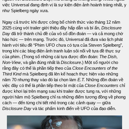
việc Universal đang định vị là sự kiện điện ảnh hoành tráng nhất, y
như Spielberg ngày xưa.
Ngay cả trước khi được công bố chính thức vào tháng 12 năm
2025 cùng với trailer giới thiệu đầy hấp dẫn và bí ẩn,
Disclosure
Day
đã trở thành chủ đề của vô số đồn đoán — và cả mong chờ
háo hức — trên mạng. Trước đó, Universal đã đưa vào lịch phát
hành với tiêu đề “Phim UFO chưa có tựa của Steven Spielberg”,
trong khi các blog điện ảnh tranh luận sôi nổi về tựa đề thực sự
của phim. (Trong số những cái tựa được đồn đoán:
The Dish
,
Non-View
, và gần đúng nhất là
Disclosure
.) Một số người cho
rằng đây có thể là phần tiếp theo của
Close Encounters of the
Third Kind
mà Spielberg đã lên kế hoạch thực hiện vào những
năm 70 nhưng thay vào đó lại chọn làm
E.T.
Những đồn đoán về
việc đây có thể là phần tiếp theo bí mật của
Close Encounters
chỉ
được khơi lại trên mạng sau khi trailer được tung ra, với những
người hâm mộ Spielberg chỉ ra những điểm tương đồng về phong
cách — đến từng chi tiết nhỏ trong các cảnh quay — giữa
Disclosure Day
và tác phẩm kinh điển về UFO của đạo diễn.