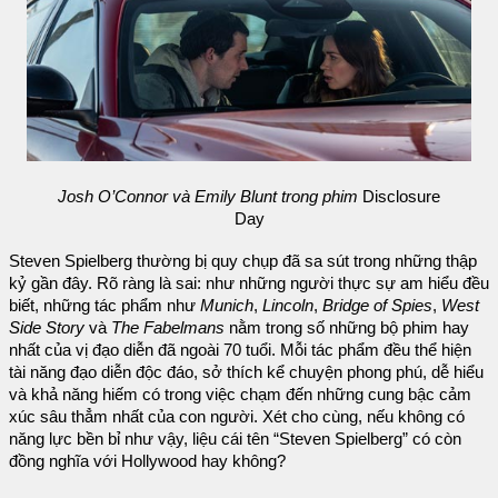
Josh O’Connor và Emily Blunt trong phim
Disclosure
Day
Steven Spielberg thường bị quy chụp đã sa sút trong những thập
kỷ gần đây. Rõ ràng là sai: như những người thực sự am hiểu đều
biết, những tác phẩm như
Munich
,
Lincoln
,
Bridge of Spies
,
West
Side Story
và
The Fabelmans
nằm trong số những bộ phim hay
nhất của vị đạo diễn đã ngoài 70 tuổi. Mỗi tác phẩm đều thể hiện
tài năng đạo diễn độc đáo, sở thích kể chuyện phong phú, dễ hiểu
và khả năng hiếm có trong việc chạm đến những cung bậc cảm
xúc sâu thẳm nhất của con người. Xét cho cùng, nếu không có
năng lực bền bỉ như vậy, liệu cái tên “Steven Spielberg” có còn
đồng nghĩa với Hollywood hay không?