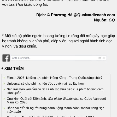
với tựa
Thời khắc công bố
.
Dịch: © Phương Hà @Quaivatdienanh.com
Nguồn:
GQ
* Một số bộ phận người hoang tưởng tin rằng đội mũ giấy bạc giúp
họ tránh không bị chính phủ, điệp viên, người ngoài hành tinh đọc
ý nghĩ và điều khiển.
+ XEM THÊM
Filmart 2026: Những tựa phim Hồng Kông - Trung Quốc đáng chú ý
Universal sẽ cho phim chiếu độc quyền tại rạp lâu hơn
Bạn trai theo yêu cầu
có tất cả những hứa hẹn của phim bộ tình cảm
Hàn Quốc
Ống kính Quái vật Điện ảnh:
War of the Worlds
của Ice Cube 'càn quét'
Mâm Xôi 2026
Bành Vu Yến từ người hùng hành động thành cảnh sát hài trong
Bạc
thủy quản