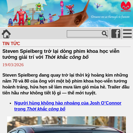
TIN TỨC
Steven Spielberg trở lại dòng phim khoa học viễn
tưởng giải trí với
Thời khắc công bố
19/03/2026
Steven Spielberg đang quay trở lại thời kỳ hoàng kim những
năm 70 và 80 của ông với một bộ phim khoa học-viễn tưởng
hoành tráng, hứa hẹn sẽ làm mưa làm gió mùa hè. Trailer đầu
tiên hầu như không tiết lộ gì — thế mới tuyệt.
Người hùng không hào nhoáng của Josh O'Connor
trong
Thời khắc công bố