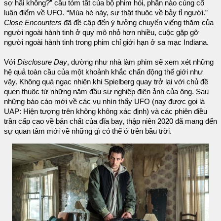
sợ hãi không?” câu tóm tắt của bộ phim hỏi, phần nào củng cố
luận điểm về UFO. “Mùa hè này, sự thật thuộc về bảy tỉ người.”
Close Encounters
đã đề cập đến ý tưởng chuyến viếng thăm của
người ngoài hành tinh ở quy mô nhỏ hơn nhiều, cuộc gặp gỡ
người ngoài hành tinh trong phim chỉ giới hạn ở sa mạc Indiana.
Với
Disclosure Day
, dường như nhà làm phim sẽ xem xét những
hệ quả toàn cầu của một khoảnh khắc chấn động thế giới như
vậy. Không quá ngạc nhiên khi Spielberg quay trở lại với chủ đề
quen thuộc từ những năm đầu sự nghiệp điện ảnh của ông. Sau
những báo cáo mới về các vụ nhìn thấy UFO (nay được gọi là
UAP: Hiện tượng trên không không xác định) và các phiên điều
trần cấp cao về bản chất của đĩa bay, thập niên 2020 đã mang đến
sự quan tâm mới về những gì có thể ở trên bầu trời.