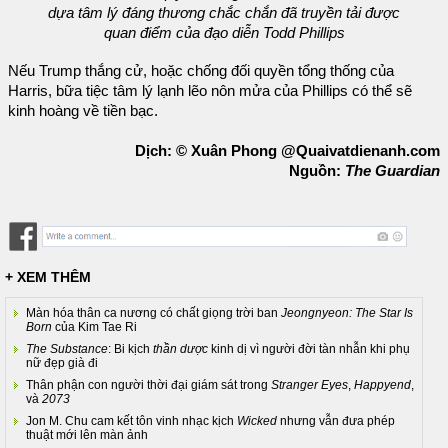
dựa tâm lý đáng thương chắc chắn đã truyền tải được
quan điểm của đạo diễn Todd Phillips
Nếu Trump thắng cử, hoặc chống đối quyền tổng thống của
Harris, bữa tiệc tâm lý lạnh lẽo nôn mửa của Phillips có thể sẽ
kinh hoàng về tiền bạc.
Dịch: © Xuân Phong @Quaivatdienanh.com
Nguồn:
The Guardian
+ XEM THÊM
Màn hóa thân ca nương có chất giọng trời ban
Jeongnyeon: The Star Is
Born
của Kim Tae Ri
The Substance
: Bi kịch
thần dược
kinh dị vì người đời tàn nhẫn khi phụ
nữ đẹp già đi
Thân phận con người thời đại giám sát trong
Stranger Eyes
,
Happyend
,
và
2073
Jon M. Chu cam kết tôn vinh nhạc kịch
Wicked
nhưng vẫn đưa phép
thuật mới lên màn ảnh