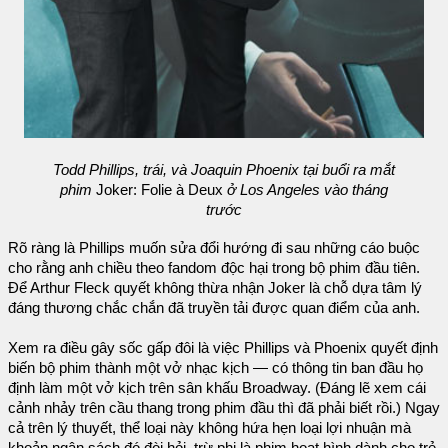
Todd Phillips, trái, và Joaquin Phoenix tại buổi ra mắt
phim
Joker: Folie à Deux
ở Los Angeles vào tháng
trước
Rõ ràng là Phillips muốn sửa đổi hướng đi sau những cáo buộc
cho rằng anh chiều theo fandom độc hại trong bộ phim đầu tiên.
Để Arthur Fleck quyết không thừa nhận Joker là chỗ dựa tâm lý
đáng thương chắc chắn đã truyền tải được quan điểm của anh.
Xem ra điều gây sốc gấp đôi là việc Phillips và Phoenix quyết định
biến bộ phim thành một vở nhạc kịch — có thông tin ban đầu họ
định làm một vở kịch trên sân khấu Broadway. (Đáng lẽ xem cái
cảnh nhảy trên cầu thang trong phim đầu thì đã phải biết rồi.) Ngay
cả trên lý thuyết, thể loại này không hứa hẹn loại lợi nhuận mà