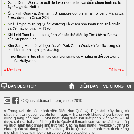
Gang Dong Won chơi golf để luyện kiếm cho vai diễn chiến binh nô lệ
Uprising
của Netflix
Ống kính Quái vật Điện ảnh: Singapore gửi phim hài nói tiếng Malay
La
Luna
dự tranh Oscar 2025
Nhà làm phim Trung Quốc Phương Lệ khám phá thảm kịch Thế chiến II
và để mắt tới bí ẩn MH370
Khi Loki-Tom Hiddleston gánh vác tận thế diệu kỳ
The Life of Chuck
của Stephen King
Kim Sang Man nói về hợp tác với Park Chan Wook và Netflix trong sử
thi chiến tranh loạn lạc
Uprising
Thỏa thuận trí tuệ nhân tạo của Lionsgate có ý nghĩa gì đối với tương
lai của Hollywood
« Mới hơn
Cũ hơn »
BẢN DESKTOP
DIỄN ĐÀN
VỀ CHÚNG TÔI
© Quaivatdienanh.com, since 2010
» Trang web do các thành viên Diễn đàn Quái vật Điện ảnh xây dựng và
phát triển, tự nguyện và phi lợi nhuận. » Trang web không chứa bất cứ nội
dung quảng cáo nào. » Mọi hoạt động tuân thủ luật pháp Việt Nam. » Chỉ
được chia sẻ bài viết / thông tin từ Quaivatdienanh.com với tư cách cá nhân
và dưới hình thức share link trực tiếp. Các hạ tầng mạng / website / đơn vị tổ
chức muốn sử dụng bài viết / thông tin từ Quaivatdienanh.com (trích đăng
một phần hoặc toàn bộ) phải có sự đồng ý của chúng tôi.