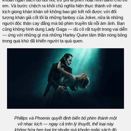
khoản ngân sách đó đòi hỏi, trừ phi là phim hoạt hình dành cho trẻ
em. Và bước chệch ra khỏi chủ nghĩa hiện thực thành vở nhạc
kịch giọng khàn khàn sẽ không bao giờ kết nối được với đối
tượng khán giả cốt lõi là những fanboy của Joker, nữa là những
người độc thân cay đắng mà bộ phim truyền tải nỗi ám ảnh. Bạn
cũng không hình dung Lady Gaga — dù cô rất tuyệt trong vai diễn
— ứng với những gì mà những Harley Quinn tâm thần nóng bỏng
trong quá khứ đã khiến người ta quá quen.
Phillips và Phoenix quyết định biến bộ phim thành một
vở nhạc kịch — ngay cả trên lý thuyết, thể loại này
không hứa hẹn loại lợi nhuận mà khoản ngân sách đó