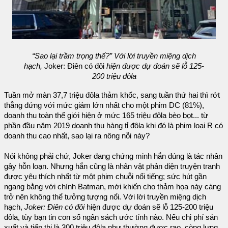
“Sao lại trầm trọng thế?” Với lời truyền miệng dịch
hạch,
Joker: Điên có đôi
hiện được dự đoán sẽ lỗ 125-
200 triệu đôla
Tuần mở màn 37,7 triệu đôla thảm khốc, sang tuần thứ hai thì rớt
thẳng đứng với mức giảm lớn nhất cho một phim DC (81%),
doanh thu toàn thế giới hiện ở mức 165 triệu đôla bèo bọt... từ
phần đầu năm 2019 doanh thu hàng tỉ đôla khi đó là phim loại R có
doanh thu cao nhất, sao lại ra nông nỗi này?
Nói không phải chứ, Joker đang chứng minh hắn đúng là tác nhân
gây hỗn loạn. Nhưng hắn cũng là nhân vật phản diện truyện tranh
được yêu thích nhất từ ​​một phim chuỗi nổi tiếng; sức hút gần
ngang bằng với chính Batman, mới khiến cho thảm họa này càng
trở nên không thể tưởng tượng nổi. Với lời truyền miệng dịch
hạch,
Joker: Điên có đôi
hiện được dự đoán sẽ lỗ 125-200 triệu
đôla, tùy bạn tin con số ngân sách ước tính nào. Nếu chi phí sản
xuất và tiếp thị là 300 triệu đôla như thường được rao, còng lưng