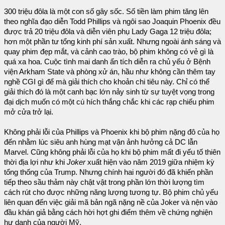
300 triệu đôla là một con số gây sốc. Số tiền làm phim tăng lên
theo nghĩa đạo diễn Todd Phillips và ngôi sao Joaquin Phoenix đều
được trả 20 triệu đôla và diễn viên phụ Lady Gaga 12 triệu đôla;
hơn một phần tư tổng kinh phí sản xuất. Nhưng ngoài ánh sáng và
quay phim đẹp mắt, và cảnh cao trào, bộ phim không có vẻ gì là
quá xa hoa. Cuộc tình mai danh ẩn tích diễn ra chủ yếu ở Bệnh
viện Arkham State và phòng xử án, hầu như không cần thêm tay
nghề CGI gì để mà giải thích cho khoản chi tiêu này. Chỉ có thể
giải thích đó là một canh bạc lớn nảy sinh từ sự tuyệt vọng trong
đại dịch muốn có một cú hích thắng chắc khi các rạp chiếu phim
mở cửa trở lại.
Không phải lỗi của Phillips và Phoenix khi bộ phim nặng đô của họ
đến nhằm lúc siêu anh hùng mạt vận ảnh hưởng cả DC lẫn
Marvel. Cũng không phải lỗi của họ khi bộ phim mất đi yếu tố thiên
thời địa lợi như khi
Joker
xuất hiện vào năm 2019 giữa nhiệm kỳ
tổng thống của Trump. Nhưng chính hai người đó đã khiến phần
tiếp theo sầu thảm này chật vật trong phần lớn thời lượng tìm
cách rút cho được những năng lượng tương tự. Bộ phim chủ yếu
liên quan đến việc giải mã bản ngã nặng nề của Joker và nện vào
đầu khán giả bằng cách hời hợt ghi điểm thêm về chứng nghiện
hư danh của người Mỹ.