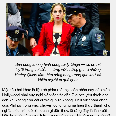
Bạn cũng không hình dung Lady Gaga — dù cô rất
tuyệt trong vai diễn — ứng với những gì mà những
Harley Quinn tâm thần nóng bỏng trong quá khứ đã
khiến người ta quá quen
Một câu hỏi khác là liệu bộ phim thất bại toàn phần này có khiến
Hollywood phải suy nghĩ về việc vắt kiệt IP được yêu thích cho
đến khi không còn vắt được gì nữa không. Liệu sự chậm chạp
của Phillips trong việc chuyển đổi chủ nghĩa hiện thực thành chủ
nghĩa biểu hiện có liên quan gì đến thực tế rằng đây là lần xuất
hiện lớn thứ năm của Joker trong vòng hơn 15 năm qua không?