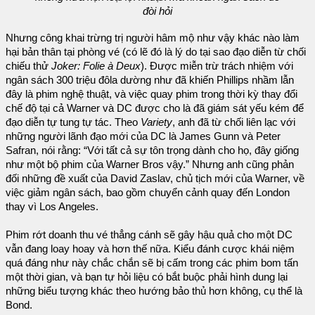
đòi hỏi
Nhưng công khai trừng trị người hâm mộ như vậy khác nào làm
hại bản thân tại phòng vé (có lẽ đó là lý do tại sao đạo diễn từ chối
chiếu thử
Joker: Folie à Deux
). Được miễn trừ trách nhiệm với
ngân sách 300 triệu đôla dường như đã khiến Phillips nhầm lẫn
đây là phim nghệ thuật, và việc quay phim trong thời kỳ thay đổi
chế độ tại cả Warner và DC được cho là đã giám sát yếu kém để
đạo diễn tự tung tự tác. Theo
Variety
, anh đã từ chối liên lạc với
những người lãnh đạo mới của DC là James Gunn và Peter
Safran, nói rằng: “Với tất cả sự tôn trọng dành cho họ, đây giống
như một bộ phim của Warner Bros vậy.” Nhưng anh cũng phản
đối những đề xuất của David Zaslav, chủ tịch mới của Warner, về
việc giảm ngân sách, bao gồm chuyển cảnh quay đến London
thay vì Los Angeles.
Phim rớt doanh thu vé thẳng cánh sẽ gây hậu quả cho một DC
vẫn đang loay hoay và hơn thế nữa. Kiểu đánh cược khái niệm
quá đáng như này chắc chắn sẽ bị cấm trong các phim bom tấn
một thời gian, và bạn tự hỏi liệu có bắt buộc phải hình dung lại
những biểu tượng khác theo hướng bảo thủ hơn không, cụ thể là
Bond.