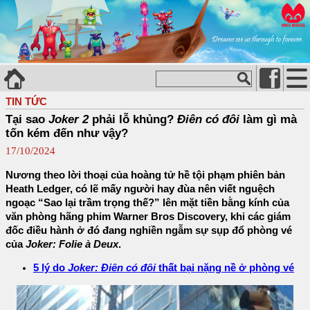
TIN TỨC
Tại sao
Joker 2
phải lỗ khủng?
Điên có đôi
làm gì mà
tốn kém đến như vậy?
17/10/2024
Nương theo lời thoại của hoàng tử hề tội phạm phiên bản
Heath Ledger, có lẽ mấy người hay đùa nên viết nguệch
ngoạc “Sao lại trầm trọng thế?” lên mặt tiền bằng kính của
văn phòng hãng phim Warner Bros Discovery, khi các giám
đốc điều hành ở đó đang nghiền ngẫm sự sụp đổ phòng vé
của
Joker: Folie à Deux
.
5 lý do
Joker: Điên có đôi
thất bại nặng nề ở phòng vé