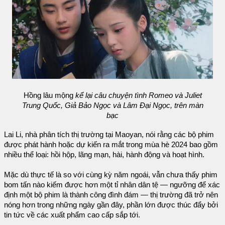
Hồng lâu mộng
kể lại câu chuyện tình Romeo và Juliet
Trung Quốc, Giả Bảo Ngọc và Lâm Đại Ngọc, trên màn
bạc
Lai Li, nhà phân tích thị trường tại Maoyan, nói rằng các bộ phim
được phát hành hoặc dự kiến ​​ra mắt trong mùa hè 2024 bao gồm
nhiều thể loại: hồi hộp, lãng mạn, hài, hành động và hoạt hình.
Mặc dù thực tế là so với cùng kỳ năm ngoái, vẫn chưa thấy phim
bom tấn nào kiếm được hơn một tỉ nhân dân tệ — ngưỡng để xác
định một bộ phim là thành công đình đám — thị trường đã trở nên
nóng hơn trong những ngày gần đây, phần lớn được thúc đẩy bởi
tin tức về các xuất phẩm cao cấp sắp tới.