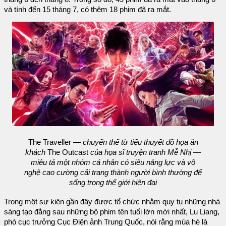
và tính đến 15 tháng 7, có thêm 18 phim đã ra mắt.
The Traveller
— chuyển thể từ tiểu thuyết đồ họa ăn
khách
The Outcast
của họa sĩ truyện tranh Mễ Nhị —
miêu tả một nhóm cá nhân có siêu năng lực và võ
nghệ cao cường cải trang thành người bình thường để
sống trong thế giới hiện đại
Trong một sự kiện gần đây được tổ chức nhằm quy tụ những nhà
sáng tạo đằng sau những bộ phim tên tuổi lớn mới nhất, Lu Liang,
phó cục trưởng Cục Điện ảnh Trung Quốc, nói rằng mùa hè là