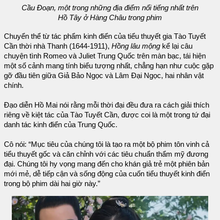
Cầu Đoạn, một trong những địa điểm nổi tiếng nhất trên
Hồ Tây ở Hàng Châu trong phim
Chuyển thể từ tác phẩm kinh điển của tiểu thuyết gia Tào Tuyết
Cần thời nhà Thanh (1644-1911),
Hồng lâu mộng
kể lại câu
chuyện tình Romeo và Juliet Trung Quốc trên màn bạc, tái hiện
một số cảnh mang tính biểu tượng nhất, chẳng hạn như cuộc gặp
gỡ đầu tiên giữa Giả Bảo Ngọc và Lâm Đại Ngọc, hai nhân vật
chính.
Đạo diễn Hồ Mai nói rằng mỗi thời đại đều đưa ra cách giải thích
riêng về kiệt tác của Tào Tuyết Cần, được coi là một trong tứ đại
danh tác kinh điển của Trung Quốc.
Cô nói: “Mục tiêu của chúng tôi là tạo ra một bộ phim tôn vinh cả
tiểu thuyết gốc và căn chỉnh với các tiêu chuẩn thẩm mỹ đương
đại. Chúng tôi hy vọng mang đến cho khán giả trẻ một phiên bản
mới mẻ, dễ tiếp cận và sống động của cuốn tiểu thuyết kinh điển
trong bộ phim dài hai giờ này.”