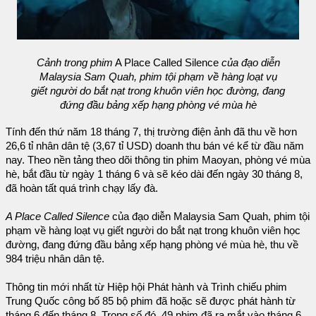
Cảnh trong phim
A Place Called Silence
của đạo diễn
Malaysia Sam Quah, phim tội phạm về hàng loạt vụ
giết người do bắt nạt trong khuôn viên học đường, đang
đứng đầu bảng xếp hạng phòng vé mùa hè
Tính đến thứ năm 18 tháng 7, thị trường điện ảnh đã thu về hơn
26,6 tỉ nhân dân tệ (3,67 tỉ USD) doanh thu bán vé kể từ đầu năm
nay. Theo nền tảng theo dõi thông tin phim Maoyan, phòng vé mùa
hè, bắt đầu từ ngày 1 tháng 6 và sẽ kéo dài đến ngày 30 tháng 8,
đã hoàn tất quá trình chạy lấy đà.
A Place Called Silence
của đạo diễn Malaysia Sam Quah, phim tội
phạm về hàng loạt vụ giết người do bắt nạt trong khuôn viên học
đường, đang đứng đầu bảng xếp hạng phòng vé mùa hè, thu về
984 triệu nhân dân tệ.
Thông tin mới nhất từ ​​Hiệp hội Phát hành và Trình chiếu phim
Trung Quốc công bố 85 bộ phim đã hoặc sẽ được phát hành từ
tháng 6 đến tháng 8. Trong số đó, 49 phim đã ra mắt vào tháng 6