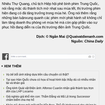
Nhiêu Thự Quang, chủ tịch Hiệp hội phê bình phim Trung Quốc,
nói rằng mặc dù thành tích mờ nhạt sau mùa tết, thị trường phim
hiện đang có đà tăng trưởng trong mùa hè. Ông nói thêm rằng
những bàn luậnxung quanh các phim mới phát hành sẽ không chỉ
làm tăng doanh thu phòng vé mùa hè mà còn góp phần vào sự
phục hồi đang diễn ra của thị trường điện ảnh Trung Quốc.
Dịch: © Ngân Mai @Quaivatdienanh.com
Nguồn:
China Daily
+ XEM THÊM
Vụ bê bối ánh trăng
dựa trên câu chuyện có thật?
Tại sao Hàn Quốc chưa có họa sĩ hoạt hình bậc thầy dù có nhiều nhân
tài và khán giả
Ống kính Quái vật Điện ảnh: Alfonso Cuarón nhận giải thành tựu trọn
đời của LHP Locarno
Giả nghèo giả khổ rèn con: Thẩm Đằng và Mã Lệ trong
Successor
châm biếm cha mẹ hổ
Khán giả đang mỏi mệt phần tiếp theo. Thế rồi Hollywood cho chúng ta