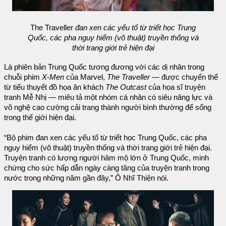
The Traveller
đan xen các yếu tố từ triết học Trung
Quốc, các pha nguy hiểm (võ thuật) truyền thống và
thời trang giới trẻ hiện đại
Là phiên bản Trung Quốc tương đương với các dị nhân trong
chuỗi phim
X-Men
của Marvel,
The Traveller
— được chuyển thể
từ tiểu thuyết đồ họa ăn khách
The Outcast
của họa sĩ truyện
tranh Mễ Nhị — miêu tả một nhóm cá nhân có siêu năng lực và
võ nghệ cao cường cải trang thành người bình thường để sống
trong thế giới hiện đại.
“Bộ phim đan xen các yếu tố từ triết học Trung Quốc, các pha
nguy hiểm (võ thuật) truyền thống và thời trang giới trẻ hiện đại.
Truyện tranh có lượng người hâm mộ lớn ở Trung Quốc, minh
chứng cho sức hấp dẫn ngày càng tăng của truyện tranh trong
nước trong những năm gần đây,” Ô Nhĩ Thiện nói.