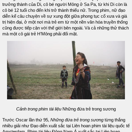
trưởng thành của Di, cô bé người Mông ở Sa Pa, từ khi Di còn là
cô bé 12 tuổi cho đến khi trở thành thiếu nữ. Trong phim, nữ đạo
diễn kể câu chuyện về sự xung đột giữa phong tục cổ xưa và giá
trị hiện đại, ở một nơi mà trẻ em từ một nền văn hóa truyền thống
cũng được tiếp cận với thế giới bên ngoài. Và cả những thử thách
mà một cô gái trẻ H’Mông phải đối mặt.
Cảnh trong phim tài liệu
Những đứa trẻ trong sương
Trước Oscar lần thứ 95,
Những đứa trẻ trong sương
từng thắng
nhiều giải như Đạo diễn xuất sắc tại Liên hoan phim tài liệu quốc tế
Amsterdam, Phim tài liệu Đông Nam Á xuất sắc tại Liên hoan