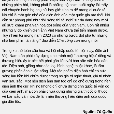
những phim hài, không phải là những bộ phim suốt ngày lôi mấy
cái chuyện hành hạ phụ nữ hay giới tính ra để mang đi quốc tế.
Nó chỉ là một góc nhỏ của điện ảnh của một quốc gia mà thôi. Nó
cần sự phong phú như đời sống thì tôi nghĩ sự đa dạng này mới
đủ sức khám phá văn hóa đời sống của Việt Nam. Còn rất nhiều
những lý do khiến điện ảnh Việt Nam chưa thể tiến nhanh được.
Tuy nhiên tôi mong năm 2023 có những bước đột phá từ những
nhà làm phim tài năng,” đạo diễn
Cha cõng con
mong mỏi.
Trong xu thế toàn cầu hóa và hội nhập quốc tế hiện nay, điện ảnh
Việt Nam cần phải xây dựng cho mình một “thương hiệu” riêng và
thương hiệu ấy trước hết phải gắn liền với bản sắc văn hóa dân
tộc. Điện ảnh, giống như các loại hình nghệ thuật khác, là tấm
gương phản ánh cuộc sống. Một tác phẩm điện ảnh chỉ có sức
sống lâu bền khi chứa đựng trong nó giá trị nghệ thuật, giá trị nhân
văn sâu sắc. Một nền điện ảnh dân tộc chỉ có chỗ đứng trong nền
điện ảnh thế giới khi nó không chỉ chứa đựng tính quốc tế vốn có
của điện ảnh, mà còn phải chứa đựng những giá trị cốt lõi thuộc
về bản sắc văn hóa để làm nên thương hiệu điện ảnh của quốc
gia dân tộc.
Nguồn:
Tổ Quốc