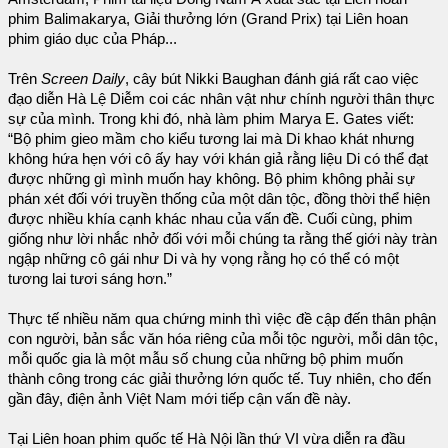
phim Balimakarya, Giải thưởng lớn (Grand Prix) tại Liên hoan
phim giáo dục của Pháp...
Trên
Screen Daily
, cây bút Nikki Baughan đánh giá rất cao việc
đạo diễn Hà Lệ Diễm coi các nhân vật như chính người thân thực
sự của mình. Trong khi đó, nhà làm phim Marya E. Gates viết:
“Bộ phim gieo mầm cho kiểu tương lai mà Di khao khát nhưng
không hứa hẹn với cô ấy hay với khán giả rằng liệu Di có thể đạt
được những gì mình muốn hay không. Bộ phim không phải sự
phán xét đối với truyền thống của một dân tộc, đồng thời thể hiện
được nhiều khía cạnh khác nhau của vấn đề. Cuối cùng, phim
giống như lời nhắc nhở đối với mỗi chúng ta rằng thế giới này tràn
ngập những cô gái như Di và hy vọng rằng họ có thể có một
tương lai tươi sáng hơn.”
Thực tế nhiều năm qua chứng minh thì việc đề cập đến thân phận
con người, bản sắc văn hóa riêng của mỗi tộc người, mỗi dân tộc,
mỗi quốc gia là một mẫu số chung của những bộ phim muốn
thành công trong các giải thưởng lớn quốc tế. Tuy nhiên, cho đến
gần đây, điện ảnh Việt Nam mới tiếp cận vấn đề này.
Tại Liên hoan phim quốc tế Hà Nội lần thứ VI vừa diễn ra đầu