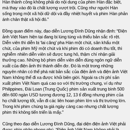
Hàn thành công không phải do nội dung của phim Hàn đặc biệt,
mà thay vào đó là chất lượng vượt trội. Cũng như người Hàn
sống trong một xã hội dữ dội và đầy nhiệt huyết và phim Hàn phản
ánh chân thật xã hội đó.”
Đồng quan điểm này, đạo diễn Lương Đình Dũng nhận định: “Điện
ảnh Việt Nam hiện tại đang bị lúng túng và thiếu bản sắc rõ rệt.
Diễn viên thì diễn bị ‘lai căng’ pha Hàn một chút, sân khấu một
chút, của phim Mỹ một chút và khi phim đó có doanh thu tốt, thì
nghiễm nhiên diễn viên sẽ được tung hô, thậm chí nhận giải
thưởng cao. Những bộ phim diễn viên diễn đúng ngôn ngữ diễn
xuất của điện ảnh thì thành diễn đơ. Đó là một trong những
nguyên nhân có thể phá nát bản sắc của điện ảnh và điện ảnh Việt
Nam không thể đi xa được khỏi biên giới. Ngoài ra chi phí sản
xuất phim Việt Nam quá cao so với thị trường chung, ví dụ như
Philippines, Đài Loan (Trung Quốc) phim sản xuất trung bình 500
đến 600 ngàn USD tương đương 12, 13 tỉ đồng nhưng phim của
họ chất lượng tốt, vẫn đi các liên hoan phim lớn và thị trường lớn.
Trong khi phim chúng ta giá ngày càng cao nhưng chất lượng
phim thì không tiến triển là mấy.”
Cũng theo đạo diễn Lương Đình Dũng, đại diện điện ảnh Việt phải
được nhìn nhận phong phú. “Điện ảnh Việt Nam không phải là