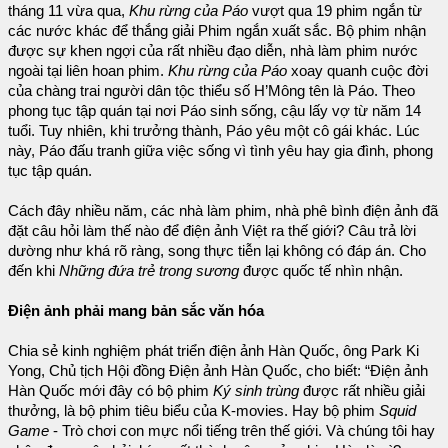
tháng 11 vừa qua,
Khu rừng của Páo
vượt qua 19 phim ngắn từ
các nước khác để thắng giải Phim ngắn xuất sắc. Bộ phim nhận
được sự khen ngợi của rất nhiều đạo diễn, nhà làm phim nước
ngoài tại liên hoan phim.
Khu rừng của Páo
xoay quanh cuộc đời
của chàng trai người dân tộc thiểu số H’Mông tên là Páo. Theo
phong tục tập quán tại nơi Páo sinh sống, cậu lấy vợ từ năm 14
tuổi. Tuy nhiên, khi trưởng thành, Páo yêu một cô gái khác. Lúc
này, Páo đấu tranh giữa việc sống vì tình yêu hay gia đình, phong
tục tập quán.
Cách đây nhiều năm, các nhà làm phim, nhà phê bình điện ảnh đã
đặt câu hỏi làm thế nào để điện ảnh Việt ra thế giới? Câu trả lời
dường như khá rõ ràng, song thực tiễn lại không có đáp án. Cho
đến khi
Những đứa trẻ trong sương
được quốc tế nhìn nhận.
Điện ảnh phải mang bản sắc văn hóa
Chia sẻ kinh nghiệm phát triển điện ảnh Hàn Quốc, ông Park Ki
Yong, Chủ tịch Hội đồng Điện ảnh Hàn Quốc, cho biết: “Điện ảnh
Hàn Quốc mới đây có bộ phim
Ký sinh trùng
được rất nhiều giải
thưởng, là bộ phim tiêu biểu của K-movies. Hay bộ phim
Squid
Game
- Trò chơi con mực nổi tiếng trên thế giới. Và chúng tôi hay