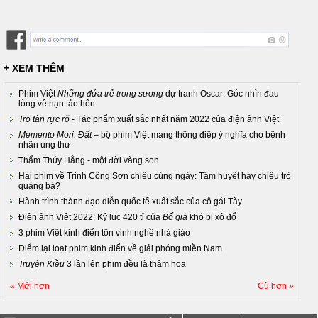
+ XEM THÊM
Phim Việt
Những đứa trẻ trong sương
dự tranh Oscar: Góc nhìn đau
lòng về nạn tảo hôn
Tro tàn rực rỡ
- Tác phẩm xuất sắc nhất năm 2022 của điện ảnh Việt
Memento Mori: Đất
– bộ phim Việt mang thông điệp ý nghĩa cho bệnh
nhân ung thư
Thẩm Thúy Hằng - một đời vàng son
Hai phim về Trịnh Công Sơn chiếu cùng ngày: Tâm huyết hay chiêu trò
quảng bá?
Hành trình thành đạo diễn quốc tế xuất sắc của cô gái Tày
Điện ảnh Việt 2022: Kỷ lục 420 tỉ của
Bố già
khó bị xô đổ
3 phim Việt kinh điển tôn vinh nghề nhà giáo
Điểm lại loạt phim kinh điển về giải phóng miền Nam
Truyện Kiều
3 lần lên phim đều là thảm họa
« Mới hơn
Cũ hơn »