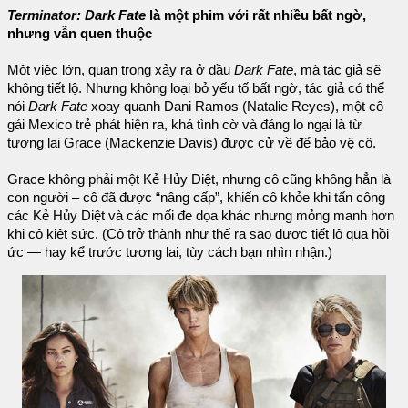
Terminator: Dark Fate
là một phim với rất nhiều bất ngờ,
nhưng vẫn quen thuộc
Một việc lớn, quan trọng xảy ra ở đầu
Dark Fate
, mà tác giả sẽ
không tiết lộ. Nhưng không loại bỏ yếu tố bất ngờ, tác giả có thể
nói
Dark Fate
xoay quanh Dani Ramos (Natalie Reyes), một cô
gái Mexico trẻ phát hiện ra, khá tình cờ và đáng lo ngại là từ
tương lai Grace (Mackenzie Davis) được cử về để bảo vệ cô.
Grace không phải một Kẻ Hủy Diệt, nhưng cô cũng không hẳn là
con người – cô đã được “nâng cấp”, khiến cô khỏe khi tấn công
các Kẻ Hủy Diệt và các mối đe dọa khác nhưng mỏng manh hơn
khi cô kiệt sức. (Cô trở thành như thế ra sao được tiết lộ qua hồi
ức — hay kể trước tương lai, tùy cách bạn nhìn nhận.)