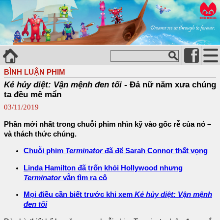
BÌNH LUẬN PHIM
Kẻ hủy diệt: Vận mệnh đen tối
- Đả nữ năm xưa chúng
ta đều mê mẩn
03/11/2019
Phần mới nhất trong chuỗi phim nhìn kỹ vào gốc rễ của nó –
và thách thức chúng.
Chuỗi phim
Terminator
đã để Sarah Connor thất vọng
Linda Hamilton đã trốn khỏi Hollywood nhưng
Terminator
vẫn tìm ra cô
Mọi điều cần biết trước khi xem
Kẻ hủy diệt: Vận mệnh
đen tối