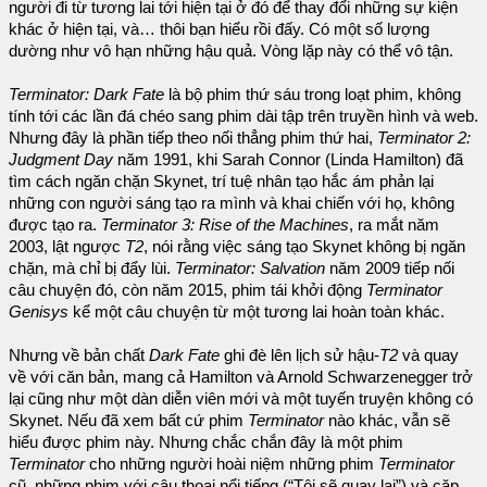
người đi từ tương lai tới hiện tại ở đó để thay đổi những sự kiện
khác ở hiện tại, và… thôi bạn hiểu rồi đấy. Có một số lượng
dường như vô hạn những hậu quả. Vòng lặp này có thể vô tận.
Terminator: Dark Fate
là bộ phim thứ sáu trong loạt phim, không
tính tới các lần đá chéo sang phim dài tập trên truyền hình và web.
Nhưng đây là phần tiếp theo nối thẳng phim thứ hai,
Terminator 2:
Judgment Day
năm 1991, khi Sarah Connor (Linda Hamilton) đã
tìm cách ngăn chặn Skynet, trí tuệ nhân tạo hắc ám phản lại
những con người sáng tạo ra mình và khai chiến với họ, không
được tạo ra.
Terminator 3: Rise of the Machines
, ra mắt năm
2003, lật ngược
T2
, nói rằng việc sáng tạo Skynet không bị ngăn
chặn, mà chỉ bị đẩy lùi.
Terminator: Salvation
năm 2009 tiếp nối
câu chuyện đó, còn năm 2015, phim tái khởi động
Terminator
Genisys
kể một câu chuyện từ một tương lai hoàn toàn khác.
Nhưng về bản chất
Dark Fate
ghi đè lên lịch sử hậu-
T2
và quay
về với căn bản, mang cả Hamilton và Arnold Schwarzenegger trở
lại cũng như một dàn diễn viên mới và một tuyến truyện không có
Skynet. Nếu đã xem bất cứ phim
Terminator
nào khác, vẫn sẽ
hiểu được phim này. Nhưng chắc chắn đây là một phim
Terminator
cho những người hoài niệm những phim
Terminator
cũ, những phim với câu thoại nổi tiếng (“Tôi sẽ quay lại”) và cặp