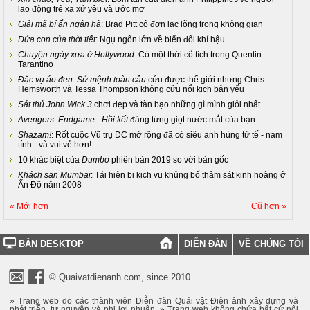
lao động trẻ xa xứ yêu và ước mơ
Giải mã bí ẩn ngân hà
: Brad Pitt cô đơn lạc lõng trong không gian
Đứa con của thời tiết
: Ngụ ngôn lớn về biến đổi khí hậu
Chuyện ngày xưa ở Hollywood
: Có một thời cổ tích trong Quentin
Tarantino
Đặc vụ áo đen: Sứ mệnh toàn cầu
cứu được thế giới nhưng Chris
Hemsworth và Tessa Thompson không cứu nổi kịch bản yếu
Sát thủ John Wick 3
chơi đẹp và tàn bạo những gì mình giỏi nhất
Avengers: Endgame
-
Hồi kết
đáng từng giọt nước mắt của bạn
Shazam!
: Rốt cuộc Vũ trụ DC mở rộng đã có siêu anh hùng tử tế - nam
tính - và vui vẻ hơn!
10 khác biệt của
Dumbo
phiên bản 2019 so với bản gốc
Khách sạn Mumbai
: Tái hiện bi kịch vụ khủng bố thảm sát kinh hoàng ở
Ấn Độ năm 2008
« Mới hơn
Cũ hơn »
BẢN DESKTOP
DIỄN ĐÀN
VỀ CHÚNG TÔI
© Quaivatdienanh.com, since 2010
» Trang web do các thành viên Diễn đàn Quái vật Điện ảnh xây dựng và
phát triển, tự nguyện và phi lợi nhuận. » Trang web không chứa bất cứ nội