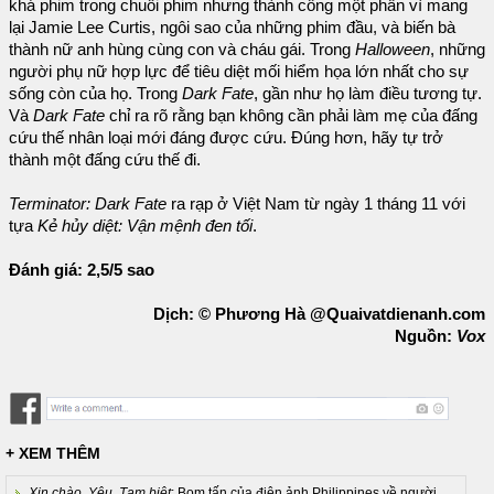
khá phim trong chuỗi phim nhưng thành công một phần vì mang
lại Jamie Lee Curtis, ngôi sao của những phim đầu, và biến bà
thành nữ anh hùng cùng con và cháu gái. Trong
Halloween
, những
người phụ nữ hợp lực để tiêu diệt mối hiểm họa lớn nhất cho sự
sống còn của họ. Trong
Dark Fate
, gần như họ làm điều tương tự.
Và
Dark Fate
chỉ ra rõ rằng bạn không cần phải làm mẹ của đấng
cứu thế nhân loại mới đáng được cứu. Đúng hơn, hãy tự trở
thành một đấng cứu thế đi.
Terminator: Dark Fate
ra rạp ở Việt Nam từ ngày 1 tháng 11 với
tựa
Kẻ hủy diệt: Vận mệnh đen tối
.
Đánh giá: 2,5/5 sao
Dịch: © Phương Hà @Quaivatdienanh.com
Nguồn:
Vox
+ XEM THÊM
Xin chào, Yêu, Tạm biệt
: Bom tấn của điện ảnh Philippines về người