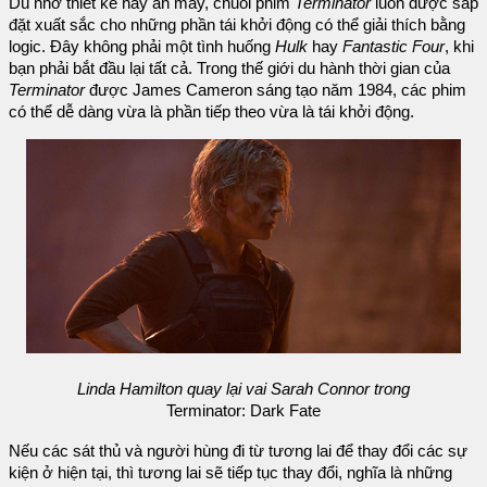
Dù nhờ thiết kế hay ăn may, chuỗi phim
Terminator
luôn được sắp
đặt xuất sắc cho những phần tái khởi động có thể giải thích bằng
logic. Đây không phải một tình huống
Hulk
hay
Fantastic Four
, khi
bạn phải bắt đầu lại tất cả. Trong thế giới du hành thời gian của
Terminator
được James Cameron sáng tạo năm 1984, các phim
có thể dễ dàng vừa là phần tiếp theo vừa là tái khởi động.
Linda Hamilton quay lại vai Sarah Connor trong
Terminator: Dark Fate
Nếu các sát thủ và người hùng đi từ tương lai để thay đổi các sự
kiện ở hiện tại, thì tương lai sẽ tiếp tục thay đổi, nghĩa là những