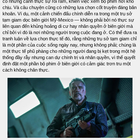
có những cảnh thực sự rối rắm, khiến việc xem bộ phim hơi khó
chịu. Và câu chuyện cũng có những lựa chọn cốt truyện đáng băn
khoăn. Ví dụ, một cảnh chiến đấu chính diễn ra trong một trụ sở
tạm giam dọc biên giới Mỹ-Mexico — không phải bởi nó thực sự
liên quan đến khủng hoảng di cư hay nhân quyền ở biên giới mà
chỉ bởi vì đó là nơi những người trong cuộc đang ở. Có thể đưa ra
tranh luận về lựa chọn thực tế đó, rằng những trụ sở tạm giam chỉ
là một phần của cuộc sống ngày nay, nhưng không phải; chúng là
một thực tế phũ phàng cho những người đang bị kẹt trong một hệ
thống đầy rẫy nhưng can dự chính trị và nhân quyền, vì thế quyết
định đặt một phần bộ phim ở biên giới có cảm giác trơn tru một
cách không chân thực.