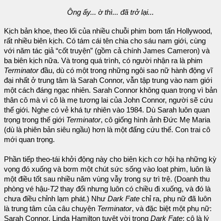
Ông ấy... ờ thì... đã trở lại...
Kịch bản khoe, theo lối của nhiều chuỗi phim bom tấn Hollywood,
rất nhiều biên kịch. Có tám cái tên chia cho sáu nam giới, cùng
với năm tác giả “cốt truyện” (gồm cả chính James Cameron) và
ba biên kịch nữa. Và trong quá trình, có người nhận ra là phim
Terminator
đầu, dù có một trong những ngôi sao nữ hành động vĩ
đại nhất ở trung tâm là Sarah Connor, vẫn tập trung vào nam giới
một cách đáng ngạc nhiên. Sarah Connor không quan trọng vì bản
thân cô mà vì cô là mẹ tương lai của John Connor, người sẽ cứu
thế giới. Nghe có vẻ khá tự nhiên vào 1984. Dù Sarah luôn quan
trọng trong thế giới
Terminator
, cô giống hình ảnh Đức Mẹ Maria
(dù là phiên bản siêu ngầu) hơn là một đấng cứu thế. Con trai cô
mới quan trọng.
Phần tiếp theo-tái khởi động này cho biên kịch cơ hội hạ những kỳ
vọng đó xuống và bơm một chút sức sống vào loạt phim, luôn là
một điều tốt sau nhiều năm vùng vẫy trong sự trì trệ. (Doanh thu
phòng vé hậu-
T2
thay đổi nhưng luôn có chiều đi xuống, và đó là
chưa điều chỉnh lạm phát.) Như
Dark Fate
chỉ ra, phụ nữ đã luôn
là trung tâm của câu chuyện
Terminator
, và đặc biệt một phụ nữ:
Sarah Connor. Linda Hamilton tuyệt vời trong
Dark Fate
; cô là lý