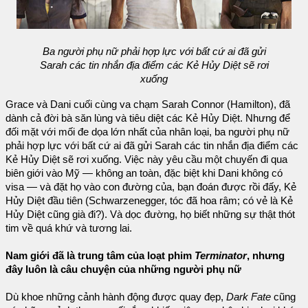
Ba người phụ nữ phải hợp lực với bất cứ ai đã gửi
Sarah các tin nhắn địa điểm các Kẻ Hủy Diệt sẽ rơi
xuống
Grace và Dani cuối cùng va chạm Sarah Connor (Hamilton), đã
dành cả đời bà săn lùng và tiêu diệt các Kẻ Hủy Diệt. Nhưng để
đối mặt với mối đe dọa lớn nhất của nhân loại, ba người phụ nữ
phải hợp lực với bất cứ ai đã gửi Sarah các tin nhắn địa điểm các
Kẻ Hủy Diệt sẽ rơi xuống. Việc này yêu cầu một chuyến đi qua
biên giới vào Mỹ — không an toàn, đặc biệt khi Dani không có
visa — và đặt họ vào con đường của, bạn đoán được rồi đấy, Kẻ
Hủy Diệt đầu tiên (Schwarzenegger, tóc đã hoa râm; có vẻ là Kẻ
Hủy Diệt cũng già đi?). Và dọc đường, họ biết những sự thật thót
tim về quá khứ và tương lai.
Nam giới đã là trung tâm của loạt phim
Terminator
, nhưng
đây luôn là câu chuyện của những người phụ nữ
Dù khoe những cảnh hành động được quay đẹp,
Dark Fate
cũng