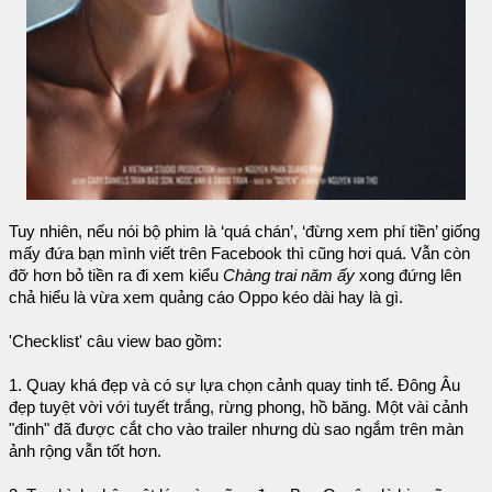
Tuy nhiên, nếu nói bộ phim là ‘quá chán’, ‘đừng xem phí tiền’ giống
mấy đứa bạn mình viết trên Facebook thì cũng hơi quá. Vẫn còn
đỡ hơn bỏ tiền ra đi xem kiểu
Chàng trai năm ấy
xong đứng lên
chả hiểu là vừa xem quảng cáo Oppo kéo dài hay là gì.
'Checklist' câu view bao gồm:
1. Quay khá đẹp và có sự lựa chọn cảnh quay tinh tế. Đông Âu
đẹp tuyệt vời với tuyết trắng, rừng phong, hồ băng. Một vài cảnh
"đinh" đã được cắt cho vào trailer nhưng dù sao ngắm trên màn
ảnh rộng vẫn tốt hơn.