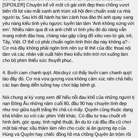
[SPOILER] Chuyện kể về một cô gái xinh đẹp theo chồng vượt
biên rồi lọt vào mắt xanh anh trùm xã hội đen chuẩn soái ca nhà
người ta. Sau khi đã hành hạ tàn cánh hoa đào thì anh quay sang
yêu nàng kiểu tình yêu ngược luyến tàn tâm ‘Anh không xứng với
em’. Nhiều năm qua đi và anh chết vì tình yêu đó dù nàng vẫn
mang mệnh đào hoa, chàng nào gặp cũng đổ xiêu vẹo từ già, trẻ,
Tây, Việt. Ơ thế có phải chuẩn ngôn tình thời đại này không ạ? -
Cơ mà đây không phải ngôn tình nên sự lê thê của độc thoại nội
tâm và các nhân vật xuất hiện theo kiểu trên trời rơi xuống làm
cho bộ phim thiếu sức thuyết phục.
4. Bưởi cam chanh quýt. Abcdxyz có thấy bưởi cam chanh quýt
táo đầy đủ. Cơ mà vừa gượng vừa không cảm xúc nên chả hiểu
các bạn đang diễn tuồng hay chơi bập bênh gì.
Nói chung ai kỳ vọng xem để hiểu nỗi đau khổ của những người tị
nạn Đông Âu những năm cuối 80, đầu 90 hay chuyện tình đẹp
như mơ giữa tuyết trắng thì chả có mấy.
Quyên
cũng thuộc dạng
khá khẩm so với các phim Việt khác. Có đầu tư trau chuốt về
hình ảnh, góc quay, tính nghệ thuật, ẩn dụ từ cái đầu đĩa cũ chơi
một bài nhạc sầu thảm làm nền cho cuộc ái ân gượng ép của
Hùng và Quyên hay chiếc đồng hồ mà chồng Quyên ăn trộm rồi