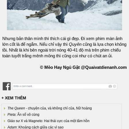
Nhưng bản thân mình thì thích cái gì đẹp. Đi xem phim màn ảnh
lớn cốt là để ngắm. Nếu chỉ vậy thì
Quyên
cũng là lựa chọn không
tồi. Nhất là khi bên ngoài trời nóng 40-41 độ mà trên phim chiếu
toàn tuyết trắng mênh mông thì cũng coi như có chút an ủi.
© Mèo Hay Ngủ Gật @Quaivatdienanh.com
+ XEM THÊM
The Queen
- chuyện của, và không chỉ của, Nữ hoàng
Pieta
: Ẩn số vô cùng
Giáo sư X và Magneto: Hai thái cực của một tâm hồn
Adam
: Khoảng cách giữa các vì sao