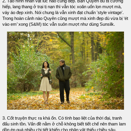
2. Tạo hình nhân vật lúc nào cũng đẹp. Bạn Quyên dù bị cưỡng
hiếp, lang thang ở trại tị nạn thì vẫn tóc xoăn uốn lọn mượt mà,
váy áo đẹp xinh. Nói chung là vẫn xinh đạt chuẩn 'style vintage'.
Trong hoàn cảnh nào Quyên cũng mượt mà xinh đẹp dù vừa bị ‘ét
vào em’ xong (S&M) tóc vẫn suôn mượt như dùng Sunsilk.
3. Cốt truyện thực ra khá ổn. Có tính bạo liệt của thời đại, tranh
đấu sinh tồn. Vấn đề nằm ở chỗ không biết tiết chế nên tham lam
dồn ép quá nhiều chi tiết khiến cho nhân vật thiếu chiều sâu.