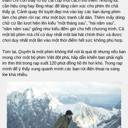
thậm chí còn thấy rõ sự cắt cúp một cách thô thiển. Những lúc
cần hiệu ứng hay lồng nhạc để tăng cảm xúc cho phim thì chả
thấy gì. Cảnh quay thì tuyệt đẹp mà vào tay các bạn dựng phim
làm cho phim rời rạc như một bức tranh cắt dán. Thêm mấy dòng
chữ cứ lần lượt hiện lên kiểu "một tháng sau", "hai năm sau",
"năm năm sau" giống như kiểu đếm giờ cho hết chương trình. Cả
một bộ phim mà chỉ có duy nhất một bài hát chính thức và được
chơi duy nhất một lần vào một thời điểm hết sức không phù hợp.
Tóm lại,
Quyên
là một phim không thể nói là quá tệ nhưng nếu bạn
mong chờ một bộ phim Việt đột phá, hấp dẫn khiến bạn phải ngồi
im thin thít trong rạp suốt 120 phút đồng hồ thì hơi khó. Trong rạp
mình để ý thấy xung quanh mình các bạn rút điện thoại ra sáng
lòe khá nhiều.