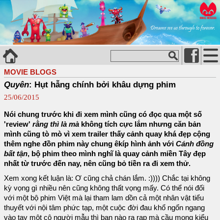
MOVIE BLOGS
Quyên
: Hụt hẫng chính bởi khâu dựng phim
25/06/2015
Nói chung trước khi đi xem mình cũng có đọc qua một số
'review'
rằng thì là mà
không tích cực lắm nhưng căn bản
mình cũng tò mò vì xem trailer thấy cảnh quay khá đẹp cộng
thêm nghe đồn phim này chung êkíp hình ảnh với
Cánh đồng
bất tận
, bộ phim theo mình nghĩ là quay cảnh miền Tây đẹp
nhất từ trước đến nay, nên cũng bỏ tiền ra đi xem thử.
Xem xong kết luận là: Ơ cũng chả chán lắm. :)))) Chắc tại không
kỳ vọng gì nhiều nên cũng không thất vọng mấy. Có thể nói đối
với một bộ phim Việt mà lại tham lam dồn cả một nhân vật tiểu
thuyết với nội tâm phức tạp, một cuộc đời đau khổ ngổn ngang
vào tay một cô người mẫu thì bạn nào ra rạp mà cầu mong kiểu