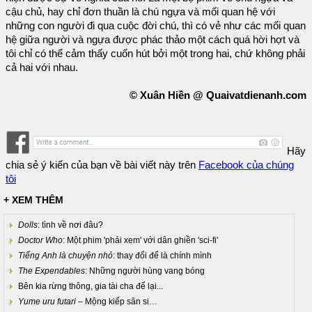
cậu chủ, hay chỉ đơn thuần là chú ngựa và mối quan hệ với
những con người đi qua cuộc đời chú, thì có vẻ như các mối quan
hệ giữa người và ngựa được phác thảo một cách quá hời hợt và
tôi chỉ có thể cảm thấy cuốn hút bởi một trong hai, chứ không phải
cả hai với nhau.
© Xuân Hiền @ Quaivatdienanh.com
Hãy
chia sẻ ý kiến của bạn về bài viết này trên
Facebook của chúng
tôi
+ XEM THÊM
Dolls
: tình về nơi đâu?
Doctor Who
: Một phim 'phải xem' với dân ghiền 'sci-fi'
Tiếng Anh là chuyện nhỏ
: thay đổi để là chính mình
The Expendables
: Những người hùng vang bóng
Bên kia rừng thông, gia tài cha để lại...
Yume uru futari
– Mộng kiếp sân si…