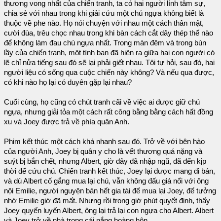
thương vong nhất của chiến tranh, ta có hai người lính tâm sự,
chia sẻ với nhau trong khi giải cứu một chú ngựa không biết là
thuộc về phe nào. Họ nói chuyện với nhau một cách thân mật,
cười đùa, trêu chọc nhau trong khi bàn cách cắt dây thép thế nào
để không làm đau chú ngựa nhất. Trong màn đêm và trong bùn
lầy của chiến tranh, một tình bạn đã hiện ra giữa hai con người có
lẽ chỉ nửa tiếng sau đó sẽ lại phải giết nhau. Tôi tự hỏi, sau đó, hai
người liệu có sống qua cuộc chiến này không? Và nếu qua được,
có khi nào họ lại có duyên gặp lại nhau?
Cuối cùng, họ cũng có chút tranh cãi về việc ai được giữ chú
ngựa, nhưng giải tỏa một cách rất công bằng bằng cách hất đồng
xu và Joey được trả về phía quân Anh.
Phim kết thúc một cách khá nhanh sau đó. Trở về với bên hào
của người Anh, Joey bị quân y cho là vết thương quá nặng và
suýt bị bắn chết, nhưng Albert, giờ đây đã nhập ngũ, đã đến kịp
thời để cứu chú. Chiến tranh kết thúc, Joey lại được mang đi bán,
và dù Albert cố gắng mua lại chú, vẫn không đấu giá nổi với ông
nội Emilie, người nguyện bán hết gia tài để mua lại Joey, để tưởng
nhớ Emilie giờ đã mất. Nhưng rồi trong giờ phút quyết định, thấy
Joey quyến luyến Albert, ông lại trả lại con ngựa cho Albert. Albert
và Joey trở về nhà trong cái nắng hoàng hôn.