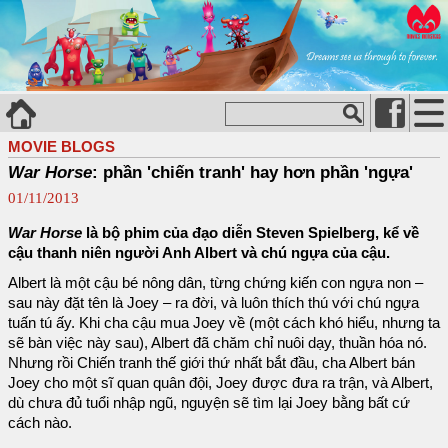
MOVIE BLOGS
War Horse
: phần 'chiến tranh' hay hơn phần 'ngựa'
01/11/2013
War Horse
là bộ phim của đạo diễn Steven Spielberg, kể về
cậu thanh niên người Anh Albert và chú ngựa của cậu.
Albert là một cậu bé nông dân, từng chứng kiến con ngựa non –
sau này đặt tên là Joey – ra đời, và luôn thích thú với chú ngựa
tuấn tú ấy. Khi cha cậu mua Joey về (một cách khó hiểu, nhưng ta
sẽ bàn việc này sau), Albert đã chăm chỉ nuôi dạy, thuần hóa nó.
Nhưng rồi Chiến tranh thế giới thứ nhất bắt đầu, cha Albert bán
Joey cho một sĩ quan quân đội, Joey được đưa ra trận, và Albert,
dù chưa đủ tuổi nhập ngũ, nguyện sẽ tìm lại Joey bằng bất cứ
cách nào.