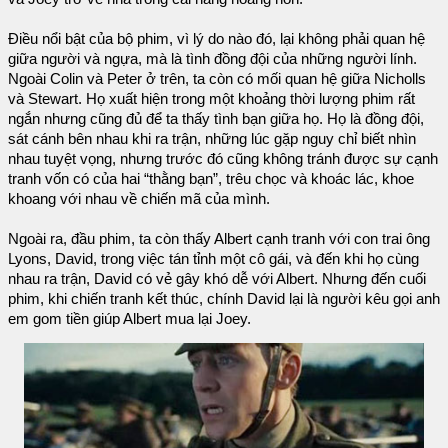
Điều nổi bật của bộ phim, vì lý do nào đó, lại không phải quan hệ
giữa người và ngựa, mà là tình đồng đội của những người lính.
Ngoài Colin và Peter ở trên, ta còn có mối quan hệ giữa Nicholls
và Stewart. Họ xuất hiện trong một khoảng thời lượng phim rất
ngắn nhưng cũng đủ để ta thấy tình bạn giữa họ. Họ là đồng đội,
sát cánh bên nhau khi ra trận, những lúc gặp nguy chỉ biết nhìn
nhau tuyệt vọng, nhưng trước đó cũng không tránh được sự cạnh
tranh vốn có của hai “thằng bạn”, trêu chọc và khoác lác, khoe
khoang với nhau về chiến mã của mình.
Ngoài ra, đầu phim, ta còn thấy Albert cạnh tranh với con trai ông
Lyons, David, trong việc tán tỉnh một cô gái, và đến khi họ cùng
nhau ra trận, David có vẻ gây khó dễ với Albert. Nhưng đến cuối
phim, khi chiến tranh kết thúc, chính David lại là người kêu gọi anh
em gom tiền giúp Albert mua lại Joey.