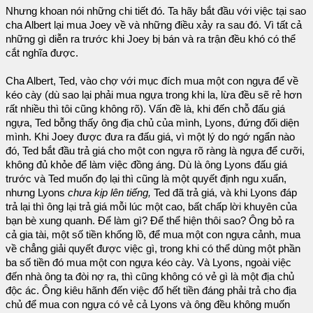
Nhưng khoan nói những chi tiết đó. Ta hãy bắt đầu với việc tại sao
cha Albert lại mua Joey về và những điều xảy ra sau đó. Vì tất cả
những gì diễn ra trước khi Joey bị bán và ra trận đều khó có thể
cắt nghĩa được.
Cha Albert, Ted, vào chợ với mục đích mua một con ngựa để về
kéo cày (dù sao lại phải mua ngựa trong khi la, lừa đều sẽ rẻ hơn
rất nhiều thì tôi cũng không rõ). Vấn đề là, khi đến chỗ đấu giá
ngựa, Ted bỗng thấy ông địa chủ của mình, Lyons, đứng đối diện
mình. Khi Joey được đưa ra đấu giá, vì một lý do ngớ ngẩn nào
đó, Ted bắt đầu trả giá cho một con ngựa rõ ràng là ngựa để cưỡi,
không đủ khỏe để làm việc đồng áng. Dù là ông Lyons đấu giá
trước và Ted muốn đọ lại thì cũng là một quyết định ngu xuẩn,
nhưng Lyons
chưa kịp lên tiếng,
Ted đã trả giá, và khi Lyons đáp
trả lại thì ông lại trả giá mỗi lúc một cao, bất chấp lời khuyên của
bạn bè xung quanh. Để làm gì? Để thể hiện thôi sao? Ông bỏ ra
cả gia tài, một số tiền khổng lồ, để mua một con ngựa cảnh, mua
về chẳng giải quyết được việc gì, trong khi có thể dùng một phần
ba số tiền đó mua một con ngựa kéo cày. Và Lyons, ngoài việc
đến nhà ông ta đòi nợ ra, thì cũng không có vẻ gì là một địa chủ
độc ác. Ông kiêu hãnh đến việc đổ hết tiền đáng phải trả cho địa
chủ để mua con ngựa có vẻ cả Lyons và ông đều không muốn