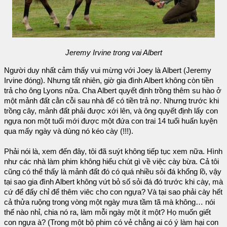
Jeremy Irvine trong vai Albert
Người duy nhất cảm thấy vui mừng với Joey là Albert (Jeremy
Irvine đóng). Nhưng tất nhiên, giờ gia đình Albert không còn tiền
trả cho ông Lyons nữa. Cha Albert quyết định trồng thêm su hào ở
một mảnh đất cằn cỗi sau nhà để có tiền trả nợ. Nhưng trước khi
trồng cây, mảnh đất phải được xới lên, và ông quyết định lấy con
ngựa non một tuổi mới được một đứa con trai 14 tuổi huấn luyện
qua mấy ngày và dùng nó kéo cày (!!!).
Phải nói là, xem đến đây, tôi đã suýt không tiếp tục xem nữa. Hình
như các nhà làm phim không hiểu chút gì về việc cày bừa. Cả tôi
cũng có thể thấy là mảnh đất đó có quá nhiều sỏi đá khổng lồ, vậy
tại sao gia đình Albert không vứt bỏ số sỏi đá đó trước khi cày, mà
cứ để đấy chỉ để thêm viêc cho con ngựa? Và tại sao phải cày hết
cả thửa ruộng trong vòng một ngày mưa tầm tã mà không… nói
thế nào nhỉ, chia nó ra, làm mỗi ngày một ít một? Họ muốn giết
con ngựa à? (Trong một bộ phim có vẻ chẳng ai có ý làm hại con