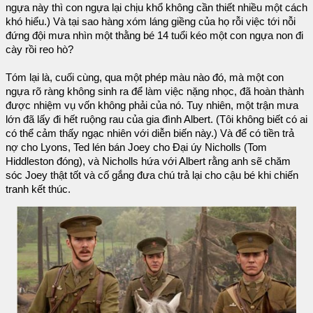
ngựa này thì con ngựa lại chịu khổ không cần thiết nhiều một cách
khó hiểu.) Và tại sao hàng xóm láng giềng của họ rỗi việc tới nỗi
đứng đội mưa nhìn một thằng bé 14 tuổi kéo một con ngựa non đi
cày rồi reo hò?
Tóm lại là, cuối cùng, qua một phép màu nào đó, mà một con
ngựa rõ ràng không sinh ra để làm việc nặng nhọc, đã hoàn thành
được nhiệm vụ vốn không phải của nó. Tuy nhiên, một trận mưa
lớn đã lấy đi hết ruộng rau của gia đình Albert. (Tôi không biết có ai
có thể cảm thấy ngạc nhiên với diễn biến này.) Và để có tiền trả
nợ cho Lyons, Ted lén bán Joey cho Đại úy Nicholls (Tom
Hiddleston đóng), và Nicholls hứa với Albert rằng anh sẽ chăm
sóc Joey thật tốt và cố gắng đưa chú trả lại cho cậu bé khi chiến
tranh kết thúc.