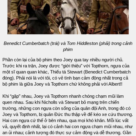
Benedict Cumberbatch (trái) và Tom Hiddleston (phải) trong cảnh
phim
Phần còn lại của bộ phim theo Joey qua tay nhiều người chủ.
Trước khi ra trận, Joey được “giới thiệu” với Topthorn, ngựa của
một sĩ quan quan khác, Thiếu tá Stewart (Benedict Cumberbatch
đóng). Phải nói là với tôi, có vẻ tình bạn cảm động nhất trong cả
bộ phim là giữa Joey và Topthorn chứ không phải với Albert!!
Khi “gặp” nhau, Joey và Topthorn nhanh chóng chạm mũi làm
quen nhau. Sau khi Nicholls và Stewart bỏ mạng trên chiến
trường, những con ngựa còn sống của quân đội Anh, trong đó có
Joey và Topthorn, bị quân Đức thu thập về để kéo xe cứu thương.
Hai con ngựa cứ thế ở bên nhau, qua mọi khó khăn. Mỗi lúc vất
vả, quyết định nhất, lại có cảnh hai con ngựa chạm mũi nhau, như
an ủi nhau; cảnh tượng đó thực sự cảm động và dễ thương. Gần