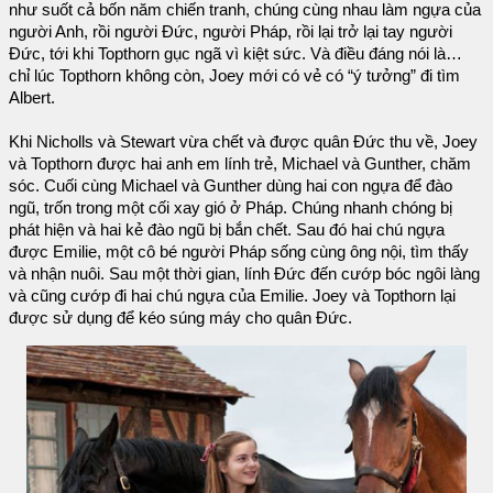
như suốt cả bốn năm chiến tranh, chúng cùng nhau làm ngựa của
người Anh, rồi người Đức, người Pháp, rồi lại trở lại tay người
Đức, tới khi Topthorn gục ngã vì kiệt sức. Và điều đáng nói là…
chỉ lúc Topthorn không còn, Joey mới có vẻ có “ý tưởng” đi tìm
Albert.
Khi Nicholls và Stewart vừa chết và được quân Đức thu về, Joey
và Topthorn được hai anh em lính trẻ, Michael và Gunther, chăm
sóc. Cuối cùng Michael và Gunther dùng hai con ngựa để đào
ngũ, trốn trong một cối xay gió ở Pháp. Chúng nhanh chóng bị
phát hiện và hai kẻ đào ngũ bị bắn chết. Sau đó hai chú ngựa
được Emilie, một cô bé người Pháp sống cùng ông nội, tìm thấy
và nhận nuôi. Sau một thời gian, lính Đức đến cướp bóc ngôi làng
và cũng cướp đi hai chú ngựa của Emilie. Joey và Topthorn lại
được sử dụng để kéo súng máy cho quân Đức.