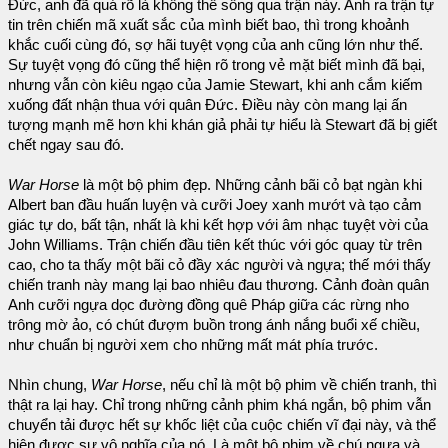
Đức, anh đã quá rõ là không thể sống qua trận này. Anh ra trận tự
tin trên chiến mã xuất sắc của mình biết bao, thì trong khoảnh
khắc cuối cùng đó, sợ hãi tuyệt vọng của anh cũng lớn như thế.
Sự tuyệt vọng đó cũng thể hiện rõ trong vẻ mặt biết mình đã bại,
nhưng vẫn còn kiêu ngạo của Jamie Stewart, khi anh cắm kiếm
xuống đất nhận thua với quân Đức. Điều này còn mang lại ấn
tượng mạnh mẽ hơn khi khán giả phải tự hiểu là Stewart đã bị giết
chết ngay sau đó.
War Horse
là một bộ phim đẹp. Những cảnh bãi cỏ bạt ngàn khi
Albert ban đầu huấn luyện và cưỡi Joey xanh mướt và tạo cảm
giác tự do, bất tận, nhất là khi kết hợp với âm nhạc tuyệt vời của
John Williams. Trận chiến đầu tiên kết thúc với góc quay từ trên
cao, cho ta thấy một bãi cỏ đầy xác người và ngựa; thế mới thấy
chiến tranh này mang lại bao nhiêu đau thương. Cảnh đoàn quân
Anh cưỡi ngựa dọc đường đồng quê Pháp giữa các rừng nho
trông mờ ảo, có chút đượm buồn trong ánh nắng buổi xế chiều,
như chuẩn bị người xem cho những mất mát phía trước.
Nhìn chung,
War Horse
, nếu chỉ là một bộ phim về chiến tranh, thì
thật ra lại hay. Chỉ trong những cảnh phim khá ngắn, bộ phim vẫn
chuyển tải được hết sự khốc liệt của cuộc chiến vĩ đại này, và thể
hiện được sự vô nghĩa của nó. Là một bộ phim về chú ngựa và