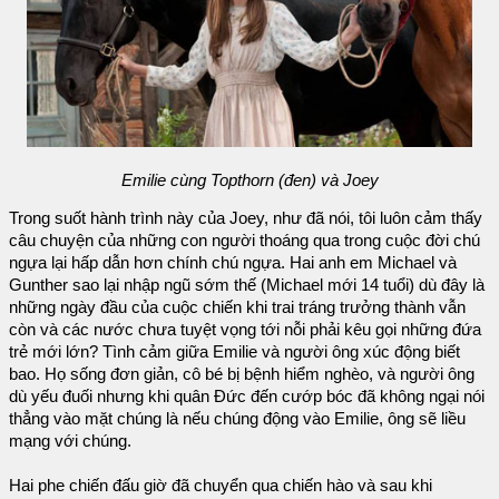
Emilie cùng Topthorn (đen) và Joey
Trong suốt hành trình này của Joey, như đã nói, tôi luôn cảm thấy
câu chuyện của những con người thoáng qua trong cuộc đời chú
ngựa lại hấp dẫn hơn chính chú ngựa. Hai anh em Michael và
Gunther sao lại nhập ngũ sớm thế (Michael mới 14 tuổi) dù đây là
những ngày đầu của cuộc chiến khi trai tráng trưởng thành vẫn
còn và các nước chưa tuyệt vọng tới nỗi phải kêu gọi những đứa
trẻ mới lớn? Tình cảm giữa Emilie và người ông xúc động biết
bao. Họ sống đơn giản, cô bé bị bệnh hiểm nghèo, và người ông
dù yếu đuối nhưng khi quân Đức đến cướp bóc đã không ngại nói
thẳng vào mặt chúng là nếu chúng động vào Emilie, ông sẽ liều
mạng với chúng.
Hai phe chiến đấu giờ đã chuyển qua chiến hào và sau khi