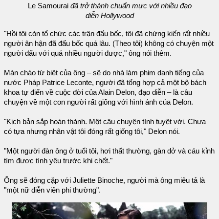
Le Samourai
đã trở thành chuẩn mực với nhiều đạo
diễn Hollywood
"Hồi tôi còn tổ chức các trận đấu bốc, tôi đã chứng kiến rất nhiều
người ân hận đã đấu bốc quá lâu. (Theo tôi) không có chuyện một
người đấu với quá nhiều người được," ông nói thêm.
Màn chào từ biệt của ông – sẽ do nhà làm phim danh tiếng của
nước Pháp Patrice Leconte, người đã tổng hợp cả một bộ bách
khoa tự điển về cuộc đời của Alain Delon, đạo diễn – là câu
chuyện về một con người rất giống với hình ảnh của Delon.
"Kịch bản sắp hoàn thành. Một câu chuyện tình tuyệt vời. Chưa
có tựa nhưng nhân vật tôi đóng rất giống tôi," Delon nói.
"Một người đàn ông ở tuổi tôi, hơi thất thường, gàn dở và cáu kỉnh
tìm được tình yêu trước khi chết."
Ông sẽ đóng cặp với Juliette Binoche, người mà ông miêu tả là
"một nữ diễn viên phi thường".