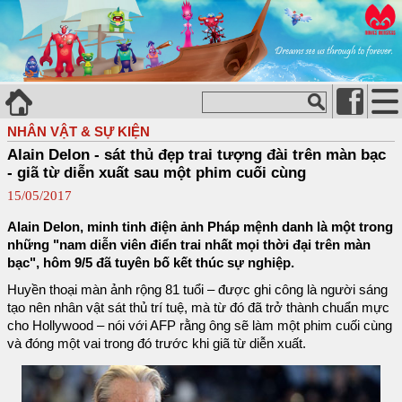
NHÂN VẬT & SỰ KIỆN
Alain Delon - sát thủ đẹp trai tượng đài trên màn bạc
- giã từ diễn xuất sau một phim cuối cùng
15/05/2017
Alain Delon, minh tinh điện ảnh Pháp mệnh danh là một trong
những "nam diễn viên điển trai nhất mọi thời đại trên màn
bạc", hôm 9/5 đã tuyên bố kết thúc sự nghiệp.
Huyền thoại màn ảnh rộng 81 tuổi – được ghi công là người sáng
tạo nên nhân vật sát thủ trí tuệ, mà từ đó đã trở thành chuẩn mực
cho Hollywood – nói với AFP rằng ông sẽ làm một phim cuối cùng
và đóng một vai trong đó trước khi giã từ diễn xuất.