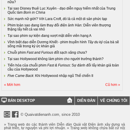
nữa?
Tại sao Disney thuê Lục Xuyên - đạo diễn nguy hiểm nhất của Trung
Quốc làm
Born in China
Sức mạnh nữ giới? Với Lara Croft, đó là cả một di sản phức tạp
Phim toàn sao đang làm thay đổi điện ảnh Hàn: Diễn viên thượng
thặng lấy hết cả vai nhỏ
Tại sao phim sự kiện đang vượt mặt diễn viên hạng A
Vĩnh biệt đạo diễn Dương Khiết - phim truyền hình
Tây du ký
của bà sẽ
sống mãi trong ký ức khán giả
Chuỗi phim
Fast and Furious
đốt sạch xăng chưa?
Tại sao Hollywood không làm phim cho người trưởng thành?
Tiến hóa của chuỗi phim
Fast & Furious
: Sự đánh đổi lấy khán giả toàn
cầu của Hollywood
Five Came Back
: Khi Hollywood nhập ngũ Thế chiến II
« Mới hơn
Cũ hơn »
BẢN DESKTOP
DIỄN ĐÀN
VỀ CHÚNG TÔI
© Quaivatdienanh.com, since 2010
» Trang web do các thành viên Diễn đàn Quái vật Điện ảnh xây dựng và
phát triển, tự nguyện và phi lợi nhuận. » Trang web không chứa bất cứ nội