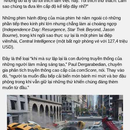
“Nhưng đó là lý do tôi thích làm việc này. Tôi thích thử thách: Làm
sao chúng ta đưa lên cấp độ kế tiếp đây nhỉ?”
Những phim hành động của mùa phim hè năm ngoái có những
phần tiếp theo kinh phí lớn nhưng chẳng làm ai choáng ngợp
(
Independence Day: Resurgence
,
Star Trek Beyond
,
Jason
Bourne
), trong khi ngôi sao thực sự lại là một phim lai điệp
viên/hài,
Central Intelligence
(một bất ngờ phòng vé với 127,4 triệu
USD).
Đây là thể loại “khi mà sự lặp lại là con đường truyền thống của
những người làm mảng sáng tạo,” Paul Dergarabedian, chuyên
gia phân tích truyền thông cao cấp của
comScore
, nói. Thay vào
đó, “người ta muốn đầu bếp cải biến món bánh mì mứt và bơ đậu
phộng trong khi vẫn giữ lại những thứ khiến chúng đáng thèm
muốn từ đầu.”