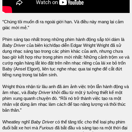
“Chúng tôi muốn đi ra ngoài giới hạn. Và điều này mang lại cảm
giác mới mẻ.”
Phim sáng tạo nhất trong những phim hành động sắp tới dám là
Baby Driver
của biên kịch/đạo diễn Edgar Wright Wright đã sử
dụng nhạc sáng tạo trong các phim khác của anh, nhưng chưa
bao giờ kết hợp như trong phim mới nhất: Những cảnh trộm xe và
cướp ngân hàng lắt léo đặt trên nền nhạc riêng của lái xe bỏ trốn
Baby (Ansel Elgort), liên tục nghe nhạc qua tai nghe để cắt đứt
tiếng rung trong tai bẩm sinh.
Wright thừa nhận từ lâu anh đã ám ảnh việc trộn lẫn hành động và
âm nhạc, và
Baby Driver
khởi đầu từ một ý tưởng thiết kế một
phim xung quanh chuyện đó. “Rồi nó trở thành việc tạo ra một
nhân vật dùng âm nhạc làm cách để tạo năng lượng và thôi thúc
bản thân.”
Wheatley nghĩ
Baby Driver
có thể tăng tốc cho thể loại phụ phim
đuổi bắt xe hơi mà
Furious
đã bắt đầu và sáng tạo ra một thời đại