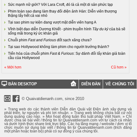
Sức mạnh nữ giới? Với Lara Croft, đó là cả một di sản phức tạp
Phim toàn sao đang làm thay đổi điện ảnh Hàn: Diễn viên thượng
thặng lấy hết cả vai nhỏ
Tại sao phim sự kiện đang vượt mặt diễn viên hạng A
Vĩnh biệt đạo diễn Dương Khiết - phim truyền hình
Tây du ký
của bà sẽ
sống mãi trong ký ức khán giả
Chuỗi phim
Fast and Furious
đốt sạch xăng chưa?
Tại sao Hollywood không làm phim cho người trưởng thành?
Tiến hóa của chuỗi phim
Fast & Furious
: Sự đánh đổi lấy khán giả toàn
cầu của Hollywood
« Mới hơn
Cũ hơn »
BẢN DESKTOP
DIỄN ĐÀN
VỀ CHÚNG TÔI
© Quaivatdienanh.com, since 2010
» Trang web do các thành viên Diễn đàn Quái vật Điện ảnh xây dựng và
phát triển, tự nguyện và phi lợi nhuận. » Trang web không chứa bất cứ nội
dung quảng cáo nào. » Mọi hoạt động tuân thủ luật pháp Việt Nam. » Chỉ
được chia sẻ bài viết / thông tin từ Quaivatdienanh.com với tư cách cá nhân
và dưới hình thức share link trực tiếp. Các hạ tầng mạng / website / đơn vị tổ
chức muốn sử dụng bài viết / thông tin từ Quaivatdienanh.com (trích đăng
một phần hoặc toàn bộ) phải có sự đồng ý của chúng tôi.