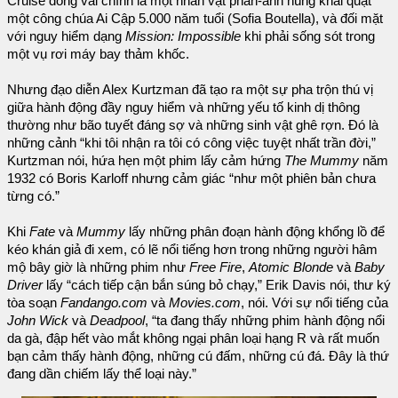
Cruise đóng vai chính là một nhân vật phản-anh hùng khai quật
một công chúa Ai Cập 5.000 năm tuổi (Sofia Boutella), và đối mặt
với nguy hiểm dạng
Mission: Impossible
khi phải sống sót trong
một vụ rơi máy bay thảm khốc.
Nhưng đạo diễn Alex Kurtzman đã tạo ra một sự pha trộn thú vị
giữa hành động đầy nguy hiểm và những yếu tố kinh dị thông
thường như bão tuyết đáng sợ và những sinh vật ghê rợn. Đó là
những cảnh “khi tôi nhận ra tôi có công việc tuyệt nhất trần đời,”
Kurtzman nói, hứa hẹn một phim lấy cảm hứng
The Mummy
năm
1932 có Boris Karloff nhưng cảm giác “như một phiên bản chưa
từng có.”
Khi
Fate
và
Mummy
lấy những phân đoạn hành động khổng lồ để
kéo khán giả đi xem, có lẽ nổi tiếng hơn trong những người hâm
mộ bây giờ là những phim như
Free Fire
,
Atomic Blonde
và
Baby
Driver
lấy “cách tiếp cận bắn súng bỏ chạy,” Erik Davis nói, thư ký
tòa soạn
Fandango.com
và
Movies.com
, nói. Với sự nổi tiếng của
John Wick
và
Deadpool
, “ta đang thấy những phim hành động nổi
da gà, đập hết vào mắt không ngại phân loại hạng R và rất muốn
bạn cảm thấy hành động, những cú đấm, những cú đá. Đây là thứ
đang dần chiếm lấy thể loại này.”