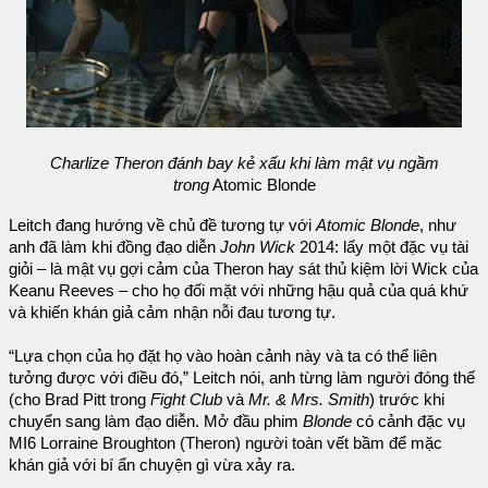
Charlize Theron đánh bay kẻ xấu khi làm mật vụ ngầm
trong
Atomic Blonde
Leitch đang hướng về chủ đề tương tự với
Atomic Blonde
, như
anh đã làm khi đồng đạo diễn
John Wick
2014: lấy một đặc vụ tài
giỏi – là mật vụ gợi cảm của Theron hay sát thủ kiệm lời Wick của
Keanu Reeves – cho họ đối mặt với những hậu quả của quá khứ
và khiến khán giả cảm nhận nỗi đau tương tự.
“Lựa chọn của họ đặt họ vào hoàn cảnh này và ta có thể liên
tưởng được với điều đó,” Leitch nói, anh từng làm người đóng thế
(cho Brad Pitt trong
Fight Club
và
Mr. & Mrs. Smith
) trước khi
chuyển sang làm đạo diễn. Mở đầu phim
Blonde
có cảnh đặc vụ
MI6 Lorraine Broughton (Theron) người toàn vết bầm để mặc
khán giả với bí ẩn chuyện gì vừa xảy ra.