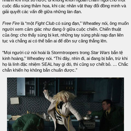
nhanh khi một số nước đi không khôn ngoan châm ngòi cho một
cuộc đấu súng thảm họa, khi các nhân vật thay đổi đồng minh và
giải quyết các vấn đề giữa những làn đạn.
Free Fire
là “một
Fight Club
có súng đạn,” Wheatley nói, ông muốn
người xem cảm giác như đang ở giữa cuộc chiến. Chiến thuật
của ông: cho thấy súng bị kẹt, những tay súng phải nạp đạn liên
tục và chẳng ai có thể bắn ai để dồn sự căng thẳng lên.
“Mọi người cứ nói hoài là Stormtroopers trong
Star Wars
bắn tệ
kinh hoàng,” Wheatley nói. “Thì đây, nhìn đi, ai đang bị bắn, trừ khi
họ là lính đặc nhiệm SEAL hay gì đó, thì cũng sợ chết bỏ. … Chắc
chắn khiến họ không bắn chuẩn được.”