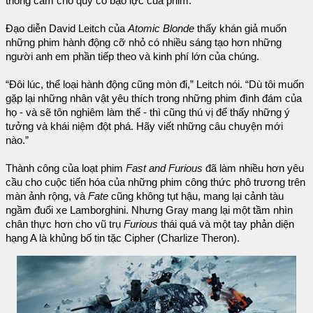
thông cảm cho quý cô bạo lực của phim.
Đạo diễn David Leitch của
Atomic Blonde
thấy khán giả muốn
những phim hành động cỡ nhỏ có nhiều sáng tạo hơn những
người anh em phần tiếp theo và kinh phí lớn của chúng.
“Đôi lúc, thể loại hành động cũng mòn đi,” Leitch nói. “Dù tôi muốn
gặp lại những nhân vật yêu thích trong những phim đình đám của
họ - và sẽ tôn nghiêm làm thế - thì cũng thú vị để thấy những ý
tưởng và khái niệm đột phá. Hãy viết những câu chuyện mới
nào.”
Thành công của loạt phim
Fast and Furious
đã làm nhiều hơn yêu
cầu cho cuộc tiến hóa của những phim công thức phô trương trên
màn ảnh rộng, và
Fate
cũng không tụt hậu, mang lại cảnh tàu
ngầm đuổi xe Lamborghini. Nhưng Gray mang lại một tầm nhìn
chân thực hơn cho vũ trụ
Furious
thái quá và một tay phản diện
hạng A là khủng bố tin tặc Cipher (Charlize Theron).