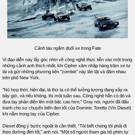
Cảnh tàu ngầm đuổi xe trong
Fate
Vị đạo diễn này lấy góc nhìn về công nghệ thực tiễn vào một trong
những cảnh anh thích nhất, khi Cipher xâm nhập hàng trăm xe tự
lái và gửi những phương tiện “zombie” này lăn lật và đâm nhau
trên phố New York.
“Nó hợp thời, hiện đại, là thứ ta có thể tưởng tượng đang xảy ra
bây giờ, và nếu không, thì một tuần sau. Công nghệ hẳn có đó và
đưa tay phản diện lên một bậc cao hơn,” Gray nói, người đã đấu
tranh cho sự chuyển biến đen tối của Dominic Toretto (Vin Diesel)
khi nằm trong tay của Cipher.
Diesel đồng ý bước ngoặt là cần thiết. “Tôi biết chúng tôi phải đi
theo đường đen tối,” anh nói. “Một số người tham gia bộ phim tự