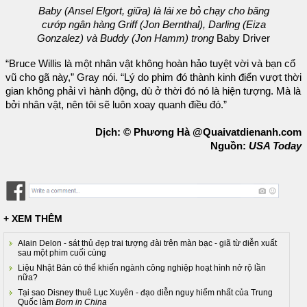
Baby (Ansel Elgort, giữa) là lái xe bỏ chạy cho băng
cướp ngân hàng Griff (Jon Bernthal), Darling (Eiza
Gonzalez) và Buddy (Jon Hamm) trong
Baby Driver
“Bruce Willis là một nhân vật không hoàn hảo tuyệt vời và bạn cổ
vũ cho gã này,” Gray nói. “Lý do phim đó thành kinh điển vượt thời
gian không phải vì hành động, dù ở thời đó nó là hiện tượng. Mà là
bởi nhân vật, nên tôi sẽ luôn xoay quanh điều đó.”
Dịch: © Phương Hà @Quaivatdienanh.com
Nguồn:
USA Today
+ XEM THÊM
Alain Delon - sát thủ đẹp trai tượng đài trên màn bạc - giã từ diễn xuất
sau một phim cuối cùng
Liệu Nhật Bản có thể khiến ngành công nghiệp hoạt hình nở rộ lần
nữa?
Tại sao Disney thuê Lục Xuyên - đạo diễn nguy hiểm nhất của Trung
Quốc làm
Born in China