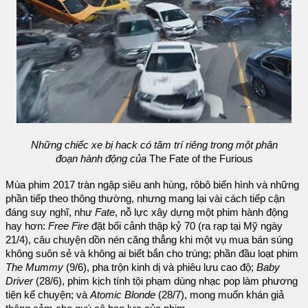
Những chiếc xe bị hack có tâm trí riêng trong một phân
đoạn hành động của
The Fate of the Furious
Mùa phim 2017 tràn ngập siêu anh hùng, rôbô biến hình và những
phần tiếp theo thông thường, nhưng mang lại vài cách tiếp cận
đáng suy nghĩ, như
Fate
, nỗ lực xây dựng một phim hành động
hay hơn:
Free Fire
đặt bối cảnh thập kỷ 70 (ra rạp tại Mỹ ngày
21/4), câu chuyện dồn nén căng thẳng khi một vụ mua bán súng
không suôn sẻ và không ai biết bắn cho trúng; phần đầu loạt phim
The Mummy
(9/6), pha trộn kinh dị và phiêu lưu cao độ;
Baby
Driver
(28/6), phim kịch tính tội phạm dùng nhạc pop làm phương
tiện kể chuyện; và
Atomic Blonde
(28/7), mong muốn khán giả