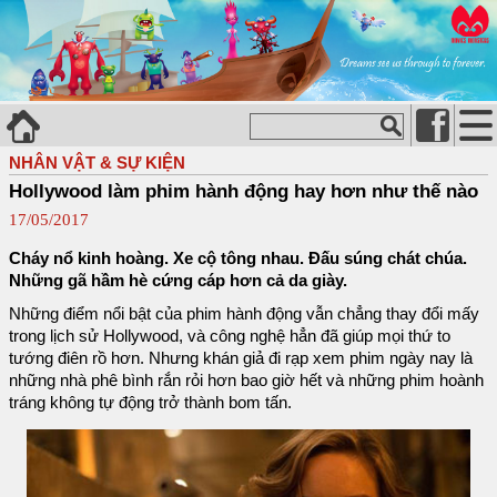
NHÂN VẬT & SỰ KIỆN
Hollywood làm phim hành động hay hơn như thế nào
17/05/2017
Cháy nổ kinh hoàng. Xe cộ tông nhau. Đấu súng chát chúa.
Những gã hầm hè cứng cáp hơn cả da giày.
Những điểm nổi bật của phim hành động vẫn chẳng thay đổi mấy
trong lịch sử Hollywood, và công nghệ hẳn đã giúp mọi thứ to
tướng điên rồ hơn. Nhưng khán giả đi rạp xem phim ngày nay là
những nhà phê bình rắn rỏi hơn bao giờ hết và những phim hoành
tráng không tự động trở thành bom tấn.