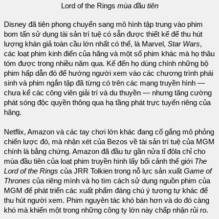
Lord of the Rings
mùa đầu tiên
Disney đã tiên phong chuyển sang mô hình tập trung vào phim
bom tấn sử dụng tài sản trí tuệ có sẵn được thiết kế để thu hút
lượng khán giả toàn cầu lớn nhất có thể, là Marvel,
Star Wars
,
các loạt phim kinh điển của hãng và một số phim khác mà họ thâu
tóm được trong nhiều năm qua. Kế đến họ dùng chính những bộ
phim hấp dẫn đó để hướng người xem vào các chương trình phái
sinh và phim ngắn tập đã từng có trên các mạng truyền hình —
chưa kể các công viên giải trí và du thuyền — nhưng tăng cường
phát sóng độc quyền thông qua hạ tầng phát trực tuyến riêng của
hãng.
Netflix, Amazon và các tay chơi lớn khác đang cố gắng mô phỏng
chiến lược đó, mà nhận xét của Bezos về tài sản trí tuệ của MGM
chính là bằng chứng. Amazon đã đầu tư gần nửa tỉ đôla chỉ cho
mùa đầu tiên của loạt phim truyền hình lấy bối cảnh thế giới
The
Lord of the Rings
của JRR Tolkien trong nỗ lực sản xuất
Game of
Thrones
của riêng mình và họ tìm cách sử dụng nguồn phim của
MGM để phát triển các xuất phẩm đáng chú ý tương tự khác để
thu hút người xem. Phim nguyên tác khó bán hơn và do đó càng
khó mà khiến một trong những công ty lớn này chấp nhận rủi ro.