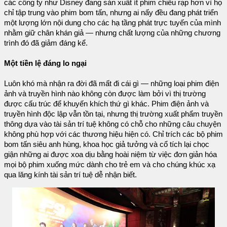
các công ty như Disney đang sản xuất ít phim chiếu rạp hơn vì họ
chỉ tập trung vào phim bom tấn, nhưng ai nấy đều đang phát triển
một lượng lớn nội dung cho các hạ tầng phát trực tuyến của mình
nhằm giữ chân khán giả — nhưng chất lượng của những chương
trình đó đã giảm đáng kể.
Một tiền lệ đáng lo ngại
Luôn khó mà nhận ra đời đã mất đi cái gì — những loại phim điện
ảnh và truyền hình nào không còn được làm bởi vì thị trường
được cấu trúc để khuyến khích thứ gì khác. Phim điện ảnh và
truyền hình độc lập vẫn tồn tại, nhưng thị trường xuất phẩm truyền
thông dựa vào tài sản trí tuệ không có chỗ cho những câu chuyện
không phù hợp với các thương hiệu hiện có. Chỉ trích các bộ phim
bom tấn siêu anh hùng, khoa học giả tưởng và cổ tích lại chọc
giận những ai được xoa dịu bằng hoài niệm từ việc đơn giản hóa
mọi bộ phim xuống mức dành cho trẻ em và cho chúng khúc xạ
qua lăng kính tài sản trí tuệ dễ nhận biết.