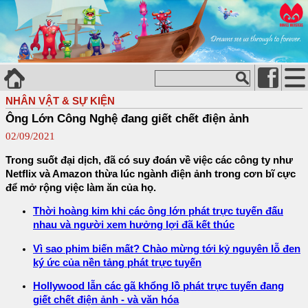
NHÂN VẬT & SỰ KIỆN
Ông Lớn Công Nghệ đang giết chết điện ảnh
02/09/2021
Trong suốt đại dịch, đã có suy đoán về việc các công ty như
Netflix và Amazon thừa lúc ngành điện ảnh trong cơn bĩ cực
để mở rộng việc làm ăn của họ.
Thời hoàng kim khi các ông lớn phát trực tuyến đấu
nhau và người xem hưởng lợi đã kết thúc
Vì sao phim biến mất? Chào mừng tới kỷ nguyên lỗ đen
ký ức của nền tảng phát trực tuyến
Hollywood lẫn các gã khổng lồ phát trực tuyến đang
giết chết điện ảnh - và văn hóa