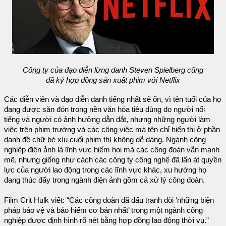
Công ty của đạo diễn lừng danh Steven Spielberg cũng
đã ký hợp đồng sản xuất phim với Netflix
Các diễn viên và đạo diễn danh tiếng nhất sẽ ổn, vì tên tuổi của họ
đang được săn đón trong nền văn hóa tiêu dùng do người nổi
tiếng và người có ảnh hưởng dẫn dắt, nhưng những người làm
việc trên phim trường và các công việc mà tên chỉ hiển thị ở phần
danh đề chữ bé xíu cuối phim thì không dễ dàng. Ngành công
nghiệp điện ảnh là lĩnh vực hiếm hoi mà các công đoàn vẫn mạnh
mẽ, nhưng giống như cách các công ty công nghệ đã lấn át quyền
lực của người lao động trong các lĩnh vực khác, xu hướng họ
đang thúc đẩy trong ngành điện ảnh gồm cả xử lý công đoàn.
Film Crit Hulk viết: “Các công đoàn đã đấu tranh đòi ‘những biện
pháp bảo vệ và bảo hiểm cơ bản nhất’ trong một ngành công
nghiệp được định hình rõ nét bằng hợp đồng lao động thời vụ.”