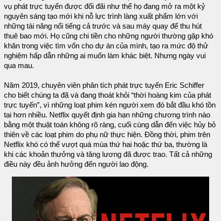
vụ phát trực tuyến được đối đãi như thể họ đang mở ra một kỷ
nguyên sáng tạo mới khi nỗ lực trình làng xuất phẩm lớn với
những tài năng nổi tiếng cả trước và sau máy quay để thu hút
thuê bao mới. Họ cũng chi tiền cho những người thường gặp khó
khăn trong việc tìm vốn cho dự án của mình, tạo ra mức độ thử
nghiệm hấp dẫn những ai muốn làm khác biệt. Nhưng ngày vui
qua mau.
Năm 2019, chuyên viên phân tích phát trực tuyến Eric Schiffer
cho biết chúng ta đã và đang thoát khỏi “thời hoàng kim của phát
trực tuyến”, vì những loạt phim kén người xem đó bắt đầu khó tồn
tại hơn nhiều. Netflix quyết định gia hạn những chương trình nào
bằng một thuật toán không rõ ràng, cuối cùng dẫn đến việc hủy bỏ
thiên về các loạt phim do phụ nữ thực hiện. Đồng thời, phim trên
Netflix khó có thể vượt quá mùa thứ hai hoặc thứ ba, thường là
khi các khoản thưởng và tăng lương đã được trao. Tất cả những
điều này đều ảnh hưởng đến người lao động.