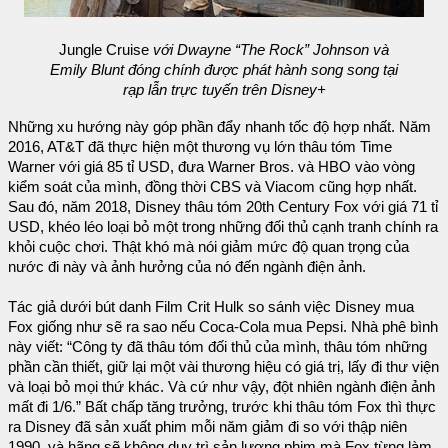
Jungle Cruise
với Dwayne “The Rock” Johnson và
Emily Blunt đóng chính được phát hành song song tại
rạp lẫn trực tuyến trên Disney+
Những xu hướng này góp phần đẩy nhanh tốc độ hợp nhất. Năm
2016, AT&T đã thực hiện một thương vụ lớn thâu tóm Time
Warner với giá 85 tỉ USD, đưa Warner Bros. và HBO vào vòng
kiểm soát của mình, đồng thời CBS và Viacom cũng hợp nhất.
Sau đó, năm 2018, Disney thâu tóm 20th Century Fox với giá 71 tỉ
USD, khéo léo loại bỏ một trong những đối thủ cạnh tranh chính ra
khỏi cuộc chơi. Thật khó mà nói giảm mức độ quan trọng của
nước đi này và ảnh hưởng của nó đến ngành điện ảnh.
Tác giả dưới bút danh Film Crit Hulk so sánh việc Disney mua
Fox giống như sẽ ra sao nếu Coca-Cola mua Pepsi. Nhà phê bình
này viết: “Công ty đã thâu tóm đối thủ của mình, thâu tóm những
phần cần thiết, giữ lại một vài thương hiệu có giá trị, lấy đi thư viện
và loại bỏ mọi thứ khác. Và cứ như vậy, đột nhiên ngành điện ảnh
mất đi 1/6.” Bất chấp tăng trưởng, trước khi thâu tóm Fox thì thực
ra Disney đã sản xuất phim mỗi năm giảm đi so với thập niên
1990, và hãng sẽ không duy trì sản lượng phim mà Fox từng làm.