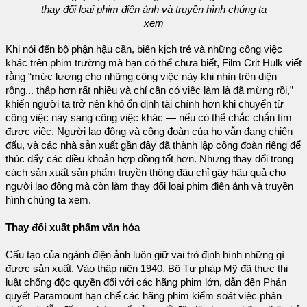
thay đổi loại phim điện ảnh và truyền hình chúng ta
xem
Khi nói đến bộ phận hậu cần, biên kịch trẻ và những công việc
khác trên phim trường mà bạn có thể chưa biết, Film Crit Hulk viết
rằng “mức lương cho những công việc này khi nhìn trên diện
rộng... thấp hơn rất nhiều và chỉ cần có việc làm là đã mừng rồi,”
khiến người ta trở nên khó ổn định tài chính hơn khi chuyển từ
công việc này sang công việc khác — nếu có thể chắc chắn tìm
được việc. Người lao động và công đoàn của họ vẫn đang chiến
đấu, và các nhà sản xuất gần đây đã thành lập công đoàn riêng để
thúc đẩy các điều khoản hợp đồng tốt hơn. Nhưng thay đổi trong
cách sản xuất sản phẩm truyền thông đâu chỉ gây hậu quả cho
người lao động mà còn làm thay đổi loại phim điện ảnh và truyền
hình chúng ta xem.
Thay đổi xuất phẩm văn hóa
Cấu tạo của ngành điện ảnh luôn giữ vai trò định hình những gì
được sản xuất. Vào thập niên 1940, Bộ Tư pháp Mỹ đã thực thi
luật chống độc quyền đối với các hãng phim lớn, dẫn đến Phán
quyết Paramount hạn chế các hãng phim kiểm soát việc phân