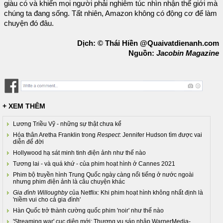
giàu có và khiến mọi người phải nghiêm túc nhìn nhận thế giới mà
chúng ta đang sống. Tất nhiên, Amazon không có động cơ để làm
chuyện đó đâu.
Dịch: © Thái Hiền @Quaivatdienanh.com
Nguồn:
Jacobin Magazine
+ XEM THÊM
Lương Triều Vỹ - những sự thật chưa kể
Hóa thân Aretha Franklin trong
Respect
: Jennifer Hudson tìm được vai
diễn để đời
Hollywood hạ sát minh tinh điện ảnh như thế nào
Tương lai - và quá khứ - của phim hoạt hình ở Cannes 2021
Phim bộ truyền hình Trung Quốc ngày càng nổi tiếng ở nước ngoài
nhưng phim điện ảnh là câu chuyện khác
Gia đình Willoughby
của Netflix: Khi phim hoạt hình không nhất định là
'niềm vui cho cả gia đình'
Hàn Quốc trở thành cường quốc phim 'noir' như thế nào
'Streaming war' cục diện mới: Thương vụ sáp nhập WarnerMedia-