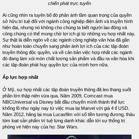
chiến phát trực tuyến
Ai cũng nhìn ra tuyên bố đó phản ánh tầm quan trọng của quyền
sở hữu trí tuệ đối với ngành công nghiệp điện ảnh và truyền hình
hiện đại, nhưng nó không cho chúng ta biết người lao động và
công chúng có thể mong chờ lợi ích gì từ những vụ hợp nhất này.
Sự thật là diễn ngôn về các ngành công nghiệp văn hóa đã gần
như hoàn toàn chuyển sang phản ánh lợi ích của các tập đoàn
truyền thông độc quyền, và về căn bản việc hợp nhất các ngành
đó đang làm xói mòn chất lượng sản phẩm và đầu ra văn hóa khi
các tập đoàn phát huy quyền lực của mình hơn nữa.
Áp lực hợp nhất
Ở Mỹ, sự hợp nhất các tập đoàn truyền thông đã leo thang suốt
phần lớn thập niên vừa qua. Năm 2009, Comcast mua
NBCUniversal và Disney bắt đầu chuyển mình thành thế lực
khổng lồ như ngày nay từ việc mua lại Marvel với giá 4 tỉ USD.
Năm 2012, hãng lại mua Lucasfilm với số tiền tương đương, thâu
tóm loạt sản phẩm trí tuệ lừng danh khác dẫn tới sự thống trị
phòng vé hiện nay của họ:
Star Wars
.