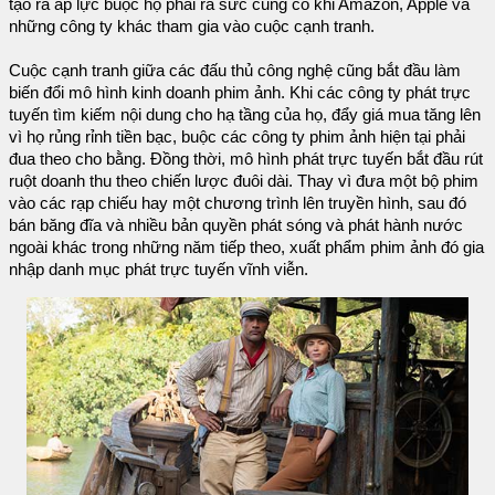
tạo ra áp lực buộc họ phải ra sức củng cố khi Amazon, Apple và
những công ty khác tham gia vào cuộc cạnh tranh.
Cuộc cạnh tranh giữa các đấu thủ công nghệ cũng bắt đầu làm
biến đổi mô hình kinh doanh phim ảnh. Khi các công ty phát trực
tuyến tìm kiếm nội dung cho hạ tầng của họ, đẩy giá mua tăng lên
vì họ rủng rỉnh tiền bạc, buộc các công ty phim ảnh hiện tại phải
đua theo cho bằng. Đồng thời, mô hình phát trực tuyến bắt đầu rút
ruột doanh thu theo chiến lược đuôi dài. Thay vì đưa một bộ phim
vào các rạp chiếu hay một chương trình lên truyền hình, sau đó
bán băng đĩa và nhiều bản quyền phát sóng và phát hành nước
ngoài khác trong những năm tiếp theo, xuất phẩm phim ảnh đó gia
nhập danh mục phát trực tuyến vĩnh viễn.