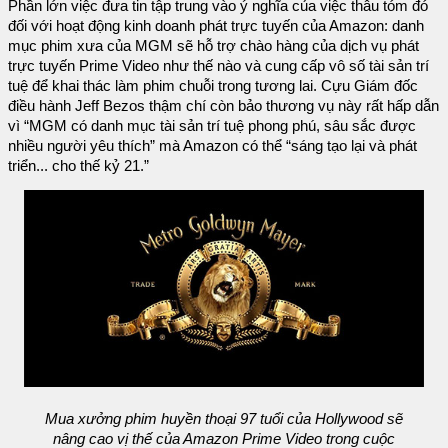
Phần lớn việc đưa tin tập trung vào ý nghĩa của việc thâu tóm đó
đối với hoạt động kinh doanh phát trực tuyến của Amazon: danh
mục phim xưa của MGM sẽ hỗ trợ chào hàng của dịch vụ phát
trực tuyến Prime Video như thế nào và cung cấp vô số tài sản trí
tuệ để khai thác làm phim chuỗi trong tương lai. Cựu Giám đốc
điều hành Jeff Bezos thậm chí còn bảo thương vụ này rất hấp dẫn
vì “MGM có danh mục tài sản trí tuệ phong phú, sâu sắc được
nhiều người yêu thích” mà Amazon có thể “sáng tạo lại và phát
triển... cho thế kỷ 21.”
Mua xưởng phim huyền thoại 97 tuổi của Hollywood sẽ
nâng cao vị thế của Amazon Prime Video trong cuộc