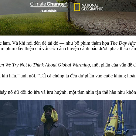
 làm. Và khi nói đến đề tài đó — như bộ phim thảm họa
The Day Aft
àm phim đầy thiện chí với các câu chuyện cảnh báo được phác thảo cẩn
n We Try Not to Think About Global Warming
, một phần của vấn đề ch
i khí hậu,” anh nói. “Tất cả chúng ta đều dự phần vào cuộc khủng hoản
 cháy nổ dữ dội do lửa và lưu huỳnh, một tầm nhìn tận thế hầu như khô