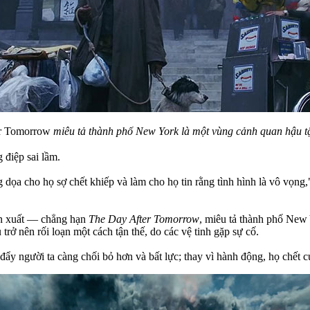
r Tomorrow
miêu tả thành phố New York là một vùng cảnh quan hậu tậ
 điệp sai lầm.
ọa cho họ sợ chết khiếp và làm cho họ tin rằng tình hình là vô vọng
ản xuất — chẳng hạn
The Day After Tomorrow
, miêu tả thành phố New 
u trở nên rối loạn một cách tận thế, do các vệ tinh gặp sự cố.
đẩy người ta càng chối bỏ hơn và bất lực; thay vì hành động, họ chết 