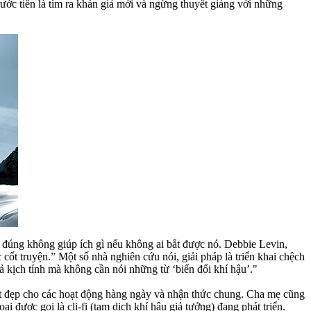
rước tiên là tìm ra khán giả mới và ngừng thuyết giảng với những
ệp đúng không giúp ích gì nếu không ai bắt được nó. Debbie Levin,
cốt truyện.” Một số nhà nghiên cứu nói, giải pháp là triển khai chệch
ả kịch tính mà không cần nói những từ ‘biến đổi khí hậu’."
tốt đẹp cho các hoạt động hàng ngày và nhận thức chung. Cha mẹ cũng
i được gọi là cli-fi (tạm dịch khí hậu giả tưởng) đang phát triển.