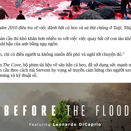
năm 2010 điều tra về việc đánh bắt cá heo và xả thịt chúng ở Taiji, N
àn cầu thì khó khăn hơn nhiều so với việc việc quay bất cứ con tàu kh
 khí hậu của anh bằng ngụ ngôn.
m, chỉ có điều người ta không muốn đối phó và nghĩ tới chuyện đó."
im
The Cove
, bộ phim tài liệu về săn bắn cá heo, đã sử dụng sức mạnh
oàn cầu theo cách mà Stevens hy vọng sẽ truyền cảm hứng cho người xem
ming và kỹ thuật số.