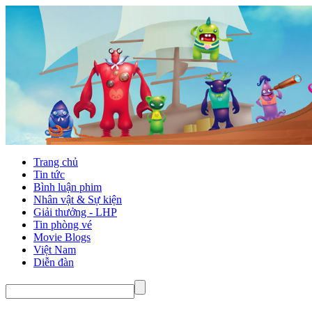
Trang chủ
Tin tức
Bình luận phim
Nhân vật & Sự kiện
Giải thưởng - LHP
Tin phòng vé
Movie Blogs
Việt Nam
Diễn đàn