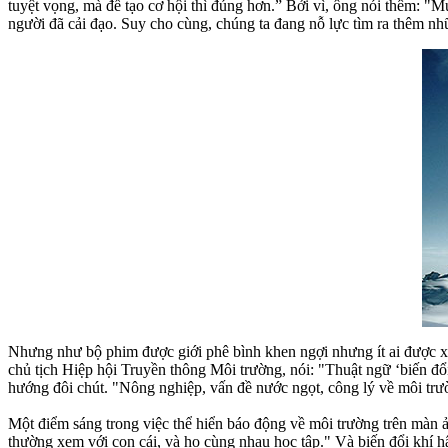
tuyệt vọng, mà để tạo cơ hội thì đúng hơn.” Bởi vì, ông nói thêm: "M
người đã cải đạo. Suy cho cùng, chúng ta đang nỗ lực tìm ra thêm nh
Nhưng như bộ phim được giới phê bình khen ngợi nhưng ít ai được
chủ tịch Hiệp hội Truyền thông Môi trường, nói: "Thuật ngữ ‘biến đổi
hướng đôi chút. "Nông nghiệp, vấn đề nước ngọt, công lý về môi trườ
Một điểm sáng trong việc thể hiển báo động về môi trường trên màn 
thường xem với con cái, và họ cùng nhau học tập." Và biến đổi khí hậu 