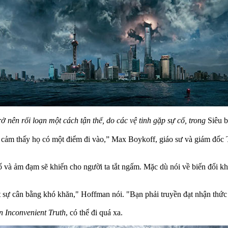
ở nên rối loạn một cách tận thế, do các vệ tinh gặp sự cố, trong
Siêu b
cảm thấy họ có một điểm đi vào,” Max Boykoff, giáo sư và giám đốc
 và ảm đạm sẽ khiến cho người ta tắt ngấm. Mặc dù nói về biến đổi kh
ột sự cân bằng khó khăn," Hoffman nói. "Bạn phải truyền đạt nhận thứ
n Inconvenient Truth
, có thể đi quá xa.