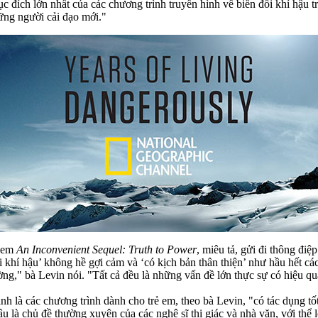
ục đích lớn nhất của các chương trình truyền hình về biến đổi khí hậu t
ững người cải đạo mới."
 xem
An Inconvenient Sequel: Truth to Power
, miêu tả, gửi đi thông đi
 khí hậu’ không hề gợi cảm và ‘có kịch bản thân thiện’ như hầu hết các 
ng," bà Levin nói. "Tất cả đều là những vấn đề lớn thực sự có hiệu qu
ảnh là các chương trình dành cho trẻ em, theo bà Levin, "có tác dụng 
là chủ đề thường xuyên của các nghệ sĩ thị giác và nhà văn, với thể loạ