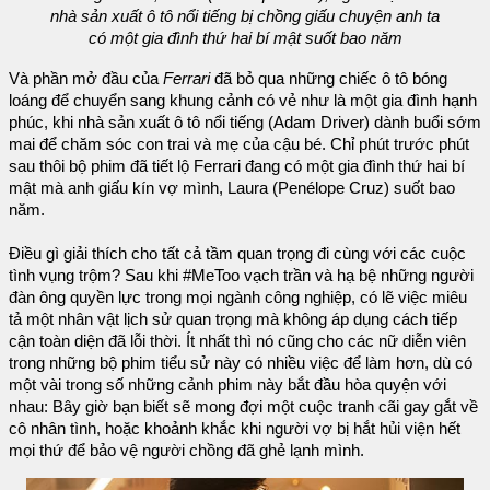
nhà sản xuất ô tô nổi tiếng bị chồng giấu chuyện anh ta
có một gia đình thứ hai bí mật suốt bao năm
Và phần mở đầu của
Ferrari
đã bỏ qua những chiếc ô tô bóng
loáng để chuyển sang khung cảnh có vẻ như là một gia đình hạnh
phúc, khi nhà sản xuất ô tô nổi tiếng (Adam Driver) dành buổi sớm
mai để chăm sóc con trai và mẹ của cậu bé. Chỉ phút trước phút
sau thôi bộ phim đã tiết lộ Ferrari đang có một gia đình thứ hai bí
mật mà anh giấu kín vợ mình, Laura (Penélope Cruz) suốt bao
năm.
Điều gì giải thích cho tất cả tầm quan trọng đi cùng với các cuộc
tình vụng trộm? Sau khi #MeToo vạch trần và hạ bệ những người
đàn ông quyền lực trong mọi ngành công nghiệp, có lẽ việc miêu
tả một nhân vật lịch sử quan trọng mà không áp dụng cách tiếp
cận toàn diện đã lỗi thời. Ít nhất thì nó cũng cho các nữ diễn viên
trong những bộ phim tiểu sử này có nhiều việc để làm hơn, dù có
một vài trong số những cảnh phim này bắt đầu hòa quyện với
nhau: Bây giờ bạn biết sẽ mong đợi một cuộc tranh cãi gay gắt về
cô nhân tình, hoặc khoảnh khắc khi người vợ bị hắt hủi viện hết
mọi thứ để bảo vệ người chồng đã ghẻ lạnh mình.