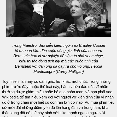
Trong
Maestro
, đạo diễn kiêm ngôi sao Bradley Cooper
tỏ ra quan tâm đến cuộc sống gia đình của Leonard
Bernstein hơn là sự nghiệp đồ sộ của nhà soạn nhạc,
biểu thị tác động tích lũy mà các cuộc tình của
Bernstein với đàn ông đã gây ra cho vợ ông, Felicia
Montealegre (Carey Mulligan)
Tuy nhiên, lần này có cảm giác hơi khác một chút. Trong những
phim trước đây thuộc thể loại này, hành vi lừa đảo của vĩ nhân
thường được giảm thiểu hoặc bỏ qua hoàn toàn, và bạn phải vào
Wikipedia để tìm hiểu xem đối với người vợ kiên định của vĩ nhân
đó ở trong chăn mới biết có con rận lớn cỡ nào. Vụ mùa phim tiểu
sử mới đặt những điểm yếu đó lên hàng đầu và trung tâm, khai
thác xung đột có thể nảy sinh với sức mạnh ngang ngửa với