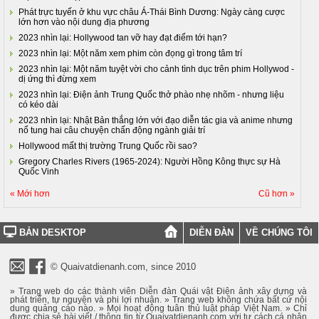
Phát trực tuyến ở khu vực châu Á-Thái Bình Dương: Ngày càng cược
lớn hơn vào nội dung địa phương
2023 nhìn lại: Hollywood tan vỡ hay đạt điểm tới hạn?
2023 nhìn lại: Một năm xem phim còn đọng gì trong tâm trí
2023 nhìn lại: Một năm tuyệt vời cho cảnh tình dục trên phim Hollywod -
dị ứng thì đừng xem
2023 nhìn lại: Điện ảnh Trung Quốc thở phào nhẹ nhõm - nhưng liệu
có kéo dài
2023 nhìn lại: Nhật Bản thắng lớn với đạo diễn tác gia và anime nhưng
nổ tung hai câu chuyện chấn động ngành giải trí
Hollywood mất thị trường Trung Quốc rồi sao?
Gregory Charles Rivers (1965-2024): Người Hồng Kông thực sự Hà
Quốc Vinh
« Mới hơn
Cũ hơn »
BẢN DESKTOP
DIỄN ĐÀN
VỀ CHÚNG TÔI
© Quaivatdienanh.com, since 2010
» Trang web do các thành viên Diễn đàn Quái vật Điện ảnh xây dựng và
phát triển, tự nguyện và phi lợi nhuận. » Trang web không chứa bất cứ nội
dung quảng cáo nào. » Mọi hoạt động tuân thủ luật pháp Việt Nam. » Chỉ
được chia sẻ bài viết / thông tin từ Quaivatdienanh.com với tư cách cá nhân