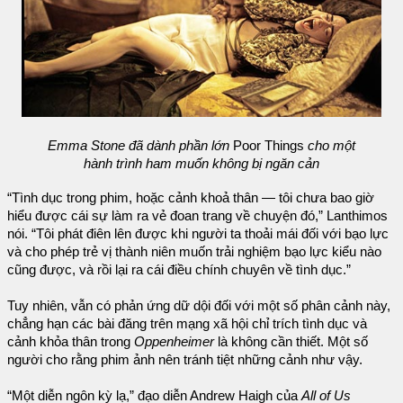
Emma Stone đã dành phần lớn
Poor Things
cho một
hành trình ham muốn không bị ngăn cản
“Tình dục trong phim, hoặc cảnh khoả thân — tôi chưa bao giờ
hiểu được cái sự làm ra vẻ đoan trang về chuyện đó,” Lanthimos
nói. “Tôi phát điên lên được khi người ta thoải mái đối với bạo lực
và cho phép trẻ vị thành niên muốn trải nghiệm bạo lực kiểu nào
cũng được, và rồi lại ra cái điều chính chuyên về tình dục.”
Tuy nhiên, vẫn có phản ứng dữ dội đối với một số phân cảnh này,
chẳng hạn các bài đăng trên mạng xã hội chỉ trích tình dục và
cảnh khỏa thân trong
Oppenheimer
là không cần thiết. Một số
người cho rằng phim ảnh nên tránh tiệt những cảnh như vậy.
“Một diễn ngôn kỳ lạ,” đạo diễn Andrew Haigh của
All of Us