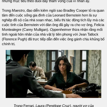
những mục tiêu theo đuổi đầy tham vọng của vĩ nhân ấy.
Trong
Maestro
, đạo diễn kiêm ngôi sao Bradley Cooper tỏ ra quan
tâm đến cuộc sống gia đình của Leonard Bernstein hơn là sự
nghiệp đồ sộ của nhà soạn nhạc, biểu thị tác động tích lũy mà các
cuộc tình của Bernstein với đàn ông đã gây ra cho vợ ông, Felicia
Montealegre (Carey Mulligan).
Oppenheimer
thừa nhận rằng mối
tình ngoài hôn nhân của nhà vật lý tiên phong với Jean Tatlock
(Florence Pugh) đã trực tiếp dẫn đến việc ông gánh chịu khủng bố
chính trị.
Trong
Ferrari
, Laura (Penélope Cruz), người vợ của