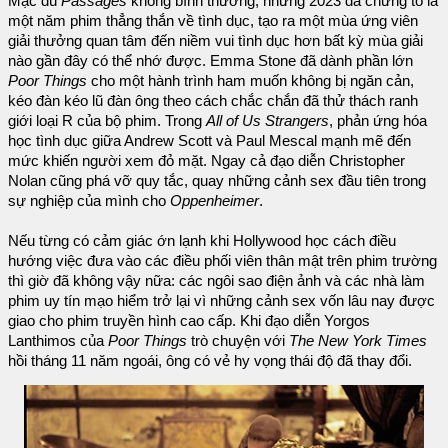
Mặc dù
Passages
không bình thường, nhưng 2023 đã chứng tỏ là
một năm phim thẳng thắn về tình dục, tạo ra một mùa ứng viên
giải thưởng quan tâm đến niềm vui tình dục hơn bất kỳ mùa giải
nào gần đây có thể nhớ được. Emma Stone đã dành phần lớn
Poor Things
cho một hành trình ham muốn không bị ngăn cản,
kéo đàn kéo lũ đàn ông theo cách chắc chắn đã thử thách ranh
giới loại R của bộ phim. Trong
All of Us Strangers
, phản ứng hóa
học tình dục giữa Andrew Scott và Paul Mescal mạnh mẽ đến
mức khiến người xem đỏ mặt. Ngay cả đạo diễn Christopher
Nolan cũng phá vỡ quy tắc, quay những cảnh sex đầu tiên trong
sự nghiệp của mình cho
Oppenheimer
.
Nếu từng có cảm giác ớn lạnh khi Hollywood học cách điều
hướng việc đưa vào các điều phối viên thân mật trên phim trường
thì giờ đã không vậy nữa: các ngôi sao điện ảnh và các nhà làm
phim uy tín mạo hiểm trở lại vì những cảnh sex vốn lâu nay được
giao cho phim truyền hình cao cấp. Khi đạo diễn Yorgos
Lanthimos của
Poor Things
trò chuyện với
The New York Times
hồi tháng 11 năm ngoái, ông có vẻ hy vọng thái độ đã thay đổi.