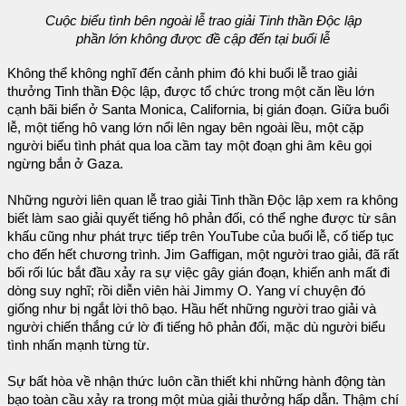
Cuộc biểu tình bên ngoài lễ trao giải Tinh thần Độc lập
phần lớn không được đề cập đến tại buổi lễ
Không thể không nghĩ đến cảnh phim đó khi buổi lễ trao giải
thưởng Tinh thần Độc lập, được tổ chức trong một căn lều lớn
cạnh bãi biển ở Santa Monica, California, bị gián đoạn. Giữa buổi
lễ, một tiếng hô vang lớn nổi lên ngay bên ngoài lều, một cặp
người biểu tình phát qua loa cầm tay một đoạn ghi âm kêu gọi
ngừng bắn ở Gaza.
Những người liên quan lễ trao giải Tinh thần Độc lập xem ra không
biết làm sao giải quyết tiếng hô phản đối, có thể nghe được từ sân
khấu cũng như phát trực tiếp trên YouTube của buổi lễ, cố tiếp tục
cho đến hết chương trình. Jim Gaffigan, một người trao giải, đã rất
bối rối lúc bắt đầu xảy ra sự việc gây gián đoạn, khiến anh mất đi
dòng suy nghĩ; rồi diễn viên hài Jimmy O. Yang ví chuyện đó
giống như bị ngắt lời thô bạo. Hầu hết những người trao giải và
người chiến thắng cứ lờ đi tiếng hô phản đối, mặc dù người biểu
tình nhấn mạnh từng từ.
Sự bất hòa về nhận thức luôn cần thiết khi những hành động tàn
bạo toàn cầu xảy ra trong một mùa giải thưởng hấp dẫn. Thậm chí