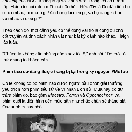
Looking
của HBO, không lạ gì với cảnh sex. Trong khi ấp ủ mỗi
tập, Haigh tự hỏi mình một loạt câu hỏi: “Nếu đây là lần đầu tiên họ
ở bên nhau, ai muốn gì? Ai chống lại điều gì, và họ đang kết nối
với nhau vì điều gì?”
Theo cách đó, một cảnh yêu có thể đóng vai trò là công cụ cho
cốt truyện và tính cách nhân vật như bất kỳ cảnh nào khác, Haigh
lập luận.
“Chúng ta không cần những cảnh sex tồi tệ,” anh nói. “Đó mới là
thứ chúng ta không cần.”
Phim tiểu sử đang được trang bị lại trong kỷ nguyên #MeToo
Có lẽ không có bộ phim nào được người bầu chọn giải thưởng
yêu thích hơn phim tiểu sử về Vĩ nhân Lịch sử. Mùa này có dư
thừa phim đó, bao gồm
Maestro
,
Ferrari
và
Oppenheimer
, và
phim cuối là điển hình đến mức gần như chắc chắn sẽ thắng giải
Oscar phim hay nhất.