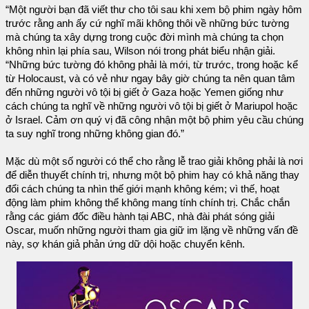
“Một người bạn đã viết thư cho tôi sau khi xem bộ phim ngày hôm
trước rằng anh ấy cứ nghĩ mãi không thôi về những bức tường
mà chúng ta xây dựng trong cuộc đời mình mà chúng ta chọn
không nhìn lại phía sau, Wilson nói trong phát biểu nhận giải.
“Những bức tường đó không phải là mới, từ trước, trong hoặc kể
từ Holocaust, và có vẻ như ngay bây giờ chúng ta nên quan tâm
đến những người vô tội bị giết ở Gaza hoặc Yemen giống như
cách chúng ta nghĩ về những người vô tội bị giết ở Mariupol hoặc
ở Israel. Cảm ơn quý vị đã công nhận một bộ phim yêu cầu chúng
ta suy nghĩ trong những không gian đó.”
Mặc dù một số người có thể cho rằng lễ trao giải không phải là nơi
để diễn thuyết chính trị, nhưng một bộ phim hay có khả năng thay
đổi cách chúng ta nhìn thế giới mạnh không kém; vì thế, hoạt
động làm phim không thể không mang tính chính trị. Chắc chắn
rằng các giám đốc điều hành tại ABC, nhà đài phát sóng giải
Oscar, muốn những người tham gia giữ im lặng về những vấn đề
này, sợ khán giả phản ứng dữ dội hoặc chuyển kênh.