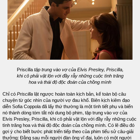
Priscilla
tập trung vào vợ của Elvis Presley, Priscilla,
khi cô phải vật lộn với đầy rẫy những cuộc tình trăng
hoa và thái độ độc đoán của chồng mình
Chỉ có
Priscilla
lật ngược hoàn toàn kịch bản, kể toàn bộ câu
chuyện từ góc nhìn của người vợ đau khổ. Biên kịch kiêm đạo
diễn Sofia Coppola đã lấy thứ thường là một tình tiết phụ và biến
nó thành dòng tóm tắt nội dung bộ phim, tập trung vào vợ của
Elvis Presley, Priscilla, khi cô phải vật lộn với đầy rẫy những cuộc
tình trăng hoa và thái độ độc đoán của chồng mình. Có lẽ điều đó
gợi ý cho biết bước phát triển tiếp theo của phim tiểu sử câu-giải
thưởng: Đằng sau mỗi người đàn ông vĩ đại, luôn có một người