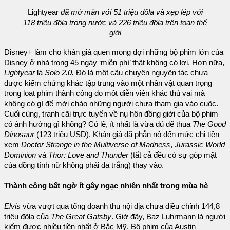
Lightyear
đã mở màn với 51 triệu đôla và xẹp lép với
118 triệu đôla trong nước và 226 triệu đôla trên toàn thế
giới
Disney+ làm cho khán giả quen mong đợi những bộ phim lớn của
Disney ở nhà trong 45 ngày ‘miễn phí’ thật không có lợi. Hơn nữa,
Lightyear
là
Solo 2.0.
Đó là một câu chuyện nguyên tác chưa
được kiểm chứng khác tập trung vào một nhân vật quan trọng
trong loạt phim thành công do một diễn viên khác thủ vai mà
không có gì để mời chào những người chưa tham gia vào cuộc.
Cuối cùng, tranh cãi trực tuyến về nụ hôn đồng giới của bộ phim
có ảnh hưởng gì không? Có lẽ, ít nhất là vừa đủ để thua
The Good
Dinosaur
(123 triệu USD). Khán giả đã phẫn nộ đến mức chi tiền
xem
Doctor Strange in the Multiverse of Madness
,
Jurassic World
Dominion
và
Thor: Love and Thunder
(tất cả đều có sự góp mặt
của đồng tính nữ không phải da trắng) thay vào.
Thành công bất ngờ ít gây ngạc nhiên nhất trong mùa hè
Elvis
vừa vượt qua tổng doanh thu nội địa chưa điều chỉnh 144,8
triệu đôla của
The Great Gatsby
. Giờ đây, Baz Luhrmann là người
kiếm được nhiều tiền nhất ở Bắc Mỹ. Bộ phim của Austin