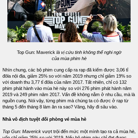
Top Gun: Maverick
là vị cứu tinh không thể nghi ngờ
của mùa phim hè
Nhìn chung, các bộ phim cung cấp ra rạp đã kiếm được 3,06 tỉ
đôla nội địa, giảm 25% so với năm 2019 nhưng chỉ giảm 19% so
với doanh thu 3,77 tỉ đôla của năm 2017. Tất nhiên, chỉ có 132
phim phát hành vào mùa hè này so với 276 phim phát hành năm
2019 và 249 phim năm 2017. Vấn đề không nằm ở nhu cầu, mà là
nguồn cung. Nói vậy, từng phim mà chúng ta có được ở rạp từ
tháng 5 đến tháng 8 làm ăn ra sao? Vâng, hãy đi sâu vào.
Nhà vô địch tuyệt đối phòng vé mùa hè
Top Gun: Maverick
vượt trội đến mức một mình tạo ra cả mùa hè,
vốn chỉ giảm 25% so với 2019. Nếu bộ phim này chỉ đạt được