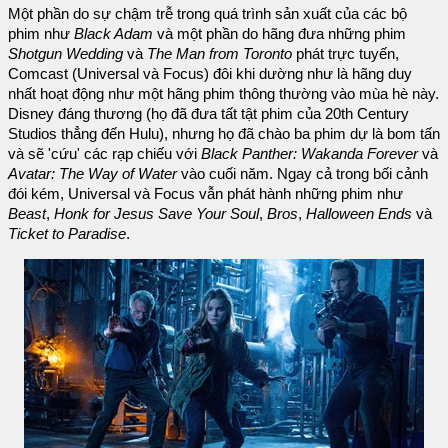
Một phần do sự chậm trễ trong quá trình sản xuất của các bộ
phim như
Black Adam
và một phần do hãng đưa những phim
Shotgun Wedding
và
The Man from Toronto
phát trực tuyến,
Comcast (Universal và Focus) đôi khi dường như là hãng duy
nhất hoạt động như một hãng phim thông thường vào mùa hè này.
Disney đáng thương (họ đã đưa tất tật phim của 20th Century
Studios thẳng đến Hulu), nhưng họ đã chào ba phim dự là bom tấn
và sẽ 'cứu' các rạp chiếu với
Black Panther: Wakanda Forever
và
Avatar: The Way of Water
vào cuối năm. Ngay cả trong bối cảnh
đói kém, Universal và Focus vẫn phát hành những phim như
Beast
,
Honk for Jesus Save Your Soul
,
Bros
,
Halloween Ends
và
Ticket to Paradise
.