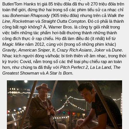
Butler/Tom Hanks trị giá 85 triệu đôla đã thu về 270 triệu đôla trên
toàn thế giới, đứng thứ hai trong số các phim tiểu sử ca nhạc chỉ
sau
Bohemian Rhapsody
(905 triệu đôla) nhưng trên cả
Walk the
Line
,
Rocketman
và
Straight Outta Compton
. Đó có phải là thành
công bất ngờ không? À, Warner Bros. là công ty giỏi nhất trong
việc biến những tác phẩm hơi-bất-thường thành những thành
công đích thực ở rạp chiếu. Họ đã làm điều đó (ít nhất) kể từ
Magic Mike
năm 2012, cùng với (trong số những phim khác)
Gravity
,
American Sniper
,
It
,
Crazy Rich Asians
,
Joker
và
Dune
.
Nhạc kịch người đóng và/hoặc bi tình thiên về âm nhạc, trong thời
kỳ trước Covid, nằm trong số các thể loại phụ chiếu rạp an toàn
hơn, như chúng ta đã thấy với
Pitch Perfect 2
,
La La Land
,
The
Greatest Showman
và
A Star Is Born
.