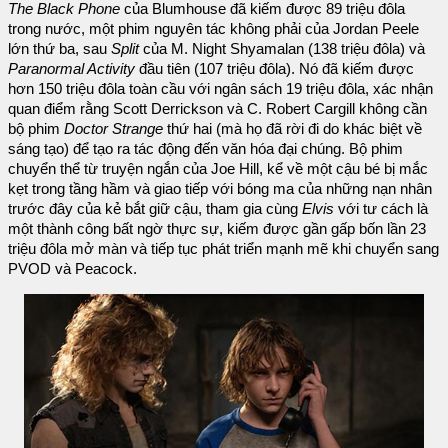
The Black Phone
của Blumhouse đã kiếm được 89 triệu đôla
trong nước, một phim nguyên tác không phải của Jordan Peele
lớn thứ ba, sau
Split
của M. Night Shyamalan (138 triệu đôla) và
Paranormal Activity
đầu tiên (107 triệu đôla). Nó đã kiếm được
hơn 150 triệu đôla toàn cầu với ngân sách 19 triệu đôla, xác nhận
quan điểm rằng Scott Derrickson và C. Robert Cargill không cần
bộ phim
Doctor Strange
thứ hai (mà họ đã rời đi do khác biệt về
sáng tạo) để tạo ra tác động đến văn hóa đại chúng. Bộ phim
chuyển thể từ truyện ngắn của Joe Hill, kể về một cậu bé bị mắc
kẹt trong tầng hầm và giao tiếp với bóng ma của những nạn nhân
trước đây của kẻ bắt giữ cậu, tham gia cùng
Elvis
với tư cách là
một thành công bất ngờ thực sự, kiếm được gần gấp bốn lần 23
triệu đôla mở màn và tiếp tục phát triển mạnh mẽ khi chuyển sang
PVOD và Peacock.