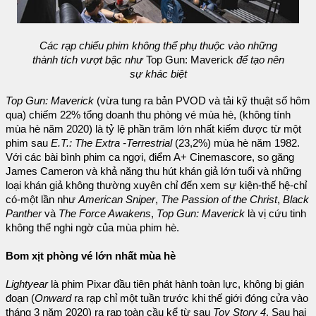
Các rạp chiếu phim không thể phụ thuộc vào những
thành tích vượt bậc như
Top Gun: Maverick
để tạo nên
sự khác biệt
Top Gun: Maverick
(vừa tung ra bản PVOD và tải kỹ thuật số hôm
qua) chiếm 22% tổng doanh thu phòng vé mùa hè, (không tính
mùa hè năm 2020) là tỷ lệ phần trăm lớn nhất kiếm được từ một
phim sau
E.T.: The Extra -Terrestrial
(23,2%) mùa hè năm 1982.
Với các bài bình phim ca ngợi, điểm A+ Cinemascore, so găng
James Cameron và khả năng thu hút khán giả lớn tuổi và những
loại khán giả không thường xuyên chỉ đến xem sự kiện-thế hệ-chỉ
có-một lần như
American Sniper
,
The Passion of the Christ
,
Black
Panther
và
The Force Awakens
,
Top Gun: Maverick
là vị cứu tinh
không thể nghi ngờ của mùa phim hè.
Bom xịt phòng vé lớn nhất mùa hè
Lightyear
là phim Pixar đầu tiên phát hành toàn lực, không bị gián
đoạn (
Onward
ra rạp chỉ một tuần trước khi thế giới đóng cửa vào
tháng 3 năm 2020) ra rạp toàn cầu kể từ sau
Toy Story 4
. Sau hai