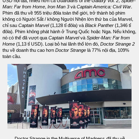
USD nội địa, nhiều hơn cả
Guardians of the Galaxy Vol. 2
,
Spider-
Man: Far from Home
,
Iron Man 3
và
Captain America: Civil War
.
Phim đã thu về 955 triệu đôla toàn thế giới, trở thành bộ phim
không có Người Sắt / không Người Nhện lớn thứ ba của Marvel,
chỉ sau
Captain Marvel
(1,128 tỉ đôla) và
Black Panther
(1,346 tỉ
đôla). Phim không phát hành ở Trung Quốc hoặc Nga. Nếu không,
nó có thể đã vượt qua
Captain Marvel
và
Spider-Man: Far from
Home
(1,13 tỉ USD). Loại bỏ hai lãnh thổ lớn đó,
Doctor Strange 2
thu về doanh thu cao hơn
Doctor Strange
là 77% nội địa, 109%
toàn cầu.
Doctor Strange in the Multiverse of Madness
đã thu về