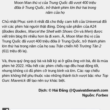
Moon Man
thú vị của Trung Quốc đã vượt 400 triệu
đôla ở Trung Quốc, trở thành phim lớn thứ hai trong
năm của họ
Chủ nhật Phục sinh ít nhất đã cho thấy cam kết của Universal đối
với các phim hài người thật đóng. Dòng sản phẩm của A24
(
Bodies Bodies
,
Marcel the Shell with Shoes On
và
Men
) được
viết trên blog thì nhiều hơn là đi xem. À,
Moon Man
thú vị của
Trung Quốc đã vượt 400 triệu đôla ở Trung Quốc, trở thành phim
lớn thứ hai trong năm của họ sau
Trận chiến Hồ Trường Tân 2
(611 triệu đô la).
Và, thưa quý ông quý bà và bất kỳ ai ở giữa ông với bà, đó là mùa
phim hè 2022. Hầu hết các phim chiếu rạp đều hoạt động tốt,
nhưng không có đủ phim cỡ trung bình và lớn. Các rạp chiếu
phim không thể phụ thuộc vào những thành tích vượt bậc như
Top
Gun: Maverick
để tạo nên sự khác biệt.
Dịch: © Hải Đăng @Quaivatdienanh.com
Nguồn:
Forbes