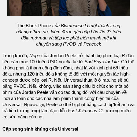
The Black Phone
của Blumhouse là một thành công
bất ngờ thực sự, kiếm được gần gấp bốn lần 23 triệu
đôla mở màn và tiếp tục phát triển mạnh mẽ khi
chuyển sang PVOD và Peacock
Trong khi đó,
Nope
của Jordan Peele trở thành bộ phim loại R đầu
tiên cán mốc 100 triệu USD nội địa kể từ
Bad Boys for Life
. Có thể
không phải là thành công đình đám, nhất là với kinh phí 69 triệu
đôla, nhưng 120 triệu đôla không tệ đối với một nguyên tác high-
concept được xếp loại R. Nếu Universal thua lỗ ở rạp, họ sẽ bù
bằng PVOD. Nếu không, việc sẵn sàng chịu lỗ chút cho một bộ
phim của Jordan Peele vẫn có tác dụng đối với câu chuyện về
‘nơi an toàn cho các nhà làm phim thành công’ hiện tại của
Universal. Ngược lại, Peele có thể bị phạt bằng cách bị ‘kết án’ (và
trả tiền tương ứng) làm đạo diễn
Fast & Furious 11
. Vương miện
có sức nặng của nó.
Cặp song sinh khủng của Universal