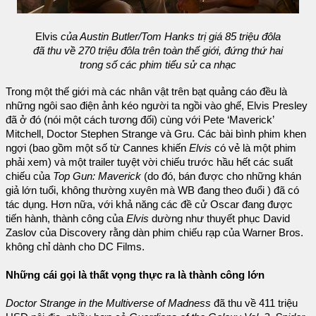
Elvis
của Austin Butler/Tom Hanks trị giá 85 triệu đôla
đã thu về 270 triệu đôla trên toàn thế giới, đứng thứ hai
trong số các phim tiểu sử ca nhạc
Trong một thế giới mà các nhân vật trên bạt quảng cáo đều là
những ngôi sao điện ảnh kéo người ta ngồi vào ghế, Elvis Presley
đã ở đó (nói một cách tương đối) cùng với Pete ‘Maverick’
Mitchell, Doctor Stephen Strange và Gru. Các bài bình phim khen
ngợi (bao gồm một số từ Cannes khiến
Elvis
có vẻ là một phim
phải xem) và một trailer tuyệt vời chiếu trước hầu hết các suất
chiếu của
Top Gun: Maverick
(do đó, bán được cho những khán
giả lớn tuổi, không thường xuyên mà WB đang theo đuổi ) đã có
tác dụng. Hơn nữa, với khả năng các đề cử Oscar đang được
tiến hành, thành công của
Elvis
dường như thuyết phục David
Zaslov của Discovery rằng dàn phim chiếu rạp của Warner Bros.
không chỉ dành cho DC Films.
Những cái gọi là thất vọng thực ra là thành công lớn
Doctor Strange in the Multiverse of Madness
đã thu về 411 triệu