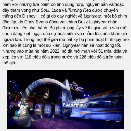
năm với những tựa phim có tính dung hợp, nguyên bản và/hoặc
đầy tham vọng như
Soul
,
Luca
và
Turning Red
được chuyển
thẳng đến Disney+, có gì đó cay nghiệt về
Lightyear
, một bộ phim
độc lập, do Chris Evans đóng vai chính Buzz Lightyear nhận
được ưu tiên phát hành. Bộ phim lộng lẫy về thị giác và u sầu một
cách đáng kinh ngạc của sự hoài niệm và nhằm lôi cuốn khán giả
người lớn. Trong một thế giới mà bất kỳ bộ phim hoạt hình quy mô
lớn nào ắt cũng là một sự kiện,
Lightyear
hẳn sẽ hoạt động tốt.
Nhưng vào mùa hè năm 2022, nó đã mở màn với 51 triệu đôla và
xẹp lép với 118 triệu đôla trong nước và 226 triệu đôla trên toàn
thế giới.