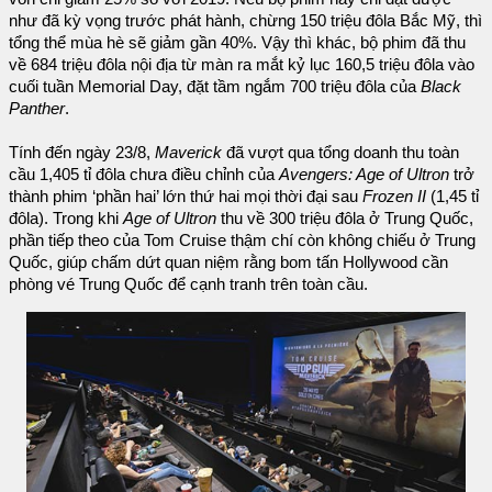
như đã kỳ vọng trước phát hành, chừng 150 triệu đôla Bắc Mỹ, thì
tổng thể mùa hè sẽ giảm gần 40%. Vậy thì khác, bộ phim đã thu
về 684 triệu đôla nội địa từ màn ra mắt kỷ lục 160,5 triệu đôla vào
cuối tuần Memorial Day, đặt tầm ngắm 700 triệu đôla của
Black
Panther
.
Tính đến ngày 23/8,
Maverick
đã vượt qua tổng doanh thu toàn
cầu 1,405 tỉ đôla chưa điều chỉnh của
Avengers: Age of Ultron
trở
thành phim ‘phần hai’ lớn thứ hai mọi thời đại sau
Frozen II
(1,45 tỉ
đôla). Trong khi
Age of Ultron
thu về 300 triệu đôla ở Trung Quốc,
phần tiếp theo của Tom Cruise thậm chí còn không chiếu ở Trung
Quốc, giúp chấm dứt quan niệm rằng bom tấn Hollywood cần
phòng vé Trung Quốc để cạnh tranh trên toàn cầu.