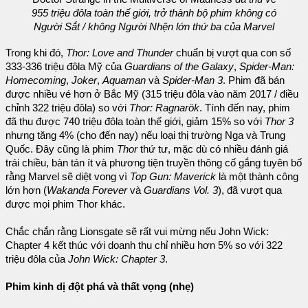
955 triệu đôla toàn thế giới, trở thành bộ phim không có
Người Sắt / không Người Nhện lớn thứ ba của Marvel
Trong khi đó,
Thor: Love and Thunder
chuẩn bị vượt qua con số
333-336 triệu đôla Mỹ của
Guardians of the Galaxy
,
Spider-Man:
Homecoming
,
Joker
,
Aquaman
và
Spider-Man 3
. Phim đã bán
được nhiều vé hơn ở Bắc Mỹ (315 triệu đôla vào năm 2017 / điều
chỉnh 322 triệu đôla) so với
Thor: Ragnarök
. Tính đến nay, phim
đã thu được 740 triệu đôla toàn thế giới, giảm 15% so với
Thor 3
nhưng tăng 4% (cho đến nay) nếu loại thị trường Nga và Trung
Quốc. Đây cũng là phim
Thor
thứ tư, mặc dù có nhiều đánh giá
trái chiều, bàn tán ít và phương tiện truyền thông cố gắng tuyên bố
rằng Marvel sẽ diệt vong vì
Top Gun: Maverick
là một thành công
lớn hơn (
Wakanda Forever
và
Guardians Vol. 3
), đã vượt qua
được mọi phim Thor khác.
Chắc chắn rằng Lionsgate sẽ rất vui mừng nếu John Wick:
Chapter 4 kết thúc với doanh thu chỉ nhiều hơn 5% so với 322
triệu đôla của
John Wick: Chapter 3
.
Phim kinh dị đột phá và thất vọng (nhẹ)