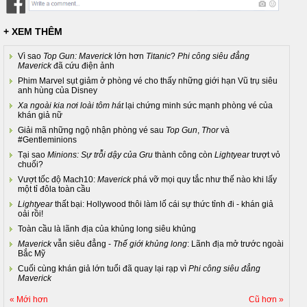
+ XEM THÊM
Vì sao
Top Gun: Maverick
lớn hơn
Titanic
?
Phi công siêu đẳng
Maverick
đã cứu điện ảnh
Phim Marvel sụt giảm ở phòng vé cho thấy những giới hạn Vũ trụ siêu
anh hùng của Disney
Xa ngoài kia nơi loài tôm hát
lại chứng minh sức mạnh phòng vé của
khán giả nữ
Giải mã những ngộ nhận phòng vé sau
Top Gun
,
Thor
và
#Gentleminions
Tại sao
Minions: Sự trỗi dậy của Gru
thành công còn
Lightyear
trượt vỏ
chuối?
Vượt tốc độ Mach10:
Maverick
phá vỡ mọi quy tắc như thế nào khi lấy
một tỉ đôla toàn cầu
Lightyear
thất bại: Hollywood thôi làm lố cái sự thức tỉnh đi - khán giả
oải rồi!
Toàn cầu là lãnh địa của khủng long siêu khủng
Maverick
vẫn siêu đẳng -
Thế giới khủng long
: Lãnh địa mở trước ngoài
Bắc Mỹ
Cuối cùng khán giả lớn tuổi đã quay lại rạp vì
Phi công siêu đẳng
Maverick
« Mới hơn
Cũ hơn »