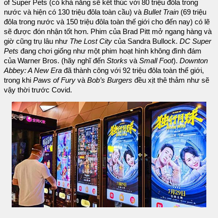
of Super Pets (có khả năng sẽ kết thúc với 80 triệu đôla trong
nước và hiện có 130 triệu đôla toàn cầu) và
Bullet Train
(69 triệu
đôla trong nước và 150 triệu đôla toàn thế giới cho đến nay) có lẽ
sẽ được đón nhận tốt hơn. Phim của Brad Pitt mở ngang hàng và
giờ cũng trụ lâu như
The Lost City
của Sandra Bullock.
DC Super
Pets
đang chơi giống như một phim hoạt hình không đình đám
của Warner Bros. (hãy nghĩ đến
Storks
và
Small Foot
).
Downton
Abbey: A New Era
đã thành công với 92 triệu đôla toàn thế giới,
trong khi
Paws of Fury
và
Bob’s Burgers
đều xịt thê thảm như sẽ
vậy thời trước Covid.