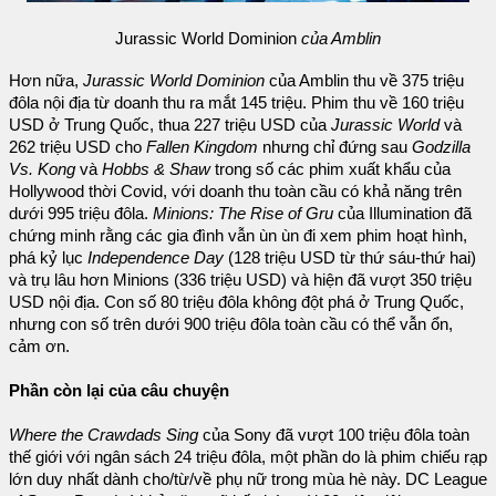
Jurassic World Dominion
của Amblin
Hơn nữa,
Jurassic World Dominion
của Amblin thu về 375 triệu
đôla nội địa từ doanh thu ra mắt 145 triệu. Phim thu về 160 triệu
USD ở Trung Quốc, thua 227 triệu USD của
Jurassic World
và
262 triệu USD cho
Fallen Kingdom
nhưng chỉ đứng sau
Godzilla
Vs. Kong
và
Hobbs & Shaw
trong số các phim xuất khẩu của
Hollywood thời Covid, với doanh thu toàn cầu có khả năng trên
dưới 995 triệu đôla.
Minions: The Rise of Gru
của Illumination đã
chứng minh rằng các gia đình vẫn ùn ùn đi xem phim hoạt hình,
phá kỷ lục
Independence Day
(128 triệu USD từ thứ sáu-thứ hai)
và trụ lâu hơn Minions (336 triệu USD) và hiện đã vượt 350 triệu
USD nội địa. Con số 80 triệu đôla không đột phá ở Trung Quốc,
nhưng con số trên dưới 900 triệu đôla toàn cầu có thể vẫn ổn,
cảm ơn.
Phần còn lại của câu chuyện
Where the Crawdads Sing
của Sony đã vượt 100 triệu đôla toàn
thế giới với ngân sách 24 triệu đôla, một phần do là phim chiếu rạp
lớn duy nhất dành cho/từ/về phụ nữ trong mùa hè này. DC League