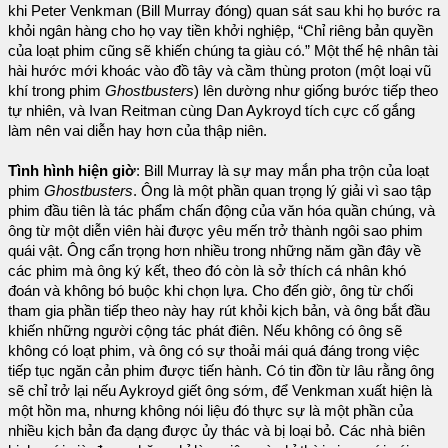
khi Peter Venkman (Bill Murray đóng) quan sát sau khi họ bước ra
khỏi ngân hàng cho họ vay tiền khởi nghiệp, “Chỉ riêng bản quyền
của loạt phim cũng sẽ khiến chúng ta giàu có.” Một thế hệ nhân tài
hài hước mới khoác vào đồ tây và cầm thùng proton (một loại vũ
khí trong phim
Ghostbusters
) lên dường như giống bước tiếp theo
tự nhiên, và Ivan Reitman cùng Dan Aykroyd tích cực cố gắng
làm nên vai diễn hay hơn của thập niên.
Tình hình hiện giờ
: Bill Murray là sự may mắn pha trộn của loạt
phim
Ghostbusters
. Ông là một phần quan trọng lý giải vì sao tập
phim đầu tiên là tác phẩm chấn động của văn hóa quần chúng, và
ông từ một diễn viên hài được yêu mến trở thành ngôi sao phim
quái vật. Ông cẩn trọng hơn nhiều trong những năm gần đây về
các phim mà ông ký kết, theo đó còn là sở thích cá nhân khó
đoán và không bó buộc khi chọn lựa. Cho đến giờ, ông từ chối
tham gia phần tiếp theo này hay rút khỏi kịch bản, và ông bắt đầu
khiến những người cộng tác phát điên. Nếu không có ông sẽ
không có loạt phim, và ông có sự thoải mái quá đáng trong việc
tiếp tục ngăn cản phim được tiến hành. Có tin đồn từ lâu rằng ông
sẽ chỉ trở lại nếu Aykroyd giết ông sớm, để Venkman xuất hiện là
một hồn ma, nhưng không nói liệu đó thực sự là một phần của
nhiều kịch bản đa dạng được ủy thác và bị loại bỏ. Các nhà biên