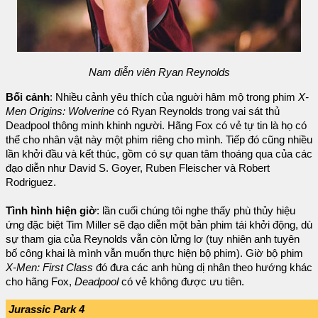
Nam diễn viên Ryan Reynolds
Bối cảnh
: Nhiều cảnh yêu thích của nguời hâm mộ trong phim
X-
Men Origins: Wolverine
có Ryan Reynolds trong vai sát thủ
Deadpool thông minh khinh người. Hãng Fox có vẻ tự tin là họ có
thể cho nhân vật này một phim riêng cho mình. Tiếp đó cũng nhiều
lần khởi đầu và kết thúc, gồm có sự quan tâm thoáng qua của các
đạo diễn như David S. Goyer, Ruben Fleischer và Robert
Rodriguez.
Tình hình hiện giờ
: lần cuối chúng tôi nghe thấy phù thủy hiệu
ứng đặc biệt Tim Miller sẽ đạo diễn một bản phim tái khởi động, dù
sự tham gia của Reynolds vẫn còn lửng lơ (tuy nhiên anh tuyên
bố công khai là mình vẫn muốn thực hiện bộ phim). Giờ bộ phim
X-Men: First Class
đó đưa các anh hùng dị nhân theo hướng khác
cho hãng Fox,
Deadpool
có vẻ không được ưu tiên.
Jurassic Park 4