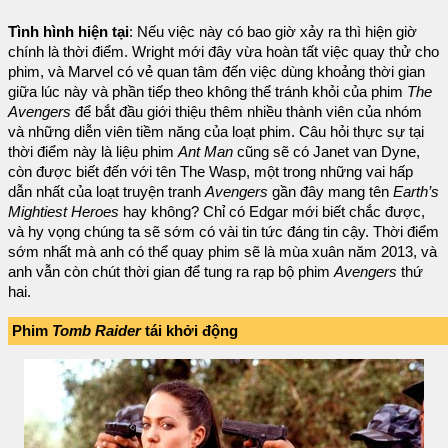
Tình hình hiện tại
: Nếu việc này có bao giờ xảy ra thì hiện giờ
chính là thời điểm. Wright mới đây vừa hoàn tất việc quay thử cho
phim, và Marvel có vẻ quan tâm đến việc dùng khoảng thời gian
giữa lúc này và phần tiếp theo không thể tránh khỏi của phim
The
Avengers
để bắt đầu giới thiệu thêm nhiều thành viên của nhóm
và những diễn viên tiềm năng của loạt phim. Câu hỏi thực sự tại
thời điểm này là liệu phim
Ant Man
cũng sẽ có Janet van Dyne,
còn được biết đến với tên The Wasp, một trong những vai hấp
dẫn nhất của loạt truyện tranh
Avengers
gần đây mang tên
Earth’s
Mightiest Heroes
hay không? Chỉ có Edgar mới biết chắc được,
và hy vọng chúng ta sẽ sớm có vài tin tức đáng tin cậy. Thời điểm
sớm nhất mà anh có thể quay phim sẽ là mùa xuân năm 2013, và
anh vẫn còn chút thời gian để tung ra rạp bộ phim
Avengers
thứ
hai.
Phim
Tomb Raider
tái khởi động