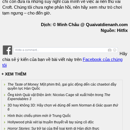
chí còn đưa ra những suy nghĩ của mình về việc ai nên thủ vai
Croft. Chúng tôi chưa nghe phản hồi, nên hãy xem như trò chơi
tạm ngưng – cho đến giờ.
Dịch: © Minh Châu @ Quaivatdienanh.com
Nguồn: Hitfix
Hãy
chia sẻ ý kiến của bạn về bài viết này trên
Facebook của chúng
tôi
+ XEM THÊM
The Taste of Money
: Một phim thô, gai góc động đến các chaebol đầy
quyền lực Hàn Quốc
Ống kính Quái vật Điện ảnh: Nicolas Cage sẽ xuất hiện trong
The
Expendables 3
3D hay không 3D: Hãy chọn vé đúng để xem
Norman & Giác quan thứ
6
Hình thức chiếu phim mới ở Trung Quốc
Hollywood phải xét lại truyền thuyết về tay súng cô độc
Horror Stories
: Sự trở lại của thể loại kinh dị Hàn đích thực