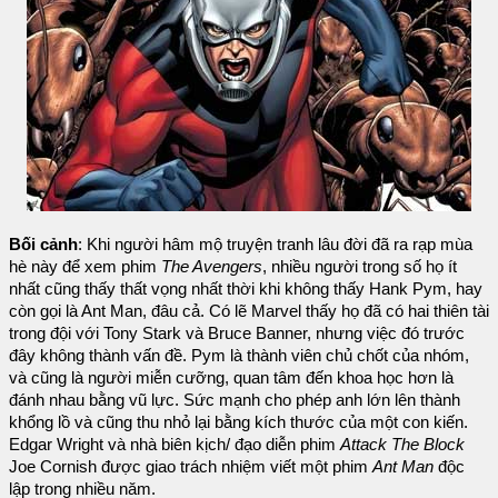
Bối cảnh
: Khi người hâm mộ truyện tranh lâu đời đã ra rạp mùa
hè này để xem phim
The Avengers
, nhiều người trong số họ ít
nhất cũng thấy thất vọng nhất thời khi không thấy Hank Pym, hay
còn gọi là Ant Man, đâu cả. Có lẽ Marvel thấy họ đã có hai thiên tài
trong đội với Tony Stark và Bruce Banner, nhưng việc đó trước
đây không thành vấn đề. Pym là thành viên chủ chốt của nhóm,
và cũng là người miễn cưỡng, quan tâm đến khoa học hơn là
đánh nhau bằng vũ lực. Sức mạnh cho phép anh lớn lên thành
khổng lồ và cũng thu nhỏ lại bằng kích thước của một con kiến.
Edgar Wright và nhà biên kịch/ đạo diễn phim
Attack The Block
Joe Cornish được giao trách nhiệm viết một phim
Ant Man
độc
lập trong nhiều năm.