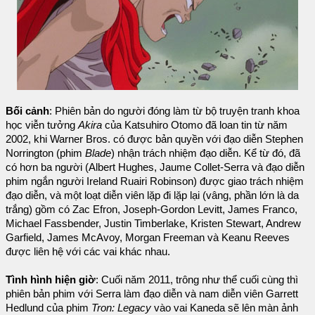
Bối cảnh
: Phiên bản do người đóng làm từ bộ truyện tranh khoa
học viễn tưởng
Akira
của Katsuhiro Otomo đã loan tin từ năm
2002, khi Warner Bros. có được bản quyền với đạo diễn Stephen
Norrington (phim
Blade
) nhận trách nhiệm đạo diễn. Kể từ đó, đã
có hơn ba người (Albert Hughes, Jaume Collet-Serra và đạo diễn
phim ngắn người Ireland Ruairi Robinson) được giao trách nhiệm
đạo diễn, và một loạt diễn viên lặp đi lặp lại (vâng, phần lớn là da
trắng) gồm có Zac Efron, Joseph-Gordon Levitt, James Franco,
Michael Fassbender, Justin Timberlake, Kristen Stewart, Andrew
Garfield, James McAvoy, Morgan Freeman và Keanu Reeves
được liên hệ với các vai khác nhau.
Tình hình hiện giờ
: Cuối năm 2011, trông như thể cuối cùng thì
phiên bản phim với Serra làm đạo diễn và nam diễn viên Garrett
Hedlund của phim
Tron: Legacy
vào vai Kaneda sẽ lên màn ảnh