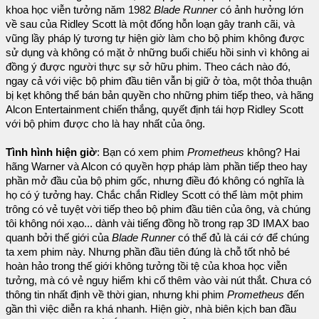
khoa học viễn tưởng năm 1982
Blade Runner
có ảnh hưởng lớn
về sau của Ridley Scott là một đống hỗn loạn gây tranh cãi, và
vũng lầy pháp lý tương tự hiện giờ làm cho bộ phim không được
sử dụng và không có mặt ở những buổi chiếu hồi sinh vì không ai
đồng ý được người thực sự sở hữu phim. Theo cách nào đó,
ngay cả với việc bộ phim đầu tiên vẫn bị giữ ở tòa, một thỏa thuận
bị kẹt không thể bán bản quyền cho những phim tiếp theo, và hãng
Alcon Entertainment chiến thắng, quyết định tái hợp Ridley Scott
với bộ phim được cho là hay nhất của ông.
Tình hình hiện giờ
: Bạn có xem phim
Prometheus
không? Hai
hãng Warner và Alcon có quyền hợp pháp làm phần tiếp theo hay
phần mở đầu của bộ phim gốc, nhưng điều đó không có nghĩa là
họ có ý tưởng hay. Chắc chắn Ridley Scott có thể làm một phim
trông có vẻ tuyệt vời tiếp theo bộ phim đầu tiên của ông, và chúng
tôi không nói xạo... dành vài tiếng đồng hồ trong rạp 3D IMAX bao
quanh bởi thế giới của
Blade Runner
có thể đủ là cái cớ để chúng
ta xem phim này. Nhưng phần đầu tiên đúng là chỗ tốt nhỏ bé
hoàn hảo trong thế giới không tưởng tồi tệ của khoa học viễn
tưởng, mà có vẻ nguy hiểm khi cố thêm vào vài nút thắt. Chưa có
thông tin nhất định về thời gian, nhưng khi phim
Prometheus
đến
gần thì việc diễn ra khá nhanh. Hiện giờ, nhà biên kịch ban đầu