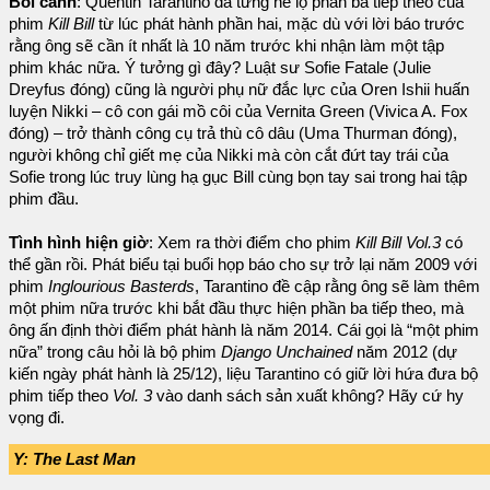
Bối cảnh
: Quentin Tarantino đã từng hé lộ phần ba tiếp theo của
phim
Kill Bill
từ lúc phát hành phần hai, mặc dù với lời báo trước
rằng ông sẽ cần ít nhất là 10 năm trước khi nhận làm một tập
phim khác nữa. Ý tưởng gì đây? Luật sư Sofie Fatale (Julie
Dreyfus đóng) cũng là người phụ nữ đắc lực của Oren Ishii huấn
luyện Nikki – cô con gái mồ côi của Vernita Green (Vivica A. Fox
đóng) – trở thành công cụ trả thù cô dâu (Uma Thurman đóng),
người không chỉ giết mẹ của Nikki mà còn cắt đứt tay trái của
Sofie trong lúc truy lùng hạ gục Bill cùng bọn tay sai trong hai tập
phim đầu.
Tình hình hiện giờ
: Xem ra thời điểm cho phim
Kill Bill Vol.3
có
thể gần rồi. Phát biểu tại buổi họp báo cho sự trở lại năm 2009 với
phim
Inglourious Basterds
, Tarantino đề cập rằng ông sẽ làm thêm
một phim nữa trước khi bắt đầu thực hiện phần ba tiếp theo, mà
ông ấn định thời điểm phát hành là năm 2014. Cái gọi là “một phim
nữa” trong câu hỏi là bộ phim
Django Unchained
năm 2012 (dự
kiến ngày phát hành là 25/12), liệu Tarantino có giữ lời hứa đưa bộ
phim tiếp theo
Vol. 3
vào danh sách sản xuất không? Hãy cứ hy
vọng đi.
Y: The Last Man