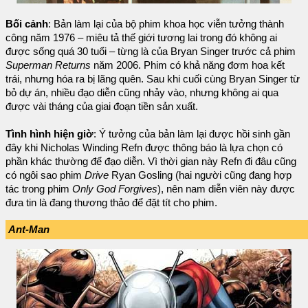
Bối cảnh
: Bản làm lại của bộ phim khoa học viễn tưởng thành
công năm 1976 – miêu tả thế giới tương lai trong đó không ai
được sống quá 30 tuổi – từng là của Bryan Singer trước cả phim
Superman Returns
năm 2006. Phim có khả năng đơm hoa kết
trái, nhưng hóa ra bị lãng quên. Sau khi cuối cùng Bryan Singer từ
bỏ dự án, nhiều đạo diễn cũng nhảy vào, nhưng không ai qua
được vài tháng của giai đoạn tiền sản xuất.
Tình hình hiện giờ
: Ý tưởng của bản làm lại được hồi sinh gần
đây khi Nicholas Winding Refn được thông báo là lựa chọn có
phần khác thường để đạo diễn. Vì thời gian này Refn đi đâu cũng
có ngôi sao phim
Drive
Ryan Gosling (hai người cũng đang hợp
tác trong phim
Only God Forgives
), nên nam diễn viên này được
đưa tin là đang thương thảo để đặt tít cho phim.
Ant-Man