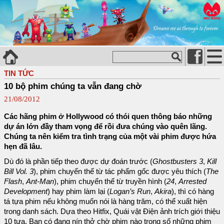
TIN TỨC
10 bộ phim chúng ta vẫn đang chờ
21/08/2012
Các hãng phim ở Hollywood có thói quen thông báo những
dự án lớn đầy tham vọng để rồi đưa chúng vào quên lãng.
Chúng ta nên kiểm tra tình trạng của một vài phim được hứa
hẹn đã lâu.
Dù đó là phần tiếp theo được dự đoán trước (
Ghostbusters 3
,
Kill
Bill Vol. 3
), phim chuyển thể từ tác phẩm gốc được yêu thích (
The
Flash
,
Ant-Man
), phim chuyển thể từ truyền hình (
24
,
Arrested
Development
) hay phim làm lại (
Logan’s Run
,
Akira
), thì có hàng
tá tựa phim nếu không muốn nói là hàng trăm, có thể xuất hiện
trong danh sách. Dựa theo Hitfix, Quái vật Điện ảnh trích giới thiệu
10 tựa. Bạn có đang nín thở chờ phim nào trong số những phim