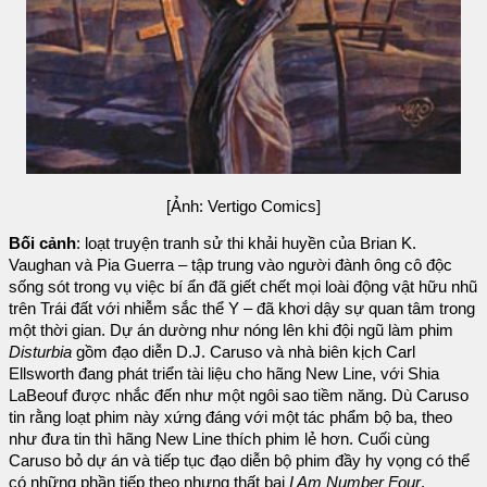
[Ảnh: Vertigo Comics]
Bối cảnh
: loạt truyện tranh sử thi khải huyền của Brian K.
Vaughan và Pia Guerra – tập trung vào người đành ông cô độc
sống sót trong vụ việc bí ẩn đã giết chết mọi loài động vật hữu nhũ
trên Trái đất với nhiễm sắc thể Y – đã khơi dậy sự quan tâm trong
một thời gian. Dự án dường như nóng lên khi đội ngũ làm phim
Disturbia
gồm đạo diễn D.J. Caruso và nhà biên kịch Carl
Ellsworth đang phát triển tài liệu cho hãng New Line, với Shia
LaBeouf được nhắc đến như một ngôi sao tiềm năng. Dù Caruso
tin rằng loạt phim này xứng đáng với một tác phẩm bộ ba, theo
như đưa tin thì hãng New Line thích phim lẻ hơn. Cuối cùng
Caruso bỏ dự án và tiếp tục đạo diễn bộ phim đầy hy vọng có thể
có những phần tiếp theo nhưng thất bại
I Am Number Four
.