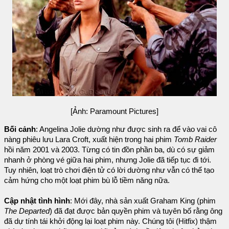
[Ảnh: Paramount Pictures]
Bối cảnh
: Angelina Jolie dường như được sinh ra để vào vai cô
nàng phiêu lưu Lara Croft, xuất hiện trong hai phim
Tomb Raider
hồi năm 2001 và 2003. Từng có tin đồn phần ba, dù có sự giảm
nhanh ở phòng vé giữa hai phim, nhưng Jolie đã tiếp tục đi tới.
Tuy nhiên, loạt trò chơi điện tử có lời dường như vẫn có thể tạo
cảm hứng cho một loạt phim bù lỗ tiềm năng nữa.
Cập nhật tình hình
: Mới đây, nhà sản xuất Graham King (phim
The Departed
) đã đạt được bản quyền phim và tuyên bố rằng ông
đã dự tính tái khởi động lại loạt phim này. Chúng tôi (Hitfix) thậm